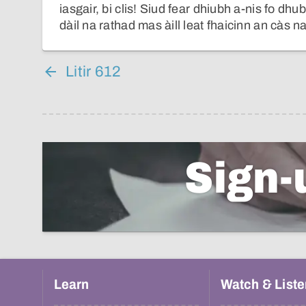
iasgair, bi clis! Siud fear dhiubh a-nis fo dhu
dàil na rathad mas àill leat fhaicinn an càs n
Litir 612
Sign-
Learn
Watch & Liste