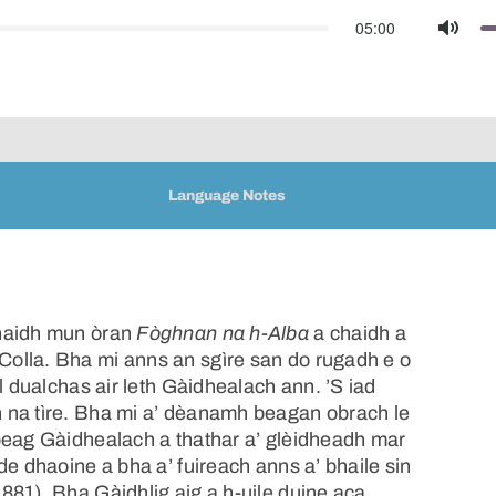
05:00
Mute
Language Notes
chaidh mun òran
Fòghnan na h-Alba
a chaidh a
olla. Bha mi anns an sgìre san do rugadh e o
l dualchas air leth Gàidhealach ann. ’S iad
 na tìre. Bha mi a’ dèanamh beagan obrach le
beag Gàidhealach a thathar a’ glèidheadh mar
de dhaoine a bha a’ fuireach anns a’ bhaile sin
81). Bha Gàidhlig aig a h-uile duine aca.