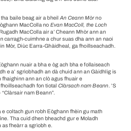
ha baile beag air a bheil
An Ceann Mòr
no
’Eòghann MacColla no
Evan MacColl, the Loch
. Rugadh MacColla air a’ Cheann Mhòr ann an
an carragh-cuimhne a chur suas dha ann an naoi
ein Mòr, Diùc Earra-Ghàidheal, ga fhoillseachadh.
Eòghann nuair a bha e òg ach bha e follaiseach
dh e a’ sgrìobhadh an dà chuid ann an Gàidhlig is
n fhaighinn ann an clò agus fhuair e
fhoillseachadh fon tiotal
Clàrsach nam Beann
. ’S
 – “Clàrsair nam Beann”.
 e coltach gun robh Eòghann fhèin gu math
h Fìne. Tha cuid dhen bheachd gur e Moladh
as fheàrr a sgrìobh e.