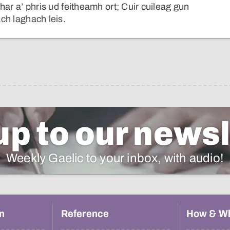
bhar a’ phris ud feitheamh ort; Cuir cuileag gun
ach laghach leis.
up to our newsl
Weekly Gaelic to your inbox, with audio!
n
Reference
How & W