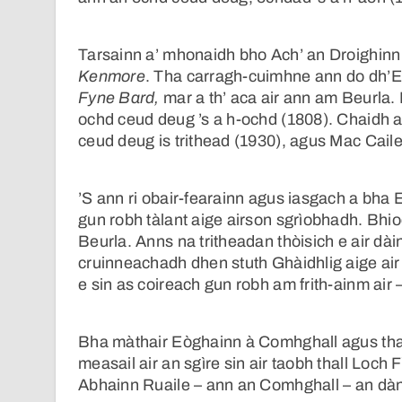
Tarsainn a’ mhonaidh bho Ach’ an Droighinn t
Kenmore
. Tha carragh-cuimhne ann do dh
Fyne Bard,
mar a th’ aca air ann am Beurla
ochd ceud deug ’s a h-ochd (1808). Chaidh 
ceud deug is trithead (1930), agus Mac Cail
’S ann ri obair-fearainn agus iasgach a bha 
gun robh tàlant aige airson sgrìobhadh. Bhio
Beurla. Anns na tritheadan thòisich e air dài
cruinneachadh dhen stuth Ghàidhlig aige air 
e sin as coireach gun robh am frith-ainm air
Bha màthair Eòghainn à Comhghall agus tha
measail air an sgìre sin air taobh thall Loc
Abhainn Ruaile – ann an Comhghall – an dàn 