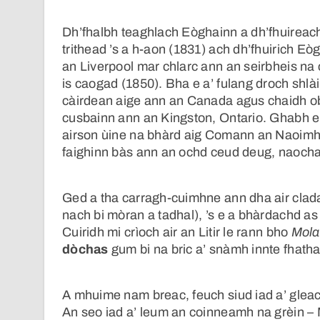
Dh’fhalbh teaghlach Eòghainn a dh’fhuirea
trithead ’s a h-aon (1831) ach dh’fhuirich E
an Liverpool mar chlarc ann an seirbheis na
is caogad (1850). Bha e a’ fulang droch shlài
càirdean aige ann an Canada agus chaidh ob
cusbainn ann an Kingston, Ontario. Ghabh e 
airson ùine na bhàrd aig Comann an Naoimh 
faighinn bàs ann an ochd ceud deug, naochad
Ged a tha carragh-cuimhne ann dha air clada
nach bi mòran a tadhal), ’s e a bhàrdachd 
Cuiridh mi crìoch air an Litir le rann bho
Mola
dòchas
gum bi na bric a’ snàmh innte fhatha
A mhuime nam breac, feuch siud iad a’ gleac
An seo iad a’ leum an coinneamh na grèin – M