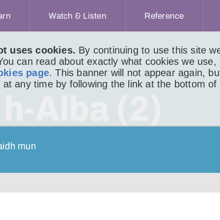
arn
Watch & Listen
Reference
ot uses cookies.
By continuing to use this site 
 You can read about exactly what cookies we use,
ACHAIDH
LITIR 613
okies page
. This banner will not appear again, b
 at any time by following the link at the bottom of
h-Alba (2)
haidh mun