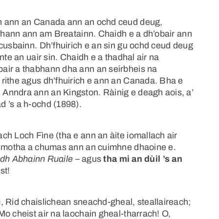
ch ann an Canada ann an ochd ceud deug,
òghann ann am Breatainn. Chaidh e a dh’obair ann
 cusbainn. Dh’fhuirich e an sin gu ochd ceud deug
nte an uair sin. Chaidh e a thadhal air na
air a thabhann dha ann an seirbheis na
rithe agus dh’fhuirich e ann an Canada. Bha e
Anndra ann an Kingston. Ràinig e deagh aois, a’
 ’s a h-ochd (1898).
ch Loch Fìne (tha e ann an àite iomallach air
as motha a chumas ann an cuimhne dhaoine e.
dh Abhainn Ruaile
– agus
tha mi an dùil ’s an
st!
, Rid chaislichean sneachd-gheal, steallaireach;
o cheist air na laochain gheal-tharrach! O,