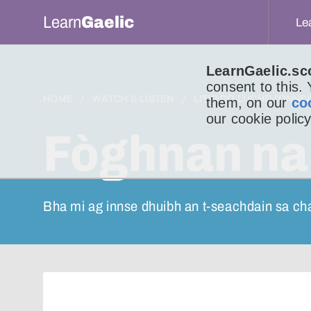
Learn
Gaelic
Le
LearnGaelic.sc
consent to this.
HOME
WATCH & LISTEN
LITIR DO LUCHD-IONNS
them, on our
co
our cookie policy
Fòghnan na 
Bha mi ag innse dhuibh an t-seachdain sa c