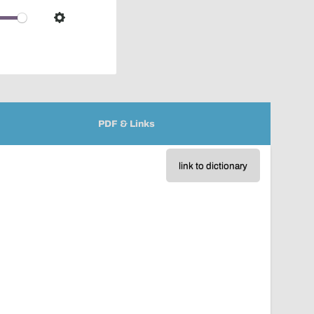
over
audio
Settings
player
PDF & Links
link to dictionary