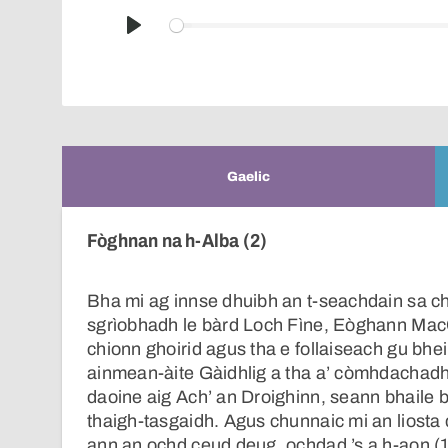
Play
Gaelic
Fòghnan na h-Alba (2)
Bha mi ag innse dhuibh an t-seachdain sa 
sgrìobhadh le bàrd Loch Fìne, Eòghann MacC
chionn ghoirid agus tha e follaiseach gu bhei
ainmean-àite Gàidhlig a tha a’ còmhdachadh
daoine aig Ach’ an Droighinn, seann bhaile 
thaigh-tasgaidh. Agus chunnaic mi an liosta 
ann an ochd ceud deug, ochdad ’s a h-aon (18