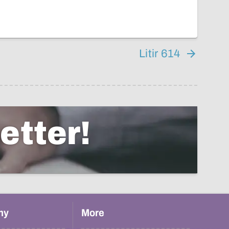
Litir 614
etter!
hy
More