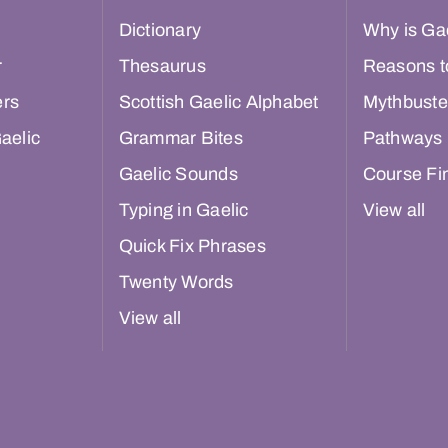
Dictionary
Why is Gae
r
Thesaurus
Reasons t
ers
Scottish Gaelic Alphabet
Mythbuste
aelic
Grammar Bites
Pathways
Gaelic Sounds
Course Fi
Typing in Gaelic
View all
Quick Fix Phrases
Twenty Words
View all