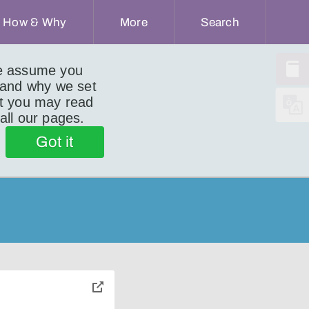
How & Why
More
Search
we assume you
 and why we set
ut you may read
 all our pages.
Got it
toggle
pop-