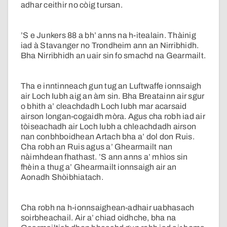
adhar ceithir no còig tursan.
’S e Junkers 88 a bh’ anns na h-itealain. Thàinig
iad à Stavanger no Trondheim ann an Nirribhidh.
Bha Nirribhidh an uair sin fo smachd na Gearmailt.
Tha e inntinneach gun tug an Luftwaffe ionnsaigh
air Loch Iubh aig an àm sin. Bha Breatainn air sgur
o bhith a’ cleachdadh Loch Iubh mar acarsaid
airson longan-cogaidh mòra. Agus cha robh iad air
tòiseachadh air Loch Iubh a chleachdadh airson
nan conbhboidhean Artach bha a’ dol don Ruis.
Cha robh an Ruis agus a’ Ghearmailt nan
nàimhdean fhathast. ’S ann anns a’ mhìos sin
fhèin a thug a’ Ghearmailt ionnsaigh air an
Aonadh Shòibhiatach.
Cha robh na h-ionnsaighean-adhair uabhasach
soirbheachail. Air a’ chiad oidhche, bha na