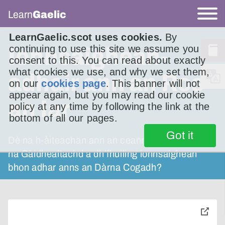
Learn
Gaelic
LearnGaelic.scot uses cookies.
By
continuing to use this site we assume you
Ionnsaighean-
consent to this. You can read about exactly
what cookies we use, and why we set them,
adhair ann an Ros
on our
cookies page
. This banner will not
appear again, but you may read our cookie
an Iar
policy at any time by following the link at the
bottom of all our pages.
Got it
Dè na h-àiteachan ann an ceann an iar-thuath
na Gàidhealtachd a dh’fhuiling ionnsaighean
bhon adhar anns an Dàrna Cogadh?
toggle
pop-