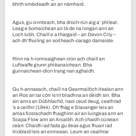
bhith smèideadh air an nàmhaid.
Agus, gu cinnteach, bha droch-rùn aig a’ phìleat.
Leag e bomaichean air tè de na longan ann an
Loch Iubh. Chaill e a thargaid – an Devon City –
ach dh’fhuiling an soitheach-carago damaiste.
Rinn na h-ionnsaighean cron ach chaill an
Luftwaffe grunn phlèanaichean. Bha
gunnaichean-dìon trang nan aghaidh.
Gu h-annasach, chaill na Gearmailtich itealan ann
an Ros an Iar còrr is trì bliadhna an dèidh sin. Bha
sin anns an Dùbhlachd, naoi ceud deug, ceathrad
’s a ceithir (1944). Dh’fhàg e Stavanger leis an
amas fiosrachadh fhaighinn air an luingeas ann an
Scapa Flow ann an Arcaibh. Ach chaidh cùisean
ceàrr. Chaidh iad fada gu deas agus fhuair iad
trioblaid leis an einnsean. Leum an ceathrar