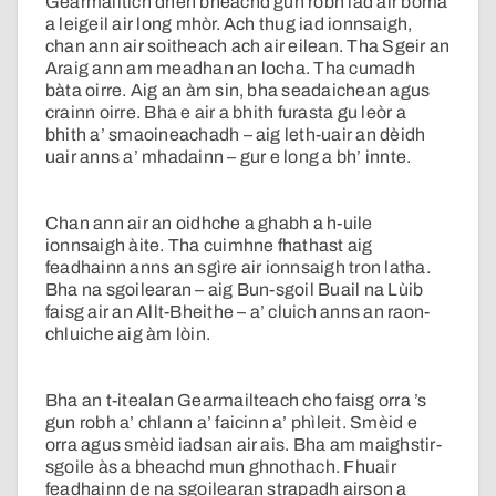
Gearmailtich dhen bheachd gun robh iad air boma
a leigeil air long mhòr. Ach thug iad ionnsaigh,
chan ann air soitheach ach air eilean. Tha Sgeir an
Araig ann am meadhan an locha. Tha cumadh
bàta oirre. Aig an àm sin, bha seadaichean agus
crainn oirre. Bha e air a bhith furasta gu leòr a
bhith a’ smaoineachadh – aig leth-uair an dèidh
uair anns a’ mhadainn – gur e long a bh’ innte.
Chan ann air an oidhche a ghabh a h-uile
ionnsaigh àite. Tha cuimhne fhathast aig
feadhainn anns an sgìre air ionnsaigh tron latha.
Bha na sgoilearan – aig Bun-sgoil Buail na Lùib
faisg air an Allt-Bheithe – a’ cluich anns an raon-
chluiche aig àm lòin.
Bha an t-itealan Gearmailteach cho faisg orra ’s
gun robh a’ chlann a’ faicinn a’ phìleit. Smèid e
orra agus smèid iadsan air ais. Bha am maighstir-
sgoile às a bheachd mun ghnothach. Fhuair
feadhainn de na sgoilearan strapadh airson a