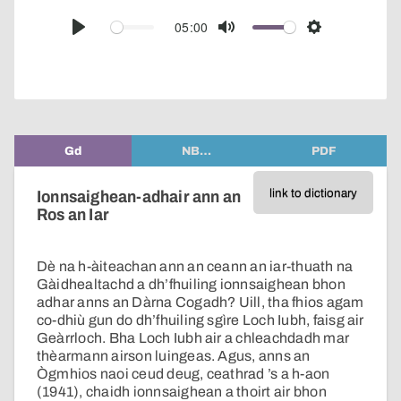
over
audio
05:00
Play
Mute
Settings
player
Gd
NB…
PDF
link to dictionary
Ionnsaighean-adhair ann an
Ros an Iar
Dè na h-àiteachan ann an ceann an iar-thuath na
Gàidhealtachd a dh’fhuiling ionnsaighean bhon
adhar anns an Dàrna Cogadh? Uill, tha fhios agam
co-dhiù gun do dh’fhuiling sgìre Loch Iubh, faisg air
Geàrrloch. Bha Loch Iubh air a chleachdadh mar
thèarmann airson luingeas. Agus, anns an
Ògmhios naoi ceud deug, ceathrad ’s a h-aon
(1941), chaidh ionnsaighean a thoirt air bhon