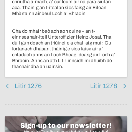
chriutha a-mach, a’ cur feum air na paraisiutan
aca. Thàinig an t-itealan sìos faisg air Eilean
Mhàrtainn air beul Loch a’ Bhraoin.
Cha do mhair beò ach aon duine – an t-
einnseanair-iteil Unteroffizier Heinz Josaf. Tha
dùil gun deach an triùir eile a chall aig muir. Gu
fortanach dhàsan, thàinig e sìos faisg air a’
chladach anns an Loch Bheag, deasg air Loch a’
Bhraoin. Anns an ath Litir, innsidh mi dhuibh dè
thachair dha an uair sin.
Litir 1276
Litir 1278
Sign-up to our newsletter!
Weekly Gaelic to your inbox, with audio!