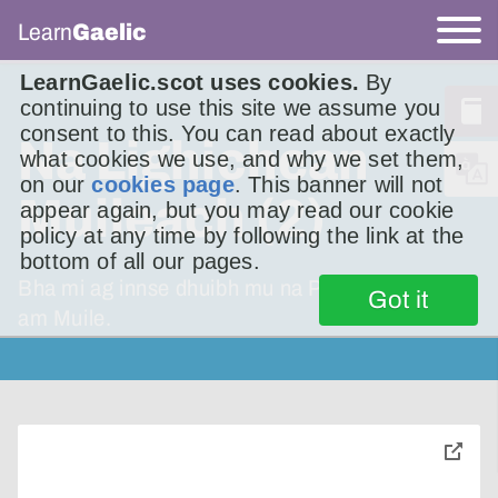
Learn
Gaelic
LearnGaelic.scot uses cookies.
By
continuing to use this site we assume you
consent to this. You can read about exactly
Na Lighichean
what cookies we use, and why we set them,
on our
cookies page
. This banner will not
Muileach (2)
appear again, but you may read our cookie
policy at any time by following the link at the
bottom of all our pages.
Bha mi ag innse dhuibh mu na Peutanaich ann
Got it
am Muile.
toggle
pop-
over