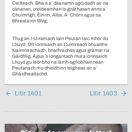
Ceilteach. Bha e a’ dèanamh sgrùdadh air na
cànanan, creideamhan is gnàthasan anns a’
Chuimrigh, Èirinn, Alba, A’ Chòrn agus sa
Bhreatainn Bhig.
Thug an t-Urramach Iain Peutan taic mhòr do
Lhuyd. Dh’ionnsaich an Cuimreach bhuaithe
fuaimneachadh, briathrachas agus gràmar na
Gàidhlig. Agus ʼs iongantach mura ionnsaich
Lhuyd gu leòr bho na làmh-sgrìobhainnean
Peutanach mu dheidhinn leigheas air a’
Ghàidhealtachd.
Litir 1401
Litir 1403