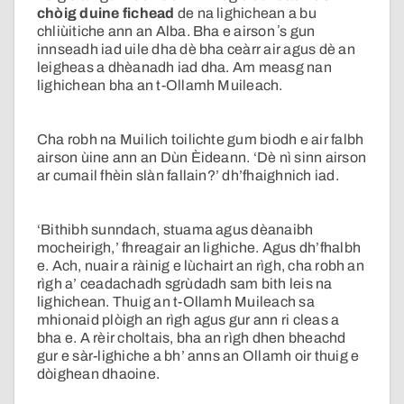
chòig duine fichead
de na lighichean a bu
chliùitiche ann an Alba. Bha e airson ʼs gun
innseadh iad uile dha dè bha ceàrr air agus dè an
leigheas a dhèanadh iad dha. Am measg nan
lighichean bha an t-Ollamh Muileach.
Cha robh na Muilich toilichte gum biodh e air falbh
airson ùine ann an Dùn Èideann. ‘Dè nì sinn airson
ar cumail fhèin slàn fallain?’ dh’fhaighnich iad.
‘Bithibh sunndach, stuama agus dèanaibh
mocheirigh,’ fhreagair an lighiche. Agus dh’fhalbh
e. Ach, nuair a ràinig e lùchairt an rìgh, cha robh an
rìgh a’ ceadachadh sgrùdadh sam bith leis na
lighichean. Thuig an t-Ollamh Muileach sa
mhionaid plòigh an rìgh agus gur ann ri cleas a
bha e. A rèir choltais, bha an rìgh dhen bheachd
gur e sàr-lighiche a bh’ anns an Ollamh oir thuig e
dòighean dhaoine.