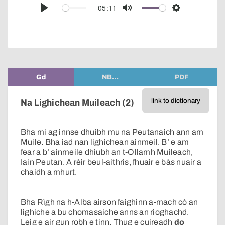
audio
05:11
Play
Mute
Settings
player
Gd
NB…
PDF
link to dictionary
Na Lighichean Muileach (2)
Bha mi ag innse dhuibh mu na Peutanaich ann am
Muile. Bha iad nan lighichean ainmeil. B’ e am
fear a b’ ainmeile dhiubh an t-Ollamh Muileach,
Iain Peutan. A rèir beul-aithris, fhuair e bàs nuair a
chaidh a mhurt.
Bha Rìgh na h-Alba airson faighinn a-mach cò an
lighiche a bu chomasaiche anns an rìoghachd.
Leig e air gun robh e tinn. Thug e cuireadh
do