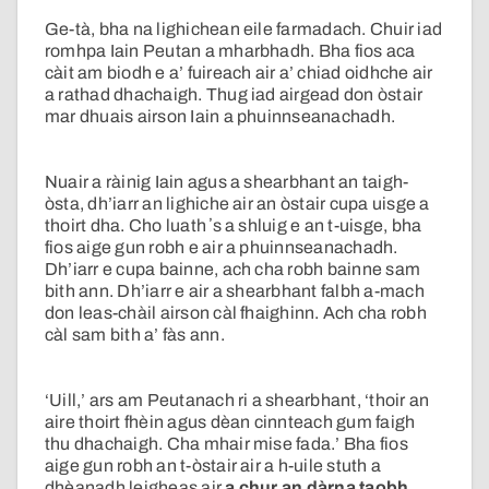
Ge-tà, bha na lighichean eile farmadach. Chuir iad
romhpa Iain Peutan a mharbhadh. Bha fios aca
càit am biodh e a’ fuireach air a’ chiad oidhche air
a rathad dhachaigh. Thug iad airgead don òstair
mar dhuais airson Iain a phuinnseanachadh.
Nuair a ràinig Iain agus a shearbhant an taigh-
òsta, dh’iarr an lighiche air an òstair cupa uisge a
thoirt dha. Cho luath ʼs a shluig e an t-uisge, bha
fios aige gun robh e air a phuinnseanachadh.
Dh’iarr e cupa bainne, ach cha robh bainne sam
bith ann. Dh’iarr e air a shearbhant falbh a-mach
don leas-chàil airson càl fhaighinn. Ach cha robh
càl sam bith a’ fàs ann.
‘Uill,’ ars am Peutanach ri a shearbhant, ‘thoir an
aire thoirt fhèin agus dèan cinnteach gum faigh
thu dhachaigh. Cha mhair mise fada.’ Bha fios
aige gun robh an t-òstair air a h-uile stuth a
dhèanadh leigheas air
a chur an dàrna taobh.