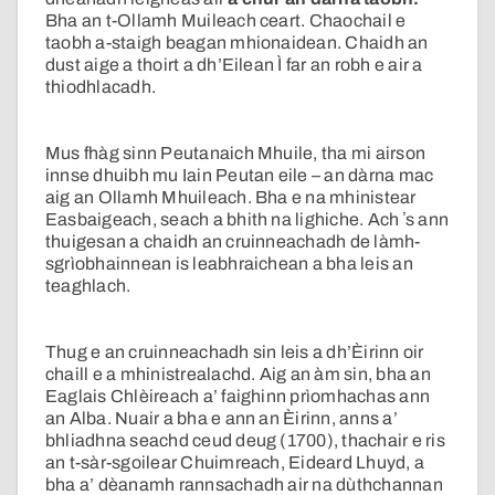
Bha an t-Ollamh Muileach ceart. Chaochail e
taobh a-staigh beagan mhionaidean. Chaidh an
dust aige a thoirt a dh’Eilean Ì far an robh e air a
thiodhlacadh.
Mus fhàg sinn Peutanaich Mhuile, tha mi airson
innse dhuibh mu Iain Peutan eile – an dàrna mac
aig an Ollamh Mhuileach. Bha e na mhinistear
Easbaigeach, seach a bhith na lighiche. Ach ʼs ann
thuigesan a chaidh an cruinneachadh de làmh-
sgrìobhainnean is leabhraichean a bha leis an
teaghlach.
Thug e an cruinneachadh sin leis a dh’Èirinn oir
chaill e a mhinistrealachd. Aig an àm sin, bha an
Eaglais Chlèireach a’ faighinn prìomhachas ann
an Alba. Nuair a bha e ann an Èirinn, anns a’
bhliadhna seachd ceud deug (1700), thachair e ris
an t-sàr-sgoilear Chuimreach, Eideard Lhuyd, a
bha a’ dèanamh rannsachadh air na dùthchannan