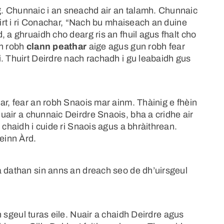
. Chunnaic i an sneachd air an talamh. Chunnaic
uirt i ri Conachar, “Nach bu mhaiseach an duine
 a ghruaidh cho dearg ris an fhuil agus fhalt cho
un robh
clann peathar
aige agus gun robh fear
. Thuirt Deirdre nach rachadh i gu leabaidh gus
ar, fear an robh Snaois mar ainm. Thàinig e fhèin
Nuair a chunnaic Deirdre Snaois, bha a cridhe air
 chaidh i cuide ri Snaois agus a bhràithrean.
heinn Àrd.
a dathan sin anns an dreach seo de dh’uirsgeul
 sgeul turas eile. Nuair a chaidh Deirdre agus