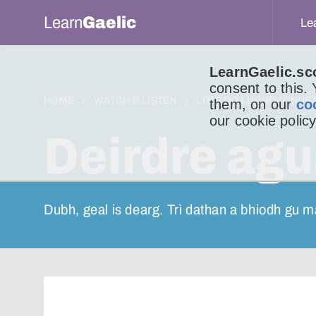
Learn
Gaelic
Le
LearnGaelic.sc
consent to this.
HOME
WATCH & LISTEN
LITIR DO LUCHD-IONNS
them, on our
co
our cookie policy
Deirdre agu
Dubh, geal is dearg. Trì dathan a bhiodh gu m