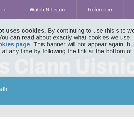
arn
Watch & Listen
Reference
ot uses cookies.
By continuing to use this site 
 You can read about exactly what cookies we use,
ACHAIDH
LITIR 569
okies page
. This banner will not appear again, b
 at any time by following the link at the bottom of
s Clann Uisni
ath