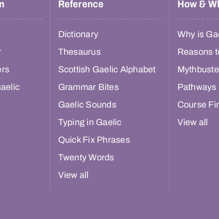
n
Reference
How & W
Dictionary
Why is Gae
r
Thesaurus
Reasons t
ers
Scottish Gaelic Alphabet
Mythbuste
aelic
Grammar Bites
Pathways
Gaelic Sounds
Course Fi
Typing in Gaelic
View all
Quick Fix Phrases
Twenty Words
View all