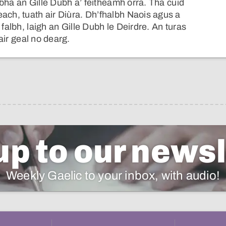
, bha an Gille Dubh a’ feitheamh orra. Tha cuid
ach, tuath air Diùra. Dh’fhalbh Naois agus a
 falbh, laigh an Gille Dubh le Deirdre. An turas
air geal no dearg.
up to our newsl
Weekly Gaelic to your inbox, with audio!