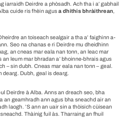
g iarraidh Deirdre a phòsadh. Ach tha i a’ gabhail
Alba cuide ris fhèin agus
a dhithis bhràithrean
,
Dheirdre an toiseach sealgair a tha a’ faighinn a-
n. Seo na chanas e ri Deirdre mu dheidhinn
 gruag, an cneas mar eala nan tonn, an leac mar
gus an leum mar bhradan a’ bhoinne-bhrais agus
hich – sin dubh. Cneas mar eala nan tonn – geal.
in dearg. Dubh, geal is dearg.
geul Deirdre à Alba. Anns an dreach seo, bha
ha an geamhradh ann agus bha sneachd air an
h laogh. ’S ann an uair sin a thòisich cùisean
-sneachd. Thàinig fuil às. Tharraing an fhuil