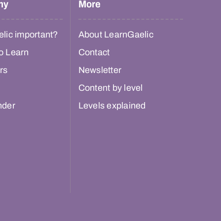
hy
More
lic important?
About LearnGaelic
o Learn
Contact
rs
Newsletter
Content by level
nder
Levels explained