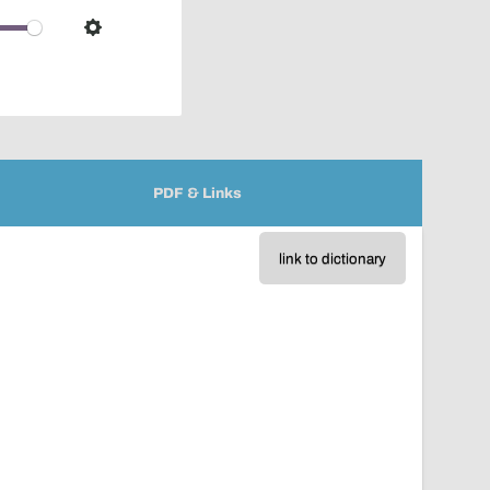
over
audio
Settings
player
PDF & Links
link to dictionary