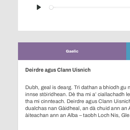
Play
Gaelic
Deirdre agus Clann Uisnich
Dubh, geal is dearg. Trì dathan a bhiodh gu 
innse stòiridhean. Dè tha mi a’ ciallachadh le 
tha mi cinnteach. Deirdre agus Clann Uisnich
dualchas nan Gàidheal, an dà chuid ann an Alba
àiteachan ann an Alba – taobh Loch Nis, Gl