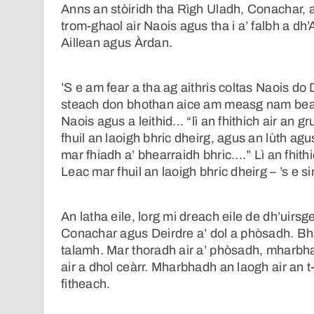
Anns an stòiridh tha Rìgh Uladh, Conachar, a
trom-ghaol air Naois agus tha i a’ falbh a dh’
Aillean agus Àrdan.
’S e am fear a tha ag aithris coltas Naois do 
steach don bhothan aice am measg nam bean
Naois agus a leithid... “lì an fhithich air an
fhuil an laoigh bhric dheirg, agus an lùth a
mar fhiadh a’ bhearraidh bhric....” Lì an fhit
Leac mar fhuil an laoigh bhric dheirg – ’s e s
An latha eile, lorg mi dreach eile de dh’uirs
Conachar agus Deirdre a’ dol a phòsadh. B
talamh. Mar thoradh air a’ phòsadh, mharbhad
air a dhol ceàrr. Mharbhadh an laogh air an t
fitheach.