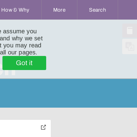
How & Why
More
Search
we assume you
 and why we set
ut you may read
 all our pages.
ch
Got it
toggle
pop-