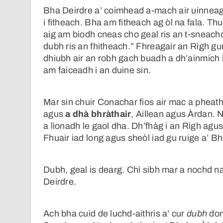
Bha Deirdre a’ coimhead a-mach air uinneag
i fitheach. Bha am fitheach ag òl na fala. Th
aig am biodh cneas cho geal ris an t-sneachd,
dubh ris an fhitheach.” Fhreagair an Rìgh g
dhiubh air an robh gach buadh a dh’ainmich i
am faiceadh i an duine sin.
Mar sin chuir Conachar fios air mac a pheath
agus
a dhà bhràthair
, Aillean agus Àrdan. 
a lìonadh le gaol dha. Dh’fhàg i an Rìgh agus
Fhuair iad long agus sheòl iad gu ruige a’ B
Dubh, geal is dearg. Chì sibh mar a nochd n
Deirdre.
Ach bha cuid de luchd-aithris a’ cur
dubh
don