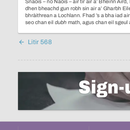
Snaois – no Naois – air tìr air a’ Bheinn Àird
dhen bheachd gun robh sin air a’ Gharbh Eile
bhràithrean a Lochlann. Fhad ’s a bha iad air
seo chan eil
dubh
math, agus chan eil sgeul 
Litir 568
Sign-