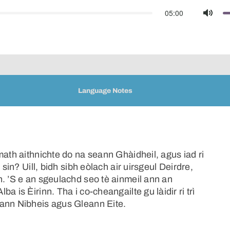
05:00
Mute
Language Notes
math aithnichte do na seann Ghàidheil, agus iad ri
sin? Uill, bidh sibh eòlach air uirsgeul Deirdre,
. ’S e an sgeulachd seo tè ainmeil ann an
 is Èirinn. Tha i co-cheangailte gu làidir ri trì
eann Nibheis agus Gleann Eite.