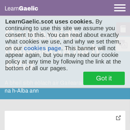
Learn
Gaelic
LearnGaelic.scot uses cookies.
By
continuing to use this site we assume you
Gailearaidh
consent to this. You can read about exactly
what cookies we use, and why we set them,
Nàiseanta na h-
on our
cookies page
. This banner will not
appear again, but you may read our cookie
Alba
policy at any time by following the link at the
bottom of all our pages.
Got it
A bheil sibh eòlach air Gailearaidh Nàiseanta
na h-Alba ann
toggle
pop-
over