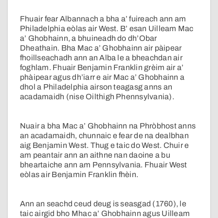
Fhuair fear Albannach a bha a’ fuireach ann am
Philadelphia eòlas air West. B’ esan Uilleam Mac
a’ Ghobhainn, a bhuineadh do dh’Obar
Dheathain. Bha Mac a’ Ghobhainn air pàipear
fhoillseachadh ann an Alba le a bheachdan air
foghlam. Fhuair Benjamin Franklin grèim air a’
phàipear agus dh’iarr e air Mac a’ Ghobhainn a
dhol a Philadelphia airson teagasg anns an
acadamaidh (nise Oilthigh Phennsylvania).
Nuair a bha Mac a’ Ghobhainn na Phròbhost anns
an acadamaidh, chunnaic e fear de na dealbhan
aig Benjamin West. Thug e taic do West. Chuir e
am peantair ann an aithne nan daoine a bu
bheartaiche ann am Pennsylvania. Fhuair West
eòlas air Benjamin Franklin fhèin.
Ann an seachd ceud deug is seasgad (1760), le
taic airgid bho Mhac a’ Ghobhainn agus Uilleam