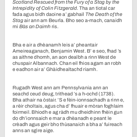
Scotland Rescued from the Fury of a Stag by the
Intrepidity of Colin Fitzgerald
. Tha an tiotal car
fada agus bidh daoine a’ gabhail
The Death of the
Stag
air ann am Beurla. Bho seo a-mach, canaidh
mi
Bàs an Daimh
ris.
Bha e air a dhèanamh leis a’ pheantair
Ameireaganach, Benjamin West. B’ e seo, fhad ’s
as aithne dhomh, an aon dealbh a rinn West de
chuspair Albannach. Chan eil fhios agam an robh
e eadhon air a’ Ghàidhealtachd riamh.
Rugadh West ann am Pennsylvania ann an
seachd ceud deug, trithead ’s a h-ochd (1738).
Bha athair na òstair. ’S e fèin-ionnsachadh a rinn e,
a rèir choltais, agus cha d’ fhuair e mòran foghlaim
foirmeil. Bhiodh e ag ràdh mu dheidhinn fhèin gun
do dh’ionnsaich e mar a dhèanadh e peant le
crèadh agus geir bho thùsanaich a bha a’ fuireach
anns an sgìre aige.