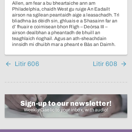
Allen, am fear a bu bheartaiche ann am
Philadelphia, chaidh West gu ruige An Eadailt
airson na sgilean peantaidh aige a leasachadh. Trì
bliadhna às dèidh sin, ghluais e a Shasainn far an
d’ fhuair e coimisean bhon Rìgh – Deòrsa III –
airson dealbhan a pheantadh de bhuill an
teaghlaich rìoghail. Agus an ath-sheachdain
innsidh mi dhuibh mar a pheant e Bàs an Daimh.
Litir 606
Litir 608
Sign-up to our newsletter!
Weekly Gaelic to your inbox, with audio!