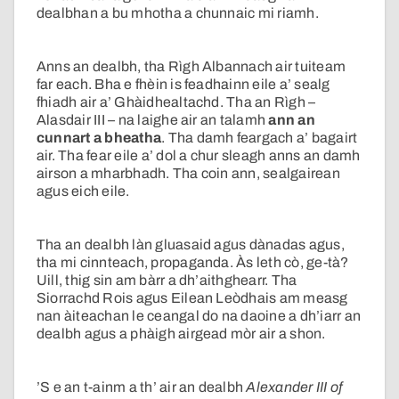
dealbhan a bu mhotha a chunnaic mi riamh.
Anns an dealbh, tha Rìgh Albannach air tuiteam
far each. Bha e fhèin is feadhainn eile a’ sealg
fhiadh air a’ Ghàidhealtachd. Tha an Rìgh –
Alasdair III – na laighe air an talamh
ann an
cunnart a bheatha
. Tha damh feargach a’ bagairt
air. Tha fear eile a’ dol a chur sleagh anns an damh
airson a mharbhadh. Tha coin ann, sealgairean
agus eich eile.
Tha an dealbh làn gluasaid agus dànadas agus,
tha mi cinnteach, propaganda. Às leth cò, ge-tà?
Uill, thig sin am bàrr a dh’aithghearr. Tha
Siorrachd Rois agus Eilean Leòdhais am measg
nan àiteachan le ceangal do na daoine a dh’iarr an
dealbh agus a phàigh airgead mòr air a shon.
’S e an t-ainm a th’ air an dealbh
Alexander III of