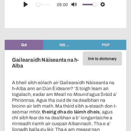
audio
05:00
Play
Mute
Settings
player
Gd
NB…
PDF
link to dictionary
Gailearaidh Nàiseanta na h-
Alba
A bheil sibh eòlach air Gailearaidh Nàiseanta na
h-Alba ann an Dùn Èideann? ’S toigh leam an
togalach, eadar am Meall no
Mound
agus Sràid a’
Phrionnsa. Agus tha cuid de na dealbhan na
broinn air leth math. Ma thèid sibh a-steach don t-
seòmar mhòr,
theirig dha do làimh dheis
, agus
chì sibh fear de na dealbhan a b’ iongantaiche a
rinneadh riamh air cuspair Albannach. Tha e a’
lìonadh balla gu lèir. Tha e am measg nan