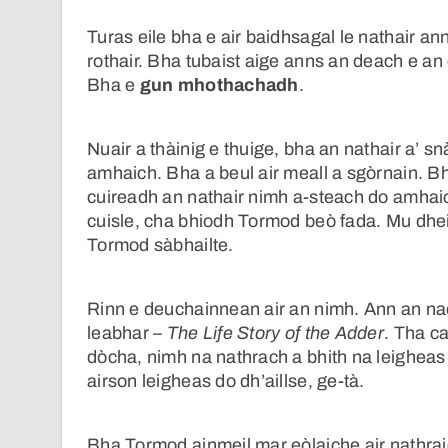
Turas eile bha e air baidhsagal le nathair an
rothair. Bha tubaist aige anns an deach e an 
Bha e
gun mhothachadh
.
Nuair a thàinig e thuige, bha an nathair a’ sn
amhaich. Bha a beul air meall a sgòrnain. B
cuireadh an nathair nimh a-steach do amhai
cuisle, cha bhiodh Tormod beò fada. Mu dheir
Tormod sàbhailte.
Rinn e deuchainnean air an nimh. Ann an naoi
leabhar –
The Life Story of the Adder
. Tha c
dòcha, nimh na nathrach a bhith na leigheas 
airson leigheas do dh’aillse, ge-tà.
Bha Tormod ainmeil mar eòlaiche air nathrai