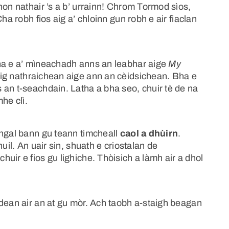
hon nathair ’s a b’ urrainn! Chrom Tormod sìos,
ha robh fios aig a’ chloinn gun robh e air fiaclan
Tha e a’ mìneachadh anns an leabhar aige
My
ig nathraichean aige ann an cèidsichean. Bha e
 an t-seachdain. Latha a bha seo, chuir tè de na
he clì.
angal bann gu teann timcheall
caol a dhùirn
.
uil. An uair sin, shuath e criostalan de
uir e fios gu lighiche. Thòisich a làmh air a dhol
rdean air an at gu mòr. Ach taobh a-staigh beagan