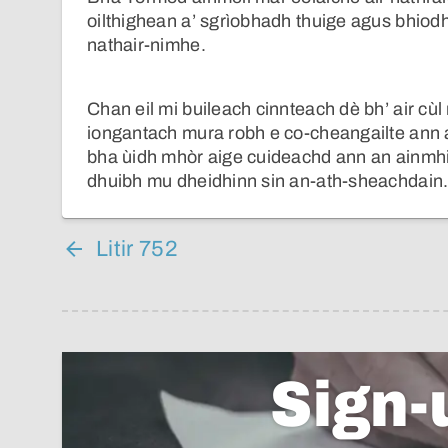
oilthighean a’ sgrìobhadh thuige agus bhiodh
nathair-nimhe.
Chan eil mi buileach cinnteach dè bh’ air cùl
iongantach mura robh e co-cheangailte ann an
bha ùidh mhòr aige cuideachd ann an ainmhid
dhuibh mu dheidhinn sin an-ath-sheachdain
Litir 752
Sign-