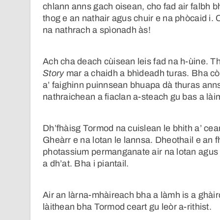
chlann anns gach oisean, cho fad air falbh b
thog e an nathair agus chuir e na phòcaid i. C
na nathrach a spìonadh às!
Ach cha deach cùisean leis fad na h-ùine. 
Story
mar a chaidh a bhìdeadh turas. Bha cò
a’ faighinn puinnsean bhuapa dà thuras anns
nathraichean a fiaclan a-steach gu bas a làim
Dh’fhàisg Tormod na cuislean le bhith a’ ce
Gheàrr e na lotan le lannsa. Dheothail e an fh
photassium permanganate air na lotan agus ch
a dh’at. Bha i piantail.
Air an làrna-mhàireach bha a làmh is a ghài
làithean bha Tormod ceart gu leòr a-rithist.