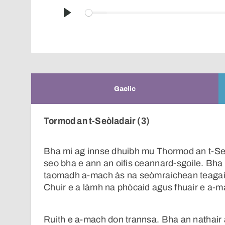
Play
Gaelic
Tormod an t-Seòladair (3)
Bha mi ag innse dhuibh mu Thormod an t-Seòl
seo bha e ann an oifis ceannard-sgoile. Bha
taomadh a-mach às na seòmraichean teagais
Chuir e a làmh na phòcaid agus fhuair e a-ma
Ruith e a-mach don trannsa. Bha an nathair a