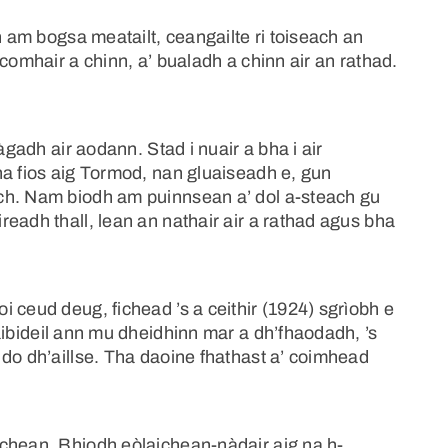
n am bogsa meatailt, ceangailte ri toiseach an
comhair a chinn, a’ bualadh a chinn air an rathad.
àgadh air aodann. Stad i nuair a bha i air
ha fios aig Tormod, nan gluaiseadh e, gun
ch. Nam biodh am puinnsean a’ dol a-steach gu
eadh thall, lean an nathair air a rathad agus bha
 ceud deug, fichead ’s a ceithir (1924) sgrìobh e
aibideil ann mu dheidhinn mar a dh’fhaodadh, ’s
do dh’aillse. Tha daoine fhathast a’ coimhead
chean. Bhiodh eòlaichean-nàdair aig na h-