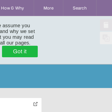
How & Why
More
Search
we assume you
 and why we set
ut you may read
 all our pages.
)
Got it
toggle
pop-