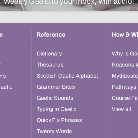
Weekly Gaelic to your inbox, with audio!
n
Reference
How & W
Dictionary
Why is Gae
r
Thesaurus
Reasons t
ers
Scottish Gaelic Alphabet
Mythbuste
aelic
Grammar Bites
Pathways
Gaelic Sounds
Course Fi
Typing in Gaelic
View all
Quick Fix Phrases
Twenty Words