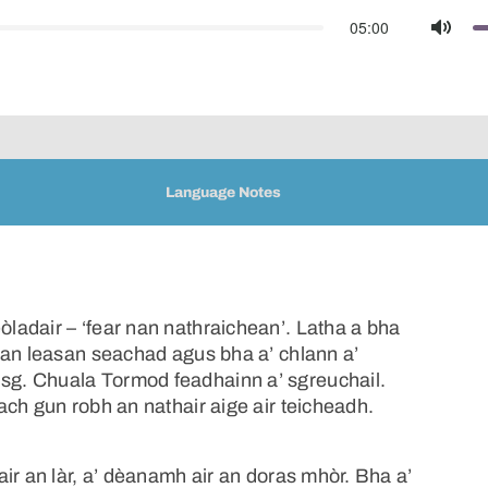
05:00
Mute
Language Notes
adair – ‘fear nan nathraichean’. Latha a bha
 an leasan seachad agus bha a’ chlann a’
g. Chuala Tormod feadhainn a’ sgreuchail.
ch gun robh an nathair aige air teicheadh.
ir an làr, a’ dèanamh air an doras mhòr. Bha a’