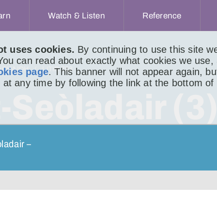
arn
Watch & Listen
Reference
ot uses cookies.
By continuing to use this site 
 You can read about exactly what cookies we use,
ACHAIDH
LITIR 753
okies page
. This banner will not appear again, b
 at any time by following the link at the bottom of
-Seòladair (3
ladair –