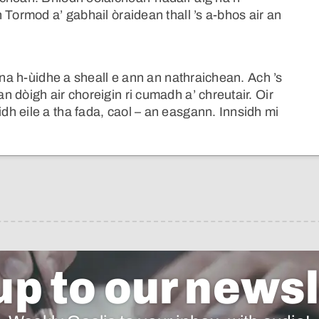
 Tormod a’ gabhail òraidean thall ’s a-bhos air an
 na h-ùidhe a sheall e ann an nathraichean. Ach ’s
 dòigh air choreigin ri cumadh a’ chreutair. Oir
h eile a tha fada, caol – an easgann. Innsidh mi
.
up to our newsl