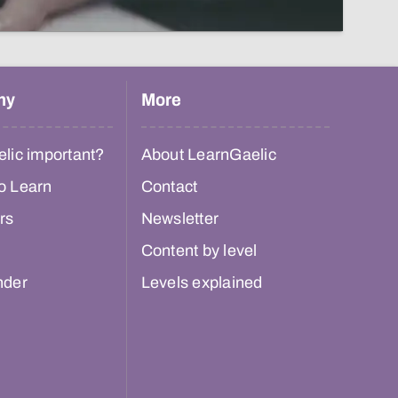
hy
More
lic important?
About LearnGaelic
o Learn
Contact
rs
Newsletter
Content by level
nder
Levels explained