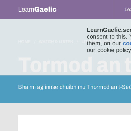
Learn
Gaelic
Le
LearnGaelic.sc
consent to this.
HOME
WATCH & LISTEN
LITIR DO LUCHD-IONNS
them, on our
co
our cookie policy
Tormod an t
Bha mi ag innse dhuibh mu Thormod an t-Seò