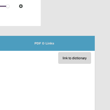
over
audio
Settings
player
PDF & Links
link to dictionary