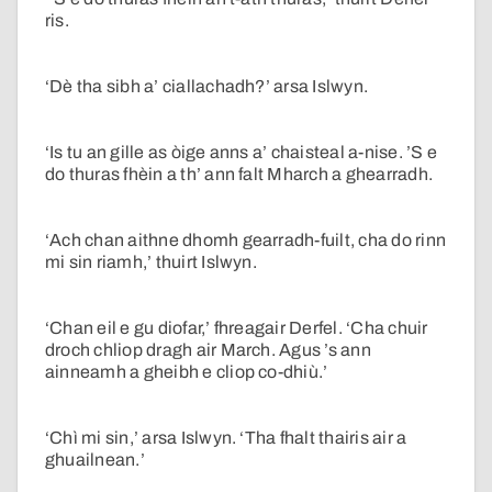
ris.
‘Dè tha sibh a’ ciallachadh?’ arsa Islwyn.
‘Is tu an gille as òige anns a’ chaisteal a-nise. ’S e
do thuras fhèin a th’ ann falt Mharch a ghearradh.
‘Ach chan aithne dhomh gearradh-fuilt, cha do rinn
mi sin riamh,’ thuirt Islwyn.
‘Chan eil e gu diofar,’ fhreagair Derfel. ‘Cha chuir
droch chliop dragh air March. Agus ’s ann
ainneamh a gheibh e cliop co-dhiù.’
‘Chì mi sin,’ arsa Islwyn. ‘Tha fhalt thairis air a
ghuailnean.’