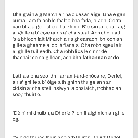
Bha gràin aig March air na cluasan aige. Bha e gan
cumail am falach le fhalt a bha fada, ruadh. Corra
uair bha aige ri cliop fhaighinn. B’ e sin an obair aig
a’ ghille a b’ òige anns a’ chaisteal. Ach cho luath
’s a bhiodh falt Mharch air a ghearradh, bhiodh an
gille a gheàrr e a’ dol à fianais. Cha robh sgeul air
a’ ghille tuilleadh. Cha robh fios le cinnt dè
thachair do na gillean, ach
bha fathannan a’ dol
.
Latha a bha seo, dh’ iarr an t-àrd-chòcaire, Derfel,
air a’ ghille a b’ òige a thighinn thuige ann an
cidsin a’ chaisteil. ‘Islwyn, a bhalaich, trobhad an
seo,’ thuirt e.
‘Dè nì mi dhuibh, a Dherfel?’ dh’fhaighnich an gille
òg.
‘’S e do thuras fhèin an t-ath thuras,’ thuirt Derfel