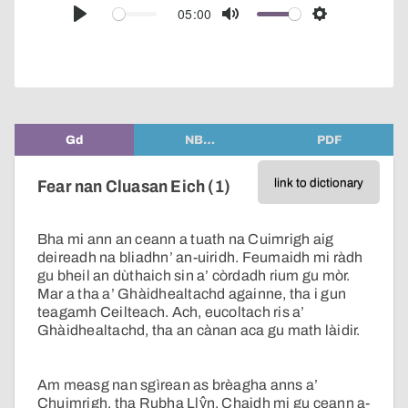
audio
05:00
Play
Mute
Settings
player
Gd
NB…
PDF
link to dictionary
Fear nan Cluasan Eich (1)
Bha mi ann an ceann a tuath na Cuimrigh aig
deireadh na bliadhn’ an-uiridh. Feumaidh mi ràdh
gu bheil an dùthaich sin a’ còrdadh rium gu mòr.
Mar a tha a’ Ghàidhealtachd againne, tha i gun
teagamh Ceilteach. Ach, eucoltach ris a’
Ghàidhealtachd, tha an cànan aca gu math làidir.
Am measg nan sgìrean as brèagha anns a’
Chuimrigh, tha Rubha Llŷn. Chaidh mi gu ceann a-