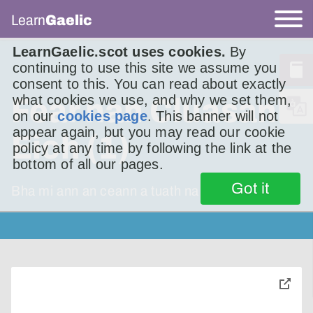
Learn
Gaelic
LearnGaelic.scot uses cookies.
By
continuing to use this site we assume you
consent to this. You can read about exactly
what cookies we use, and why we set them,
Fear nan Cluasan
on our
cookies page
. This banner will not
appear again, but you may read our cookie
Eich (1)
policy at any time by following the link at the
bottom of all our pages.
Got it
Bha mi ann an ceann a tuath na Cuimrigh aig
toggle
pop-
over