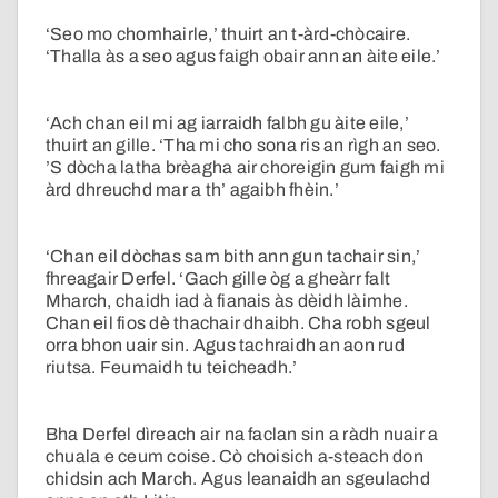
‘Seo mo chomhairle,’ thuirt an t-àrd-chòcaire.
‘Thalla às a seo agus faigh obair ann an àite eile.’
‘Ach chan eil mi ag iarraidh falbh gu àite eile,’
thuirt an gille. ‘Tha mi cho sona ris an rìgh an seo.
’S dòcha latha brèagha air choreigin gum faigh mi
àrd dhreuchd mar a th’ agaibh fhèin.’
‘Chan eil dòchas sam bith ann gun tachair sin,’
fhreagair Derfel. ‘Gach gille òg a gheàrr falt
Mharch, chaidh iad à fianais às dèidh làimhe.
Chan eil fios dè thachair dhaibh. Cha robh sgeul
orra bhon uair sin. Agus tachraidh an aon rud
riutsa. Feumaidh tu teicheadh.’
Bha Derfel dìreach air na faclan sin a ràdh nuair a
chuala e ceum coise. Cò choisich a-steach don
chidsin ach March. Agus leanaidh an sgeulachd