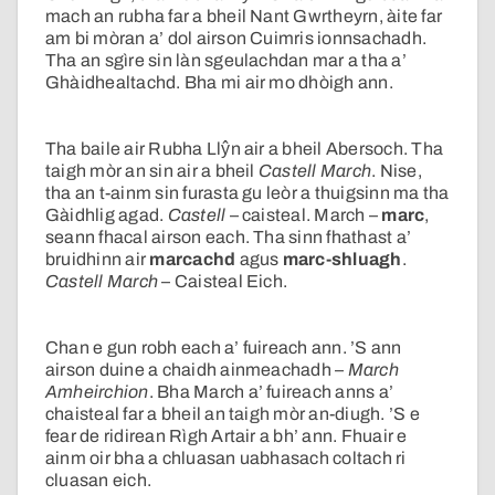
mach an rubha far a bheil Nant Gwrtheyrn, àite far
am bi mòran a’ dol airson Cuimris ionnsachadh.
Tha an sgìre sin làn sgeulachdan mar a tha a’
Ghàidhealtachd. Bha mi air mo dhòigh ann.
Tha baile air Rubha Llŷn air a bheil Abersoch. Tha
taigh mòr an sin air a bheil
Castell March
. Nise,
tha an t-ainm sin furasta gu leòr a thuigsinn ma tha
Gàidhlig agad.
Castell
– caisteal. March –
marc
,
seann fhacal airson each. Tha sinn fhathast a’
bruidhinn air
marcachd
agus
marc-shluagh
.
Castell March
– Caisteal Eich.
Chan e gun robh each a’ fuireach ann. ’S ann
airson duine a chaidh ainmeachadh –
March
Amheirchion
. Bha March a’ fuireach anns a’
chaisteal far a bheil an taigh mòr an-diugh. ’S e
fear de ridirean Rìgh Artair a bh’ ann. Fhuair e
ainm oir bha a chluasan uabhasach coltach ri
cluasan eich.