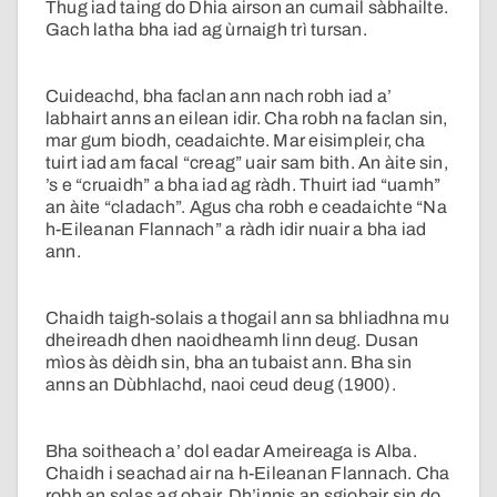
Thug iad taing do Dhia airson an cumail sàbhailte.
Gach latha bha iad ag ùrnaigh trì tursan.
Cuideachd, bha faclan ann nach robh iad a’
labhairt anns an eilean idir. Cha robh na faclan sin,
mar gum biodh, ceadaichte. Mar eisimpleir, cha
tuirt iad am facal “creag” uair sam bith. An àite sin,
’s e “cruaidh” a bha iad ag ràdh. Thuirt iad “uamh”
an àite “cladach”. Agus cha robh e ceadaichte “Na
h-Eileanan Flannach” a ràdh idir nuair a bha iad
ann.
Chaidh taigh-solais a thogail ann sa bhliadhna mu
dheireadh dhen naoidheamh linn deug. Dusan
mìos às dèidh sin, bha an tubaist ann. Bha sin
anns an Dùbhlachd, naoi ceud deug (1900).
Bha soitheach a’ dol eadar Ameireaga is Alba.
Chaidh i seachad air na h-Eileanan Flannach. Cha
robh an solas ag obair. Dh’innis an sgiobair sin do