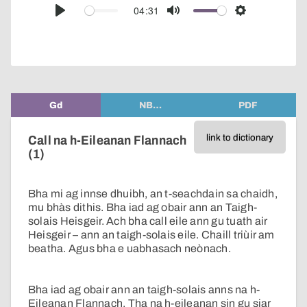
audio
04:31
Play
Mute
Settings
player
Gd
NB…
PDF
link to dictionary
Call na h-Eileanan Flannach
(1)
Bha mi ag innse dhuibh, an t-seachdain sa chaidh,
mu bhàs dithis. Bha iad ag obair ann an Taigh-
solais Heisgeir. Ach bha call eile ann gu tuath air
Heisgeir – ann an taigh-solais eile. Chaill triùir am
beatha. Agus bha e uabhasach neònach.
Bha iad ag obair ann an taigh-solais anns na h-
Eileanan Flannach. Tha na h-eileanan sin gu siar