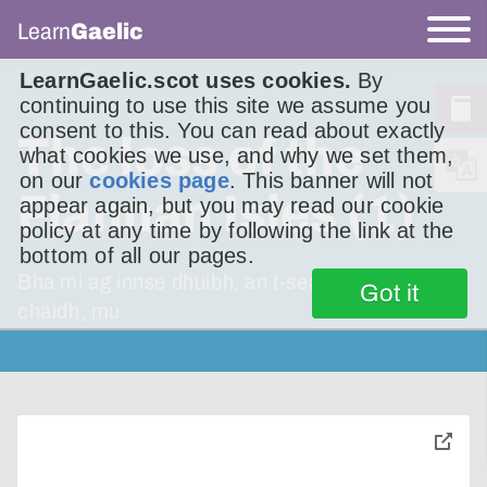
Learn
Gaelic
LearnGaelic.scot uses cookies.
By
continuing to use this site we assume you
consent to this. You can read about exactly
The loss of the
what cookies we use, and why we set them,
on our
cookies page
. This banner will not
Flannan Isles (1)
appear again, but you may read our cookie
policy at any time by following the link at the
bottom of all our pages.
Bha mi ag innse dhuibh, an t-seachdain sa
Got it
chaidh, mu
toggle
pop-
over