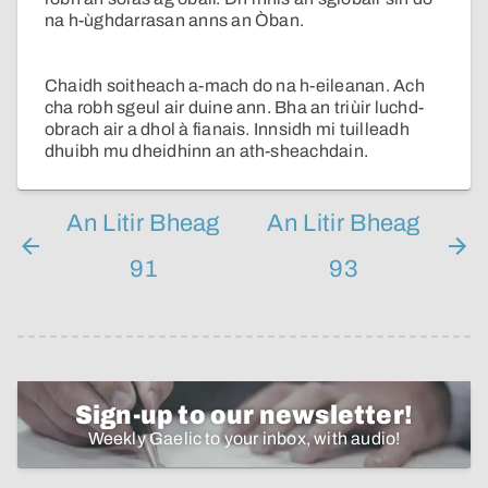
na h-ùghdarrasan anns an Òban.
Chaidh soitheach a-mach do na h-eileanan. Ach
cha robh sgeul air duine ann. Bha an triùir luchd-
obrach air a dhol à fianais. Innsidh mi tuilleadh
dhuibh mu dheidhinn an ath-sheachdain.
An Litir Bheag
An Litir Bheag
91
93
Sign-up to our newsletter!
Weekly Gaelic to your inbox, with audio!