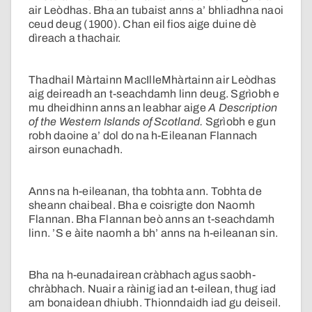
air Leòdhas. Bha an tubaist anns a’ bhliadhna naoi
ceud deug (1900). Chan eil fios aige duine dè
dìreach a thachair.
Thadhail Màrtainn MacIlleMhàrtainn air Leòdhas
aig deireadh an t-seachdamh linn deug. Sgrìobh e
mu dheidhinn anns an leabhar aige
A Description
of the Western Islands of Scotland.
Sgrìobh e gun
robh daoine a’ dol do na h-Eileanan Flannach
airson eunachadh.
Anns na h-eileanan, tha tobhta ann. Tobhta de
sheann chaibeal. Bha e coisrigte don Naomh
Flannan. Bha Flannan beò anns an t-seachdamh
linn. ’S e àite naomh a bh’ anns na h-eileanan sin.
Bha na h-eunadairean cràbhach agus saobh-
chràbhach. Nuair a ràinig iad an t-eilean, thug iad
am bonaidean dhiubh. Thionndaidh iad gu deiseil.