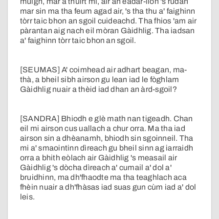
muigh, mar a thuirt mi, air an eadar-lìon 's rudan
mar sin ma tha feum agad air, 's tha thu a' faighinn
tòrr taic bhon an sgoil cuideachd. Tha fhios 'am air
pàrantan aig nach eil mòran Gàidhlig. Tha iadsan
a' faighinn tòrr taic bhon an sgoil.
[SEUMAS] A' coimhead air adhart beagan, ma-
thà, a bheil sibh airson gu lean iad le fòghlam
Gàidhlig nuair a thèid iad dhan an àrd-sgoil?
[SANDRA] Bhiodh e glè math nan tigeadh. Chan
eil mi airson cus uallach a chur orra. Ma tha iad
airson sin a dhèanamh, bhiodh sin sgoinneil. Tha
mi a' smaointinn dìreach gu bheil sinn ag iarraidh
orra a bhith eòlach air Gàidhlig 's measail air
Gàidhlig 's dòcha dìreach a' cumail a' dol a'
bruidhinn, ma dh'fhaodte ma tha teaghlach aca
fhèin nuair a dh'fhàsas iad suas gun cùm iad a' dol
leis.