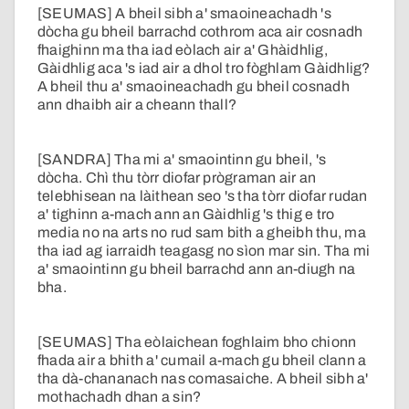
[SEUMAS] A bheil sibh a' smaoineachadh 's
dòcha gu bheil barrachd cothrom aca air cosnadh
fhaighinn ma tha iad eòlach air a' Ghàidhlig,
Gàidhlig aca 's iad air a dhol tro fòghlam Gàidhlig?
A bheil thu a' smaoineachadh gu bheil cosnadh
ann dhaibh air a cheann thall?
[SANDRA] Tha mi a' smaointinn gu bheil, 's
dòcha. Chì thu tòrr diofar prògraman air an
telebhisean na làithean seo 's tha tòrr diofar rudan
a' tighinn a-mach ann an Gàidhlig 's thig e tro
media no na arts no rud sam bith a gheibh thu, ma
tha iad ag iarraidh teagasg no sìon mar sin. Tha mi
a' smaointinn gu bheil barrachd ann an-diugh na
bha.
[SEUMAS] Tha eòlaichean foghlaim bho chionn
fhada air a bhith a' cumail a-mach gu bheil clann a
tha dà-chananach nas comasaiche. A bheil sibh a'
mothachadh dhan a sin?