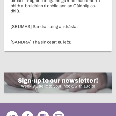
dìreach a' tighinn thugainn gu math nàdarrach a
bhith a' bruidhinn ri chèile ann an Gàidhlig co-
dhiù.
[SEUMAS] Sandra, taing an dràsta.
[SANDRA] Tha sin ceart gu leòr.
Sign-up to our newsletter!
Weekly Gaelic to your inbox, with audio!