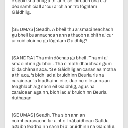
e sgoil Ghàidhlig a th' ann, so, dìreach bha e a'
dèanamh ciall a' cur a' chlann tro fòghlam
Gàidhlig.
[SEUMAS] Seadh. A bheil thu a' smaoineachadh
gu bheil buannachdan ann a thaobh a bhith a' cur
ur cuid cloinne gu fòghlam Gàidhlig?
[SANDRA] Tha min dòchas gu bheil. Tha mi a'
smaointinn gu bheil. Tha e math dhaibhsan gum
bi dà chànan aca. 'S e Gàidhlig an cànan as motha
a th' aca, 's bidh iad a' bruidhinn Beurla ris na
caraidean 's feadhainn eile, daoine eile anns an
teaghlach aig nach eil Gàidhlig, agus na
caraidean againn, bidh iad a' bruidhinn Beurla
riuthasan.
[SEUMAS] Seadh. Tha sibh ann an
coimhearsnachd far a bheil nàbaidhean Gallda
agaibh feadhainn nach bi a' bruidhinn na Gàidhlig.