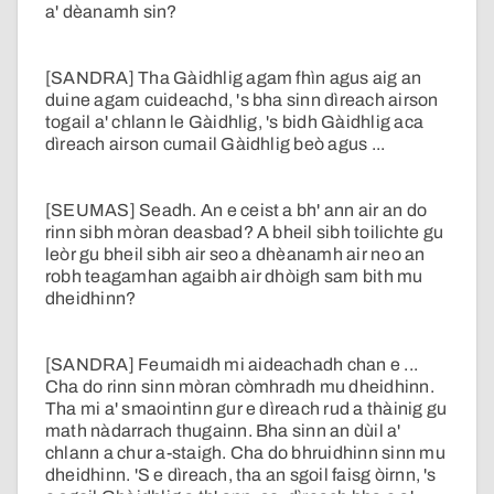
a' dèanamh sin?
[SANDRA] Tha Gàidhlig agam fhìn agus aig an
duine agam cuideachd, 's bha sinn dìreach airson
togail a' chlann le Gàidhlig, 's bidh Gàidhlig aca
dìreach airson cumail Gàidhlig beò agus ...
[SEUMAS] Seadh. An e ceist a bh' ann air an do
rinn sibh mòran deasbad? A bheil sibh toilichte gu
leòr gu bheil sibh air seo a dhèanamh air neo an
robh teagamhan agaibh air dhòigh sam bith mu
dheidhinn?
[SANDRA] Feumaidh mi aideachadh chan e ...
Cha do rinn sinn mòran còmhradh mu dheidhinn.
Tha mi a' smaointinn gur e dìreach rud a thàinig gu
math nàdarrach thugainn. Bha sinn an dùil a'
chlann a chur a-staigh. Cha do bhruidhinn sinn mu
dheidhinn. 'S e dìreach, tha an sgoil faisg òirnn, 's