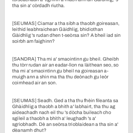
tha sin a' còrdadh riutha.
[SEUMAS] Ciamar a tha sibh a thaobh goireasan,
leithid leabhraichean Gàidhlig, bhidiothan
Gàidhlig 's rudan dhen t-seòrsa sin? A bheil iad sin
soirbh am faighinn?
[SANDRA] Tha mi a' smaointinn gu bheil. Gheibh
thu tòrr rudan air an eadar-lìon na làithean seo, so
tha mi a' smaointinn gu bheil na goireasan a-
muigh ann a shin ma tha thu deònach gu leòr
coimhead air an son.
[SEUMAS] Seadh. Ged a tha thu fhèin fileanta sa
Ghàidhlig a thaobh a bhith a' labhairt, tha thu ag
aideachadh nach eil thu 's dòcha buileach cho
sgileil a thaobh a bhith a' leughadh 's a'
sgrìobhadh. Dè an seòrsa trioblaidean a tha sin a'
dèanamh dhut?