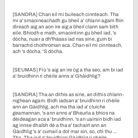
[SANDRA] Chan eil mi buileach cinnteach. Tha
mi a' smaoineachadh gu bheil a' chlann agam fhìn
dìreach aig an aon ìre aig a bheil clann sam bith
eile. Bhiodh e math, smaointinn gu bheil iad, 's
dòcha, nuair a dh'fhàsas iad nas sine, gum bi
barrachd chothroman aca. Chan eil mi cinnteach,
ach 's dòcha. 'S dòcha.
[SEUMAS] Fiù 's aig an ìre òg a tha seo, am bi iad
a' bruidhinn ri chèile anns a' Ghàidhlig?
[SANDRA] Tha an dithis as sine, an dithis chlann-
nighean agam. Bidh iadsan a' bruidhinn ri chèile
ann an Gàidhlig, ach ma tha iad a' cluiche
geamannan, 's ann anns a' Bheurla a bhios na
dèideagan aca a' bruidhinn, 's an uairsin bidh iad
ag innse dhaibh dè a tha a' tachairt ann an
Gàidhlig 's a' cumail a dol mar sin, so, chì thu ...
Tha. Tha iad a' bruidhinn Gàidhlig ri chèile.