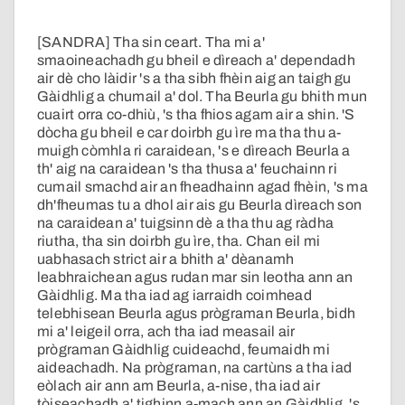
[SANDRA] Tha sin ceart. Tha mi a'
smaoineachadh gu bheil e dìreach a' dependadh
air dè cho làidir 's a tha sibh fhèin aig an taigh gu
Gàidhlig a chumail a' dol. Tha Beurla gu bhith mun
cuairt orra co-dhiù, 's tha fhios agam air a shin. 'S
dòcha gu bheil e car doirbh gu ìre ma tha thu a-
muigh còmhla ri caraidean, 's e dìreach Beurla a
th' aig na caraidean 's tha thusa a' feuchainn ri
cumail smachd air an fheadhainn agad fhèin, 's ma
dh'fheumas tu a dhol air ais gu Beurla dìreach son
na caraidean a' tuigsinn dè a tha thu ag ràdha
riutha, tha sin doirbh gu ìre, tha. Chan eil mi
uabhasach strict air a bhith a' dèanamh
leabhraichean agus rudan mar sin leotha ann an
Gàidhlig. Ma tha iad ag iarraidh coimhead
telebhisean Beurla agus prògraman Beurla, bidh
mi a' leigeil orra, ach tha iad measail air
prògraman Gàidhlig cuideachd, feumaidh mi
aideachadh. Na prògraman, na cartùns a tha iad
eòlach air ann am Beurla, a-nise, tha iad air
tòiseachadh a' tighinn a-mach ann an Gàidhlig, 's