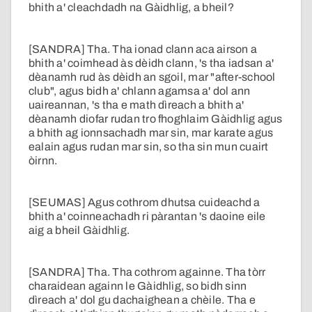
bhith a' cleachdadh na Gàidhlig, a bheil?
[SANDRA] Tha. Tha ionad clann aca airson a
bhith a' coimhead às dèidh clann, 's tha iadsan a'
dèanamh rud às dèidh an sgoil, mar "after-school
club", agus bidh a' chlann agamsa a' dol ann
uaireannan, 's tha e math dìreach a bhith a'
dèanamh diofar rudan tro fhoghlaim Gàidhlig agus
a bhith ag ionnsachadh mar sin, mar karate agus
ealain agus rudan mar sin, so tha sin mun cuairt
òirnn.
[SEUMAS] Agus cothrom dhutsa cuideachd a
bhith a' coinneachadh ri pàrantan 's daoine eile
aig a bheil Gàidhlig.
[SANDRA] Tha. Tha cothrom againne. Tha tòrr
charaidean againn le Gàidhlig, so bidh sinn
dìreach a' dol gu dachaighean a chèile. Tha e