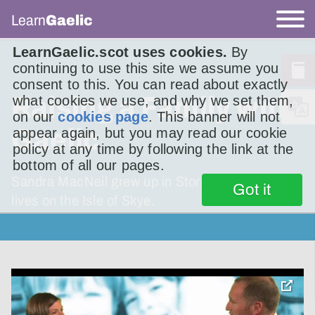
Learn
Gaelic
LearnGaelic.scot uses cookies.
By
continuing to use this site we assume you
consent to this. You can read about exactly
Raising a Family with
what cookies we use, and why we set them,
on our
cookies page
. This banner will not
Gaelic
appear again, but you may read our cookie
policy at any time by following the link at the
bottom of all our pages.
Sandra MacNeil grew up in Stornoway but now
Got it
lives on the Isle of Skye.
toggle
pop-
over