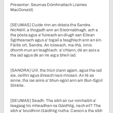
Presenter: Seumas Dòmhnallach (James
MacDonald)
[SEUMAS] Cuide rinn an-dràsta tha Sandra
NicNèill, a thogadh ann an Steòrnabhagh, ach a
tha pòsta agus a' fuireach an-diugh san Eilean
Sgitheanach agus a' togail a teaghlach ann an sin.
Fàilte ort, Sandra. An toiseach, ma-thà, innis
dhomh mun an teaghlach: a' chlann, dè an aois a
tha iad agus dè an ìre aig a bheil iad.
[SANDRA] Uill, tha triùir clann agam, agus tha iad
sia, ceithir agus dìreach naoi mìosan. An tè as
sinne, tha ise anns a' bhun-sgoil ann am Bun-Sgoil
Shlèite.
[SEUMAS] Seadh. Tha sibh air cur romhaibh a'
teagasg tro mheadhan na Gàidhlig, nach eil? Tha
sibh a' bruidhinn Gàidhlig riutha. Carson a tha sibh