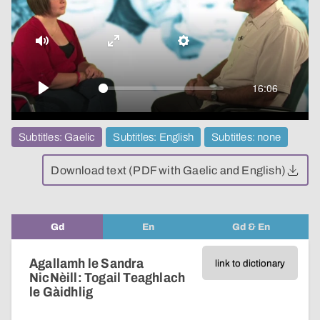
video
Mute
Enter
Settings
fullscreen
16:06
Play
Subtitles: Gaelic
Subtitles: English
Subtitles: none
Download text (PDF with Gaelic and English)
Gd
En
Gd & En
Agallamh le Sandra
link to dictionary
NicNèill: Togail Teaghlach
le Gàidhlig