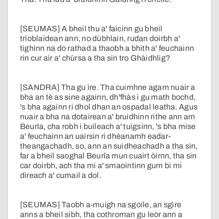
[SEUMAS] A bheil thu a' faicinn gu bheil
trioblaidean ann, no dùbhlain, rudan doirbh a'
tighinn na do rathad a thaobh a bhith a' feuchainn
rin cur air a' chùrsa a tha sin tro Ghàidhlig?
[SANDRA] Tha gu ìre. Tha cuimhne agam nuair a
bha an tè as sine againn, dh'fhàs i gu math bochd,
's bha againn ri dhol dhan an ospadal leatha. Agus
nuair a bha na dotairean a' bruidhinn rithe ann am
Beurla, cha robh i buileach a' tuigsinn, 's bha mise
a' feuchainn an uairsin ri dhèanamh eadar-
theangachadh, so, ann an suidheachadh a tha sin,
far a bheil saoghal Beurla mun cuairt òirnn, tha sin
car doirbh, ach tha mi a' smaointinn gum bi mi
dìreach a' cumail a dol.
[SEUMAS] Taobh a-muigh na sgoile, an sgìre
anns a bheil sibh, tha cothroman gu leòr ann a