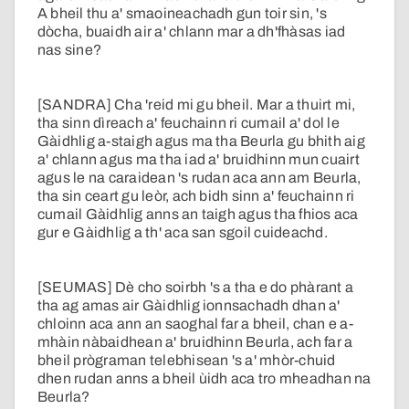
A bheil thu a' smaoineachadh gun toir sin, 's
dòcha, buaidh air a' chlann mar a dh'fhàsas iad
nas sine?
[SANDRA] Cha 'reid mi gu bheil. Mar a thuirt mi,
tha sinn dìreach a' feuchainn ri cumail a' dol le
Gàidhlig a-staigh agus ma tha Beurla gu bhith aig
a' chlann agus ma tha iad a' bruidhinn mun cuairt
agus le na caraidean 's rudan aca ann am Beurla,
tha sin ceart gu leòr, ach bidh sinn a' feuchainn ri
cumail Gàidhlig anns an taigh agus tha fhios aca
gur e Gàidhlig a th' aca san sgoil cuideachd.
[SEUMAS] Dè cho soirbh 's a tha e do phàrant a
tha ag amas air Gàidhlig ionnsachadh dhan a'
chloinn aca ann an saoghal far a bheil, chan e a-
mhàin nàbaidhean a' bruidhinn Beurla, ach far a
bheil prògraman telebhisean 's a' mhòr-chuid
dhen rudan anns a bheil ùidh aca tro mheadhan na
Beurla?