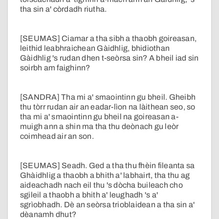
tha sin a' còrdadh riutha.
[SEUMAS] Ciamar a tha sibh a thaobh goireasan,
leithid leabhraichean Gàidhlig, bhidiothan
Gàidhlig 's rudan dhen t-seòrsa sin? A bheil iad sin
soirbh am faighinn?
[SANDRA] Tha mi a' smaointinn gu bheil. Gheibh
thu tòrr rudan air an eadar-lìon na làithean seo, so
tha mi a' smaointinn gu bheil na goireasan a-
muigh ann a shin ma tha thu deònach gu leòr
coimhead air an son.
[SEUMAS] Seadh. Ged a tha thu fhèin fileanta sa
Ghàidhlig a thaobh a bhith a' labhairt, tha thu ag
aideachadh nach eil thu 's dòcha buileach cho
sgileil a thaobh a bhith a' leughadh 's a'
sgrìobhadh. Dè an seòrsa trioblaidean a tha sin a'
dèanamh dhut?