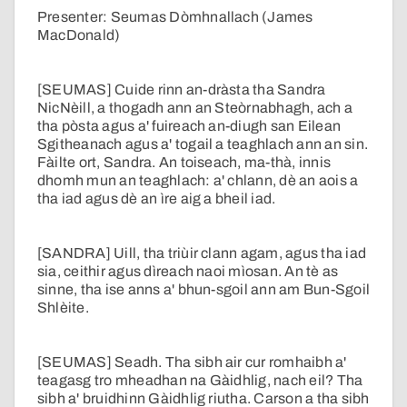
Presenter: Seumas Dòmhnallach (James
MacDonald)
[SEUMAS] Cuide rinn an-dràsta tha Sandra
NicNèill, a thogadh ann an Steòrnabhagh, ach a
tha pòsta agus a' fuireach an-diugh san Eilean
Sgitheanach agus a' togail a teaghlach ann an sin.
Fàilte ort, Sandra. An toiseach, ma-thà, innis
dhomh mun an teaghlach: a' chlann, dè an aois a
tha iad agus dè an ìre aig a bheil iad.
[SANDRA] Uill, tha triùir clann agam, agus tha iad
sia, ceithir agus dìreach naoi mìosan. An tè as
sinne, tha ise anns a' bhun-sgoil ann am Bun-Sgoil
Shlèite.
[SEUMAS] Seadh. Tha sibh air cur romhaibh a'
teagasg tro mheadhan na Gàidhlig, nach eil? Tha
sibh a' bruidhinn Gàidhlig riutha. Carson a tha sibh