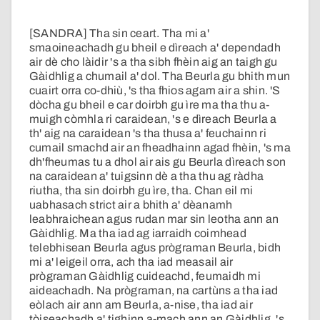
[SANDRA] Tha sin ceart. Tha mi a'
smaoineachadh gu bheil e dìreach a' dependadh
air dè cho làidir 's a tha sibh fhèin aig an taigh gu
Gàidhlig a chumail a' dol. Tha Beurla gu bhith mun
cuairt orra co-dhiù, 's tha fhios agam air a shin. 'S
dòcha gu bheil e car doirbh gu ìre ma tha thu a-
muigh còmhla ri caraidean, 's e dìreach Beurla a
th' aig na caraidean 's tha thusa a' feuchainn ri
cumail smachd air an fheadhainn agad fhèin, 's ma
dh'fheumas tu a dhol air ais gu Beurla dìreach son
na caraidean a' tuigsinn dè a tha thu ag ràdha
riutha, tha sin doirbh gu ìre, tha. Chan eil mi
uabhasach strict air a bhith a' dèanamh
leabhraichean agus rudan mar sin leotha ann an
Gàidhlig. Ma tha iad ag iarraidh coimhead
telebhisean Beurla agus prògraman Beurla, bidh
mi a' leigeil orra, ach tha iad measail air
prògraman Gàidhlig cuideachd, feumaidh mi
aideachadh. Na prògraman, na cartùns a tha iad
eòlach air ann am Beurla, a-nise, tha iad air
tòiseachadh a' tighinn a-mach ann an Gàidhlig, 's