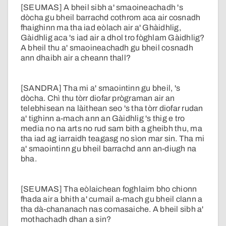
[SEUMAS] A bheil sibh a' smaoineachadh 's
dòcha gu bheil barrachd cothrom aca air cosnadh
fhaighinn ma tha iad eòlach air a' Ghàidhlig,
Gàidhlig aca 's iad air a dhol tro fòghlam Gàidhlig?
A bheil thu a' smaoineachadh gu bheil cosnadh
ann dhaibh air a cheann thall?
[SANDRA] Tha mi a' smaointinn gu bheil, 's
dòcha. Chì thu tòrr diofar prògraman air an
telebhisean na làithean seo 's tha tòrr diofar rudan
a' tighinn a-mach ann an Gàidhlig 's thig e tro
media no na arts no rud sam bith a gheibh thu, ma
tha iad ag iarraidh teagasg no sìon mar sin. Tha mi
a' smaointinn gu bheil barrachd ann an-diugh na
bha.
[SEUMAS] Tha eòlaichean foghlaim bho chionn
fhada air a bhith a' cumail a-mach gu bheil clann a
tha dà-chananach nas comasaiche. A bheil sibh a'
mothachadh dhan a sin?