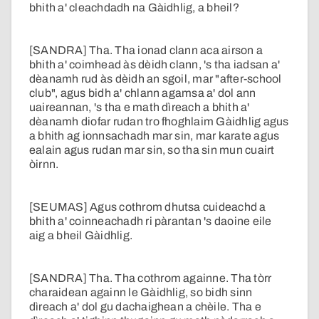
bhith a' cleachdadh na Gàidhlig, a bheil?
[SANDRA] Tha. Tha ionad clann aca airson a
bhith a' coimhead às dèidh clann, 's tha iadsan a'
dèanamh rud às dèidh an sgoil, mar "after-school
club", agus bidh a' chlann agamsa a' dol ann
uaireannan, 's tha e math dìreach a bhith a'
dèanamh diofar rudan tro fhoghlaim Gàidhlig agus
a bhith ag ionnsachadh mar sin, mar karate agus
ealain agus rudan mar sin, so tha sin mun cuairt
òirnn.
[SEUMAS] Agus cothrom dhutsa cuideachd a
bhith a' coinneachadh ri pàrantan 's daoine eile
aig a bheil Gàidhlig.
[SANDRA] Tha. Tha cothrom againne. Tha tòrr
charaidean againn le Gàidhlig, so bidh sinn
dìreach a' dol gu dachaighean a chèile. Tha e