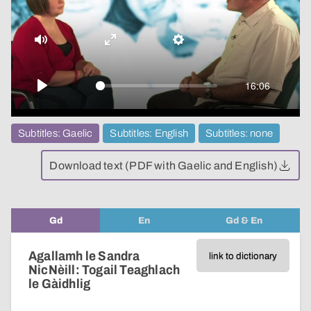
video
Mute
Enter
Settings
fullscreen
16:06
Play
Subtitles: Gaelic
Subtitles: English
Subtitles: none
Download text (PDF with Gaelic and English)
Gd
En
Gd & En
Agallamh le Sandra
link to dictionary
NicNèill: Togail Teaghlach
le Gàidhlig