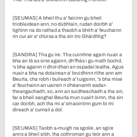
[SEUMAS] A bheil thu a' faicinn gu bheil
trioblaidean ann, no dùbhlain, rudan doirbh a'
tighinn na do rathad a thaobh a bhith a' feuchainn
rin cur air a' chùrsa a tha sin tro Ghàidhlig?
[SANDRA] Tha gu ìre. Tha cuimhne agam nuair a
bha an tè as sine againn, dh'fhàs i gu math bochd,
's bha againn ri dhol dhan an ospadal leatha. Agus
nuair a bha na dotairean a' bruidhinn rithe ann am
Beurla, cha robh i buileach a' tuigsinn, 's bha mise
a' feuchainn an uairsin ri dhèanamh eadar-
theangachadh, so, ann an suidheachadh a tha sin,
far a bheil saoghal Beurla mun cuairt òirnn, tha sin
car doirbh, ach tha mi a' smaointinn gum bi mi
dìreach a' cumail a dol.
[SEUMAS] Taobh a-muigh na sgoile, an sgìre
anns a bheil sibh, tha cothroman gu leòr ann a