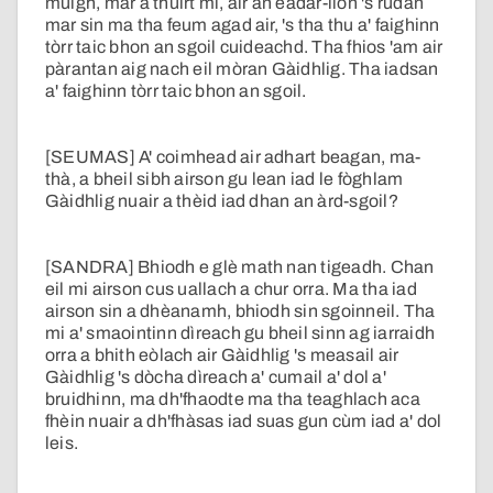
muigh, mar a thuirt mi, air an eadar-lìon 's rudan
mar sin ma tha feum agad air, 's tha thu a' faighinn
tòrr taic bhon an sgoil cuideachd. Tha fhios 'am air
pàrantan aig nach eil mòran Gàidhlig. Tha iadsan
a' faighinn tòrr taic bhon an sgoil.
[SEUMAS] A' coimhead air adhart beagan, ma-
thà, a bheil sibh airson gu lean iad le fòghlam
Gàidhlig nuair a thèid iad dhan an àrd-sgoil?
[SANDRA] Bhiodh e glè math nan tigeadh. Chan
eil mi airson cus uallach a chur orra. Ma tha iad
airson sin a dhèanamh, bhiodh sin sgoinneil. Tha
mi a' smaointinn dìreach gu bheil sinn ag iarraidh
orra a bhith eòlach air Gàidhlig 's measail air
Gàidhlig 's dòcha dìreach a' cumail a' dol a'
bruidhinn, ma dh'fhaodte ma tha teaghlach aca
fhèin nuair a dh'fhàsas iad suas gun cùm iad a' dol
leis.