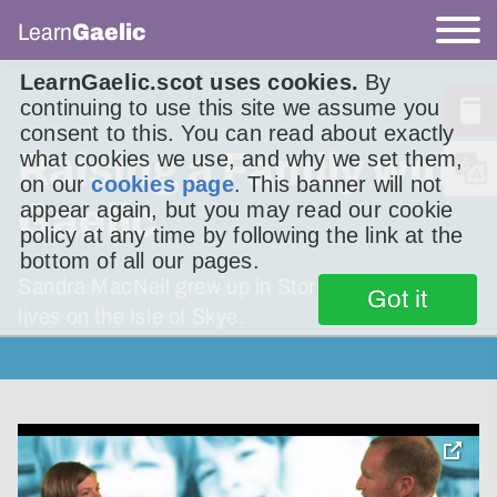
Learn
Gaelic
LearnGaelic.scot uses cookies.
By
continuing to use this site we assume you
consent to this. You can read about exactly
Raising a Family with
what cookies we use, and why we set them,
on our
cookies page
. This banner will not
Gaelic
appear again, but you may read our cookie
policy at any time by following the link at the
bottom of all our pages.
Sandra MacNeil grew up in Stornoway but now
Got it
lives on the Isle of Skye.
toggle
pop-
over