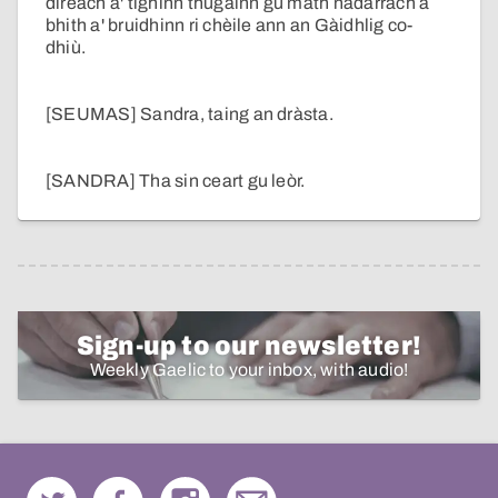
dìreach a' tighinn thugainn gu math nàdarrach a
bhith a' bruidhinn ri chèile ann an Gàidhlig co-
dhiù.
[SEUMAS] Sandra, taing an dràsta.
[SANDRA] Tha sin ceart gu leòr.
Sign-up to our newsletter!
Weekly Gaelic to your inbox, with audio!