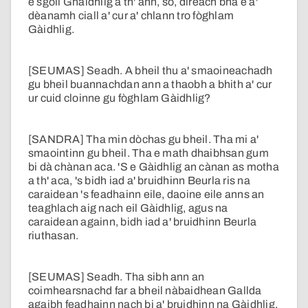
e sgoil Ghàidhlig a th' ann, so, dìreach bha e a'
dèanamh ciall a' cur a' chlann tro fòghlam
Gàidhlig.
[SEUMAS] Seadh. A bheil thu a' smaoineachadh
gu bheil buannachdan ann a thaobh a bhith a' cur
ur cuid cloinne gu fòghlam Gàidhlig?
[SANDRA] Tha min dòchas gu bheil. Tha mi a'
smaointinn gu bheil. Tha e math dhaibhsan gum
bi dà chànan aca. 'S e Gàidhlig an cànan as motha
a th' aca, 's bidh iad a' bruidhinn Beurla ris na
caraidean 's feadhainn eile, daoine eile anns an
teaghlach aig nach eil Gàidhlig, agus na
caraidean againn, bidh iad a' bruidhinn Beurla
riuthasan.
[SEUMAS] Seadh. Tha sibh ann an
coimhearsnachd far a bheil nàbaidhean Gallda
agaibh feadhainn nach bi a' bruidhinn na Gàidhlig.