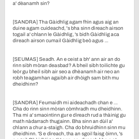
a' dèanamh sin?
[SANDRA] Tha Gàidhlig agam fhìn agus aig an
duine agam cuideachd, 's bha sinn dìreach airson
togail a' chlann le Gàidhlig, 's bidh Gàidhlig aca
dìreach airson cumail Gàidhlig beò agus ...
[SEUMAS] Seadh. An e ceist a bh' ann air an do
rinn sibh mòran deasbad? A bheil sibh toilichte gu
leòr gu bheil sibh air seo a dhèanamh air neo an
robh teagamhan agaibh air dhòigh sam bith mu
dheidhinn?
[SANDRA] Feumaidh mi aideachadh chan e ...
Cha do rinn sinn mòran còmhradh mu dheidhinn.
Tha mi a' smaointinn gur e dìreach rud a thàinig gu
math nàdarrach thugainn. Bha sinn an dùil a'
chlann a chur a-staigh. Cha do bhruidhinn sinn mu
dheidhinn. 'S e dìreach, tha an sgoil faisg òirnn, 's