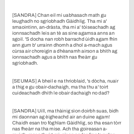
[SANDRA] Chan eil mi uabhasach math gu
leughadh no sgrìobhadh Gàidhlig. Tha mi a'
smaointinn, an-dràsta, tha mi a' tòiseachadh ag
ionnsachadh leis an tè as sine agamsa anns an
sgoil. 'S docha nan robh barrachd ùidh agam fhìn
ann gum b' urrainn dhomh a dhol a-mach agus
cùrsa air choreigin a dhèanamh airson a bhith ag
ionnsachadh agus a bhith nas fheàrr gu
sgrìobhadh.
[SEUMAS] A bheil e na thrioblaid, 's dòcha, nuair
a thig e gu obair-dachaigh, ma tha thu a' toirt
cuideachadh dhith le obair dachaigh no dad?
[SANDRA] Uill, ma thàinig sìon doirbh suas, bidh
mi daonnan ag èigheachd air an duine agam!
Chaidh esan tro fòghlam Gàidhlig, so tha esan tòrr
nas fheàrr na tha mise. Ach tha goireasan a-