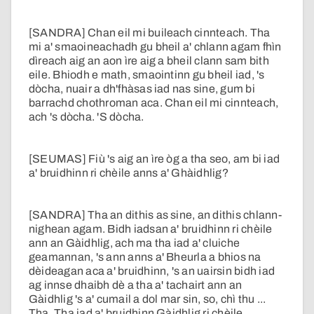
[SANDRA] Chan eil mi buileach cinnteach. Tha
mi a' smaoineachadh gu bheil a' chlann agam fhìn
dìreach aig an aon ìre aig a bheil clann sam bith
eile. Bhiodh e math, smaointinn gu bheil iad, 's
dòcha, nuair a dh'fhàsas iad nas sine, gum bi
barrachd chothroman aca. Chan eil mi cinnteach,
ach 's dòcha. 'S dòcha.
[SEUMAS] Fiù 's aig an ìre òg a tha seo, am bi iad
a' bruidhinn ri chèile anns a' Ghàidhlig?
[SANDRA] Tha an dithis as sine, an dithis chlann-
nighean agam. Bidh iadsan a' bruidhinn ri chèile
ann an Gàidhlig, ach ma tha iad a' cluiche
geamannan, 's ann anns a' Bheurla a bhios na
dèideagan aca a' bruidhinn, 's an uairsin bidh iad
ag innse dhaibh dè a tha a' tachairt ann an
Gàidhlig 's a' cumail a dol mar sin, so, chì thu ...
Tha. Tha iad a' bruidhinn Gàidhlig ri chèile.