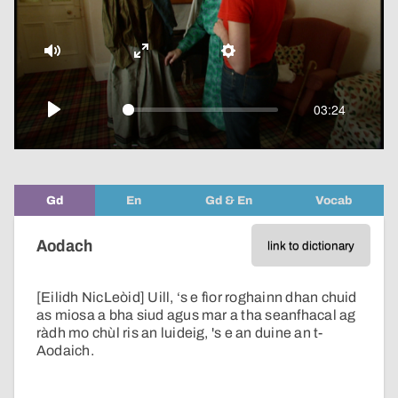
video
Mute
Enter
Settings
fullscreen
03:24
Play
Gd
En
Gd & En
Vocab
Aodach
link to dictionary
[Eilidh NicLeòid] Uill, ‘s e fìor roghainn dhan chuid
as miosa a bha siud agus mar a tha seanfhacal ag
ràdh mo chùl ris an luideig, 's e an duine an t-
Aodaich.