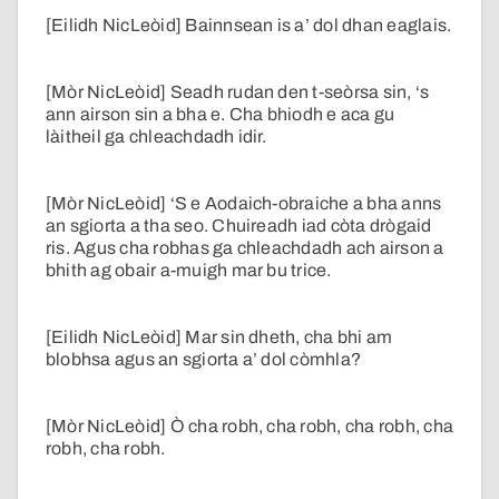
[Eilidh NicLeòid] Bainnsean is a’ dol dhan eaglais.
[Mòr NicLeòid] Seadh rudan den t-seòrsa sin, ‘s
ann airson sin a bha e. Cha bhiodh e aca gu
làitheil ga chleachdadh idir.
[Mòr NicLeòid] ‘S e Aodaich-obraiche a bha anns
an sgiorta a tha seo. Chuireadh iad còta drògaid
ris. Agus cha robhas ga chleachdadh ach airson a
bhith ag obair a-muigh mar bu trice.
[Eilidh NicLeòid] Mar sin dheth, cha bhi am
blobhsa agus an sgiorta a’ dol còmhla?
[Mòr NicLeòid] Ò cha robh, cha robh, cha robh, cha
robh, cha robh.