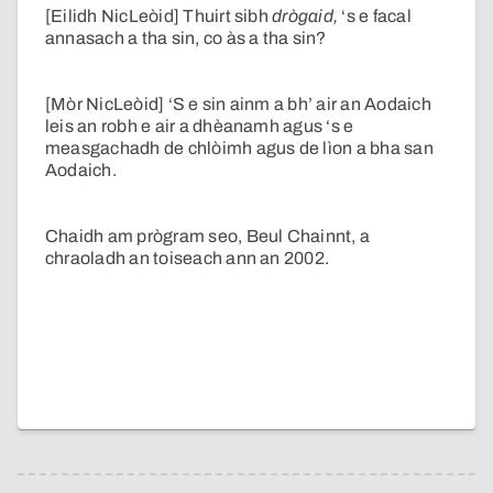
[Eilidh NicLeòid] Thuirt sibh
drògaid,
‘s e facal
annasach a tha sin, co às a tha sin?
[Mòr NicLeòid] ‘S e sin ainm a bh’ air an Aodaich
leis an robh e air a dhèanamh agus ‘s e
measgachadh de chlòimh agus de lìon a bha san
Aodaich.
Chaidh am prògram seo, Beul Chainnt, a
chraoladh an toiseach ann an 2002.