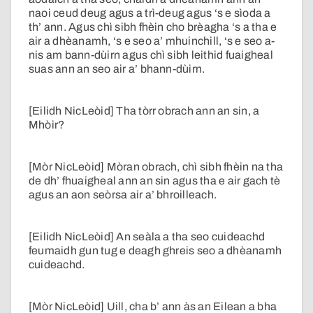
naoi ceud deug agus a trì-deug agus ‘s e sìoda a
th’ ann. Agus chì sibh fhèin cho brèagha ‘s a tha e
air a dhèanamh, ‘s e seo a’ mhuinchill, ‘s e seo a-
nis am bann-dùirn agus chì sibh leithid fuaigheal
suas ann an seo air a’ bhann-dùirn.
[Eilidh NicLeòid] Tha tòrr obrach ann an sin, a
Mhòir?
[Mòr NicLeòid] Mòran obrach, chì sibh fhèin na tha
de dh’ fhuaigheal ann an sin agus tha e air gach tè
agus an aon seòrsa air a’ bhroilleach.
[Eilidh NicLeòid] An seàla a tha seo cuideachd
feumaidh gun tug e deagh ghreis seo a dhèanamh
cuideachd.
[Mòr NicLeòid] Uill, cha b’ ann às an Eilean a bha