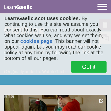
Learn
Gaelic
LearnGaelic.scot uses cookies.
By
continuing to use this site we assume you
Clothing
consent to this. You can read about exactly
what cookies we use, and why we set them,
on our
cookies page
. This banner will not
Video, Gaelic transcription, English translation
appear again, but you may read our cookie
and vocabulary from the programme 'Beul-
policy at any time by following the link at the
bottom of all our pages.
chainnt'
Got it
(Originally added to Watch Gaelic in 2017.)
toggle
pop-
over