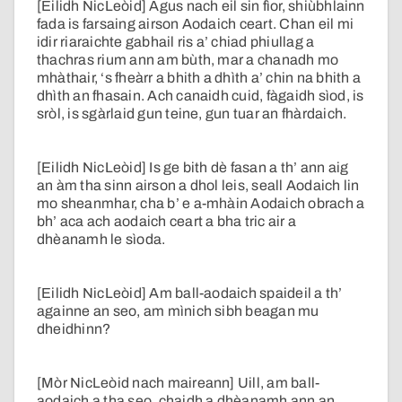
[Eilidh NicLeòid] Agus nach eil sin fìor, shiùbhlainn
fada is farsaing airson Aodaich ceart. Chan eil mi
idir riaraichte gabhail ris a’ chiad phiullag a
thachras rium ann am bùth, mar a chanadh mo
mhàthair, ‘s fheàrr a bhith a dhìth a’ chin na bhith a
dhìth an fhasain. Ach canaidh cuid, fàgaidh sìod, is
sròl, is sgàrlaid gun teine, gun tuar an fhàrdaich.
[Eilidh NicLeòid] Is ge bith dè fasan a th’ ann aig
an àm tha sinn airson a dhol leis, seall Aodaich lin
mo sheanmhar, cha b’ e a-mhàin Aodaich obrach a
bh’ aca ach aodaich ceart a bha tric air a
dhèanamh le sìoda.
[Eilidh NicLeòid] Am ball-aodaich spaideil a th’
againne an seo, am mìnich sibh beagan mu
dheidhinn?
[Mòr NicLeòid nach maireann] Uill, am ball-
aodaich a tha seo, chaidh a dhèanamh ann an