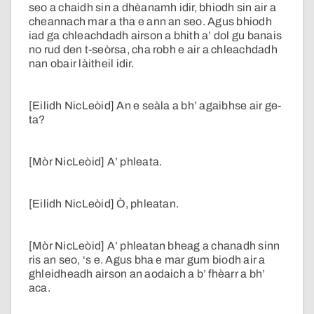
seo a chaidh sin a dhèanamh idir, bhiodh sin air a
cheannach mar a tha e ann an seo. Agus bhiodh
iad ga chleachdadh airson a bhith a’ dol gu banais
no rud den t-seòrsa, cha robh e air a chleachdadh
nan obair làitheil idir.
[Eilidh NicLeòid] An e seàla a bh’ agaibhse air ge-
ta?
[Mòr NicLeòid] A’ phleata.
[Eilidh NicLeòid] Ò, phleatan.
[Mòr NicLeòid] A’ phleatan bheag a chanadh sinn
ris an seo, ‘s e. Agus bha e mar gum biodh air a
ghleidheadh airson an aodaich a b’ fhèarr a bh’
aca.