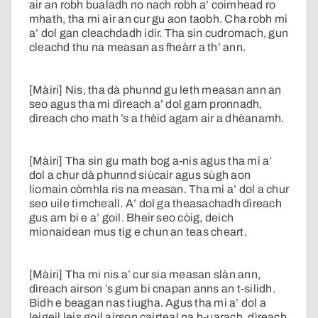
air an robh bualadh no nach robh a’ coimhead ro
mhath, tha mi air an cur gu aon taobh. Cha robh mi
a’ dol gan cleachdadh idir. Tha sin cudromach, gun
cleachd thu na measan as fheàrr a th’ ann.
[Màiri] Nis, tha dà phunnd gu leth measan ann an
seo agus tha mi dìreach a’ dol gam pronnadh,
dìreach cho math ’s a thèid agam air a dhèanamh.
[Màiri] Tha sin gu math bog a-nis agus tha mi a’
dol a chur dà phunnd siùcair agus sùgh aon
liomain còmhla ris na measan. Tha mi a’ dol a chur
seo uile timcheall. A’ dol ga theasachadh dìreach
gus am bi e a’ goil. Bheir seo còig, deich
mionaidean mus tig e chun an teas cheart.
[Màiri] Tha mi nis a’ cur sia measan slàn ann,
dìreach airson ’s gum bi cnapan anns an t-silidh.
Bidh e beagan nas tiugha. Agus tha mi a’ dol a
leigeil leis goil airson cairteal na h-uarach, dìreach