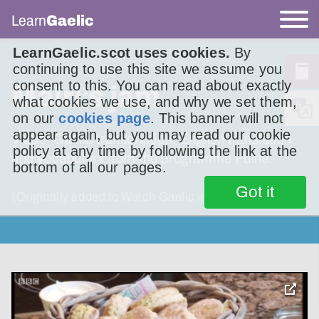
Learn
Gaelic
LearnGaelic.scot uses cookies.
By
continuing to use this site we assume you
consent to this. You can read about exactly
Mairi’s jam
what cookies we use, and why we set them,
on our
cookies page
. This banner will not
appear again, but you may read our cookie
Video, Gaelic transcription, English translation
policy at any time by following the link at the
and vocabulary from the programme Fuine.
bottom of all our pages.
Got it
(Originally added to Watch Gaelic in 2017.)
toggle
pop-
over