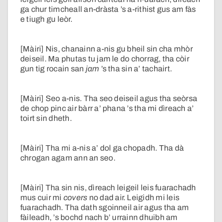
ga chur timcheall an-dràsta ’s a-rithist gus am fàs
e tiugh gu leòr.
[Màiri] Nis, chanainn a-nis gu bheil sin cha mhòr
deiseil. Ma phutas tu jam le do chorrag, tha còir
gun tig rocain san
jam
’s tha sin a’ tachairt.
[Màiri] Seo a-nis. Tha seo deiseil agus tha seòrsa
de chop pinc air bàrr a’ phana ’s tha mi dìreach a’
toirt sin dheth.
[Màiri] Tha mi a-nis a’ dol ga chopadh. Tha dà
chrogan agam ann an seo.
[Màiri] Tha sin nis, dìreach leigeil leis fuarachadh
mus cuir mi
covers
no dad air. Leigidh mi leis
fuarachadh. Tha dath sgoinneil air agus tha am
fàileadh, ’s bochd nach b’ urrainn dhuibh am