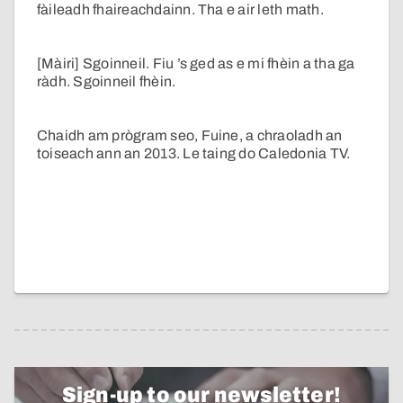
fàileadh fhaireachdainn. Tha e air leth math.
[Màiri] Sgoinneil. Fiu ’s ged as e mi fhèin a tha ga
ràdh. Sgoinneil fhèin.
Chaidh am prògram seo, Fuine, a chraoladh an
toiseach ann an 2013. Le taing do Caledonia TV.
Sign-up to our newsletter!