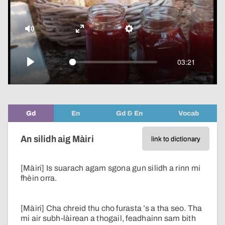
video
Mute
Enter
Settings
fullscreen
03:21
Play
Gd
En
Gd & En
Vocab
An silidh aig Màiri
link to dictionary
[Màiri] Is suarach agam sgona gun silidh a rinn mi
fhèin orra.
[Màiri] Cha chreid thu cho furasta ’s a tha seo. Tha
mi air subh-làirean a thogail, feadhainn sam bith