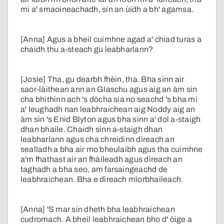
mi a' smaoineachadh, sin an ùidh a bh' agamsa.
[Anna] Agus a bheil cuimhne agad a' chiad turas a
chaidh thu a-steach gu leabharlann?
[Josie] Tha, gu dearbh fhèin, tha. Bha sinn air
saor-làithean ann an Glaschu agus aig an àm sin
cha bhithinn ach 's dòcha sia no seachd 's bha mi
a' leughadh nan leabhraichean aig Noddy aig an
àm sin 's Enid Blyton agus bha sinn a' dol a-staigh
dhan bhaile. Chaidh sinn a-staigh dhan
leabharlann agus cha chreidinn dìreach an
sealladh a bha air mo bheulaibh agus tha cuimhne
a'm fhathast air an fhàileadh agus dìreach an
taghadh a bha seo, am farsaingeachd de
leabhraichean. Bha e dìreach mìorbhaileach.
[Anna] 'S mar sin dheth bha leabhraichean
cudromach. A bheil leabhraichean bho d' òige a