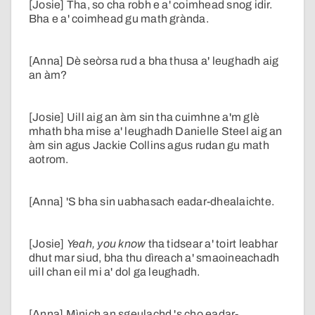
[Josie] Tha, so cha robh e a' coimhead snog idir.
Bha e a' coimhead gu math grànda.
[Anna] Dè seòrsa rud a bha thusa a' leughadh aig
an àm?
[Josie] Uill aig an àm sin tha cuimhne a'm glè
mhath bha mise a' leughadh Danielle Steel aig an
àm sin agus Jackie Collins agus rudan gu math
aotrom.
[Anna] 'S bha sin uabhasach eadar-dhealaichte.
[Josie]
Yeah, you know
tha tidsear a' toirt leabhar
dhut mar siud, bha thu dìreach a' smaoineachadh
uill chan eil mi a' dol ga leughadh.
[Anna] Mìnich an sgeulachd 's cho eadar-