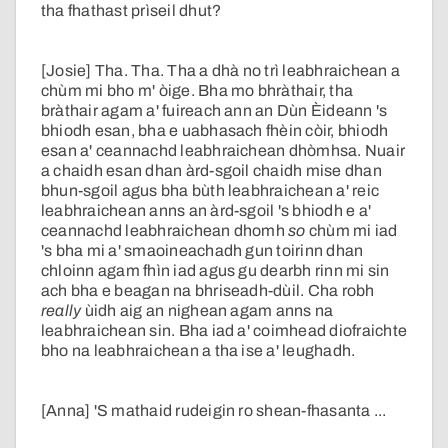
tha fhathast prìseil dhut?
[Josie] Tha. Tha. Tha a dhà no trì leabhraichean a
chùm mi bho m' òige. Bha mo bhràthair, tha
bràthair agam a' fuireach ann an Dùn Èideann 's
bhiodh esan, bha e uabhasach fhèin còir, bhiodh
esan a' ceannachd leabhraichean dhòmhsa. Nuair
a chaidh esan dhan àrd-sgoil chaidh mise dhan
bhun-sgoil agus bha bùth leabhraichean a' reic
leabhraichean anns an àrd-sgoil 's bhiodh e a'
ceannachd leabhraichean dhomh
so
chùm mi iad
's bha mi a' smaoineachadh gun toirinn dhan
chloinn agam fhìn iad agus gu dearbh rinn mi sin
ach bha e beagan na bhriseadh-dùil. Cha robh
really
ùidh aig an nighean agam anns na
leabhraichean sin. Bha iad a' coimhead diofraichte
bho na leabhraichean a tha ise a' leughadh.
[Anna] 'S mathaid rudeigin ro shean-fhasanta ...