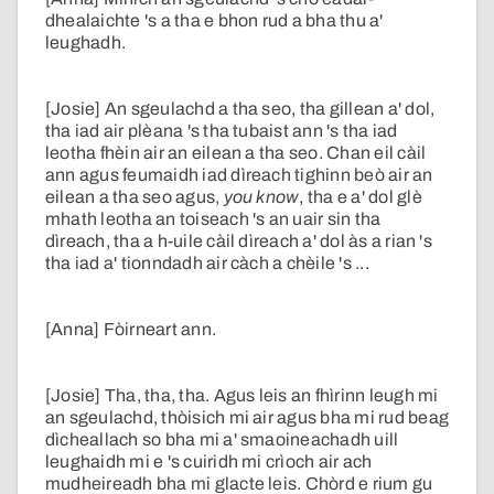
dhealaichte 's a tha e bhon rud a bha thu a'
leughadh.
[Josie] An sgeulachd a tha seo, tha gillean a' dol,
tha iad air plèana 's tha tubaist ann 's tha iad
leotha fhèin air an eilean a tha seo. Chan eil càil
ann agus feumaidh iad dìreach tighinn beò air an
eilean a tha seo agus,
you know
, tha e a' dol glè
mhath leotha an toiseach 's an uair sin tha
dìreach, tha a h-uile càil dìreach a' dol às a rian 's
tha iad a' tionndadh air càch a chèile 's ...
[Anna] Fòirneart ann.
[Josie] Tha, tha, tha. Agus leis an fhìrinn leugh mi
an sgeulachd, thòisich mi air agus bha mi rud beag
dìcheallach so bha mi a' smaoineachadh uill
leughaidh mi e 's cuiridh mi crìoch air ach
mudheireadh bha mi glacte leis. Chòrd e rium gu