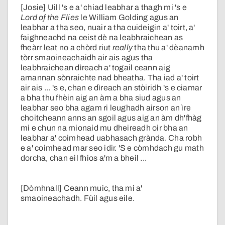
[Josie] Uill 's e a' chiad leabhar a thagh mi 's e
Lord of the Flies
le William Golding agus an
leabhar a tha seo, nuair a tha cuideigin a' toirt, a'
faighneachd na ceist dè na leabhraichean as
fheàrr leat no a chòrd riut
really
tha thu a' dèanamh
tòrr smaoineachaidh air ais agus tha
leabhraichean dìreach a' togail ceann aig
amannan sònraichte nad bheatha. Tha iad a' toirt
air ais ... 's e, chan e dìreach an stòiridh 's e ciamar
a bha thu fhèin aig an àm a bha siud agus an
leabhar seo bha agam ri leughadh airson an ìre
choitcheann anns an sgoil agus aig an àm dh'fhàg
mi e chun na mionaid mu dheireadh oir bha an
leabhar a' coimhead uabhasach grànda. Cha robh
e a' coimhead mar seo idir. 'S e còmhdach gu math
dorcha, chan eil fhios a'm a bheil ...
[Dòmhnall] Ceann muic, tha mi a'
smaoineachadh. Fùil agus eile.