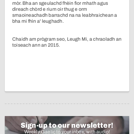
mòr. Bha an sgeulachd fhèin fìor mhath agus
dìreach chòrd e rium oir thug e orm
smaoineachadh barrachd na na leabhraichean a
bha mi fhìn a' leughadh.
Chaidh am prògram seo, Leugh Mi, a chraoladh an
toiseach ann an 2015.
Sign-up to our newsletter!
Weekly Gaelic to your inbox, with audio!