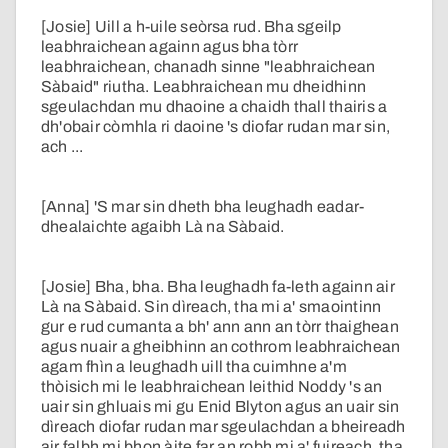
[Josie] Uill a h-uile seòrsa rud. Bha sgeilp
leabhraichean againn agus bha tòrr
leabhraichean, chanadh sinne "leabhraichean
Sàbaid" riutha. Leabhraichean mu dheidhinn
sgeulachdan mu dhaoine a chaidh thall thairis a
dh'obair còmhla ri daoine 's diofar rudan mar sin,
ach ...
[Anna] 'S mar sin dheth bha leughadh eadar-
dhealaichte agaibh Là na Sàbaid.
[Josie] Bha, bha. Bha leughadh fa-leth againn air
Là na Sàbaid. Sin dìreach, tha mi a' smaointinn
gur e rud cumanta a bh' ann ann an tòrr thaighean
agus nuair a gheibhinn an cothrom leabhraichean
agam fhìn a leughadh uill tha cuimhne a'm
thòisich mi le leabhraichean leithid Noddy 's an
uair sin ghluais mi gu Enid Blyton agus an uair sin
dìreach diofar rudan mar sgeulachdan a bheireadh
air falbh mi bhon àite far an robh mi a' fuireach, tha