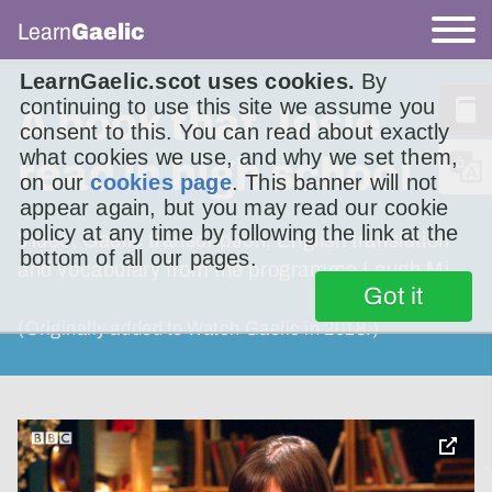
Learn
Gaelic
LearnGaelic.scot uses cookies.
By
continuing to use this site we assume you
A book that Josie
consent to this. You can read about exactly
what cookies we use, and why we set them,
read in high school
on our
cookies page
. This banner will not
appear again, but you may read our cookie
policy at any time by following the link at the
Video, Gaelic transcription, English translation
bottom of all our pages.
and vocabulary from the programme Leugh Mi
Got it
(Originally added to Watch Gaelic in 2018.)
toggle
pop-
over