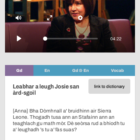
video
Mute
Enter
Settings
fullscreen
04:22
Play
Gd
En
Gd & En
Vocab
Leabhar a leugh Josie san
link to dictionary
àrd-sgoil
[Anna] Bha Dòmhnall a' bruidhinn air Sierra
Leone. Thogadh tusa ann an Stafainn ann an
teaghlach gu math mòr. Dè seòrsa rud a bhiodh tu
a' leughadh 's tu a' fàs suas?