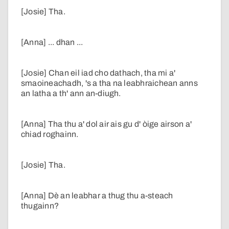
[Josie] Tha.
[Anna] ... dhan ...
[Josie] Chan eil iad cho dathach, tha mi a'
smaoineachadh, 's a tha na leabhraichean anns
an latha a th' ann an-diugh.
[Anna] Tha thu a' dol air ais gu d' òige airson a'
chiad roghainn.
[Josie] Tha.
[Anna] Dè an leabhar a thug thu a-steach
thugainn?