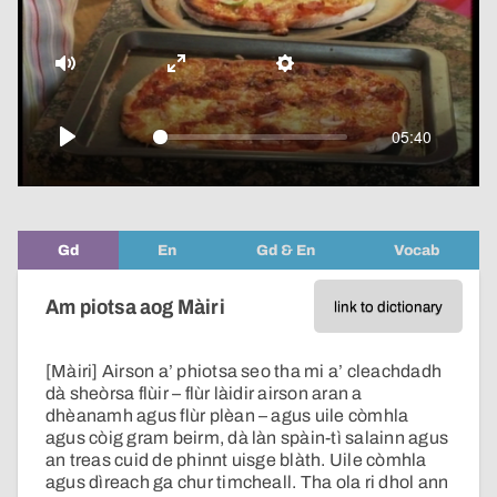
video
Mute
Enter
Settings
fullscreen
05:40
Play
Gd
En
Gd & En
Vocab
Am piotsa aog Màiri
link to dictionary
[Màiri] Airson a’ phiotsa seo tha mi a’ cleachdadh
dà sheòrsa flùir – flùr làidir airson aran a
dhèanamh agus flùr plèan – agus uile còmhla
agus còig gram beirm, dà làn spàin-tì salainn agus
an treas cuid de phinnt uisge blàth. Uile còmhla
agus dìreach ga chur timcheall. Tha ola ri dhol ann