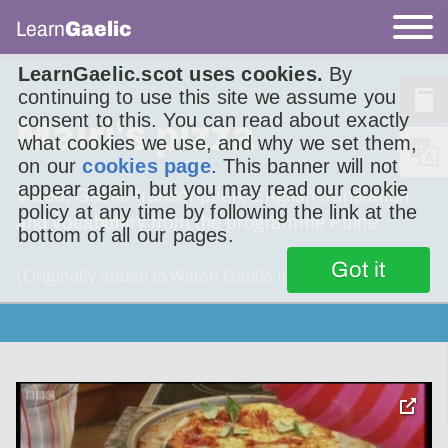
Learn
Gaelic
LearnGaelic.scot uses cookies.
By
continuing to use this site we assume you
consent to this. You can read about exactly
Màiri's pizza
what cookies we use, and why we set them,
on our
cookies page
. This banner will not
appear again, but you may read our cookie
Video, Gaelic transcription, English translation
policy at any time by following the link at the
and vocabulary from the programme Fuine.
bottom of all our pages.
Got it
(Originally added to Watch Gaelic in 2018.)
toggle
pop-
over