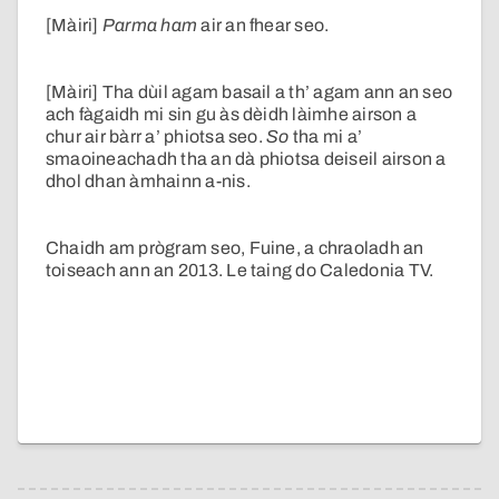
[Màiri]
Parma ham
air an fhear seo.
[Màiri] Tha dùil agam basail
a th’ agam ann an seo
ach fàgaidh mi sin gu às dèidh làimhe airson a
chur air bàrr a’ phiotsa seo.
So
tha mi a’
smaoineachadh tha an dà phiotsa deiseil airson a
dhol dhan àmhainn a-nis.
Chaidh am prògram seo, Fuine, a chraoladh an
toiseach ann an 2013. Le taing do Caledonia TV.