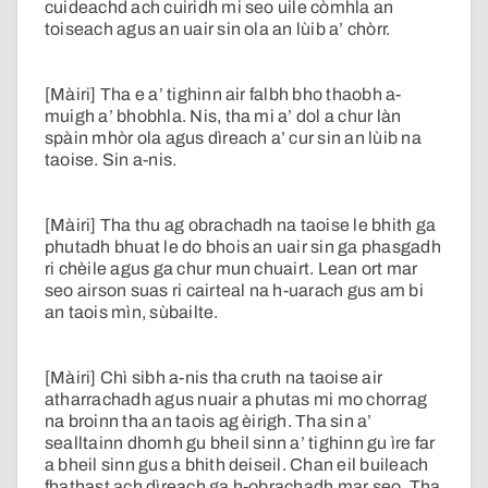
cuideachd ach cuiridh mi seo uile còmhla an
toiseach agus an uair sin ola an lùib a’ chòrr.
[Màiri] Tha e a’ tighinn air falbh bho thaobh a-
muigh a’ bhobhla. Nis, tha mi a’ dol a chur làn
spàin mhòr ola agus dìreach a’ cur sin an lùib na
taoise. Sin a-nis.
[Màiri] Tha thu ag obrachadh na taoise le bhith ga
phutadh bhuat le do bhois an uair sin ga phasgadh
ri chèile agus ga chur mun chuairt. Lean ort mar
seo airson suas ri cairteal na h-uarach gus am bi
an taois mìn, sùbailte.
[Màiri] Chì sibh a-nis tha cruth na taoise air
atharrachadh agus nuair a phutas mi mo chorrag
na broinn tha an taois ag èirigh. Tha sin a’
sealltainn dhomh gu bheil sinn a’ tighinn gu ìre far
a bheil sinn gus a bhith deiseil. Chan eil buileach
fhathast ach dìreach ga h-obrachadh mar seo. Tha