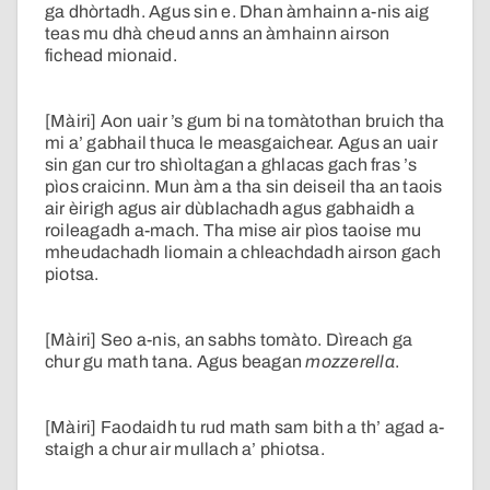
ga dhòrtadh. Agus sin e. Dhan àmhainn a-nis aig
teas mu dhà cheud anns an àmhainn airson
fichead mionaid.
[Màiri] Aon uair ’s gum bi na tomàtothan bruich tha
mi a’ gabhail thuca le measgaichear. Agus an uair
sin gan cur tro shìoltagan a ghlacas gach fras ’s
pìos craicinn. Mun àm a tha sin deiseil tha an taois
air èirigh agus air dùblachadh agus gabhaidh a
roileagadh a-mach. Tha mise air pìos taoise mu
mheudachadh liomain a chleachdadh airson gach
piotsa.
[Màiri] Seo a-nis, an sabhs tomàto. Dìreach ga
chur gu math tana. Agus beagan
mozzerella
.
[Màiri] Faodaidh tu rud math sam bith a th’ agad a-
staigh a chur air mullach a’ phiotsa.