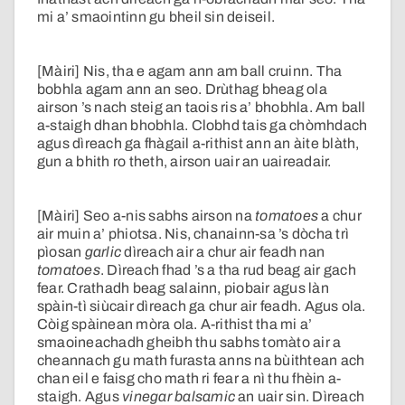
mi a’ smaointinn gu bheil sin deiseil.
[Màiri] Nis, tha e agam ann am ball cruinn. Tha
bobhla agam ann an seo. Drùthag bheag ola
airson ’s nach steig an taois ris a’ bhobhla. Am ball
a-staigh dhan bhobhla. Clobhd tais ga chòmhdach
agus dìreach ga fhàgail a-rithist ann an àite blàth,
gun a bhith ro theth, airson uair an uaireadair.
[Màiri] Seo a-nis sabhs airson na
tomatoes
a chur
air muin a’ phiotsa. Nis, chanainn-sa ’s dòcha trì
pìosan
garlic
dìreach air a chur air feadh nan
tomatoes
. Dìreach fhad ’s a tha rud beag air gach
fear. Crathadh beag salainn, piobair agus làn
spàin-tì siùcair dìreach ga chur air feadh. Agus ola.
Còig spàinean mòra ola. A-rithist tha mi a’
smaoineachadh gheibh thu sabhs tomàto air a
cheannach gu math furasta anns na bùithtean ach
chan eil e faisg cho math ri fear a nì thu fhèin a-
staigh. Agus
vinegar
balsamic
an uair sin. Dìreach