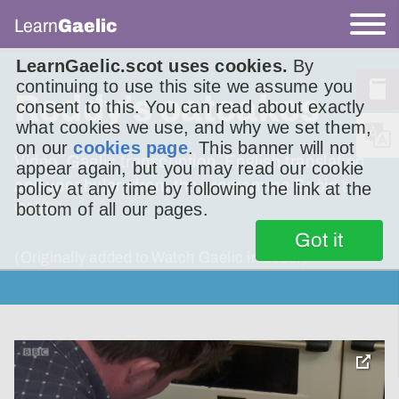
Learn
Gaelic
LearnGaelic.scot uses cookies.
By
continuing to use this site we assume you
Roddy's oatcakes
consent to this. You can read about exactly
what cookies we use, and why we set them,
on our
cookies page
. This banner will not
Video, Gaelic transcription, English translation
appear again, but you may read our cookie
and vocabulary from the programme Seòid a’
policy at any time by following the link at the
bottom of all our pages.
Chidsin
Got it
(Originally added to Watch Gaelic in 2019.)
toggle
pop-
over