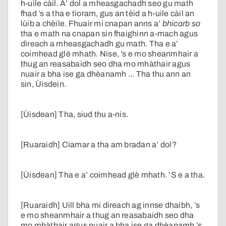
h-uile càil. A’ dol a mheasgachadh seo gu math
fhad ’s a tha e tioram, gus an tèid a h-uile càil an
lùib a chèile. Fhuair mi cnapan anns a’
bhicarb so
tha e math na cnapan sin fhaighinn a-mach agus
dìreach a mheasgachadh gu math. Tha e a’
coimhead glè mhath. Nise, ’s e mo sheanmhair a
thug an reasabaidh seo dha mo mhàthair agus
nuair a bha ise ga dhèanamh ... Tha thu ann an
sin, Ùisdein.
[Ùisdean] Tha, siud thu a-nis.
[Ruaraidh] Ciamar a tha am bradan a’ dol?
[Ùisdean] Tha e a’ coimhead glè mhath. ’S e a tha.
[Ruaraidh] Uill bha mi dìreach ag innse dhaibh, ’s
e mo sheanmhair a thug an reasabaidh seo dha
mo mhàthair agus nuair a bha ise ga dhèanamh ’s