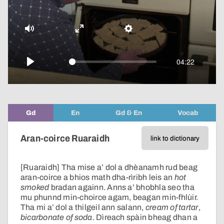
video
Mute
Enter
Settings
fullscreen
04:22
Play
Gd
En
Gd & En
Vocab
Aran-coirce Ruaraidh
link to dictionary
[Ruaraidh] Tha mise a’ dol a dhèanamh rud beag
aran-coirce a bhios math dha-rìribh leis an
hot
smoked
bradan againn. Anns a’ bhobhla seo tha
mu phunnd min-choirce agam, beagan min-fhlùir.
Tha mi a’ dol a thilgeil ann salann,
cream of tartar
,
bicarbonate of soda
. Dìreach spàin bheag dhan a