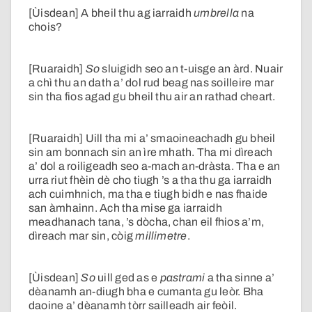
[Ùisdean] A bheil thu ag iarraidh
umbrella
na
chois?
[Ruaraidh]
So
sluigidh seo an t-uisge an àrd. Nuair
a chì thu an dath a’ dol rud beag nas soilleire mar
sin tha fios agad gu bheil thu air an rathad cheart.
[Ruaraidh] Uill tha mi a’ smaoineachadh gu bheil
sin am bonnach sin an ìre mhath. Tha mi dìreach
a’ dol a roiligeadh seo a-mach an-dràsta. Tha e an
urra riut fhèin dè cho tiugh ’s a tha thu ga iarraidh
ach cuimhnich, ma tha e tiugh bidh e nas fhaide
san àmhainn. Ach tha mise ga iarraidh
meadhanach tana, ’s dòcha, chan eil fhios a’m,
dìreach mar sin, còig
millimetre
.
[Ùisdean]
So
uill ged as e
pastrami
a tha sinne a’
dèanamh an-diugh bha e cumanta gu leòr. Bha
daoine a’ dèanamh tòrr sailleadh air feòil.