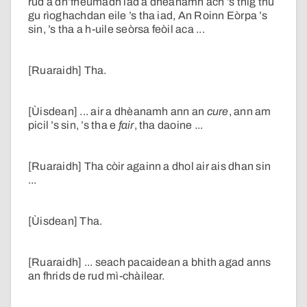
rud a dh’fheumadh iad a dhèanamh ach ’s thig thu
gu rìoghachdan eile ’s tha iad, An Roinn Eòrpa ’s
sin, ’s tha a h-uile seòrsa feòil aca ...
[Ruaraidh] Tha.
[Ùisdean] ... air a dhèanamh ann an
cure
, ann am
picil ’s sin, ’s tha e
fair
, tha daoine ...
[Ruaraidh] Tha còir againn a dhol air ais dhan sin
...
[Ùisdean] Tha.
[Ruaraidh] ... seach pacaidean a bhith agad anns
an fhrids de rud mì-chàilear.