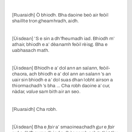
[Ruaraidh] Ò bhiodh. Bha daoine beò air feòil
shaillte tron gheamhradh, aidh.
[Ùisdean] ’S e sin a dh’fheumadh iad. Bhiodh m’
athair, bhiodh e a’ dèanamh feòil rèisg. Bha e
uabhasach math.
[Ùisdean] Bhiodh e a’ dol ann an salann, feòil-
chaora, ach bhiodh e a’ dol ann an salann ’s an
uair sin bhiodh e a’ dol suas dhan lobht airson a
thiormachadh ’s bha ... Cha robh daoine a’ cur,
nàdar,
value
sam bith air an seo.
[Ruaraidh] Cha robh.
[Ùisdean] Bha e
fair
a’ smaoineachadh gur e
fair