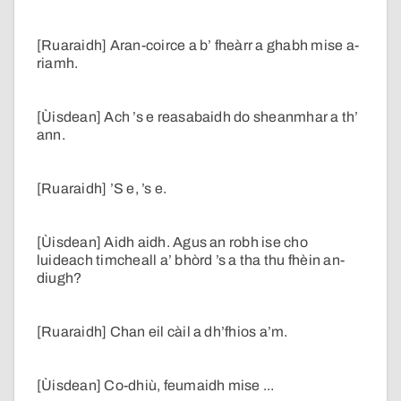
[Ruaraidh] Aran-coirce a b’ fheàrr a ghabh mise a-
riamh.
[Ùisdean] Ach ’s e reasabaidh do sheanmhar a th’
ann.
[Ruaraidh] ’S e, ’s e.
[Ùisdean] Aidh aidh. Agus an robh ise cho
luideach timcheall a’ bhòrd ’s a tha thu fhèin an-
diugh?
[Ruaraidh] Chan eil càil a dh’fhios a’m.
[Ùisdean] Co-dhiù, feumaidh mise ...