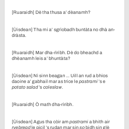
[Ruaraidh] Dè tha thusa a’ dèanamh?
[Ùisdean] Tha mi a’ sgrìobadh buntàta no dhà an-
dràsta.
[Ruaraidh] Mar dha-rìribh. Dè do bheachd a
dhèanamh leis a’ bhuntàta?
[Ùisdean] Nì sinn beagan ... Uill an rud a bhios
daoine a’ gabhail mar as trice le
pastrami
’s e
potato salad
’s
coleslaw
.
[Ruaraidh] Ò math dha-rìribh.
[Ùisdean] Agus tha còir am
pastrami
a bhith air
ryebread
le picil ’s rudan mar sin
so
bidh sin glè