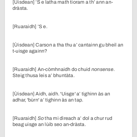
[Ùisdean] ’S e latha math tioram a th’ ann an-
dràsta.
[Ruaraidh] ’S e.
[Ùisdean] Carson a tha thu a’ cantainn gu bheil an
t-uisge againn?
[Ruaraidh] An-còmhnaidh do chuid
nonsense
.
Steig thusa leis a’ bhuntàta.
[Ùisdean] Aidh, aidh. 'Uisge' a’ tighinn às an
adhar, 'bùrn' a’ tighinn às an tap.
[Ruaraidh]
So
tha mi dìreach a’ dol a chur rud
beag uisge an lùib seo an-dràsta.