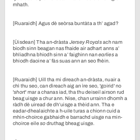
mhath.
[Ruaraidh] Agus dè seòrsa buntàta a th’ agad?
[Ùisdean] Tha an-dràsta
Jersey Royals
ach nam
biodh sinn beagan nas fhaide air adhart anns a’
bhliadhna bhiodh sinn a’ faighinn nan
earlies
a
bhiodh daoine a’ fàs suas ann an seo fhèin.
[Ruaraidh] Uill tha mi dìreach an-dràsta, nuair a
chì thu seo, can dìreach aig an ìre seo, 'goirid' no
'
short
' mar a chanas iad, tha thu deiseil airson rud
beag uisge a chur ann. Nise, chan urrainn dhomh a
ràdh dè uiread de dh’uisge a thèid ann. Tha e
eadar-dhealaichte a h-uile turas a chionn cuid a
mhin-choirce gabhaidh e barrachd uisge na min-
choirce eile
so
druthag bheag uisge.