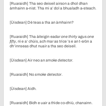
[Ruaraidh] Tha seo deiseil airson a dhol dhan
àmhainn a-nist. Tha mi a’ dol a bhualadh a-steach.
[Ùisdean] Dè teas a tha an àmhainn?
[Ruaraidh] Tha àiteigin eadar
one thirty
agus
one
fifty
, nì e a’ chùis, ach mar as trice ’s e an t-sròn a
dh’innseas dhut nuair a tha seo deiseil.
[Ùisdean] Air neo an
smoke detector
.
[Ruaraidh] No
smoke detector
.
[Ùisdean] Aidh.
[Ruaraidh] Bidh e uair a thìde co-dhiù, chanainn.