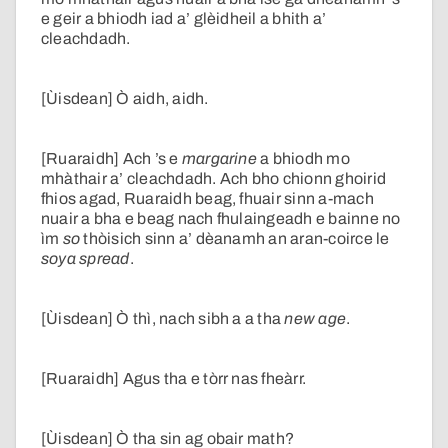
e geir a bhiodh iad a’ glèidheil a bhith a’
cleachdadh.
[Ùisdean] Ò aidh, aidh.
[Ruaraidh] Ach ’s e
margarine
a bhiodh mo
mhàthair a’ cleachdadh. Ach bho chionn ghoirid
fhios agad, Ruaraidh beag, fhuair sinn a-mach
nuair a bha e beag nach fhulaingeadh e bainne no
ìm
so
thòisich sinn a’ dèanamh an aran-coirce le
soya spread
.
[Ùisdean] Ò thì, nach sibh a a tha
new age
.
[Ruaraidh] Agus tha e tòrr nas fheàrr.
[Ùisdean] Ò tha sin ag obair math?