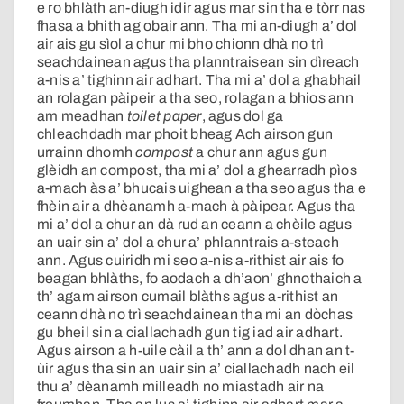
e ro bhlàth an-diugh idir agus mar sin tha e tòrr nas
fhasa a bhith ag obair ann. Tha mi an-diugh a’ dol
air ais gu sìol a chur mi bho chionn dhà no trì
seachdainean agus tha planntraisean sin dìreach
a-nis a’ tighinn air adhart. Tha mi a’ dol a ghabhail
an rolagan pàipeir a tha seo, rolagan a bhios ann
am meadhan
toilet paper
, agus dol ga
chleachdadh mar phoit bheag Ach airson gun
urrainn dhomh
compost
a chur ann agus gun
glèidh an compost, tha mi a’ dol a ghearradh pìos
a-mach às a’ bhucais uighean a tha seo agus tha e
fhèin air a dhèanamh a-mach à pàipear. Agus tha
mi a’ dol a chur an dà rud an ceann a chèile agus
an uair sin a’ dol a chur a’ phlanntrais a-steach
ann. Agus cuiridh mi seo a-nis a-rithist air ais fo
beagan bhlàths, fo aodach a dh’aon’ ghnothaich a
th’ agam airson cumail blàths agus a-rithist an
ceann dhà no trì seachdainean tha mi an dòchas
gu bheil sin a ciallachadh gun tig iad air adhart.
Agus airson a h-uile càil a th’ ann a dol dhan an t-
ùir agus tha sin an uair sin a’ ciallachadh nach eil
thu a’ dèanamh milleadh no miastadh air na