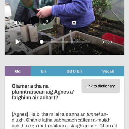
pop-
over
video
Mute
Enter
Settings
fullscreen
01:30
Play
Gd
En
Gd & En
Vocab
Ciamar a tha na
link to dictionary
planntraisean aig Agnes a’
faighinn air adhart?
[Agnes] Halò, tha mi air ais anns an
tunnel
an-
diugh. Chan e latha uabhasach càilear a-muigh
ach tha e gu math càilear a-staigh an seo. Chan eil