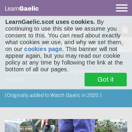
Learn
Gaelic
LearnGaelic.scot uses cookies.
By
continuing to use this site we assume you
How are Agnes’s
consent to this. You can read about exactly
what cookies we use, and why we set them,
plants getting on?
on our
cookies page
. This banner will not
appear again, but you may read our cookie
policy at any time by following the link at the
Video, Gaelic transcription, English translation
bottom of all our pages.
and vocabulary from the programme A-Staigh
Got it
(Inside).
(Originally added to Watch Gaelic in 2020.)
toggle