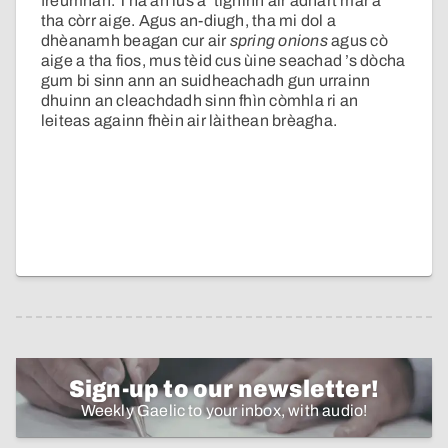
freumhan. Tha an lus a’ tighinn air adhart mar a
tha còrr aige. Agus an-diugh, tha mi dol a
dhèanamh beagan cur air
spring onions
agus cò
aige a tha fios, mus tèid cus ùine seachad ’s dòcha
gum bi sinn ann an suidheachadh gun urrainn
dhuinn an cleachdadh sinn fhìn còmhla ri an
leiteas againn fhèin air làithean brèagha.
Sign-up to our newsletter!
Weekly Gaelic to your inbox, with audio!