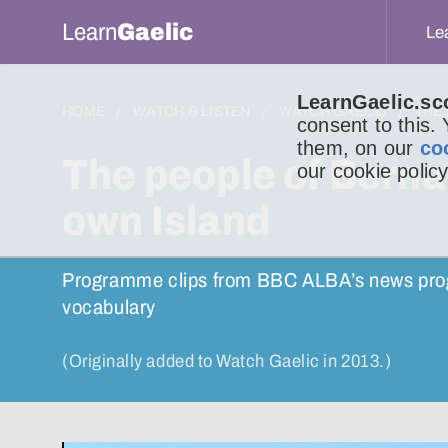
Learn
Gaelic
Le
LearnGaelic.sc
HOME
WATCH & LISTEN
WATCH GAELIC
THE
consent to this.
them, on our
co
The people of Berna
our cookie policy
own Island
Programme clips from BBC ALBA’s news progra
vocabulary
(Originally added to Watch Gaelic in 2013.)