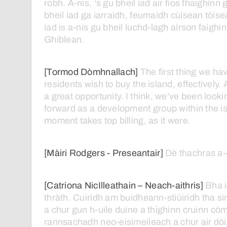
robh.
A-nis,
‘s
gu
bheil
iad
air
fios
fhaighinn
bheil
iad
ga
iarraidh,
feumaidh
cùisean
tòis
iad
is
a-nis
gu
bheil
luchd-lagh
airson
faighi
Ghiblean.
[Tormod Dòmhnallach]
The
first
thing
we
ha
residents
wish
to
buy
the
island,
effectively.
a
great
opportunity.
I
think,
we’ve
been
looki
forward
as
a
development
group
within
the
i
moment
takes
top
billing,
as
it
were.
[Màiri Rodgers - Preseantair]
Dè
thachras
a-
[Catriona NicIlleathain – Neach-aithris]
Bha
thràth.
Cuiridh
am
buidheann-stiùiridh
tha
si
a
chur
gun
h-uile
duine
a
thighinn
cruinn
còm
rannsachadh
neo-eisimeileach
a
chur
air
dò