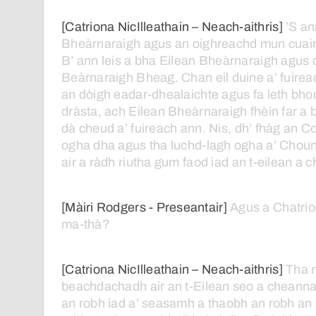
[Catriona NicIlleathain – Neach-aithris]
’S
an
Bheàrnaraigh
agus
an
oighreachd
mun
cuair
B’
ann
leis
a
bha
Eilean
Bheàrnaraigh
agus
Beàrnaraigh
Bheag.
Chan
eil
duine
a’
fuirea
an
dòigh
eadar-dhealaichte
agus
fa
leth
bho
dràsta,
ach
Eilean
Bheàrnaraigh
fhèin
far
a
b
dà
cheud
a’
fuireach
ann.
Nis,
dh’
fhàg
an
Co
ogha
dha
agus
tha
luchd-lagh
ogha
a’
Choun
air
a
ràdh
riutha
gum
faod
iad
an
t-eilean
a
c
[Màiri Rodgers - Preseantair]
Agus
a
Chatrio
ma-thà?
[Catriona NicIlleathain – Neach-aithris]
Tha
beachdachadh
air
an
t-Eilean
seo
a
cheann
an
robh
iad
a’
seasamh
a
thaobh
an
robh
an