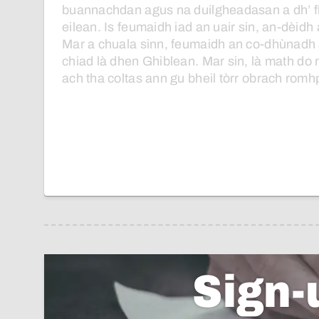
buannachdan
agus
na
duilgheadasan
a
dh’ 
eilean.
Is
feumaidh
iad
an
uair
sin,
an-dèidh
Mar
a
chuala
sinn,
feumaidh
an
co-dhùnadh
chiad
là
dhen
Ghiblean.
Mar
sin,
là
math
do
ach
tha
coltas
ann
gu
bheil
tòrr
obrach
romh
Sign-