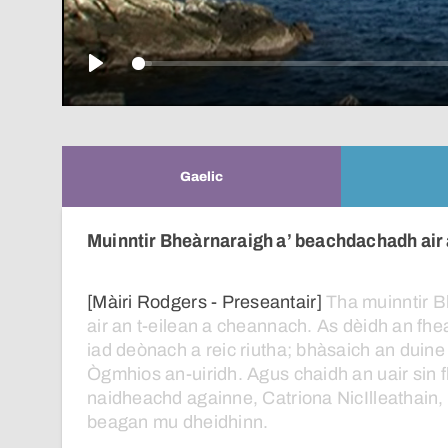
Play
Gaelic
Muinntir Bheàrnaraigh a’ beachdachadh air 
[Màiri Rodgers - Preseantair]
Tha
muinntir
B
air
an
t-eilean
a
cheannach.
As
dèidh
an
fhe
iad
deònach
a
reic
riutha;
bhàsaich
an
duine
Ògmhios
an-uiridh.
Agus
chaidh
an
uair
sin
naidheachd
againne,
Catriona
NicIlleathain,
beagan
mu
dheidhinn.