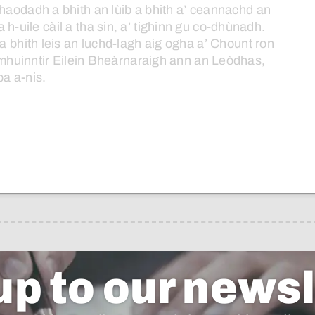
fhaodadh
a
bhith
an
lùib
a
bhith
a’
ceannachd
an
a
h-uile
càil
a
tha
sin,
a’
tighinn
gu
co-dhùnadh.
a
bhith
leis
an
luchd-lagh
aig
ogha
a’
Chount
ron
mhuinntir
Eilein
Bheàrnaraigh
ann
an
Leòdhas,
pa
a-nis.
up to our newsl