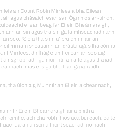
n
leis
an
Count
Robin
Mirrlees
a
bha
Eilean
t
air
agus
bhàsaich
esan
san
Ògmhios
an-uiridh.
cuideachd
eilean
beag
far
Eilein
Bheàrnaraigh,
ch
ann
an
sin
agus
tha
sin
ga
làimhseachadh
ann
n
an
seo.
‘S
e
a
tha
sinn
a’
bruidhinn
air
an-
heil
mi
nam
sheasamh
an-dràsta
agus
tha
còrr
is
unt
Mirrlees,
dh’fhàg
e
an
t-eilean
an
seo
aig
t
air
sgrìobhadh
gu
muinntir
an
àite
agus
tha
iad
heannach,
mas
e
‘s
gu
bheil
iad
ga
iarraidh.
na,
tha
ùidh
aig
Muinntir
an
Eilein
a
cheannach,
muinntir
Eilein
Bheàrnaraigh
air
a
bhith
a’
ach
roimhe,
ach
cha
robh
fhios
aca
buileach,
càite
t-uachdaran
airson
a
thoirt
seachad,
no
nach