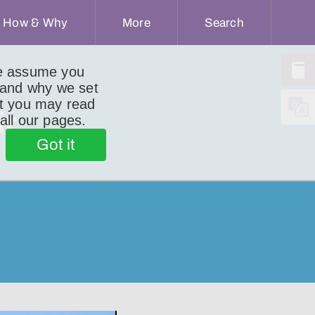
How & Why
More
Search
we assume you
 and why we set
ut you may read
ir
 all our pages.
Got it