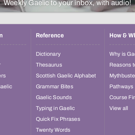
Weekly Gaelic to your inbox, with audio!
n
Reference
How & W
Dictionary
Why is Gae
r
Thesaurus
Reasons t
ers
Scottish Gaelic Alphabet
Mythbuste
aelic
Grammar Bites
Pathways
Gaelic Sounds
Course Fi
Typing in Gaelic
View all
Quick Fix Phrases
Twenty Words