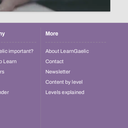
hy
More
lic important?
About LearnGaelic
o Learn
Contact
rs
Newsletter
Content by level
nder
Levels explained