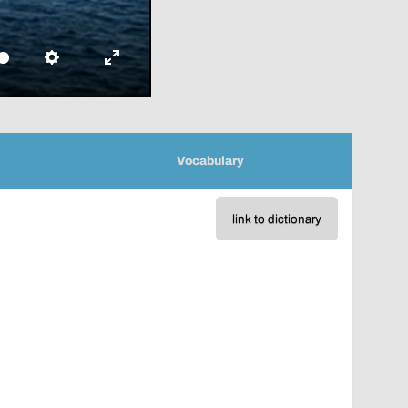
Settings
Enter
fullscreen
Vocabulary
link to dictionary