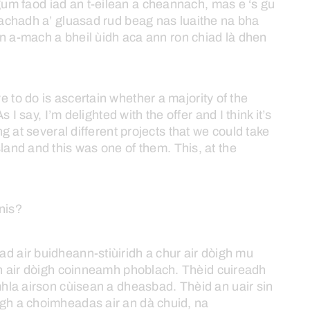
gum
faod
iad
an
t-eilean
a
cheannach,
mas
e
‘s
gu
eachadh
a’
gluasad
rud
beag
nas
luaithe
na
bha
nn
a-mach
a
bheil
ùidh
aca
ann
ron
chiad
là
dhen
ve
to
do
is
ascertain
whether
a
majority
of
the
As
I
say,
I’m
delighted
with
the
offer
and
I
think
it’s
ng
at
several
different
projects
that
we
could
take
sland
and
this
was
one
of
them.
This,
at
the
nis?
iad
air
buidheann-stiùiridh
a
chur
air
dòigh
mu
n
air
dòigh
coinneamh
phoblach.
Thèid
cuireadh
hla
airson
cùisean
a
dheasbad.
Thèid
an
uair
sin
igh
a
choimheadas
air
an
dà
chuid,
na