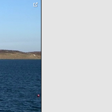
toggle
pop-
over
video