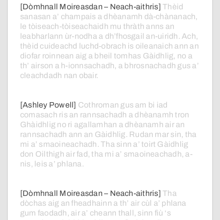
[Dòmhnall Moireasdan – Neach-aithris]
Thèid
sanasan
a’
champais
a
dhèanamh
dà-chànanach,
le
tòiseach-tòiseachaidh
mu
thràth
anns
an
leabharlann
ùr-nodha
a
dh’fhosgail
an-uiridh.
Ach,
thèid
cuideachd
luchd-obrach
is
oileanaich
ann
an
diofar
roinnean
aig
a
bheil
tomhas
Gàidhlig,
no
a
th’
airson
a
h-ionnsachadh,
a
bhrosnachadh
gus
a’
cleachdadh
nan
obair.
[Ashley Powell]
Cothroman
gus
am
bi
iad
comasach
ris
an
rannsachadh
a
dhèanamh
tron
Ghàidhlig
no
ri
agallamhan
a
dhèanamh
air
an
rannsachadh
ann
an
Gàidhlig.
Rudan
mar
sin,
tha
mi
a’
smaoineachadh.
Tha
sinn
a’
toirt
Gàidhlig
don
Oilthigh
air
fad,
tha
mi
a’
smaoineachadh,
a-
nis,
leis
a’
phlana.
[Dòmhnall Moireasdan – Neach-aithris]
Tha
dòchas
aig
an
fheadhainn
a
th’
air
cùl
a’
phlana
gum
faodadh,
air
a’
cheann
thall,
sinn
fiù
‘s