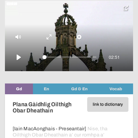
toggle
pop-
over
video
Mute
Enter
Settings
fullscreen
02:51
Play
Gd
En
Gd & En
Vocab
Plana Gàidhlig Oilthigh
link to dictionary
Obar Dheathain
[Iain MacAonghais - Preseantair]
Nise,
tha
Oilthigh
Obar
Dheathain
a’ cur
romhpa
a’