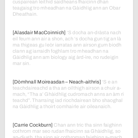
cuspairean
leithid
saidheans
fhaicinn
dhan
teagaisg
tro
mheadhan
na
Gàidhlig
ann
an
Obar
Dheathain.
[Alasdair MacCoinnich]
‘S
docha
an-dràsta
nach
eil
feum
ann
air
a
shon,
ach
‘s
docha
gun
tig
an
là
ma
thigeas
gu
leòr
iarratas
ann
airson
gum
biodh
clann
ag
iarraidh
foghlam
tro
mheadhan
na
Gàidhlig
ann
am
biology
aig
àrd-ìre,
no
rudeigin
mar
sin.
[Dòmhnall Moireasdan – Neach-aithris]
‘S
e
an
teachdaireachd
a
tha
an
oilthigh
airson
a
chuir
a-
mach,
“Tha
a’
Ghàidhlig
cudromach
anns
an
àm
ri
teachd”.
Tharraing
iad
riochdairean
bho
shaoghal
na
Gàidhlig
a
thoirt
comhairle
air
oileanaich.
[Carrie Cockburn]
Chan
ann
tric
tha
sinn
faighinn
cothrom
mar
seo
rudan
fhaicinn
sa
Ghàidhlig,
so
an-diugh,
tha
sinn
air
cothroman
faighinn
a-mach