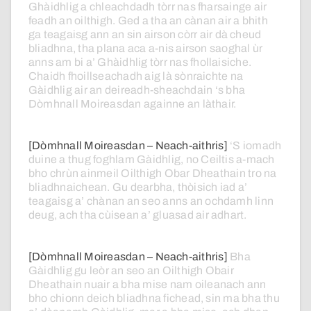
Ghàidhlig
a
chleachdadh
tòrr
nas
fharsainge
air
feadh
an
oilthigh.
Ged
a
tha
an
cànan
air
a
bhith
ga
teagaisg
ann
an
sin
airson
còrr
air
dà
cheud
bliadhna,
tha
plana
aca
a-nis
airson
saoghal
ùr
anns
am
bi
a’
Ghàidhlig
tòrr
nas
fhollaisiche.
Chaidh
fhoillseachadh
aig
là
sònraichte
na
Gàidhlig
air
an
deireadh-sheachdain
‘s bha
Dòmhnall
Moireasdan
againne
an
làthair.
[Dòmhnall Moireasdan – Neach-aithris]
‘S iomadh
duine
a
thug
foghlam
Gàidhlig,
no
Ceiltis
a-mach
bho
chrùn
ainmeil
Oilthigh
Obar Dheathain
tro
na
bliadhnaichean.
Gu
dearbha,
thòisich
iad
a’
teagaisg
a’
chànan
an
seo
anns
an
ochdamh
linn
deug,
ach
tha
cùisean
a’
gluasad
air
adhart.
[Dòmhnall Moireasdan – Neach-aithris]
Bha
Gàidhlig
gu
leòr
an
seo
an
Oilthigh
Obair
Dheathain
nuair
a
bha
mise
nam
oileanach
ann
bho
chionn
deich
bliadhna
fichead,
sin
ma
bha
thu