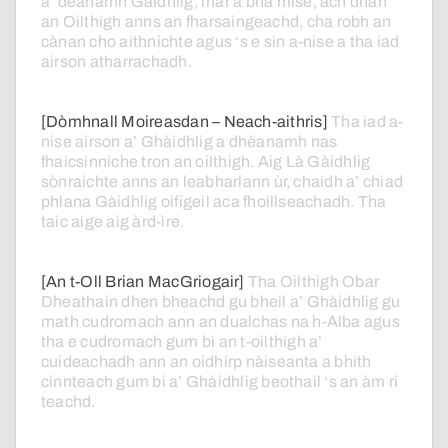
a’
dèanamh
Gàidhlig,
mar
a
bha
mise,
ach
dhan
an
Oilthigh
anns
an
fharsaingeachd,
cha
robh
an
cànan
cho
aithnichte
agus
‘s
e
sin
a-nise
a
tha
iad
airson
atharrachadh.
[Dòmhnall Moireasdan – Neach-aithris]
Tha
iad
a-
nise
airson
a’
Ghàidhlig
a
dhèanamh
nas
fhaicsinniche
tron
an
oilthigh.
Aig
Là
Gàidhlig
sònraichte
anns
an
leabharlann
ùr,
chaidh
a’
chiad
phlana
Gàidhlig
oifigeil
aca
fhoillseachadh.
Tha
taic
aige
aig
àrd-ìre.
[An t-Oll Brian MacGriogair]
Tha
Oilthigh
Obar
Dheathain
dhen
bheachd
gu
bheil
a’
Ghàidhlig
gu
math
cudromach
ann
an
dualchas
na
h-Alba
agus
tha
e
cudromach
gum
bi
an
t-oilthigh
a’
cuideachadh
ann
an
oidhirp
nàiseanta
a
bhith
cinnteach
gum
bi
a’
Ghàidhlig
beothail
‘s
an
àm
ri
teachd.