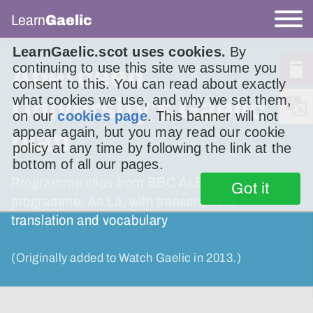
Learn
Gaelic
LearnGaelic.scot uses cookies.
By
continuing to use this site we assume you
Aberdeen
consent to this. You can read about exactly
what cookies we use, and why we set them,
University's Gaelic
on our
cookies page
. This banner will not
appear again, but you may read our cookie
plan
policy at any time by following the link at the
bottom of all our pages.
Programme clips from BBC ALBA’s news
Got it
programme, An Là, with transcription,
translation and vocabulary
(Originally added to Watch Gaelic in 2013.)