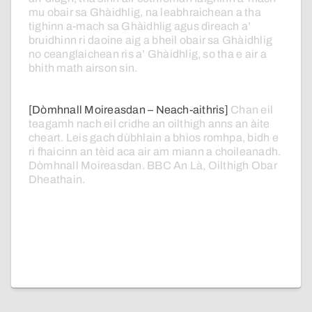
mu
obair
sa
Ghàidhlig,
na
leabhraichean
a
tha
tighinn
a-mach
sa
Ghàidhlig
agus
dìreach
a’
bruidhinn
ri
daoine
aig
a
bheil
obair
sa
Ghàidhlig
no
ceanglaichean
ris
a’
Ghàidhlig,
so
tha
e
air
a
bhith
math
airson
sin.
[Dòmhnall Moireasdan – Neach-aithris]
Chan
eil
teagamh
nach
eil
cridhe
an
oilthigh
anns
an
àite
cheart.
Leis
gach
dùbhlain
a
bhios
romhpa,
bidh
e
ri
fhaicinn
an
tèid
aca
air
am
miann
a
choileanadh.
Dòmhnall
Moireasdan.
BBC
An
Là,
Oilthigh
Obar
Dheathain.