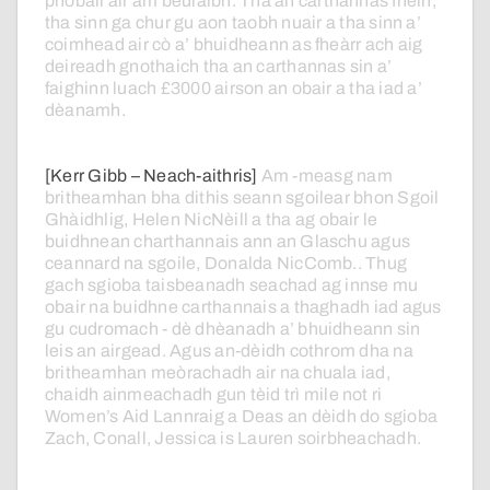
phoball
air
am
beulaibh.
Tha
an
carthannas
fhèin,
tha
sinn
ga
chur
gu
aon
taobh
nuair
a
tha
sinn
a’
coimhead
air
cò
a’
bhuidheann
as
fheàrr
ach
aig
deireadh
gnothaich
tha
an
carthannas
sin
a’
faighinn
luach
£3000
airson
an
obair
a
tha
iad
a’
dèanamh.
[Kerr Gibb – Neach-aithris]
Am
-measg
nam
britheamhan
bha
dithis
seann
sgoilear
bhon
Sgoil
Ghàidhlig,
Helen
NicNèill
a
tha
ag
obair
le
buidhnean
charthannais
ann
an
Glaschu
agus
ceannard
na
sgoile,
Donalda
NicComb..
Thug
gach
sgioba
taisbeanadh
seachad
ag
innse
mu
obair
na
buidhne
carthannais
a
thaghadh
iad
agus
gu
cudromach
-
dè
dhèanadh
a’
bhuidheann
sin
leis
an
airgead.
Agus
an-dèidh
cothrom
dha
na
britheamhan
meòrachadh
air
na
chuala
iad,
chaidh
ainmeachadh
gun
tèid
trì
mile
not
ri
Women’s
Aid
Lannraig
a
Deas
an
dèidh
do
sgioba
Zach,
Conall,
Jessica
is
Lauren
soirbheachadh.