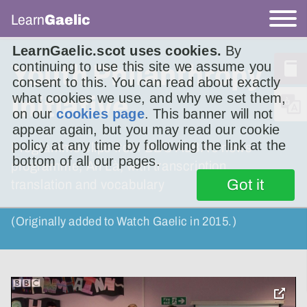
Learn
Gaelic
LearnGaelic.scot uses cookies.
By
continuing to use this site we assume you
Youth Philanthropy
consent to this. You can read about exactly
what cookies we use, and why we set them,
Initiative
on our
cookies page
. This banner will not
appear again, but you may read our cookie
policy at any time by following the link at the
Programme clips from BBC ALBA’s news
bottom of all our pages.
programme, An Là, with transcription,
Got it
translation and vocabulary
(Originally added to Watch Gaelic in 2015.)
toggle