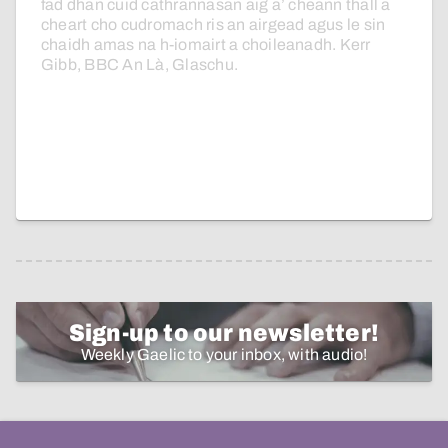
fad
dhan
cuid
cathrannasan
aig
a’
cheann
thall
a
cheart
cho
cudromach
ris
an
airgead
agus
le
sin
chaidh
amas
na
h-iomairt
a
choileanadh.
Kerr
Gibb,
BBC
An
Là,
Glaschu.
Sign-up to our newsletter!
Weekly Gaelic to your inbox, with audio!