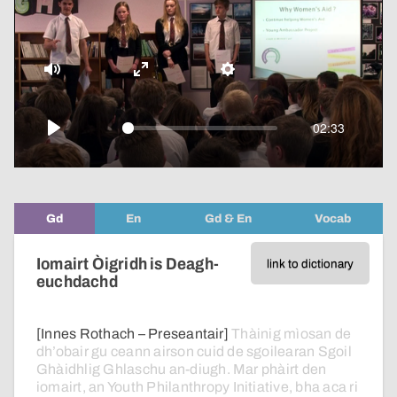
pop-
over
video
Mute
Enter
Settings
fullscreen
02:33
Play
Gd
En
Gd & En
Vocab
Iomairt Òigridh is Deagh-
link to dictionary
euchdachd
[Innes Rothach – Preseantair]
Thàinig
mìosan
de
dh’obair
gu
ceann
airson
cuid
de
sgoilearan
Sgoil
Ghàidhlig
Ghlaschu
an-diugh.
Mar
phàirt
den
iomairt,
an
Youth
Philanthropy
Initiative,
bha
aca
ri