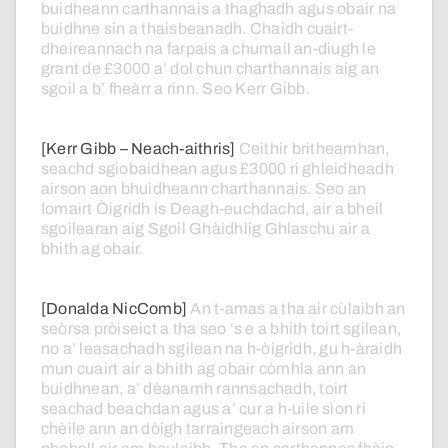
buidheann
carthannais
a
thaghadh
agus
obair
na
buidhne
sin
a
thaisbeanadh.
Chaidh
cuairt-
dheireannach
na
farpais
a
chumail
an-diugh
le
grant
de
£3000
a’
dol
chun
charthannais
aig
an
sgoil
a
b’
fheàrr
a
rinn.
Seo
Kerr
Gibb.
[Kerr Gibb – Neach-aithris]
Ceithir
britheamhan,
seachd
sgiobaidhean
agus
£3000
ri
ghleidheadh
airson
aon
bhuidheann
charthannais.
Seo
an
Iomairt
Òigridh
is
Deagh-euchdachd,
air
a
bheil
sgoilearan
aig
Sgoil
Ghàidhlig
Ghlaschu
air
a
bhith
ag
obair.
[Donalda NicComb]
An
t-amas
a
tha
air
cùlaibh
an
seòrsa
pròiseict
a
tha
seo
‘s
e
a
bhith
toirt
sgilean,
no
a’
leasachadh
sgilean
na
h-òigridh,
gu
h-àraidh
mun
cuairt
air
a
bhith
ag
obair
còmhla
ann
an
buidhnean,
a’
dèanamh
rannsachadh,
toirt
seachad
beachdan
agus
a’
cur
a
h-uile
sìon
ri
chèile
ann
an
dòigh
tarraingeach
airson
am