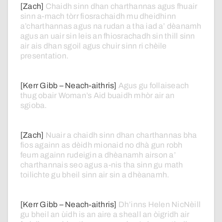
[Zach]
Chaidh
sinn
dhan
charthannas
agus
fhuair
sinn
a-mach
tòrr
fiosrachaidh
mu
dheidhinn
a’charthannas
agus
na
rudan
a
tha
iad
a’
dèanamh
agus
an
uair
sin
leis
an
fhiosrachadh
sin
thill
sinn
air
ais
dhan
sgoil
agus
chuir
sinn
ri
chèile
presentation.
[Kerr Gibb – Neach-aithris]
Agus
gu
follaiseach
thug
obair
Woman’s
Aid
buaidh
mhòr
air
an
sgioba.
[Zach]
Nuair
a
chaidh
sinn
dhan
charthannas
bha
fios
againn
as
dèidh
mionaid
no
dhà
gun
robh
feum
againn
rudeigin
a
dhèanamh
airson
a’
charthannais
seo
agus
a-nis
tha
sinn
gu
math
toilichte
gu
bheil
sinn
air
sin
a
dhèanamh.
[Kerr Gibb – Neach-aithris]
Dh’inns
Helen
NicNèill
gu
bheil
an
ùidh
is
an
aire
a
sheall
an
òigridh
air