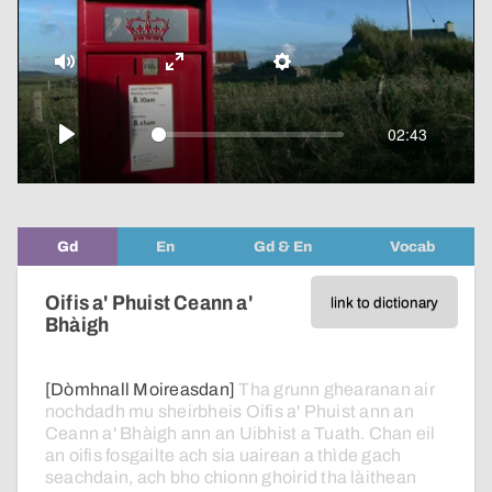
video
Mute
Enter
Settings
fullscreen
02:43
Play
Gd
En
Gd & En
Vocab
Oifis a' Phuist Ceann a'
link to dictionary
Bhàigh
[Dòmhnall Moireasdan]
Tha
grunn
ghearanan
air
nochdadh
mu
sheirbheis
Oifis
a'
Phuist
ann
an
Ceann
a'
Bhàigh
ann
an
Uibhist
a
Tuath.
Chan
eil
an
oifis
fosgailte
ach
sia
uairean
a
thìde
gach
seachdain,
ach
bho
chionn
ghoirid
tha
làithean