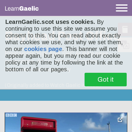
Learn
Gaelic
LearnGaelic.scot uses cookies.
By
continuing to use this site we assume you
Bayhead Post Office
consent to this. You can read about exactly
what cookies we use, and why we set them,
on our
cookies page
. This banner will not
Programme clips from BBC ALBA’s news
appear again, but you may read our cookie
programme, An Là, with transcription,
policy at any time by following the link at the
bottom of all our pages.
translation and vocabulary
Got it
(Originally added to Watch Gaelic in 2015.)
toggle
pop-
over