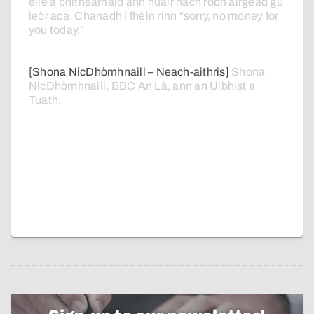
eile
a
bhitheamaid
ann
nuair
nach
robh
airgead
gu
leòr
aca.
Chanadh
i
fhèin
rinn
"sorry,
no
money
for
you
today.”
[Shona NicDhòmhnaill – Neach-aithris]
Shona
NicDhòmhnaill,
BBC
An
Là,
ann
an
Uibhist
a
Tuath.