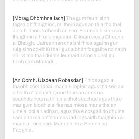
[Mòrag Dhòmhnallach]
Tha
gum
feum
sinn
tagsaidh
fhaighinn,
mi
fhèin
agus
an
tè
a
tha
thall
an
ath-dhoras
dhomh
an
seo.
Feumaidh
sinn
sin
fhaighinn
a
h-uile
madainn
Diluain
sìos
a
Cheann
a'
Bhàigh.
Uaireannan
cha
bhi
fhios
againn
gun
ruig
sinn
co-dhiù
tha
i
gus
a
bhith
fosgailte
no
nach
eil.
‘S
ma
tha
i
dùinte
feumaidh
sinn
a
dhol
gu
Loch
nam
Madadh.
[An Comh. Ùisdean Robasdan]
Fhios
agad
a
thaobh
còmhdhail
mar
eisimpleir
agus
tha
seo
air
a
bhith
a’
tachairt
grunn
thursan
anns
na
seachdainean
a
th’
air
a
dhol
seachad
agus
tha
e
mar
gum
biodh
e
a'
fàs
nas
miosa
mar
a
tha
an
ùine
a'
dol
air
adhart,
agus
tha
e
cosgail
do
dhuine
sam
bith
ma
dh'fheumas
iad
tagsaidh
fhaighinn
a-
mach
a
Loch
nam
Madadh
no
a
Bheinn
na
Faoghla.