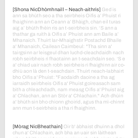
[Shona NicDhòmhnaill – Neach-aithris]
Ged
is
ann
sa
bhùth
seo
a
tha
seirbheis
Oifis
a’
Phuist
ri
fhaighinn
ann
an
Ceann
a’
Bhàigh,
chan
eil
turas
aig
a’
bhùth
fhèin
ris
an
t-seirbheis
sin.
‘S
ann
a
thathar
ga
ruith
à
Oifis
a’
Phuist
ann
am
Baile
a’
Mhanaich.
Thuirt
Iar-Mhaighstir
Postachd
Bhaile
a'
Mhanaich,
Cailean
Caimbeul:
"Tha
sinn
a'
tairgsinn
ar
leisgeul
dhan
luchd-cleachdaidh
nach
robh
seirbheis
ri
fhaotainn
an
t-seachdain
seo.
‘S
e
a'
chiad
uair
nach
robh
seirbheis
ri
fhaighinn
air
co-
dhiù
aon
là
den
t-seachdain.
Thuirt
neach-labhairt
bho
Oifis
a'
Phuist:
"Faodaidh
daoine
a
tha
ag
iarraidh
seirbheis
Oifis
a'
Phuist
goireasach
sam
bith
a
chleachdadh,
nam
measg
Oifis
a'
Phuist
aig
a'
Chlachan,
ann
an
Stòr
a'
Chlachain."
Ach
dhùin
a'
bhùth
sin
bho
chionn
ghoirid,
agus
tha
mì-chinnt
ann
mun
t-seirbheis
a
tha
ri
fhaighinn.
[Mòrag NicBheathain]
Oir
b'
àbhaist
dhuinn
a
dhol
chun
a'
Chlachain,
ach
bha
an
uair
sin
làithean