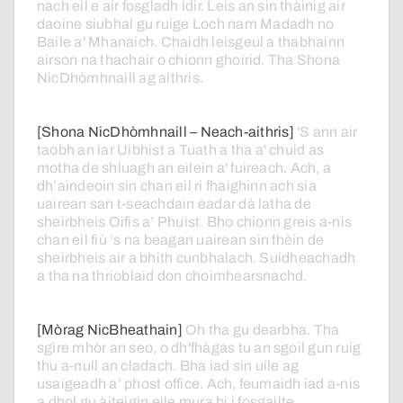
nach
eil
e
air
fosgladh
idir.
Leis
an
sin
thàinig
air
daoine
siubhal
gu
ruige
Loch
nam
Madadh
no
Baile
a'
Mhanaich.
Chaidh
leisgeul
a
thabhainn
airson
na
thachair
o
chionn
ghoirid.
Tha
Shona
NicDhòmhnaill
ag
aithris.
[Shona NicDhòmhnaill – Neach-aithris]
'S
ann
air
taobh
an
iar
Uibhist a Tuath
a
tha
a'
chuid
as
motha
de
shluagh
an
eilein
a'
fuireach.
Ach,
a
dh’aindeoin
sin
chan
eil
ri
fhaighinn
ach
sia
uairean
san
t-seachdain
eadar
dà
latha
de
sheirbheis
Oifis
a’
Phuist.
Bho
chionn
greis
a-nis
chan
eil
fiù
‘s
na
beagan
uairean
sin
fhèin
de
sheirbheis
air
a
bhith
cunbhalach.
Suidheachadh
a
tha
na
thrioblaid
don
choimhearsnachd.
[Mòrag NicBheathain]
Oh
tha
gu
dearbha.
Tha
sgìre
mhòr
an
seo,
o
dh'fhàgas
tu
an
sgoil
gun
ruig
thu
a-null
an
cladach.
Bha
iad
sin
uile
ag
usaigeadh
a’
phost
office.
Ach,
feumaidh
iad
a-nis
a
dhol
gu
àiteigin
eile
mura
bi
i
fosgailte.