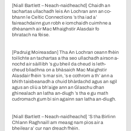
[Niall Bartlett – Neach-naidheachd] Chaidh an
tachartas ullachadh leis An Lochran ann an co-
bhann le Celtic Connections ’s tha iad a’
faireachdainn gun robh e iomchaidh cuimhne a
dhèanamh air Mac Mhaighstir Alasdair fo
bhratach na fèise.
[Padruig Moireasdan] Tha An Lochran ceann fhèin
toilichte an tachartas a tha seo ullachadh airson a-
nochd air sàillibh ’s gu bheil da cheud is leth-
cheud bliadhna on a bhàsaich Mac Maighstir
Alasdair fhèin ’s mar sin, ’s e cothrom a th’ ann a
bhith taisbeanadh a chuid bhàrdachd agus an sgil
agus an cliù a bh’aige ann an Glaschu dhan
ghinealach an latha an-diugh ’s tha e gu math
cudromach gum bi sin againn san latha an-diugh.
[Niall Bartlett – Neach-naidheachd] ’S tha Birlinn
Chlann Raghnaill am measg nam pìos air a
bheilear a’ cur nan dreach fhèin.