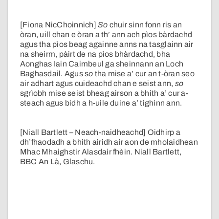
[Fiona NicChoinnich]
So
chuir sinn fonn ris an
òran, uill chan e òran a th’ ann ach pìos bàrdachd
agus tha pìos beag againne anns na tasglainn air
na sheirm, pàirt de na pìos bhàrdachd, bha
Aonghas Iain Caimbeul ga sheinnann an Loch
Baghasdail. Agus s
o
tha mise a’ cur an t-òran seo
air adhart agus cuideachd chan e seist ann,
so
sgrìobh mise seist bheag airson a bhith a’ cur a-
steach agus bidh a h-uile duine a’ tighinn ann.
[Niall Bartlett – Neach-naidheachd] Oidhirp a
dh’fhaodadh a bhith airidh air aon de mholaidhean
Mhac Mhaighstir Alasdair fhèin. Niall Bartlett,
BBC An Là, Glaschu.