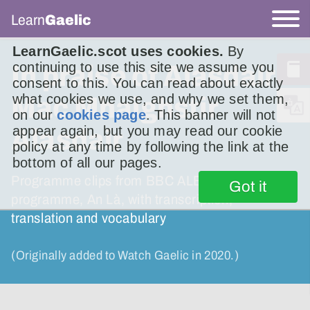
Learn
Gaelic
LearnGaelic.scot uses cookies.
By
continuing to use this site we assume you
In praise of Alasdair
consent to this. You can read about exactly
what cookies we use, and why we set them,
Mac Mhaighstir
on our
cookies page
. This banner will not
appear again, but you may read our cookie
Alasdair
policy at any time by following the link at the
bottom of all our pages.
Programme clips from BBC ALBA’s news
Got it
programme, An Là, with transcription,
translation and vocabulary
(Originally added to Watch Gaelic in 2020.)