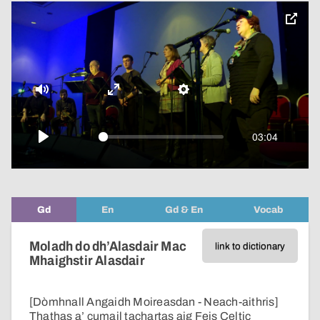
toggle
pop-
over
video
Mute
Enter
Settings
fullscreen
03:04
Play
Gd
En
Gd & En
Vocab
Moladh do dh’Alasdair Mac
link to dictionary
Mhaighstir Alasdair
[Dòmhnall Angaidh Moireasdan - Neach-aithris]
Thathas a’ cumail tachartas aig Feis Celtic