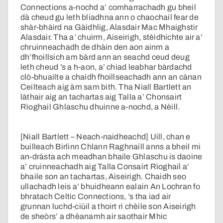
Connections a-nochd a’ comharrachadh gu bheil
dà cheud gu leth bliadhna ann o chaochail fear de
shàr-bhàird na Gàidhlig, Alasdair Mac Mhaighstir
Alasdair. Tha a’ chuirm, Aiseirigh, stèidhichte air a’
chruinneachadh de dhàin den aon ainm a
dh’fhoillsich am bàrd ann an seachd ceud deug
leth cheud ’s a h-aon, a’ chiad leabhar bàrdachd
clò-bhuailte a chaidh fhoillseachadh ann an cànan
Ceilteach aig àm sam bith. Tha Niall Bartlett an
làthair aig an tachartas aig Talla a’ Chonsairt
Rìoghail Ghlaschu dhuinne a-nochd, a Nèill.
[Niall Bartlett – Neach-naidheachd] Uill, chan e
builleach Birlinn Chlann Raghnaill anns a bheil mi
an-dràsta ach meadhan bhaile Ghlaschu is daoine
a’ cruinneachadh aig Talla Consairt Rìoghail a’
bhaile son an tachartas, Aiseirigh. Chaidh seo
ullachadh leis a’ bhuidheann ealain An Lochran fo
bhratach Celtic Connections, ’s tha iad air
grunnan luchd-ciùil a thoirt ri chèile son Aiseirigh
de sheòrs’ a dhèanamh air saothair Mhic