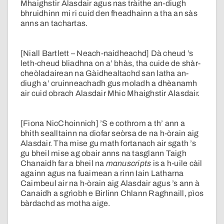
Mhaighstir Alasdair agus nas tràithe an-diugh
bhruidhinn mi ri cuid den fheadhainn a tha an sàs
anns an tachartas.
[Niall Bartlett – Neach-naidheachd] Dà cheud ’s
leth-cheud bliadhna on a’ bhàs, tha cuide de shàr-
cheòladairean na Gàidhealtachd san latha an-
diugh a’ cruinneachadh gus moladh a dhèanamh
air cuid obrach Alasdair Mhic Mhaighstir Alasdair.
[Fiona NicChoinnich] ’S e cothrom a th’ ann a
bhith sealltainn na diofar seòrsa de na h-òrain aig
Alasdair. Tha mise gu math fortanach air sgath ’s
gu bheil mise ag obair anns na tasglann Taigh
Chanaidh far a bheil na
manuscripts
is a h-uile càil
againn agus na fuaimean a rinn Iain Latharna
Caimbeul air na h-òrain aig Alasdair agus ’s ann à
Canaidh a sgrìobh e Birlinn Chlann Raghnaill, pìos
bàrdachd as motha aige.