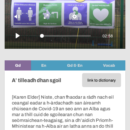
video
Mute
Enter
Settings
fullscreen
02:58
Play
Gd
En
Gd & En
Vocab
A’ tilleadh dhan sgoil
link to dictionary
[Karen Elder] Niste, chan fhaodar a ràdh nach eil
ceangal eadar a h-àrdachadh san àireamh
chùisean de Covid-19 an seo ann an Alba agus
mar a thill cuid de sgoilearan chun nan
seòmraichean-teagaisg, sin a dh’aidich Prìomh-
Mhinistear na h-Alba air an latha anns an do thill