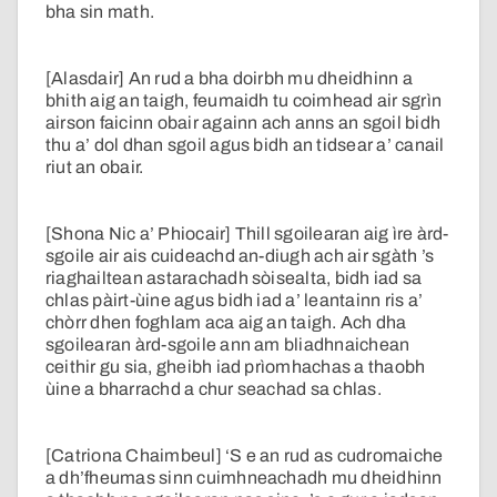
bha sin math.
[Alasdair] An rud a bha doirbh mu dheidhinn a
bhith aig an taigh, feumaidh tu coimhead air sgrìn
airson faicinn obair againn ach anns an sgoil bidh
thu a’ dol dhan sgoil agus bidh an tidsear a’ canail
riut an obair.
[Shona Nic a’ Phiocair] Thill sgoilearan aig ìre àrd-
sgoile air ais cuideachd an-diugh ach air sgàth ’s
riaghailtean astarachadh sòisealta, bidh iad sa
chlas pàirt-ùine agus bidh iad a’ leantainn ris a’
chòrr dhen foghlam aca aig an taigh. Ach dha
sgoilearan àrd-sgoile ann am bliadhnaichean
ceithir gu sia, gheibh iad prìomhachas a thaobh
ùine a bharrachd a chur seachad sa chlas.
[Catriona Chaimbeul] ‘S e an rud as cudromaiche
a dh’fheumas sinn cuimhneachadh mu dheidhinn