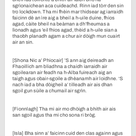
sgrìonaichean aca cuideachd. Rinn iad tòrr den sin
tro lockdown. Tha mi fhèin mar thidsear ag iarraidh
faicinn dè an ìre aig a bheil a h-uile duine, fhios
agad, càite bheil na beàrnan a dh’fheumas a
lìonadh agus ’eil fhios agad, thèid a h-uile sian a
thaobh planadh agam a chur air dòigh mun cuairt
air an sin.
[Shona Nic a’ Phiocair] ’S ann aig deireadh an
Fhaoillich am bliadhna a chaidh iarraidh air
sgoilearan air feadh na h-Alba fuireach aig an
taigh agus obair-sgoile a dhèanamh air loidhne. ‘S
nach iad a bha dòigheil a’ tilleadh air ais dhan
sgoil gun sùile a chumail air sgrìn.
[Fionnlagh] Tha mi air mo dhòigh a bhith air ais
san sgoil agus tha mi cho sona ri bròg.
[Isla] Bha sinn a’ faicinn cuid den clas againn agus