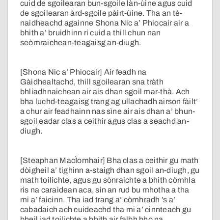
cuid de sgoilearan bun-sgoile làn-ùine agus cuid
de sgoilearan àrd-sgoile pàirt-ùine. Tha an tè-
naidheachd againne Shona Nic a’ Phiocair air a
bhith a’ bruidhinn ri cuid a thill chun nan
seòmraichean-teagaisg an-diugh.
[Shona Nic a’ Phiocair] Air feadh na
Gàidhealtachd, thill sgoilearan sna tràth
bhliadhnaichean air ais dhan sgoil mar-thà. Ach
bha luchd-teagaisg trang ag ullachadh airson fàilt’
a chur air feadhainn nas sìne air ais dhan a’ bhun-
sgoil eadar clas a ceithir agus clas a seachd an-
diugh.
[Steaphan MacÌomhair] Bha clas a ceithir gu math
dòigheil a’ tighinn a-staigh dhan sgoil an-diugh, gu
math toilichte, agus gu sònraichte a bhith còmhla
ris na caraidean aca, sin an rud bu mhotha a tha
mi a’ faicinn. Tha iad trang a’ còmhradh ’s a’
cabadaich ach cuideachd tha mi a’ cinnteach gu
bheil iad toilichte a bhith air falbh bho na