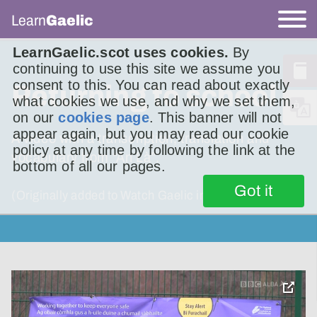
Learn
Gaelic
LearnGaelic.scot uses cookies.
By
continuing to use this site we assume you
consent to this. You can read about exactly
Returning to school
what cookies we use, and why we set them,
on our
cookies page
. This banner will not
appear again, but you may read our cookie
A video with a transcription, translation and
policy at any time by following the link at the
vocabulary from “An Là”.
bottom of all our pages.
Got it
(Originally added to Watch Gaelic in 2021.)
toggle
pop-
over