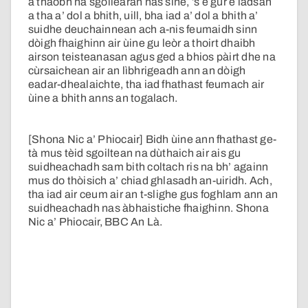
a thaobh na sgoilearan nas sine, ’s e gur e iadsan
a tha a’ dol a bhith, uill, bha iad a’ dol a bhith a’
suidhe deuchainnean ach a-nis feumaidh sinn
dòigh fhaighinn air ùine gu leòr a thoirt dhaibh
airson teisteanasan agus ged a bhios pàirt dhe na
cùrsaichean air an lìbhrigeadh ann an dòigh
eadar-dhealaichte, tha iad fhathast feumach air
ùine a bhith anns an togalach.
[Shona Nic a’ Phiocair] Bidh ùine ann fhathast ge-
tà mus tèid sgoiltean na dùthaich air ais gu
suidheachadh sam bith coltach ris na bh’ againn
mus do thòisich a’ chiad ghlasadh an-uiridh. Ach,
tha iad air ceum air an t-slighe gus foghlam ann an
suidheachadh nas àbhaistiche fhaighinn. Shona
Nic a’ Phiocair, BBC An Là.