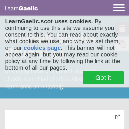
Learn
Gaelic
LearnGaelic.scot uses cookies.
By
continuing to use this site we assume you
Uilleam Speirs
consent to this. You can read about exactly
what cookies we use, and why we set them,
on our
cookies page
. This banner will not
Bruce (1)
appear again, but you may read our cookie
policy at any time by following the link at the
bottom of all our pages.
Bha mi ag innse dhuibh an t-seachdain sa
Got it
chaidh mun chiad charbad Albannach a bha
riamh anns an Antartaig.
toggle
pop-
over