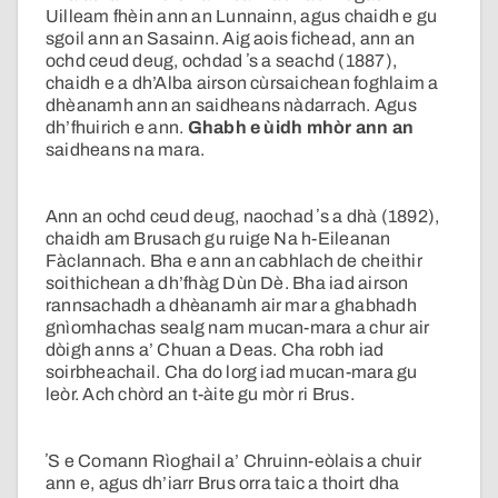
Uilleam fhèin ann an Lunnainn, agus chaidh e gu
sgoil ann an Sasainn. Aig aois fichead, ann an
ochd ceud deug, ochdad ʼs a seachd (1887),
chaidh e a dh’Alba airson cùrsaichean foghlaim a
dhèanamh ann an saidheans nàdarrach. Agus
dh’fhuirich e ann.
Ghabh e ùidh mhòr ann an
saidheans na mara.
Ann an ochd ceud deug, naochad ʼs a dhà (1892),
chaidh am Brusach gu ruige Na h-Eileanan
Fàclannach. Bha e ann an cabhlach de cheithir
soithichean a dh’fhàg Dùn Dè. Bha iad airson
rannsachadh a dhèanamh air mar a ghabhadh
gnìomhachas sealg nam mucan-mara a chur air
dòigh anns a’ Chuan a Deas. Cha robh iad
soirbheachail. Cha do lorg iad mucan-mara gu
leòr. Ach chòrd an t-àite gu mòr ri Brus.
ʼS e Comann Rìoghail a’ Chruinn-eòlais a chuir
ann e, agus dh’iarr Brus orra taic a thoirt dha