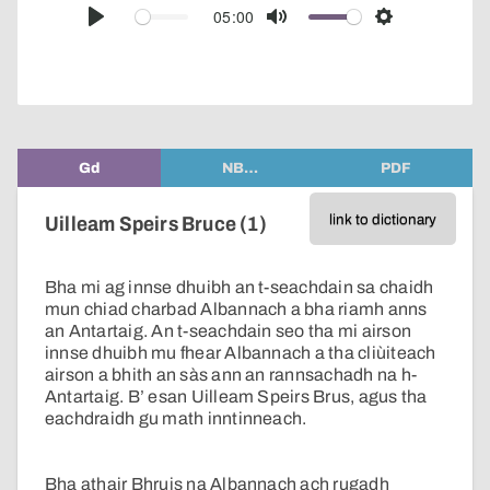
audio
05:00
Play
Mute
Settings
player
Gd
NB…
PDF
link to dictionary
Uilleam Speirs Bruce (1)
Bha mi ag innse dhuibh an t-seachdain sa chaidh
mun chiad charbad Albannach a bha riamh anns
an Antartaig. An t-seachdain seo tha mi airson
innse dhuibh mu fhear Albannach a tha cliùiteach
airson a bhith an sàs ann an rannsachadh na h-
Antartaig. B’ esan Uilleam Speirs Brus, agus tha
eachdraidh gu math inntinneach.
Bha athair Bhruis na Albannach ach rugadh