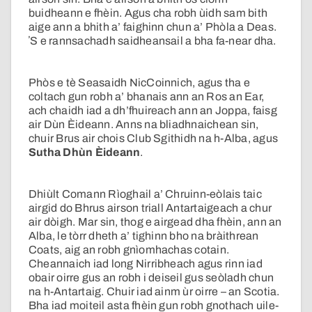
buidheann e fhèin. Agus cha robh ùidh sam bith
aige ann a bhith a’ faighinn chun a’ Phòla a Deas.
ʼS e rannsachadh saidheansail a bha fa-near dha.
Phòs e tè Seasaidh NicCoinnich, agus tha e
coltach gun robh a’ bhanais ann an Ros an Ear,
ach chaidh iad a dh’fhuireach ann an Joppa, faisg
air Dùn Èideann. Anns na bliadhnaichean sin,
chuir Brus air chois Club Sgithidh na h-Alba, agus
Sutha Dhùn Èideann
.
Dhiùlt Comann Rìoghail a’ Chruinn-eòlais taic
airgid do Bhrus airson triall Antartaigeach a chur
air dòigh. Mar sin, thog e airgead dha fhèin, ann an
Alba, le tòrr dheth a’ tighinn bho na bràithrean
Coats, aig an robh gnìomhachas cotain.
Cheannaich iad long Nirribheach agus rinn iad
obair oirre gus an robh i deiseil gus seòladh chun
na h-Antartaig. Chuir iad ainm ùr oirre – an Scotia.
Bha iad moiteil asta fhèin gun robh gnothach uile-