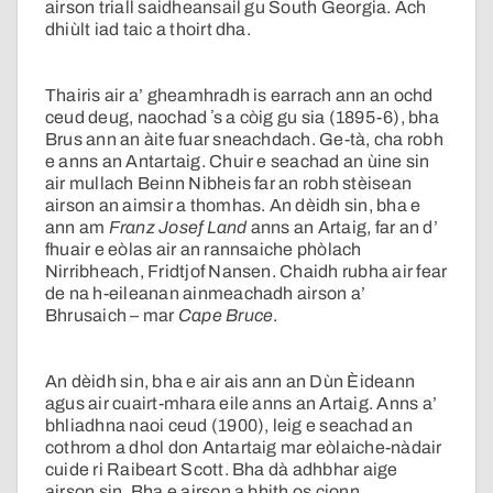
airson triall saidheansail gu South Georgia. Ach
dhiùlt iad taic a thoirt dha.
Thairis air a’ gheamhradh is earrach ann an ochd
ceud deug, naochad ʼs a còig gu sia (1895-6), bha
Brus ann an àite fuar sneachdach. Ge-tà, cha robh
e anns an Antartaig. Chuir e seachad an ùine sin
air mullach Beinn Nibheis far an robh stèisean
airson an aimsir a thomhas. An dèidh sin, bha e
ann am
Franz Josef Land
anns an Artaig, far an d’
fhuair e eòlas air an rannsaiche phòlach
Nirribheach, Fridtjof Nansen. Chaidh rubha air fear
de na h-eileanan ainmeachadh airson a’
Bhrusaich – mar
Cape Bruce
.
An dèidh sin, bha e air ais ann an Dùn Èideann
agus air cuairt-mhara eile anns an Artaig. Anns a’
bhliadhna naoi ceud (1900), leig e seachad an
cothrom a dhol don Antartaig mar eòlaiche-nàdair
cuide ri Raibeart Scott. Bha dà adhbhar aige
airson sin. Bha e airson a bhith os cionn