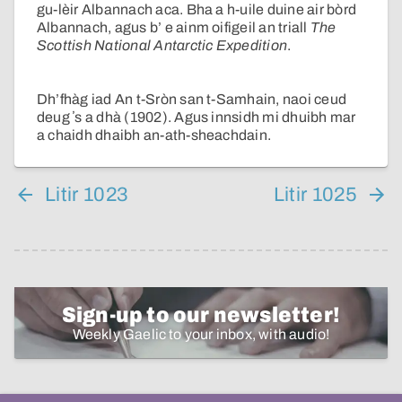
gu-lèir Albannach aca. Bha a h-uile duine air bòrd
Albannach, agus b’ e ainm oifigeil an triall
The
Scottish National Antarctic Expedition
.
Dh’fhàg iad An t-Sròn san t-Samhain, naoi ceud
deug ʼs a dhà (1902). Agus innsidh mi dhuibh mar
a chaidh dhaibh an-ath-sheachdain.
Litir 1023
Litir 1025
Sign-up to our newsletter!
Weekly Gaelic to your inbox, with audio!