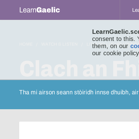
Learn
Gaelic
Le
LearnGaelic.sc
consent to this.
HOME
WATCH & LISTEN
LITIR DO LUCHD-IONNS
them, on our
co
our cookie policy
Clach an Fhi
Tha mi airson seann stòiridh innse dhuibh, air