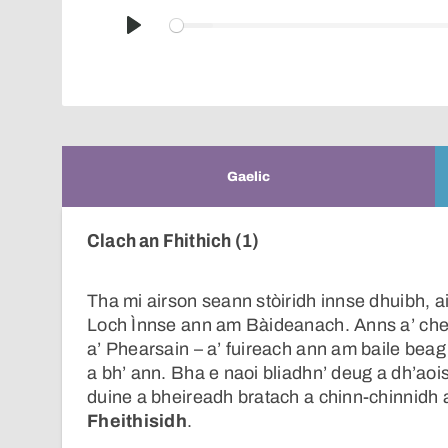
Play
Gaelic
Clach an Fhithich (1)
Tha mi airson seann stòiridh innse dhuibh, ai
Loch Ìnnse ann am Bàideanach. Anns a’ chea
a’ Phearsain – a’ fuireach ann am baile beag r
a bh’ ann. Bha e naoi bliadhn’ deug a dh’aoi
duine a bheireadh bratach a chinn-chinnidh a
Fheithisidh
.