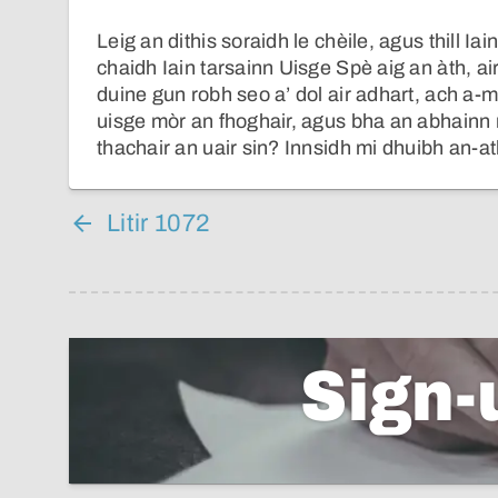
Leig an dithis soraidh le chèile, agus thill I
chaidh Iain tarsainn Uisge Spè aig an àth, ai
duine gun robh seo a’ dol air adhart, ach a-mh
uisge mòr an fhoghair, agus bha an abhainn 
thachair an uair sin? Innsidh mi dhuibh an-a
Litir 1072
Sign-