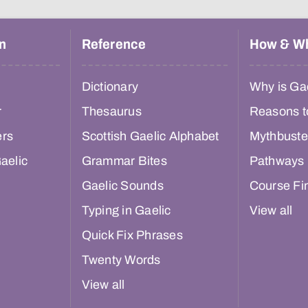
n
Reference
How & W
Dictionary
Why is Gae
r
Thesaurus
Reasons t
ers
Scottish Gaelic Alphabet
Mythbuste
aelic
Grammar Bites
Pathways
Gaelic Sounds
Course Fi
Typing in Gaelic
View all
Quick Fix Phrases
Twenty Words
View all