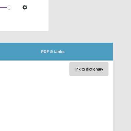
over
audio
Settings
player
PDF & Links
link to dictionary