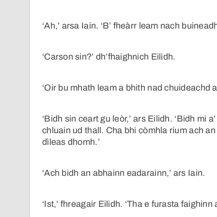
‘Ah,’ arsa Iain. ‘B’ fheàrr leam nach buineadh
‘Carson sin?’ dh’fhaighnich Eilidh.
‘Oir bu mhath leam a bhith nad chuideachd a-ri
‘Bidh sin ceart gu leòr,’ ars Eilidh. ‘Bidh mi a
chluain ud thall. Cha bhi còmhla rium ach an 
dìleas dhomh.’
‘Ach bidh an abhainn eadarainn,’ ars Iain.
‘Ist,’ fhreagair Eilidh. ‘Tha e furasta faighinn a