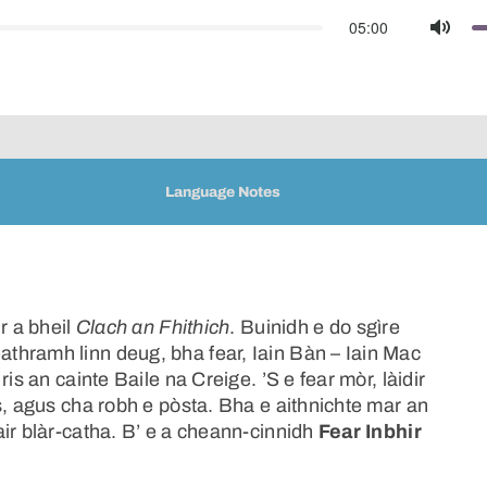
05:00
Mute
Language Notes
r a bheil
Clach an Fhithich
. Buinidh e do sgìre
thramh linn deug, bha fear, Iain Bàn – Iain Mac
is an cainte Baile na Creige. ’S e fear mòr, làidir
s, agus cha robh e pòsta. Bha e aithnichte mar an
ir blàr-catha. B’ e a cheann-cinnidh
Fear Inbhir