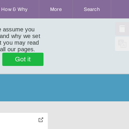
How & Why
More
Search
we assume you
 and why we set
ut you may read
 all our pages.
Got it
toggle
pop-