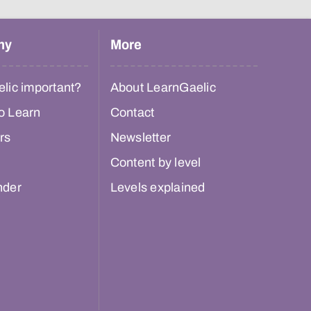
hy
More
lic important?
About LearnGaelic
o Learn
Contact
rs
Newsletter
Content by level
nder
Levels explained