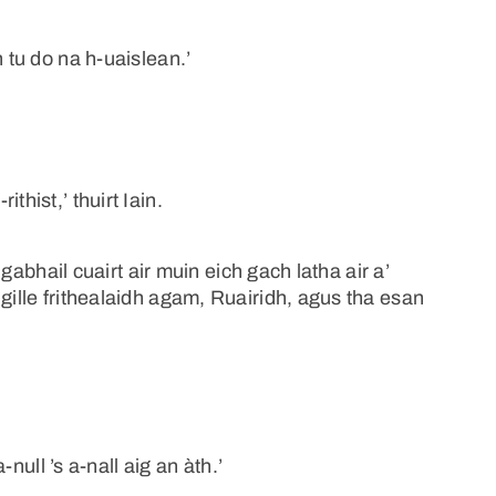
 tu do na h-uaislean.’
thist,’ thuirt Iain.
’ gabhail cuairt air muin eich gach latha air a’
gille frithealaidh agam, Ruairidh, agus tha esan
-null ’s a-nall aig an àth.’