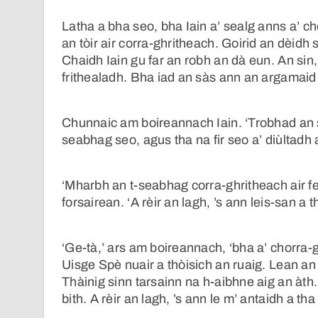
Latha a bha seo, bha Iain a’ sealg anns a’ ch
an tòir air corra-ghritheach. Goirid an dèidh
Chaidh Iain gu far an robh an dà eun. An sin,
frithealadh. Bha iad an sàs ann an argamaid 
Chunnaic am boireannach Iain. ‘Trobhad an seo
seabhag seo, agus tha na fir seo a’ diùltadh a
‘Mharbh an t-seabhag corra-ghritheach air fe
forsairean. ‘A rèir an lagh, ’s ann leis-san a th
‘Ge-tà,’ ars am boireannach, ‘bha a’ chorra-g
Uisge Spè nuair a thòisich an ruaig. Lean an
Thàinig sinn tarsainn na h-aibhne aig an àt
bith. A rèir an lagh, ’s ann le m’ antaidh a tha