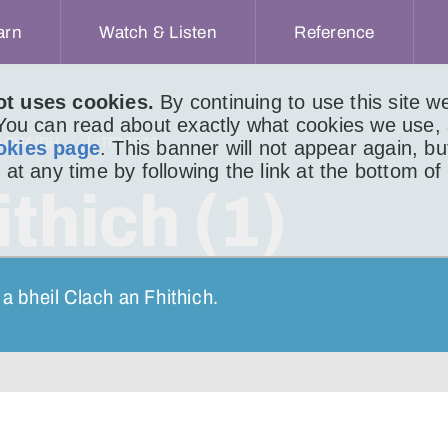
arn
Watch & Listen
Reference
ot uses cookies.
By continuing to use this site 
 You can read about exactly what cookies we use,
ACHAIDH
LITIR 1073
okies page
. This banner will not appear again, b
 at any time by following the link at the bottom of
thich (1)
 a bheil Clach an Fhithich.