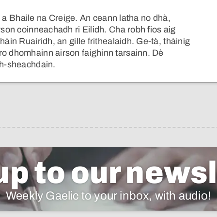
ain a Bhaile na Creige. An ceann latha no dhà,
rson coinneachadh ri Eilidh. Cha robh fios aig
àin Ruairidh, an gille frithealaidh. Ge-tà, thàinig
ro dhomhainn airson faighinn tarsainn. Dè
th-sheachdain.
up to our newsl
Weekly Gaelic to your inbox, with audio!