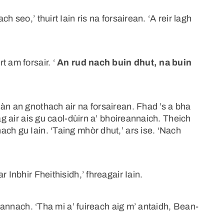
 seo,’ thuirt Iain ris na forsairean. ‘A reir lagh
t am forsair. ‘
An rud nach buin dhut, na buin
àn an gnothach air na forsairean. Fhad ’s a bha
ag air ais gu caol-dùirn a’ bhoireannaich. Theich
ch gu Iain. ‘Taing mhòr dhut,’ ars ise. ‘Nach
 Inbhir Fheithisidh,’ fhreagair Iain.
reannach. ‘Tha mi a’ fuireach aig m’ antaidh, Bean-