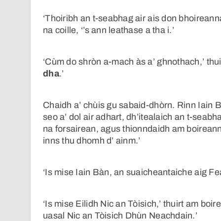
‘Thoiribh an t-seabhag air ais don bhoireannach
na coille, ‘’s ann leathase a tha i.’
‘Cùm do shròn a-mach às a’ ghnothach,’ thuir
dha
.’
Chaidh a’ chùis gu sabaid-dhòrn. Rinn Iain B
seo a’ dol air adhart, dh’itealaich an t-seabh
na forsairean, agus thionndaidh am boireanna
inns thu dhomh d’ ainm.’
‘Is mise Iain Bàn, an suaicheantaiche aig Fear
‘Is mise Eilidh Nic an Tòisich,’ thuirt am boi
uasal Nic an Tòisich Dhùn Neachdain.’