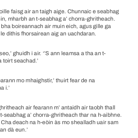
oille faisg air an taigh aige. Chunnaic e seabhag
 sin, mharbh an t-seabhag a’ chorra-ghritheach.
 bha boireannach air muin eich, agus gille ga
le dithis fhorsairean aig an uachdaran.
,’ ghuidh i air. ‘’S ann leamsa a tha an t-
 toirt seachad.’
arann mo mhaighstir,’ thuirt fear de na
a i.’
hritheach air fearann m’ antaidh air taobh thall
 t-seabhag a’ chorra-ghritheach thar na h-aibhne.
h. Cha deach na h-eòin às mo shealladh uair sam
 an dà eun.’