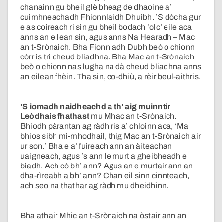
chanainn gu bheil glè bheag de dhaoine a’
cuimhneachadh Fhionnlaidh Dhuibh. ’S dòcha gur
e as coireach ri sin gu bheil bodach ‘olc’ eile aca
anns an eilean sin, agus anns Na Hearadh – Mac
an t-Srònaich. Bha Fionnladh Dubh beò o chionn
còrr is trì cheud bliadhna. Bha Mac an t-Srònaich
beò o chionn nas lugha na dà cheud bliadhna anns
an eilean fhèin. Tha sin, co-dhiù, a rèir beul-aithris.
’S iomadh naidheachd a th’ aig muinntir
Leòdhais fhathast
mu Mhac an t-Srònaich.
Bhiodh pàrantan ag ràdh ris a’ chloinn aca, ‘Ma
bhios sibh mì-mhodhail, thig Mac an t-Srònaich air
ur son.’ Bha e a’ fuireach ann an àiteachan
uaigneach, agus ’s ann le murt a gheibheadh e
biadh. Ach cò bh’ ann? Agus an e murtair ann an
dha-rìreabh a bh’ ann? Chan eil sinn cinnteach,
ach seo na thathar ag ràdh mu dheidhinn.
Bha athair Mhic an t-Srònaich na òstair ann an