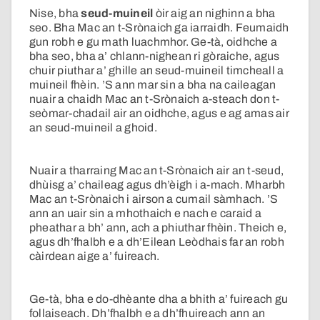
Nise, bha
seud-muineil
òir aig an nighinn a bha
seo. Bha Mac an t-Srònaich ga iarraidh. Feumaidh
gun robh e gu math luachmhor. Ge-tà, oidhche a
bha seo, bha a’ chlann-nighean ri gòraiche, agus
chuir piuthar a’ ghille an seud-muineil timcheall a
muineil fhèin. ’S ann mar sin a bha na caileagan
nuair a chaidh Mac an t-Srònaich a-steach don t-
seòmar-chadail air an oidhche, agus e ag amas air
an seud-muineil a ghoid.
Nuair a tharraing Mac an t-Srònaich air an t-seud,
dhùisg a’ chaileag agus dh’èigh i a-mach. Mharbh
Mac an t-Srònaich i airson a cumail sàmhach. ’S
ann an uair sin a mhothaich e nach e caraid a
pheathar a bh’ ann, ach a phiuthar fhèin. Theich e,
agus dh’fhalbh e a dh’Eilean Leòdhais far an robh
càirdean aige a’ fuireach.
Ge-tà, bha e do-dhèante dha a bhith a’ fuireach gu
follaiseach. Dh’fhalbh e a dh’fhuireach ann an