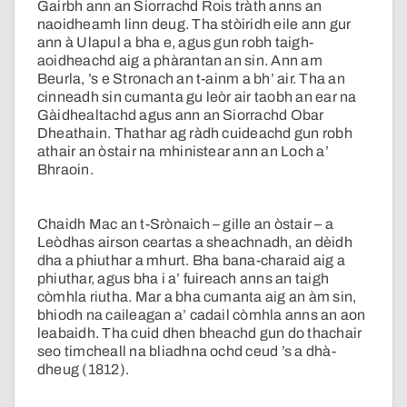
Gairbh ann an Siorrachd Rois tràth anns an
naoidheamh linn deug. Tha stòiridh eile ann gur
ann à Ulapul a bha e, agus gun robh taigh-
aoidheachd aig a phàrantan an sin. Ann am
Beurla, ’s e Stronach an t-ainm a bh’ air. Tha an
cinneadh sin cumanta gu leòr air taobh an ear na
Gàidhealtachd agus ann an Siorrachd Obar
Dheathain. Thathar ag ràdh cuideachd gun robh
athair an òstair na mhinistear ann an Loch a’
Bhraoin.
Chaidh Mac an t-Srònaich – gille an òstair – a
Leòdhas airson ceartas a sheachnadh, an dèidh
dha a phiuthar a mhurt. Bha bana-charaid aig a
phiuthar, agus bha i a’ fuireach anns an taigh
còmhla riutha. Mar a bha cumanta aig an àm sin,
bhiodh na caileagan a’ cadail còmhla anns an aon
leabaidh. Tha cuid dhen bheachd gun do thachair
seo timcheall na bliadhna ochd ceud ’s a dhà-
dheug (1812).