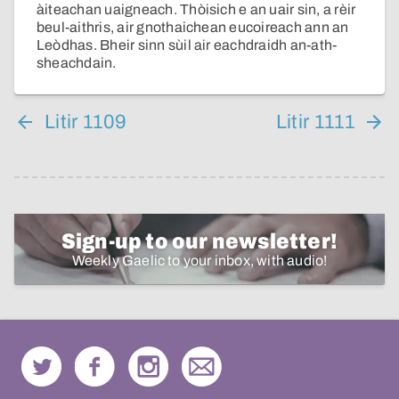
àiteachan uaigneach. Thòisich e an uair sin, a rèir
beul-aithris, air gnothaichean eucoireach ann an
Leòdhas. Bheir sinn sùil air eachdraidh an-ath-
sheachdain.
Litir 1109
Litir 1111
Sign-up to our newsletter!
Weekly Gaelic to your inbox, with audio!