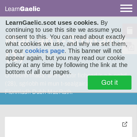
Learn
Gaelic
LearnGaelic.scot uses cookies.
By
continuing to use this site we assume you
Mac an t-Srònaich
consent to this. You can read about exactly
what cookies we use, and why we set them,
on our
cookies page
. This banner will not
(1)
appear again, but you may read our cookie
policy at any time by following the link at the
bottom of all our pages.
O chionn fhada, ann an Litir fichead ’s a h-ochd
Got it
(28), sgrìobh mi mun t-sealgair agus murtair,
Fionnladh Dubh MacRath.
toggle
pop-
over