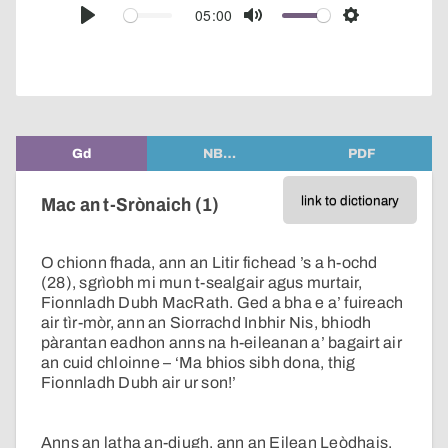
audio
05:00
Play
Mute
Settings
player
Gd
NB…
PDF
link to dictionary
Mac an t-Srònaich (1)
O chionn fhada, ann an Litir fichead ’s a h-ochd
(28), sgrìobh mi mun t-sealgair agus murtair,
Fionnladh Dubh MacRath. Ged a bha e a’ fuireach
air tìr-mòr, ann an Siorrachd Inbhir Nis, bhiodh
pàrantan eadhon anns na h-eileanan a’ bagairt air
an cuid chloinne – ‘Ma bhios sibh dona, thig
Fionnladh Dubh air ur son!’
Anns an latha an-diugh, ann an Eilean Leòdhais,