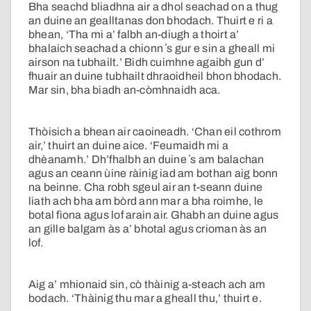
Bha seachd bliadhna air a dhol seachad on a thug
an duine an gealltanas don bhodach. Thuirt e ri a
bhean, ‘Tha mi a’ falbh an-diugh a thoirt a’
bhalaich seachad a chionn ʼs gur e sin a gheall mi
airson na tubhailt.’ Bidh cuimhne agaibh gun d’
fhuair an duine tubhailt dhraoidheil bhon bhodach.
Mar sin, bha biadh an-còmhnaidh aca.
Thòisich a bhean air caoineadh. ‘Chan eil cothrom
air,’ thuirt an duine aice. ‘Feumaidh mi a
dhèanamh.’ Dh’fhalbh an duine ʼs am balachan
agus an ceann ùine ràinig iad am bothan aig bonn
na beinne. Cha robh sgeul air an t-seann duine
liath ach bha am bòrd ann mar a bha roimhe, le
botal fìona agus lof arain air. Ghabh an duine agus
an gille balgam às a’ bhotal agus crioman às an
lof.
Aig a’ mhionaid sin, cò thàinig a-steach ach am
bodach. ‘Thàinig thu mar a gheall thu,’ thuirt e.