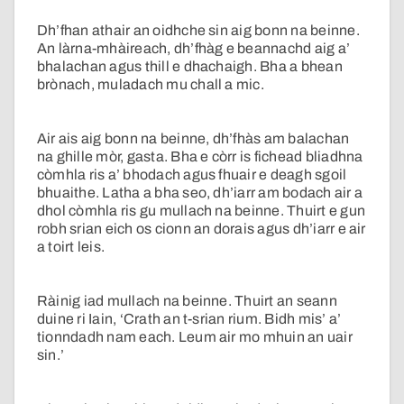
Dh’fhan athair an oidhche sin aig bonn na beinne.
An làrna-mhàireach, dh’fhàg e beannachd aig a’
bhalachan agus thill e dhachaigh. Bha a bhean
brònach, muladach mu chall a mic.
Air ais aig bonn na beinne, dh’fhàs am balachan
na ghille mòr, gasta. Bha e còrr is fichead bliadhna
còmhla ris a’ bhodach agus fhuair e deagh sgoil
bhuaithe. Latha a bha seo, dh’iarr am bodach air a
dhol còmhla ris gu mullach na beinne. Thuirt e gun
robh srian eich os cionn an dorais agus dh’iarr e air
a toirt leis.
Ràinig iad mullach na beinne. Thuirt an seann
duine ri Iain, ‘Crath an t-srian rium. Bidh mis’ a’
tionndadh nam each. Leum air mo mhuin an uair
sin.’