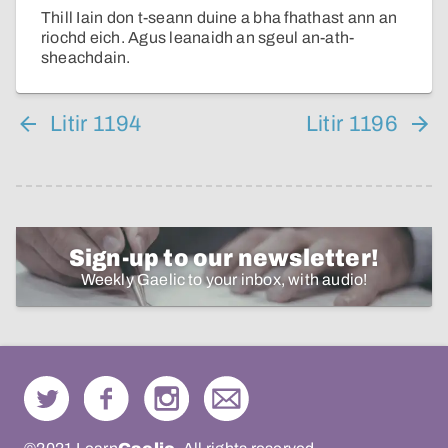
Thill Iain don t-seann duine a bha fhathast ann an
riochd eich. Agus leanaidh an sgeul an-ath-
sheachdain.
Litir 1194
Litir 1196
Sign-up to our newsletter!
Weekly Gaelic to your inbox, with audio!