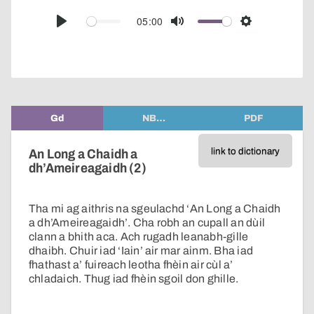
over
audio
05:00
Play
Mute
Settings
player
Gd
NB…
PDF
link to dictionary
An Long a Chaidh a
dh’Ameireagaidh (2)
Tha mi ag aithris na sgeulachd ‘An Long a Chaidh
a dh’Ameireagaidh’. Cha robh an cupall an dùil
clann a bhith aca. Ach rugadh leanabh-gille
dhaibh. Chuir iad ‘Iain’ air mar ainm. Bha iad
fhathast a’ fuireach leotha fhèin air cùl a’
chladaich. Thug iad fhèin sgoil don ghille.