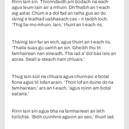
Rinn Iain sin. Thionndaidh am bodach na each
agus leum Iain air a mhuin. Dh’fhalbh an t-each
aig astar. Chùm e a dol fad an latha gus an do
ràinig e leathad uabhasach cas – ri taobh loch.
‘Thig far mo mhuin, Iain,’ thuirt an t-each ris.
Thàinig Iain far an eich, agus thuirt an t-each ris,
‘Thalla suas gu uamh an sin. Gheibh thu trì
famhairean nan sìneadh. Tha iad a’ dol bàs leis an
acras. Seall a-steach nam chluais.’
Thug Iain sùil na chluais agus chunnaic e botal
fìona agus trì lofan arain. ‘Thoir lof an duine do na
famhairean,’ ars an t-each, ‘agus roinn am botal
eatarra.’
Rinn Iain sin agus bha na famhairean air leth
toilichte. ‘Bidh cuimhne againn air seo,’ thuirt iad.