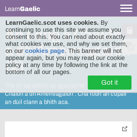
Learn
Gaelic
LearnGaelic.scot uses cookies.
By
continuing to use this site we assume you
An Long a Chaidh
consent to this. You can read about exactly
what cookies we use, and why we set them,
a dh’Ameireagaidh
on our
cookies page
. This banner will not
appear again, but you may read our cookie
(2)
policy at any time by following the link at the
bottom of all our pages.
Got it
Tha mi ag aithris na sgeulachd ‘An Long a
Chaidh a dh’Ameireagaidh’. Cha robh an cupall
an dùil clann a bhith aca.
toggle
pop-