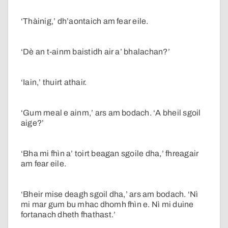
‘Thàinig,’ dh’aontaich am fear eile.
‘Dè an t-ainm baistidh air a’ bhalachan?’
‘Iain,’ thuirt athair.
‘Gum meal e ainm,’ ars am bodach. ‘A bheil sgoil
aige?’
‘Bha mi fhìn a’ toirt beagan sgoile dha,’ fhreagair
am fear eile.
‘Bheir mise deagh sgoil dha,’ ars am bodach. ‘Nì
mi mar gum bu mhac dhomh fhìn e. Nì mi duine
fortanach dheth fhathast.’