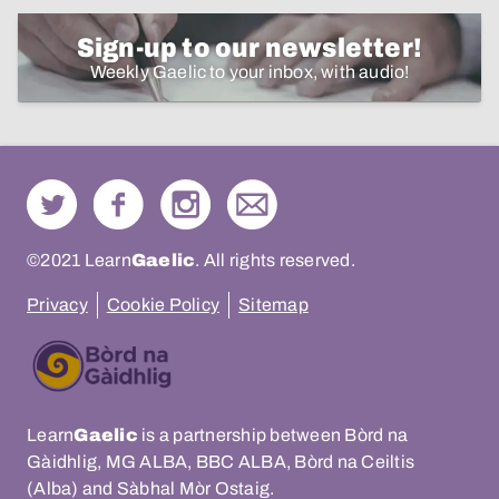
Sign-up to our newsletter!
Weekly Gaelic to your inbox, with audio!
©2021 Learn
Gaelic
. All rights reserved.
Privacy
Cookie Policy
Sitemap
Learn
Gaelic
is a partnership between Bòrd na
Gàidhlig, MG ALBA, BBC ALBA, Bòrd na Ceiltis
(Alba) and Sàbhal Mòr Ostaig.