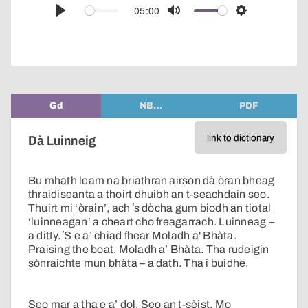
audio
05:00
Play
Mute
Settings
player
Gd
NB…
PDF
link to dictionary
Dà Luinneig
Bu mhath leam na briathran airson dà òran bheag
thraidiseanta a thoirt dhuibh an t-seachdain seo.
Thuirt mi ‘òrain’, ach ʼs dòcha gum biodh an tiotal
‘luinneagan’ a cheart cho freagarrach. Luinneag –
a ditty. ʼS e a’ chiad fhear Moladh a' Bhàta.
Praising the boat. Moladh a’ Bhàta. Tha rudeigin
sònraichte mun bhàta – a dath. Tha i buidhe.
Seo mar a tha e a’ dol. Seo an t-sèist. Mo