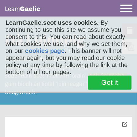
Learn
Gaelic
LearnGaelic.scot uses cookies.
By
continuing to use this site we assume you
Dà Luinneig
consent to this. You can read about exactly
what cookies we use, and why we set them,
on our
cookies page
. This banner will not
appear again, but you may read our cookie
Bu mhath leam na briathran airson dà òran
policy at any time by following the link at the
bheag thraidiseanta a thoirt dhuibh an t-
bottom of all our pages.
seachdain seo. Thuirt mi ‘òrain’, ach ?s dòcha
Got it
gum biodh an tiotal ‘luinneagan’ a cheart cho
freagarrach.
toggle
pop-
over