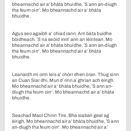
bheannachd air a’ bhàta bhuidhe, ʼS ann an-diugh
tha feum oirr’. Mo bheannachd air a’ bhàta
bhuidhe.
Agus seo agaibh a’ chiad rann. Am bàta buidhe
bòidheach. ʼS na seòid inntʼ ann an lèintean. Mo
bheannachd air a’ bhàta bhuidhe, ʼS ann an-diugh
tha feum oirr’. Mo bheannachd air a’ bhàta
bhuidhe.
Leanaidh mi orm leis a’ chòrr dhen òran. Thug sinn
an Cuan Siar dhi, Mun dʼ rinn aʼ ghrian ach èirigh.
Mo bheannachd air a’ bhàta bhuidhe, ʼS ann an-
diugh tha feum oirr’. Mo bheannachd air a’ bhàta
bhuidhe.
Seachad Maol Chinn Tìre, Bha siaban geal ag
èirigh. Mo bheannachd air a’ bhàta bhuidhe, ʼS ann
an-diugh tha feum oirr’. Mo bheannachd air a’