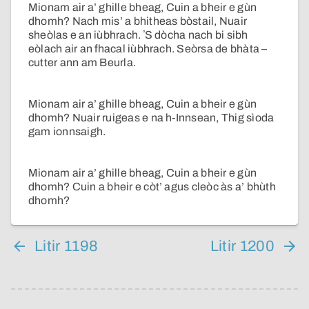
Mionam air a’ ghille bheag, Cuin a bheir e gùn
dhomh? Nach mis’ a bhitheas bòstail, Nuair
sheòlas e an iùbhrach. ʼS dòcha nach bi sibh
eòlach air an fhacal iùbhrach. Seòrsa de bhàta –
cutter ann am Beurla.
Mionam air a’ ghille bheag, Cuin a bheir e gùn
dhomh? Nuair ruigeas e na h-Innsean, Thig sìoda
gam ionnsaigh.
Mionam air a’ ghille bheag, Cuin a bheir e gùn
dhomh? Cuin a bheir e còt’ agus cleòc às a’ bhùth
dhomh?
Litir 1198
Litir 1200