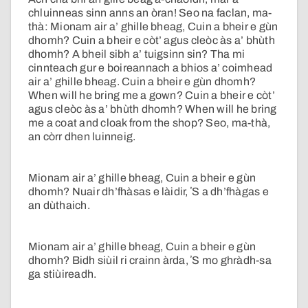
chluinneas sinn anns an òran! Seo na faclan, ma-
thà: Mionam air a’ ghille bheag, Cuin a bheir e gùn
dhomh? Cuin a bheir e còt’ agus cleòc às a’ bhùth
dhomh? A bheil sibh a’ tuigsinn sin? Tha mi
cinnteach gur e boireannach a bhios a’ coimhead
air a’ ghille bheag. Cuin a bheir e gùn dhomh?
When will he bring me a gown? Cuin a bheir e còt’
agus cleòc às a’ bhùth dhomh? When will he bring
me a coat and cloak from the shop? Seo, ma-thà,
an còrr dhen luinneig.
Mionam air a’ ghille bheag, Cuin a bheir e gùn
dhomh? Nuair dh’fhàsas e làidir, ʼS a dh’fhàgas e
an dùthaich.
Mionam air a’ ghille bheag, Cuin a bheir e gùn
dhomh? Bidh siùil ri crainn àrda, ʼS mo ghràdh-sa
ga stiùireadh.