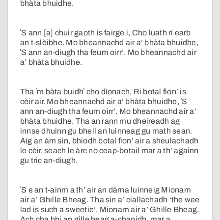
bhàta bhuidhe.
ʼS ann [a] chuir gaoth is fairge i, Cho luath ri earb
an t-slèibhe. Mo bheannachd air a’ bhàta bhuidhe,
ʼS ann an-diugh tha feum oirr’. Mo bheannachd air
a’ bhàta bhuidhe.
Tha ʼm bàta buidhʼ cho dìonach, Ri botal fìon’ is
cèir air. Mo bheannachd air a’ bhàta bhuidhe, ʼS
ann an-diugh tha feum oirr’. Mo bheannachd air a’
bhàta bhuidhe. Tha an rann mu dheireadh ag
innse dhuinn gu bheil an luinneag gu math sean.
Aig an àm sin, bhiodh botal fìon’ air a sheulachadh
le cèir, seach le àrc no ceap-botail mar a th’ againn
gu tric an-diugh.
ʼS e an t-ainm a th’ air an dàrna luinneig Mionam
air a’ Ghille Bheag. Tha sin a’ ciallachadh ‘the wee
lad is such a sweetie’. Mionam air a’ Ghille Bheag.
Ach cha bhi an gille beag a-chaoidh, mar a