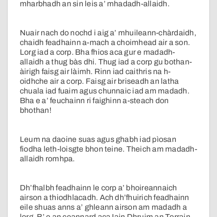
mharbhadh an sin leis a’ mhadadh-allaidh.
Nuair nach do nochd i aig a’ mhuileann-chàrdaidh,
chaidh feadhainn a-mach a choimhead air a son.
Lorg iad a corp. Bha fhios aca gur e madadh-
allaidh a thug bàs dhi. Thug iad a corp gu bothan-
àirigh faisg air làimh. Rinn iad caithris na h-
oidhche air a corp. Faisg air briseadh an latha
chuala iad fuaim agus chunnaic iad am madadh.
Bha e a’ feuchainn ri faighinn a-steach don
bhothan!
Leum na daoine suas agus ghabh iad pìosan
fiodha leth-loisgte bhon teine. Theich am madadh-
allaidh romhpa.
Dh’fhalbh feadhainn le corp a’ bhoireannaich
airson a thiodhlacadh. Ach dh’fhuirich feadhainn
eile shuas anns a’ ghleann airson am madadh a
lorg. B’ e an ceannard aca Iain Dhruim an Torrain.