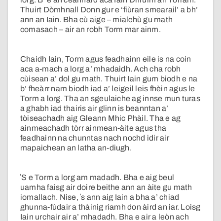
Thuirt Dòmhnall Donn gur e ‘fiùran smearail’ a bh’
ann an Iain. Bha cù aige – mialchù gu math
comasach – air an robh Torm mar ainm.
Chaidh Iain, Torm agus feadhainn eile is na coin
aca a-mach a lorg a’ mhadaidh. Ach cha robh
cùisean a’ dol gu math. Thuirt Iain gum biodh e na
b’ fheàrr nam biodh iad a’ leigeil leis fhèin agus le
Torm a lorg. Tha an sgeulaiche ag innse mun turas
a ghabh iad thairis air glinn is beanntan a’
tòiseachadh aig Gleann Mhic Phàil. Tha e ag
ainmeachadh tòrr ainmean-àite agus tha
feadhainn na chunntas nach nochd idir air
mapaichean an latha an-diugh.
ʼS e Torm a lorg am madadh. Bha e aig beul
uamha faisg air doire beithe ann an àite gu math
iomallach. Nise, ʼs ann aig Iain a bha a’ chiad
ghunna-fùdair a thàinig riamh don àird an iar. Loisg
Iain urchair air a’ mhadadh. Bha e air a leòn ach