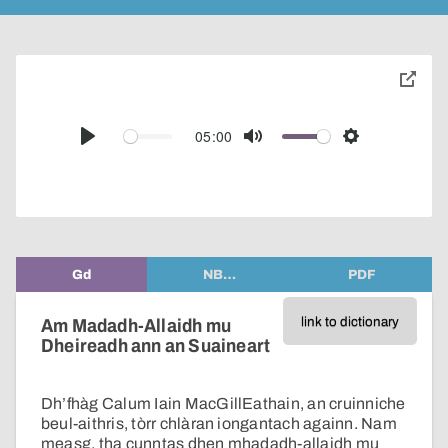
toggle
pop-
over
audio
05:00
Play
Mute
Settings
player
Gd
NB…
PDF
link to dictionary
Am Madadh-Allaidh mu
Dheireadh ann an Suaineart
Dh’fhàg Calum Iain MacGillEathain, an cruinniche
beul-aithris, tòrr chlàran iongantach againn. Nam
measg, tha cunntas dhen mhadadh-allaidh mu