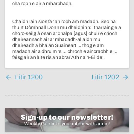
cha robh e air a mharbhadh.
Chaidh Iain sìos far an robh am madadh. Seo na
thuirt Dòmhnall Donn mu dheidhinn: ‘tharraing e a
chorc-seilg à osan a’ chalpa [agus] chuir e crìoch
dheireannach air a’ mhadadh-allaidh mu
dheireadh a bha an Suaineart ... thog e am
madadh air a dhruim ’s … chroch e air craobh e ...
faisg air an àite ris an abrar Àth na h-Èilde’.
Litir 1200
Litir 1202
Sign-up to our newsletter!
Weekly Gaelic to your inbox, with audio!