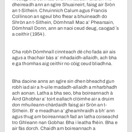
dheireadh ann an sgìre Shuaineirt, faisg air Sròn
an t-Sìthein. Chruinnich Calum agus Francis
Collinson an sgeul bho fhear a bhuineadh do
Shròn an t-Sìthein, Dòmhnall Mac a’ Phearsain,
Dòmhnall Donn, ann an naoi ceud deug, caogad ʼs
a ceithir (1954).
Cha robh Dòmhnall cinnteach dè cho fada air ais
agus a thachair bàs a’ mhadaidh-allaidh, ach bha
e ga thomhas aig ceithir no còig ceud bliadhna.
Bha daoine anns an sgìre sin dhen bheachd gun
robh iad air a h-uile madadh-allaidh a mharbhadh
ach aonan. Latha a bha seo, bha boireannach à
Àird Ghobhar a’ toirt eallach clòimhe air a druim
don mhuileann-chàrdaidh faisg air Sròn an t-
Sìthein. B’ e meadhan a’ gheamhraidh a bh’ ann
agus thug am boireannach fad an latha coiseachd
tro Ghleann nan Gobhar. Bha i leatha fhèin. Bha e
air fàs dorch. Chaidh am boireannach a