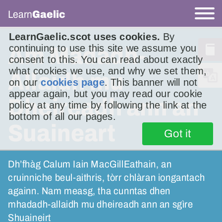
Learn
Gaelic
LearnGaelic.scot uses cookies.
By
continuing to use this site we assume you
Am Madadh-
consent to this. You can read about exactly
what cookies we use, and why we set them,
Allaidh mu
on our
cookies page
. This banner will not
appear again, but you may read our cookie
Dheireadh ann an
policy at any time by following the link at the
bottom of all our pages.
Suaineart
Got it
Dh’fhàg Calum Iain MacGillEathain, an
cruinniche beul-aithris, tòrr chlàran iongantach
againn. Nam measg, tha cunntas dhen
mhadadh-allaidh mu dheireadh ann an sgìre
Shuaineirt