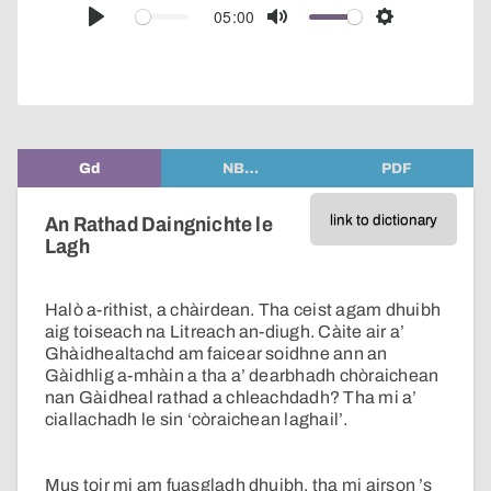
audio
05:00
Play
Mute
Settings
player
Gd
NB…
PDF
link to dictionary
An Rathad Daingnichte le
Lagh
Halò a-rithist, a chàirdean. Tha ceist agam dhuibh
aig toiseach na Litreach an-diugh. Càite air a’
Ghàidhealtachd am faicear soidhne ann an
Gàidhlig a-mhàin a tha a’ dearbhadh chòraichean
nan Gàidheal rathad a chleachdadh? Tha mi a’
ciallachadh le sin ‘còraichean laghail’.
Mus toir mi am fuasgladh dhuibh, tha mi airson ’s