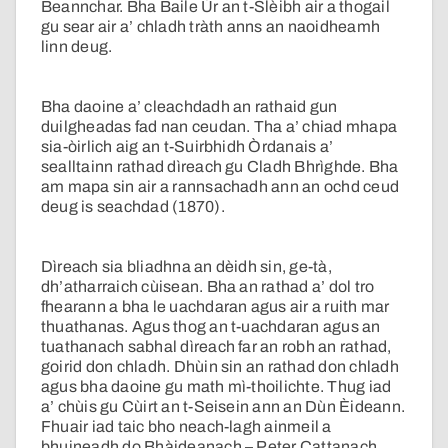
Beannchar. Bha Baile Ùr an t-Slèibh air a thogail
gu sear air a’ chladh tràth anns an naoidheamh
linn deug.
Bha daoine a’ cleachdadh an rathaid gun
duilgheadas fad nan ceudan. Tha a’ chiad mhapa
sia-òirlich aig an t-Suirbhidh Òrdanais a’
sealltainn rathad dìreach gu Cladh Bhrìghde. Bha
am mapa sin air a rannsachadh ann an ochd ceud
deug is seachdad (1870).
Dìreach sia bliadhna an dèidh sin, ge-tà,
dh’atharraich cùisean. Bha an rathad a’ dol tro
fhearann a bha le uachdaran agus air a ruith mar
thuathanas. Agus thog an t-uachdaran agus an
tuathanach sabhal dìreach far an robh an rathad,
goirid don chladh. Dhùin sin an rathad don chladh
agus bha daoine gu math mì-thoilichte. Thug iad
a’ chùis gu Cùirt an t-Seisein ann an Dùn Èideann.
Fhuair iad taic bho neach-lagh ainmeil a
bhuineadh do Bhàideanach – Peter Cattanach.