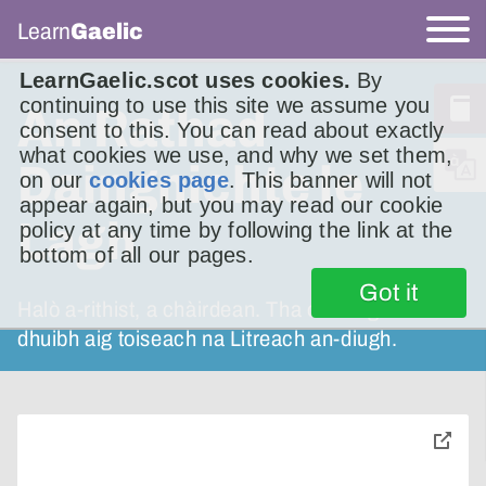
Learn
Gaelic
LearnGaelic.scot uses cookies.
By
continuing to use this site we assume you
An Rathad
consent to this. You can read about exactly
what cookies we use, and why we set them,
Daingnichte le
on our
cookies page
. This banner will not
appear again, but you may read our cookie
Lagh
policy at any time by following the link at the
bottom of all our pages.
Got it
Halò a-rithist, a chàirdean. Tha ceist agam
dhuibh aig toiseach na Litreach an-diugh.
toggle
pop-
over