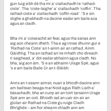
gun tuig sibh dè tha mi a’ ciallachadh le ‘rathad-
ciste’. Tha ‘ciste-laighe’ a’ ciallachadh ‘coffin’. Tha
rathad-ciste a’ ciallachadh ‘coffin road’. ’S e sin
slighe a ghabhadh na daoine eadar am baile aca
agus an cladh.
Bha mi a’ coiseachd air fear, agus tha sanas ann
aig aon cheann dheth. Tha e ag innse dhuinn gur e
‘Rathad na Ciste’ an t-ainm air an rathad. Ainm
Gàidhlig. Tha an rathad an ìre mhath cho dìreach
ri saighead, a’ dol eadar abhainn agus cladh. No
bha, aig aon àm. ’S e an abhainn Uisge Spè, agus
’s e am baile Baile Ùr an t-Slèibh.
Anns an t-seann aimsir, nuair a bhiodh daoine ann
am bailtean beaga mar Noid agus Ràth Liath a’
bàsachadh, bha an cuirp air an toirt tarsainn Uisge
Spè ann an coit. Bhiodh iad an uair sin air an
giùlan air Rathad na Ciste gu ruige Cladh
Bhrìghde – am fìor sheann chladh ann am