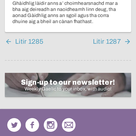
Ghàidhlig làidir anns a’ choimhearsnachd mar a
bha aig deireadh an naoidheamh linn deug, tha
aonad Gàidhlig anns an sgoil agus tha corra
dhuine aig a bheil an cànan fhathast.
Litir 1285
Litir 1287
Sign-up to our newsletter!
Weekly Gaelic to your inbox, with audio!