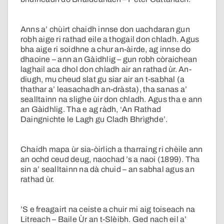
Anns a’ chùirt chaidh innse don uachdaran gun
robh aige ri rathad eile a thogail don chladh. Agus
bha aige ri soidhne a chur an-àirde, ag innse do
dhaoine – ann an Gàidhlig – gun robh còraichean
laghail aca dhol don chladh air an rathad ùr. An-
diugh, mu cheud slat gu siar air an t-sabhal (a
thathar a’ leasachadh an-dràsta), tha sanas a’
sealltainn na slighe ùir don chladh. Agus tha e ann
an Gàidhlig. Tha e ag ràdh, ‘An Rathad
Daingnichte le Lagh gu Cladh Bhrìghde’.
Chaidh mapa ùr sia-òirlich a tharraing ri chèile ann
an ochd ceud deug, naochad ’s a naoi (1899). Tha
sin a’ sealltainn na dà chuid – an sabhal agus an
rathad ùr.
’S e freagairt na ceiste a chuir mi aig toiseach na
Litreach – Baile Ùr an t-Slèibh. Ged nach eil a’