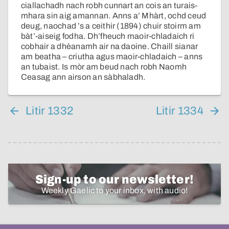
ciallachadh nach robh cunnart an cois an turais-
mhara sin aig amannan. Anns a’ Mhàrt, ochd ceud
deug, naochad ’s a ceithir (1894) chuir stoirm am
bàt’-aiseig fodha. Dh’fheuch maoir-chladaich ri
cobhair a dhèanamh air na daoine. Chaill sianar
am beatha – criutha agus maoir-chladaich – anns
an tubaist. Is mòr am beud nach robh Naomh
Ceasag ann airson an sàbhaladh.
Litir 1332
Litir 1334
Sign-up to our newsletter!
Weekly Gaelic to your inbox, with audio!