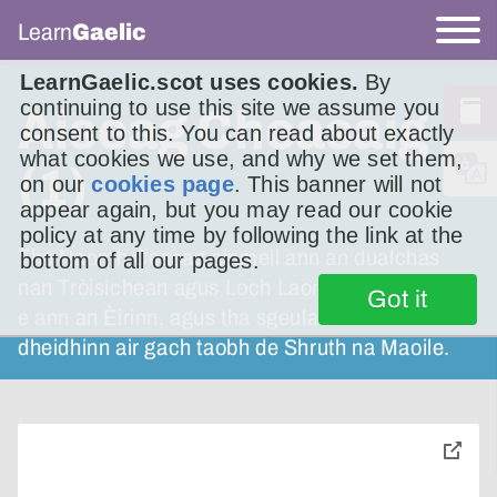
Learn
Gaelic
LearnGaelic.scot uses cookies.
By
continuing to use this site we assume you
Aiseag Cheasaig
consent to this. You can read about exactly
what cookies we use, and why we set them,
(1)
on our
cookies page
. This banner will not
appear again, but you may read our cookie
policy at any time by following the link at the
Tha Naomh Ceasag ainmeil ann an dualchas
bottom of all our pages.
nan Tròisichean agus Loch Laomainn. Rugadh
Got it
e ann an Èirinn, agus tha sgeulachdan ann mu
dheidhinn air gach taobh de Shruth na Maoile.
toggle
pop-
over