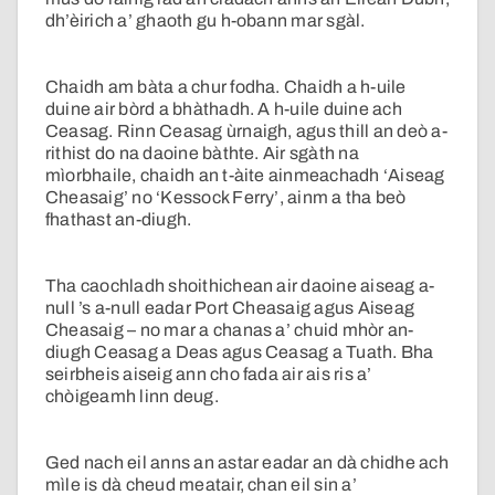
dh’èirich a’ ghaoth gu h-obann mar sgàl.
Chaidh am bàta a chur fodha. Chaidh a h-uile
duine air bòrd a bhàthadh. A h-uile duine ach
Ceasag. Rinn Ceasag ùrnaigh, agus thill an deò a-
rithist do na daoine bàthte. Air sgàth na
mìorbhaile, chaidh an t-àite ainmeachadh ‘Aiseag
Cheasaig’ no ‘Kessock Ferry’, ainm a tha beò
fhathast an-diugh.
Tha caochladh shoithichean air daoine aiseag a-
null ’s a-null eadar Port Cheasaig agus Aiseag
Cheasaig – no mar a chanas a’ chuid mhòr an-
diugh Ceasag a Deas agus Ceasag a Tuath. Bha
seirbheis aiseig ann cho fada air ais ris a’
chòigeamh linn deug.
Ged nach eil anns an astar eadar an dà chidhe ach
mìle is dà cheud meatair, chan eil sin a’