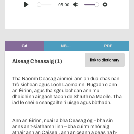
audio
05:00
Play
Mute
Settings
player
Gd
NB…
PDF
link to dictionary
Aiseag Cheasaig (1)
Tha Naomh Ceasag ainmeil ann an dualchas nan
Tròisichean agus Loch Laomainn. Rugadh e ann
an Èirinn, agus tha sgeulachdan ann mu
dheidhinn air gach taobh de Shruth na Maoile. Tha
iad le chèile ceangailte ri uisge agus bàthadh.
Ann an Èirinn, nuair a bha Ceasag òg – bha sin
anns an t-siathamh linn – bha cuirm mhòr aig
athair ann an Caiseal, ann an ceann a deas na h-