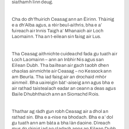
siathamh linn deug.
Cha do dh’fhuirich Ceasag ann an Èirinn. Thàinig
e a dh’Alba agus, a rèir beul-aithris, bha e a’
fuireach air Innis Taigh a’ Mhanaich air Loch
Laomainn. Tha an t-eilean sin faisg air Lus.
Tha Ceasag aithnichte cuideachd fada gu tuath air
Loch Laomainn – ann an Inbhir Nis agus san
Eilean Dubh. Tha bailtean air gach taobh dhen
chaolas ainmichte air Ceasag – no Kessock ann
am Beurla. Tha iad faisg air an drochaid mhòr
ainmeil. Bha uaireigin bàt’-aiseig ann agus bha e
air rathad taistealach eadar an ceann a deas agus
Baile Dhubhthaich ann an Siorrachd Rois.
Thathar ag ràdh gun robh Ceasag air a dhol an
rathad sin. Bha e a-nise na bhodach. Bha e a’ dol
gu tuath ann am bàta a bha làn daoine. Dìreach
mus do ràinig iad an cladach anns an Eilean Dubh,