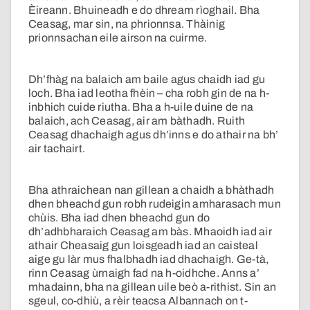
Èireann. Bhuineadh e do dhream rìoghail. Bha
Ceasag, mar sin, na phrionnsa. Thàinig
prionnsachan eile airson na cuirme.
Dh’fhàg na balaich am baile agus chaidh iad gu
loch. Bha iad leotha fhèin – cha robh gin de na h-
inbhich cuide riutha. Bha a h-uile duine de na
balaich, ach Ceasag, air am bàthadh. Ruith
Ceasag dhachaigh agus dh’inns e do athair na bh’
air tachairt.
Bha athraichean nan gillean a chaidh a bhàthadh
dhen bheachd gun robh rudeigin amharasach mun
chùis. Bha iad dhen bheachd gun do
dh’adhbharaich Ceasag am bàs. Mhaoidh iad air
athair Cheasaig gun loisgeadh iad an caisteal
aige gu làr mus fhalbhadh iad dhachaigh. Ge-tà,
rinn Ceasag ùrnaigh fad na h-oidhche. Anns a’
mhadainn, bha na gillean uile beò a-rithist. Sin an
sgeul, co-dhiù, a rèir teacsa Albannach on t-