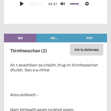
audio
04:51
Play
Mute
Settings
player
Gd
NB…
PDF
link to dictionary
Tòimhseachan (2)
An t-seachdain sa chaidh, thug mi tòimhseachan
dhuibh. Seo e a-rithist
Arsa cailleach –
Nam bitheadh agam na bheil agam,