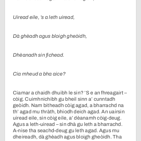
Uiread eile, ’s a leth uiread,
Dà ghèadh agus bloigh gheòidh,
Dhèanadh sin fichead.
Cia mheud a bha aice?
Ciamar a chaidh dhuibh le sin? ’S e an fhreagairt –
còig. Cuimhnichibh gu bheil sinn a’ cunntadh
geòidh. Nam bitheadh còig agad, a bharrachd na
th’ agad mu thràth, bhiodh deich agad. An uairsin
uiread eile, sin còig eile, a’ dèanamh còig-deug.
Agus a leth-uiread – sin dhà gu leth a bharrachd.
A-nise tha seachd-deug gu leth agad. Agus mu
dheireadh, dà ghèadh agus bloigh gheòidh. Tha