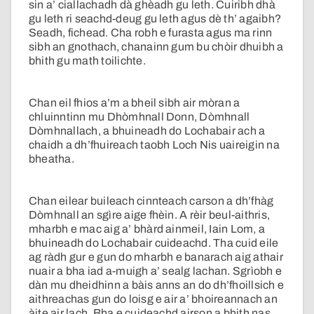
sin a’ ciallachadh dà ghèadh gu leth. Cuiribh dhà
gu leth ri seachd-deug gu leth agus dè th’ agaibh?
Seadh, fichead. Cha robh e furasta agus ma rinn
sibh an gnothach, chanainn gum bu chòir dhuibh a
bhith gu math toilichte.
Chan eil fhios a’m a bheil sibh air mòran a
chluinntinn mu Dhòmhnall Donn, Dòmhnall
Dòmhnallach, a bhuineadh do Lochabair ach a
chaidh a dh’fhuireach taobh Loch Nis uaireigin na
bheatha.
Chan eilear buileach cinnteach carson a dh’fhàg
Dòmhnall an sgìre aige fhèin. A rèir beul-aithris,
mharbh e mac aig a’ bhàrd ainmeil, Iain Lom, a
bhuineadh do Lochabair cuideachd. Tha cuid eile
ag ràdh gur e gun do mharbh e banarach aig athair
nuair a bha iad a-muigh a’ sealg lachan. Sgrìobh e
dàn mu dheidhinn a bàis anns an do dh’fhoillsich e
aithreachas gun do loisg e air a’ bhoireannach an
àite air lach. Bha e cuideachd airson a bhith nas