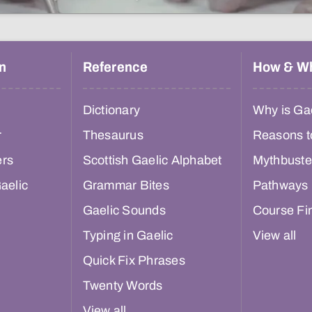
n
Reference
How & W
Dictionary
Why is Gae
r
Thesaurus
Reasons t
ers
Scottish Gaelic Alphabet
Mythbuste
aelic
Grammar Bites
Pathways
Gaelic Sounds
Course Fi
Typing in Gaelic
View all
Quick Fix Phrases
Twenty Words
View all