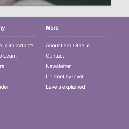
hy
More
lic important?
About LearnGaelic
o Learn
Contact
rs
Newsletter
Content by level
nder
Levels explained