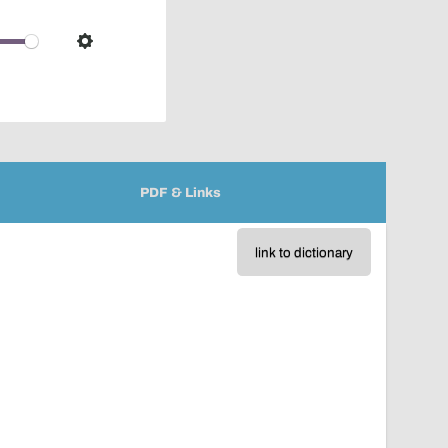
pop-
over
audio
Settings
player
PDF & Links
link to dictionary