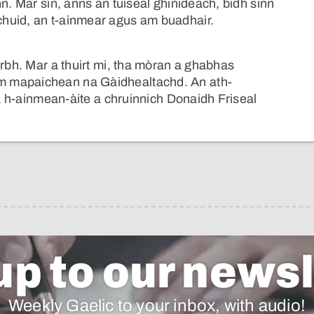
n. Mar sin, anns an tuiseal ghinideach, bidh sinn
huid, an t-ainmear agus am buadhair.
irbh. Mar a thuirt mi, tha mòran a ghabhas
m mapaichean na Gàidhealtachd. An ath-
na h-ainmean-àite a chruinnich Donaidh Friseal
up to our newsl
Weekly Gaelic to your inbox, with audio!