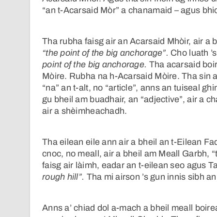
“an t-Acarsaid Mòr” a chanamaid – agus bhio
Tha rubha faisg air an Acarsaid Mhòir, air a 
“the point of the big anchorage”.
Cho luath ’s
point of the big anchorage.
Tha acarsaid boi
Mòire. Rubha na h-Acarsaid Mòire. Tha sin a’
“na” an t-alt, no “article”, anns an tuiseal g
gu bheil am buadhair, an “adjective”, air a c
air a shèimheachadh.
Tha eilean eile ann air a bheil an t-Eilean F
cnoc, no meall, air a bheil am Meall Garbh, “
faisg air làimh, eadar an t-eilean seo agus T
rough hill”.
Tha mi airson ’s gun innis sibh ann
Anns a’ chiad dol a-mach a bheil meall boirea