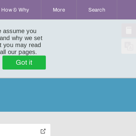
How & Why
More
Search
we assume you
 and why we set
ut you may read
 all our pages.
Got it
toggle