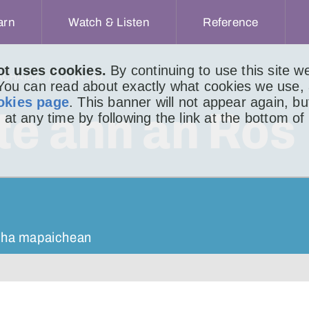
arn
Watch & Listen
Reference
ot uses cookies.
By continuing to use this site 
ACHAIDH
LITIR 146
 You can read about exactly what cookies we use,
okies page
. This banner will not appear again, b
te ann an Ros
 at any time by following the link at the bottom of
 tha mapaichean