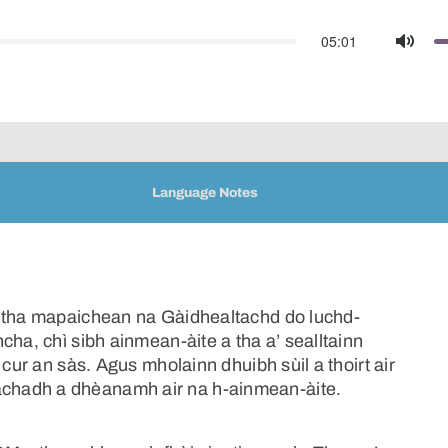
05:01
Mute
Language Notes
s tha mapaichean na Gàidhealtachd do luchd-
cha, chì sibh ainmean-àite a tha a’ sealltainn
 cur an sàs. Agus mholainn dhuibh sùil a thoirt air
chadh a dhèanamh air na h-ainmean-àite.