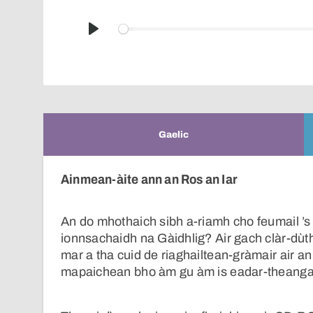
Play
Gaelic
Ainmean-àite ann an Ros an Iar
An do mhothaich sibh a-riamh cho feumail ’
ionnsachaidh na Gàidhlig? Air gach clàr-dùth
mar a tha cuid de riaghailtean-gràmair air an
mapaichean bho àm gu àm is eadar-theanga