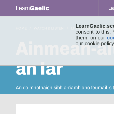
Learn
Gaelic
Le
LearnGaelic.sc
HOME
WATCH & LISTEN
LITIR DO LUCHD-IONNS
consent to this.
them, on our
co
Ainmean-ài
our cookie policy
an Iar
An do mhothaich sibh a-riamh cho feumail ’s