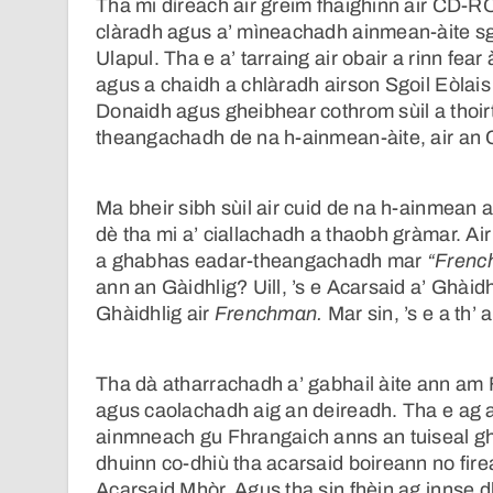
Tha mi dìreach air greim fhaighinn air CD-R
clàradh agus a’ mìneachadh ainmean-àite sgì
Ulapul. Tha e a’ tarraing air obair a rinn fea
agus a chaidh a chlàradh airson Sgoil Eòlais 
Donaidh agus gheibhear cothrom sùil a thoir
theangachadh de na h-ainmean-àite, air an
Ma bheir sibh sùil air cuid de na h-ainmean 
dè tha mi a’ ciallachadh a thaobh gràmar. Ai
a ghabhas eadar-theangachadh mar
“Frenc
ann an Gàidhlig? Uill, ’s e Acarsaid a’ Ghàidh
Ghàidhlig air
Frenchman.
Mar sin, ’s e a th’
Tha dà atharrachadh a’ gabhail àite ann am
agus caolachadh aig an deireadh. Tha e ag 
ainmneach gu Fhrangaich anns an tuiseal ghi
dhuinn co-dhiù tha acarsaid boireann no fire
Acarsaid Mhòr. Agus tha sin fhèin ag innse dh