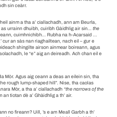
dh sin ceàrr.
bheil ainm a tha a’ ciallachadh, ann am Beurla,
 as urrainn dhuibh, cuiribh Gàidhlig air sin…
the
reann, cuimhnichibh… Rubha na h-Acarsaid …
 cur an sàs nan riaghailtean, nach eil – gur e
hinideach shingilte airson ainmear boireann, agus
haolachadh, le “e” aig an deireadh. Ach chan eil e
ada Mòr. Agus aig ceann a deas an eilein sin, tha
the rough lump-shaped hill”. Nise, tha caolas
anara Mòr, a tha a’ ciallachadh
“the narrows of the
 an tiotan dè a’ Ghàidhlig a th’ air.
nn no fireann? Uill, ’s e am Meall Garbh a th’