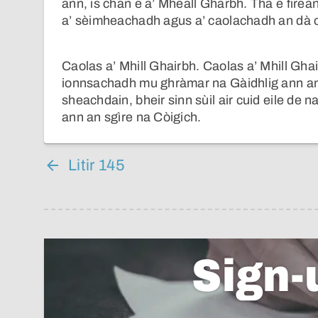
ann, is chan e a’ Mheall Gharbh. Tha e firean
a’ sèimheachadh agus a’ caolachadh an dà c
Caolas a’ Mhill Ghairbh. Caolas a’ Mhill Gha
ionnsachadh mu ghràmar na Gàidhlig ann a
sheachdain, bheir sinn sùil air cuid eile de 
ann an sgìre na Còigich.
Litir 145
Sign-