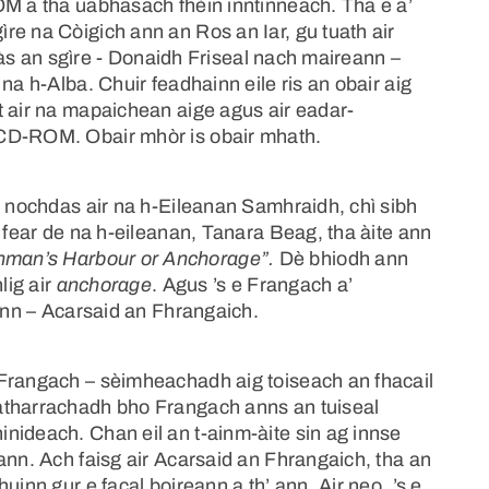
OM a tha uabhasach fhèin inntinneach. Tha e a’
re na Còigich ann an Ros an Iar, gu tuath air
r às an sgìre - Donaidh Friseal nach maireann –
na h-Alba. Chuir feadhainn eile ris an obair aig
t air na mapaichean aige agus air eadar-
 CD-ROM. Obair mhòr is obair mhath.
a nochdas air na h-Eileanan Samhraidh, chì sibh
r fear de na h-eileanan, Tanara Beag, tha àite ann
hman’s Harbour or Anchorage”.
Dè bhiodh ann
lig air
anchorage
. Agus ’s e Frangach a’
 ann – Acarsaid an Fhrangaich.
 Frangach – sèimheachadh aig toiseach an fhacail
atharrachadh bho Frangach anns an tuiseal
nideach. Chan eil an t-ainm-àite sin ag innse
ann. Ach faisg air Acarsaid an Fhrangaich, tha an
uinn gur e facal boireann a th’ ann. Air neo, ’s e