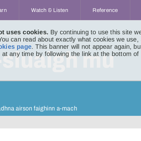
arn
Watch & Listen
Reference
ot uses cookies.
By continuing to use this site 
ACHAIDH
LITIR 166
 You can read about exactly what cookies we use,
okies page
. This banner will not appear again, b
-sluaigh mu
 at any time by following the link at the bottom of
adhna airson faighinn a-mach