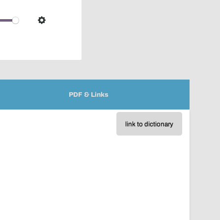
pop-
over
audio
Settings
player
PDF & Links
link to dictionary