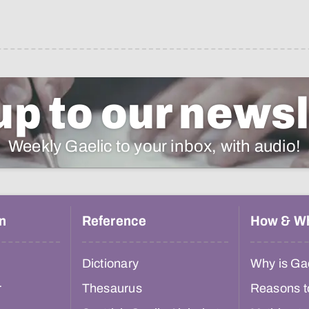
up to our newsl
Weekly Gaelic to your inbox, with audio!
n
Reference
How & W
Dictionary
Why is Gae
r
Thesaurus
Reasons t