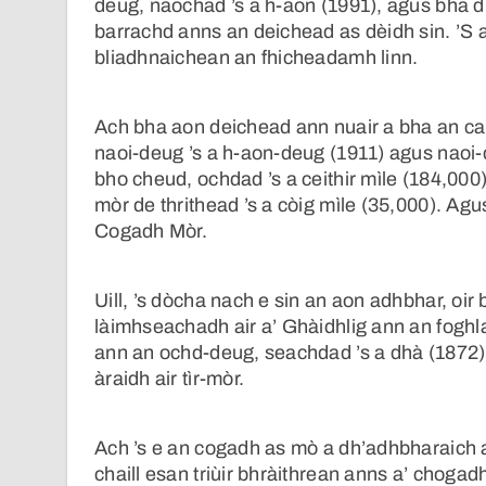
deug, naochad ’s a h-aon (1991), agus bha d
barrachd anns an deichead as dèidh sin. ’S an
bliadhnaichean an fhicheadamh linn.
Ach bha aon deichead ann nuair a bha an cal
naoi-deug ’s a h-aon-deug (1911) agus naoi-d
bho cheud, ochdad ’s a ceithir mìle (184,000)
mòr de thrithead ’s a còig mìle (35,000). Ag
Cogadh Mòr.
Uill, ’s dòcha nach e sin an aon adhbhar, oir
làimhseachadh air a’ Ghàidhlig ann an fog
ann an ochd-deug, seachdad ’s a dhà (1872).
àraidh air tìr-mòr.
Ach ’s e an cogadh as mò a dh’adhbharaich 
chaill esan triùir bhràithrean anns a’ chog