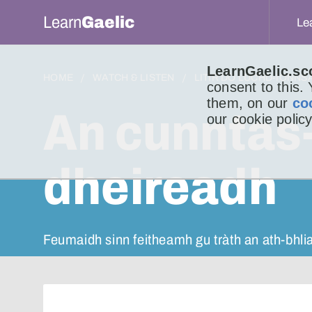
Learn
Gaelic
Le
LearnGaelic.sc
HOME
WATCH & LISTEN
LITIR DO LUCHD-IONNS
consent to this.
them, on our
co
An cunntas
our cookie policy
dheireadh
Feumaidh sinn feitheamh gu tràth an ath-bhli