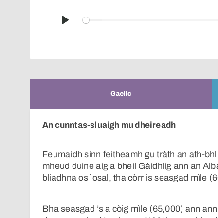
Play
Gaelic
An cunntas-sluaigh mu dheireadh
Feumaidh sinn feitheamh gu tràth an ath-bhli
mheud duine aig a bheil Gàidhlig ann an Alba
bliadhna os ìosal, tha còrr is seasgad mìle (
Bha seasgad ’s a còig mìle (65,000) ann ann