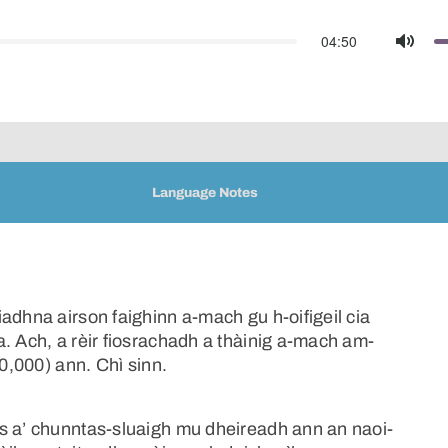
04:50
Mute
Language Notes
adhna airson faighinn a-mach gu h-oifigeil cia
. Ach, a rèir fiosrachadh a thàinig a-mach am-
60,000) ann. Chì sinn.
s a’ chunntas-sluaigh mu dheireadh ann an naoi-