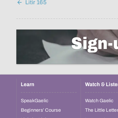
Litir 165
Sign-
Learn
Watch & Liste
SpeakGaelic
Watch Gaelic
Beginners’ Course
The Little Lette