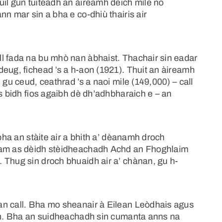
ùil gun tuiteadh an àireamh deich mìle no
n mar sin a bha e co-dhiù thairis air
l fada na bu mhò nan àbhaist. Thachair sin eadar
eug, fichead ’s a h-aon (1921). Thuit an àireamh
 gu ceud, ceathrad ’s a naoi mile (149,000) – call
us bidh fios agaibh dè dh’adhbharaich e – an
 bha an stàite air a bhith a’ dèanamh droch
hlam as dèidh stèidheachadh Achd an Fhoghlaim
 Thug sin droch bhuaidh air a’ chànan, gu h-
an call. Bha mo sheanair à Eilean Leòdhais agus
adh. Bha an suidheachadh sin cumanta anns na