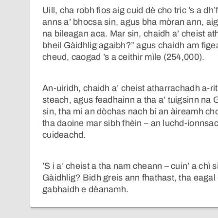
Uill, cha robh fios aig cuid dè cho tric ’s a
anns a’ bhocsa sin, agus bha mòran ann, aig 
na bileagan aca. Mar sin, chaidh a’ cheist a
bheil Gàidhlig agaibh?” agus chaidh am figear
cheud, caogad ’s a ceithir mìle (254,000).
An-uiridh, chaidh a’ cheist atharrachadh a-rith
steach, agus feadhainn a tha a’ tuigsinn na G
sin, tha mi an dòchas nach bi an àireamh cho
tha daoine mar sibh fhèin – an luchd-ionnsac
cuideachd.
’S i a’ cheist a tha nam cheann – cuin’ a ch
Gàidhlig? Bidh greis ann fhathast, tha eagal
gabhaidh e dèanamh.