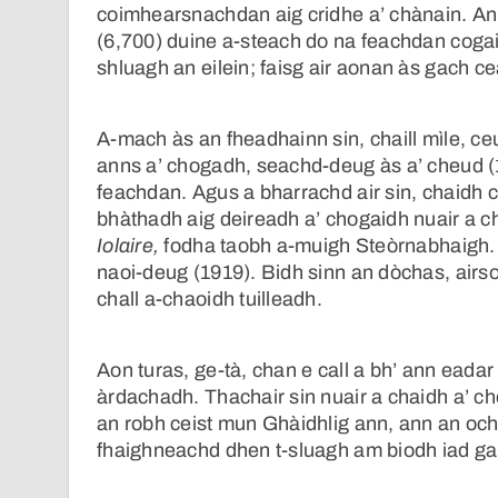
coimhearsnachdan aig cridhe a’ chànain. An
(6,700) duine a-steach do na feachdan cogaidh
shluagh an eilein; faisg air aonan às gach ce
A-mach às an fheadhainn sin, chaill mìle, c
anns a’ chogadh, seachd-deug às a’ cheud 
feachdan. Agus a bharrachd air sin, chaidh 
bhàthadh aig deireadh a’ chogaidh nuair a c
Iolaire,
fodha taobh a-muigh Steòrnabhaigh. B
naoi-deug (1919). Bidh sinn an dòchas, airs
chall a-chaoidh tuilleadh.
Aon turas, ge-tà, chan e call a bh’ ann eada
àrdachadh. Thachair sin nuair a chaidh a’ c
an robh ceist mun Ghàidhlig ann, ann an och
fhaighneachd dhen t-sluagh am biodh iad ga