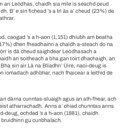
n an Leòdhas, chaidh sia mìle is seachd ceud
. B’ e sin fichead ’s a trì às a’ cheud (23%) de
athrar.
eud, caogad ’s a h-aon (1,151) dhiubh am beatha
(17%) dhen fheadhainn a chaidh a-steach do na
còrr is dà cheud saighdear Leòdhasach a
haidh an soitheach a bha gan toirt dhachaigh, an
ha sin air Là na Bliadhn’ Ùire, naoi-deug is
on iomadach adhbhar, nach fhaicear a leithid de
r an dàrna cunntas-sluaigh agus an ath-fhear, ach
heist atharrachadh. Anns a’ chiad chunntas anns
d-deug, ochdad ’s a h-aon (1881), chaidh
 bruidhinn gu cunbhalach.