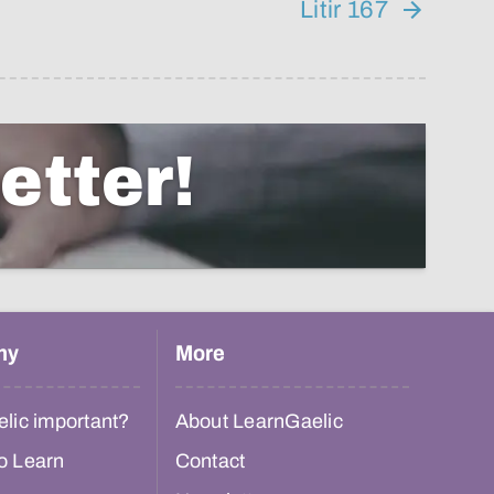
Litir 167
etter!
hy
More
lic important?
About LearnGaelic
o Learn
Contact