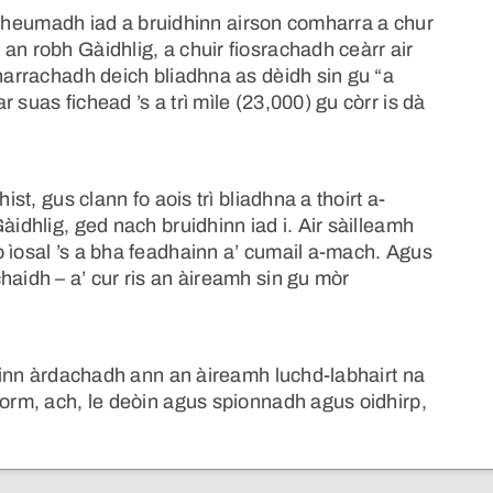
 dh’fheumadh iad a bruidhinn airson comharra a chur
an robh Gàidhlig, a chuir fiosrachadh ceàrr air
tharrachadh deich bliadhna as dèidh sin gu “a
 suas fichead ’s a trì mìle (23,000) gu còrr is dà
ist, gus clann fo aois trì bliadhna a thoirt a-
àidhlig, ged nach bruidhinn iad i. Air sàilleamh
 ìosal ’s a bha feadhainn a’ cumail a-mach. Agus
haidh – a’ cur ris an àireamh sin gu mòr
ì sinn àrdachadh ann an àireamh luchd-labhairt na
 orm, ach, le deòin agus spionnadh agus oidhirp,