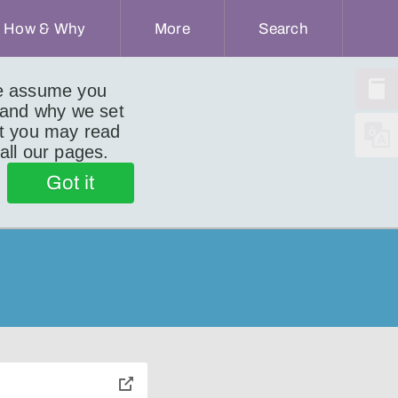
How & Why
More
Search
we assume you
 and why we set
ut you may read
 all our pages.
Got it
toggle