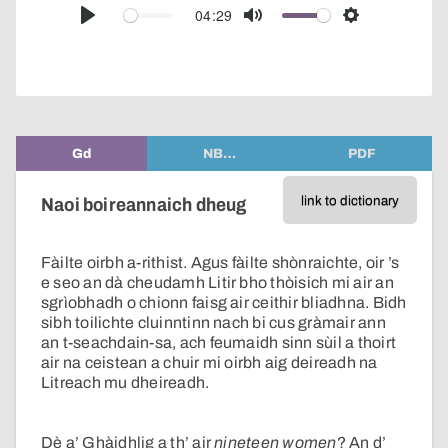
audio
04:29
Play
Mute
Settings
player
Gd
NB…
PDF
link to dictionary
Naoi boireannaich dheug
Fàilte oirbh a-rithist. Agus fàilte shònraichte, oir ’s
e seo an dà cheudamh Litir bho thòisich mi air an
sgrìobhadh o chionn faisg air ceithir bliadhna. Bidh
sibh toilichte cluinntinn nach bi cus gràmair ann
an t-seachdain-sa, ach feumaidh sinn sùil a thoirt
air na ceistean a chuir mi oirbh aig deireadh na
Litreach mu dheireadh.
Dè a’ Ghàidhlig a th’ air
nineteen women
? An d’