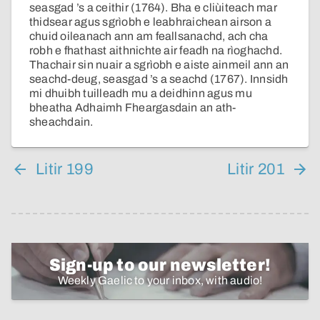
seasgad ’s a ceithir (1764). Bha e cliùiteach mar
thidsear agus sgrìobh e leabhraichean airson a
chuid oileanach ann am feallsanachd, ach cha
robh e fhathast aithnichte air feadh na rìoghachd.
Thachair sin nuair a sgrìobh e aiste ainmeil ann an
seachd-deug, seasgad ’s a seachd (1767). Innsidh
mi dhuibh tuilleadh mu a deidhinn agus mu
bheatha Adhaimh Fheargasdain an ath-
sheachdain.
Litir 199
Litir 201
Sign-up to our newsletter!
Weekly Gaelic to your inbox, with audio!