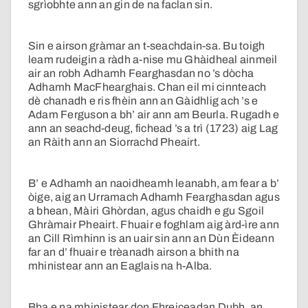
sgrìobhte ann an gin de na faclan sin.
Sin e airson gràmar an t-seachdain-sa. Bu toigh
leam rudeigin a ràdh a-nise mu Ghàidheal ainmeil
air an robh Adhamh Fearghasdan no ’s dòcha
Adhamh MacFhearghais. Chan eil mi cinnteach
dè chanadh e ris fhèin ann an Gàidhlig ach ’s e
Adam Ferguson a bh’ air ann am Beurla. Rugadh e
ann an seachd-deug, fichead ’s a trì (1723) aig Lag
an Ràith ann an Siorrachd Pheairt.
B’ e Adhamh an naoidheamh leanabh, am fear a b’
òige, aig an Urramach Adhamh Fearghasdan agus
a bhean, Màiri Ghòrdan, agus chaidh e gu Sgoil
Ghràmair Pheairt. Fhuair e foghlam aig àrd-ìre ann
an Cill Rìmhinn is an uair sin ann an Dùn Èideann
far an d’ fhuair e trèanadh airson a bhith na
mhinistear ann an Eaglais na h-Alba.
Bha e na mhinistear don Fhreiceadan Dubh, an