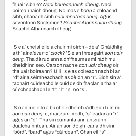
fhuair sibh e?
Naoi boireannaich dheug
. Naoi
boireannaich dheug. No mas e
bean
a chleachd
sibh, chanadh sibh
naoi mnathan deug.
Agus
seventeen Scotsmen?
Seachd Albannaich dheug.
Seachd Albannaich dheug.
’S e a’ cheist eile a chuir mi oirbh – dè a’ Ghàidhlig
a th’ air
eleven o’ clock
? ’S e an fhreagairt a
on uair
deug.
Tha dà rud ann a dh’fheumas mi ràdh mu
dheidhinn seo. Carson nach e
aon uair dheug
oir
tha uair boireann? Uill, ’s e as coireach nach bi an
“d” air a sèimheachadh as dèidh an “r”. Bidh sin a’
tachairt cuideachd le cuid de dh’fhaclan a tha a’
crìochnachadh le “t”, “l”, “n” no “s”.
’S e an rud eile a bu chòir dhomh ràdh gun tuirt mi
aon uair deug
le, mar gum biodh, “s” eadar an “r”
agus an “d”. Tha sin cumanta ann an grunn
dualchainntean. Air an aon dòigh, canaidh sinn
“bòrd”, “bàrd” agus “càirdean”. Chan eil “s”