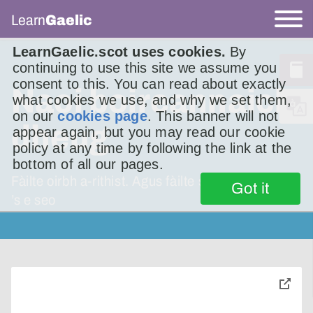
Learn
Gaelic
LearnGaelic.scot uses cookies.
By
continuing to use this site we assume you
consent to this. You can read about exactly
Naoi boireannaich
what cookies we use, and why we set them,
on our
cookies page
. This banner will not
dheug
appear again, but you may read our cookie
policy at any time by following the link at the
bottom of all our pages.
Fàilte oirbh a-rithist. Agus fàilte shònraichte, oir
Got it
’s e seo
toggle
pop-
over