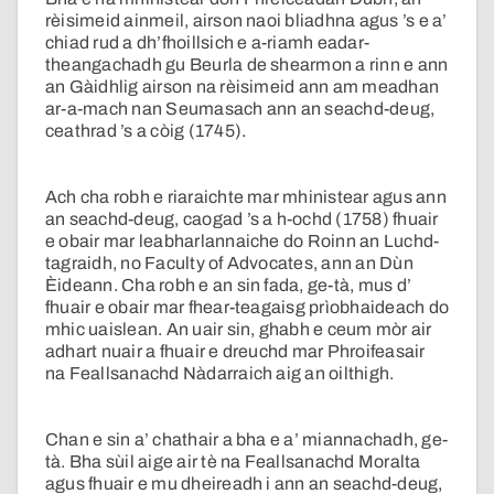
rèisimeid ainmeil, airson naoi bliadhna agus ’s e a’
chiad rud a dh’fhoillsich e a-riamh eadar-
theangachadh gu Beurla de shearmon a rinn e ann
an Gàidhlig airson na rèisimeid ann am meadhan
ar-a-mach nan Seumasach ann an seachd-deug,
ceathrad ’s a còig (1745).
Ach cha robh e riaraichte mar mhinistear agus ann
an seachd-deug, caogad ’s a h-ochd (1758) fhuair
e obair mar leabharlannaiche do Roinn an Luchd-
tagraidh, no Faculty of Advocates, ann an Dùn
Èideann. Cha robh e an sin fada, ge-tà, mus d’
fhuair e obair mar fhear-teagaisg prìobhaideach do
mhic uaislean. An uair sin, ghabh e ceum mòr air
adhart nuair a fhuair e dreuchd mar Phroifeasair
na Feallsanachd Nàdarraich aig an oilthigh.
Chan e sin a’ chathair a bha e a’ miannachadh, ge-
tà. Bha sùil aige air tè na Feallsanachd Moralta
agus fhuair e mu dheireadh i ann an seachd-deug,