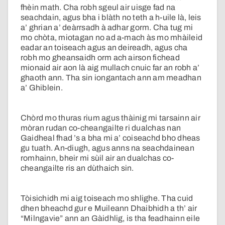
fhèin math. Cha robh sgeul air uisge fad na
seachdain, agus bha i blàth no teth a h-uile là, leis
a’ ghrian a’ deàrrsadh à adhar gorm. Cha tug mi
mo chòta, miotagan no ad a-mach às mo mhàileid
eadar an toiseach agus an deireadh, agus cha
robh mo gheansaidh orm ach airson fichead
mionaid air aon là aig mullach cnuic far an robh a’
ghaoth ann. Tha sin iongantach ann am meadhan
a’ Ghiblein.
Chòrd mo thuras rium agus thàinig mi tarsainn air
mòran rudan co-cheangailte ri dualchas nan
Gaidheal fhad ’s a bha mi a’ coiseachd bho dheas
gu tuath. An-diugh, agus anns na seachdainean
romhainn, bheir mi sùil air an dualchas co-
cheangailte ris an dùthaich sin.
Tòisichidh mi aig toiseach mo shlighe. Tha cuid
dhen bheachd gur e Muileann Dhaibhidh a th’ air
“Milngavie” ann an Gàidhlig, is tha feadhainn eile