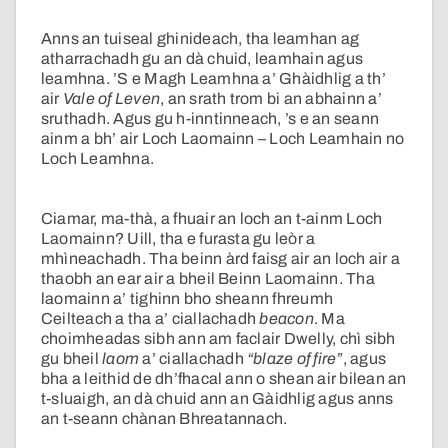
Anns an tuiseal ghinideach, tha leamhan ag
atharrachadh gu an dà chuid, leamhain agus
leamhna. ’S e Magh Leamhna a’ Ghàidhlig a th’
air
Vale of Leven
, an srath trom bi an abhainn a’
sruthadh. Agus gu h-inntinneach, ’s e an seann
ainm a bh’ air Loch Laomainn – Loch Leamhain no
Loch Leamhna.
Ciamar, ma-thà, a fhuair an loch an t-ainm Loch
Laomainn? Uill, tha e furasta gu leòr a
mhìneachadh. Tha beinn àrd faisg air an loch air a
thaobh an ear air a bheil Beinn Laomainn. Tha
laomainn a’ tighinn bho sheann fhreumh
Ceilteach a tha a’ ciallachadh
beacon
. Ma
choimheadas sibh ann am faclair Dwelly, chì sibh
gu bheil
laom
a’ ciallachadh
“blaze of fire”
, agus
bha a leithid de dh’fhacal ann o shean air bilean an
t-sluaigh, an dà chuid ann an Gàidhlig agus anns
an t-seann chànan Bhreatannach.