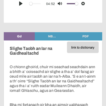
audio
04:52
Play
Mute
Settings
player
Gd
NB…
PDF
link to dictionary
Slighe Taobh an Iar na
Gaidhealtachd
O chionn ghoirid, chuir mi seachad seachdain ann
a bhith a’ coiseachd air slighe a tha a’ dol faisg air
ceud mìle air taobh an iar na h-Alba. ’S e an t-ainm
a th’ oirre “Slighe Taobh an Iar na Gaidhealtachd”
agus tha i a’ ruith eadar Muileann Dhaidh, air
iomall Ghlaschu, agus an Gearasdan.
Bha mi fortanach oir bha an aimsir uabhasach