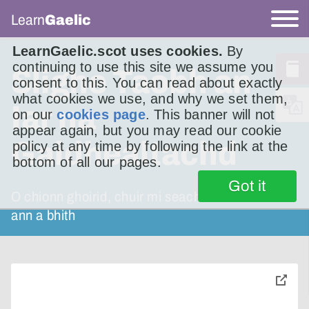
Learn
Gaelic
LearnGaelic.scot uses cookies.
By
continuing to use this site we assume you
Slighe Taobh an
consent to this. You can read about exactly
what cookies we use, and why we set them,
Iar na
on our
cookies page
. This banner will not
appear again, but you may read our cookie
Gaidhealtachd
policy at any time by following the link at the
bottom of all our pages.
Got it
O chionn ghoirid, chuir mi seachad seachdain
ann a bhith
toggle
pop-
over