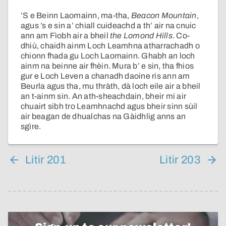
’S e Beinn Laomainn, ma-tha,
Beacon Mountain
,
agus ’s e sin a’ chiall cuideachd a th’ air na cnuic
ann am Fìobh air a bheil
the Lomond Hills
. Co-
dhiù, chaidh ainm Loch Leamhna atharrachadh o
chionn fhada gu Loch Laomainn. Ghabh an loch
ainm na beinne air fhèin. Mura b’ e sin, tha fhios
gur e Loch Leven a chanadh daoine ris ann am
Beurla agus tha, mu thràth, dà loch eile air a bheil
an t-ainm sin. An ath-sheachdain, bheir mi air
chuairt sibh tro Leamhnachd agus bheir sinn sùil
air beagan de dhualchas na Gàidhlig anns an
sgìre.
Litir 201
Litir 203