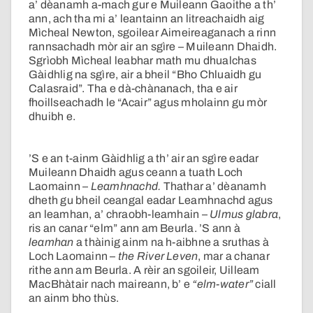
a’ dèanamh a-mach gur e Muileann Gaoithe a th’
ann, ach tha mi a’ leantainn an litreachaidh aig
Mìcheal Newton, sgoilear Aimeireaganach a rinn
rannsachadh mòr air an sgìre – Muileann Dhaidh.
Sgrìobh Mìcheal leabhar math mu dhualchas
Gàidhlig na sgìre, air a bheil “Bho Chluaidh gu
Calasraid”. Tha e dà-chànanach, tha e air
fhoillseachadh le “Acair” agus mholainn gu mòr
dhuibh e.
’S e an t-ainm Gàidhlig a th’ air an sgìre eadar
Muileann Dhaidh agus ceann a tuath Loch
Laomainn –
Leamhnachd.
Thathar a’ dèanamh
dheth gu bheil ceangal eadar Leamhnachd agus
an leamhan, a’ chraobh-leamhain –
Ulmus glabra
,
ris an canar “elm” ann am Beurla. ’S ann à
leamhan
a thàinig ainm na h-aibhne a sruthas à
Loch Laomainn –
the River Leven
, mar a chanar
rithe ann am Beurla. A rèir an sgoileir, Uilleam
MacBhàtair nach maireann, b’ e
“elm-water”
ciall
an ainm bho thùs.