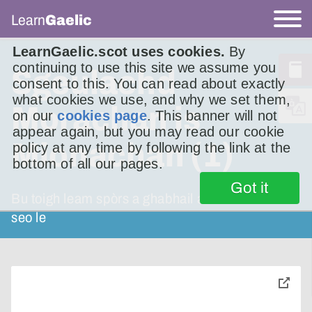
Learn
Gaelic
LearnGaelic.scot uses cookies.
By
continuing to use this site we assume you
Sgeulachd
consent to this. You can read about exactly
what cookies we use, and why we set them,
Morachan is
on our
cookies page
. This banner will not
appear again, but you may read our cookie
Mionachan (1)
policy at any time by following the link at the
bottom of all our pages.
Got it
Bu toigh leam spòrs a ghabhail an t-seachdain
seo le
toggle
pop-
over