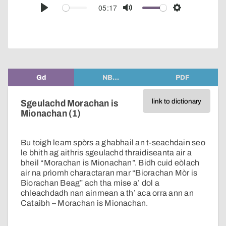
audio
05:17
Play
Mute
Settings
player
Gd
NB…
PDF
link to dictionary
Sgeulachd Morachan is
Mionachan (1)
Bu toigh leam spòrs a ghabhail an t-seachdain seo
le bhith ag aithris sgeulachd thraidiseanta air a
bheil “Morachan is Mionachan”. Bidh cuid eòlach
air na prìomh charactaran mar “Biorachan Mòr is
Biorachan Beag” ach tha mise a’ dol a
chleachdadh nan ainmean a th’ aca orra ann an
Cataibh – Morachan is Mionachan.