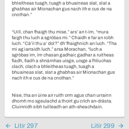
bhleitheas tuagh, tuagh a bhuaineas slat, slat a
ghabhas air Mionachan gus nach ith e cus de na
cnothan.”
“Uill, chan fhaigh thu mise,” ars’ an t-ìm, “mura
faigh thu luch a sgròbas mi.” Chaidh e far an robh
luch. “Cà’il thu a’ dol?” dh’fhaighnich an luch. “Tha
mi ag iarraidh luch,” arsa Morachan, “luch a
sgròbas ìm, ìm chasan gadhair, gadhar a ruitheas
fiadh, fiadh a shnàmhas uisge, uisge a fhliuchas
clach, clach a bhleitheas tuagh, tuagh a
bhuaineas slat, slat a ghabhas air Mionachan gus
nach ith e cus de na cnothan.”
Nise, tha an ùine air ruith orm agus chan urrainn
dhomh mo sgeulachd a thoirt gu crìch an-dràsta.
Cluinnidh sibh tuilleadh an ath-sheachdain.
Litir 297
Litir 299