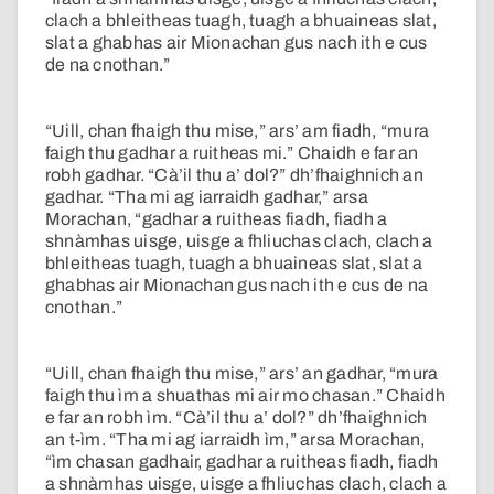
clach a bhleitheas tuagh, tuagh a bhuaineas slat,
slat a ghabhas air Mionachan gus nach ith e cus
de na cnothan.”
“Uill, chan fhaigh thu mise,” ars’ am fiadh, “mura
faigh thu gadhar a ruitheas mi.” Chaidh e far an
robh gadhar. “Cà’il thu a’ dol?” dh’fhaighnich an
gadhar. “Tha mi ag iarraidh gadhar,” arsa
Morachan, “gadhar a ruitheas fiadh, fiadh a
shnàmhas uisge, uisge a fhliuchas clach, clach a
bhleitheas tuagh, tuagh a bhuaineas slat, slat a
ghabhas air Mionachan gus nach ith e cus de na
cnothan.”
“Uill, chan fhaigh thu mise,” ars’ an gadhar, “mura
faigh thu ìm a shuathas mi air mo chasan.” Chaidh
e far an robh ìm. “Cà’il thu a’ dol?” dh’fhaighnich
an t-ìm. “Tha mi ag iarraidh ìm,” arsa Morachan,
“ìm chasan gadhair, gadhar a ruitheas fiadh, fiadh
a shnàmhas uisge, uisge a fhliuchas clach, clach a