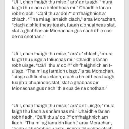
“Uill, chan fhaigh thu mise,” ars’ an tuagh, “mura
faigh thu clach a bhleitheas mi.” Chaidh e far an
robh clach. “Cà’il thu a’ dol?” dh’fhaighnich a’
chlach. “Tha mi ag iarraidh clach,” arsa Morachan,
“clach a bhleitheas tuagh, tuagh a bhuaineas slat,
slat a ghabhas air Mionachan gus nach ith e cus
de na cnothan.”
“Uill, chan fhaigh thu mise,” ars’ a’ chlach, “mura
faigh thu uisge a fhliuchas mi.” Chaidh e far an
robh uisge. “Cà’il thu a’ dol?” dh’fhaighnich an t-
uisge. “Tha mi ag iarraidh uisge,” arsa Morachan,
“uisge a fhliuchas clach, clach a bhleitheas tuagh,
tuagh a bhuaineas slat, slat a ghabhas air
Mionachan gus nach ith e cus de na cnothan.”
“Uill, chan fhaigh thu mise,” ars’ an t-uisge, “mura
faigh thu fiadh a shnàmhas mi.” Chaidh e far an
robh fiadh. “Cà’il thu a’ dol?” dh’fhaighnich am
fiadh. “Tha mi ag iarraidh fiadh,” arsa Morachan,
“fiadh a shnàmhas uisge, uisge a fhliuchas clach,