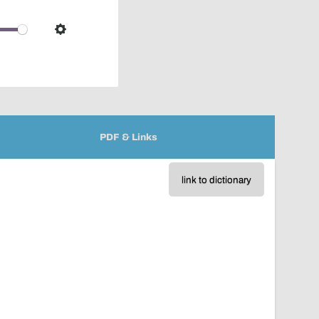
pop-
over
audio
Settings
player
PDF & Links
link to dictionary