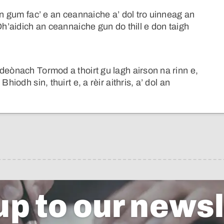
in gum fac’ e an ceannaiche a’ dol tro uinneag an
Dh’aidich an ceannaiche gun do thill e don taigh
deònach Tormod a thoirt gu lagh airson na rinn e,
hiodh sin, thuirt e, a rèir aithris, a’ dol an
up to our newsl