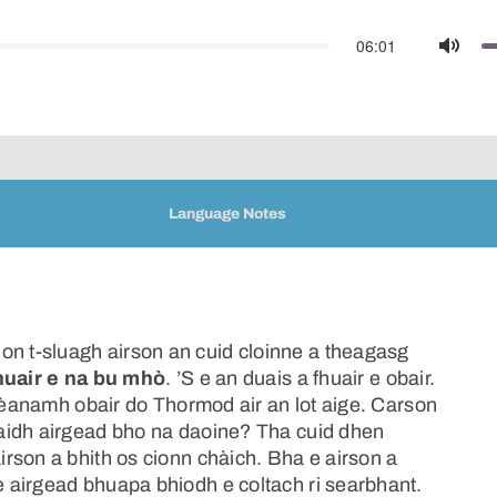
06:01
Mute
Language Notes
 t-sluagh airson an cuid cloinne a theagasg
fhuair e na bu mhò
. ’S e an duais a fhuair e obair.
 dèanamh obair do Thormod air an lot aige. Carson
aidh airgead bho na daoine? Tha cuid dhen
rson a bhith os cionn chàich. Bha e airson a
 airgead bhuapa bhiodh e coltach ri searbhant.