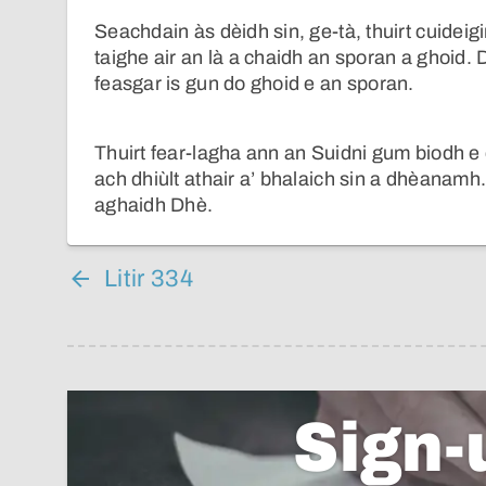
Seachdain às dèidh sin, ge-tà, thuirt cuideig
taighe air an là a chaidh an sporan a ghoid. 
feasgar is gun do ghoid e an sporan.
Thuirt fear-lagha ann an Suidni gum biodh e 
ach dhiùlt athair a’ bhalaich sin a dhèanamh. B
aghaidh Dhè.
Litir 334
Sign-