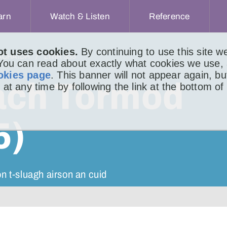
arn
Watch & Listen
Reference
ot uses cookies.
By continuing to use this site 
ACHAIDH
LITIR 335
 You can read about exactly what cookies we use,
okies page
. This banner will not appear again, b
ach Tormod
 at any time by following the link at the bottom of
5)
t-sluagh airson an cuid