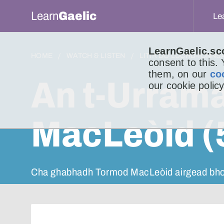
Learn
Gaelic
Le
LearnGaelic.sc
HOME
WATCH & LISTEN
LITIR DO LUCHD-IONNS
consent to this.
them, on our
co
An t-Urram
our cookie policy
MacLeòid (
Cha ghabhadh Tormod MacLeòid airgead bhon 