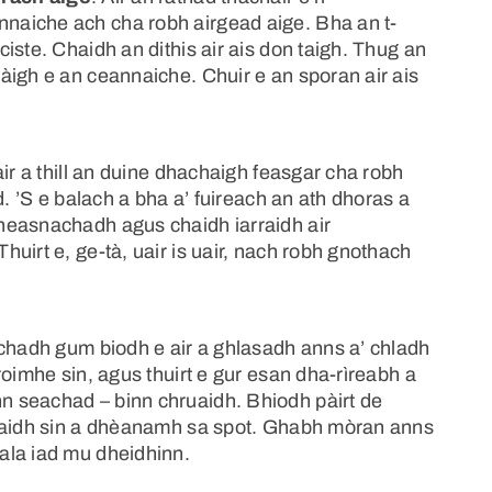
naiche ach cha robh airgead aige. Bha an t-
iste. Chaidh an dithis air ais don taigh. Thug an
àigh e an ceannaiche. Chuir e an sporan air ais
ir a thill an duine dhachaigh feasgar cha robh
d. ’S e balach a bha a’ fuireach an ath dhoras a
heasnachadh agus chaidh iarraidh air
uirt e, ge-tà, uair is uair, nach robh gnothach
achadh gum biodh e air a ghlasadh anns a’ chladh
roimhe sin, agus thuirt e gur esan dha-rìreabh a
 seachad – binn chruaidh. Bhiodh pàirt de
Chaidh sin a dhèanamh sa spot. Ghabh mòran anns
ala iad mu dheidhinn.