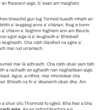
ir an fhearann aige, b’ esan am maighstir.
n dhen bheachd gun tug Tormod buaidh mhath air
bhith a’ teagasg anns a’ chànan, thug e bonn-
h a’ chlann a’ faighinn foghlam ann am Beurla.
n sgoil aige is a’ leughadh a’ Bhìobaill
leughaidh. Cha robh Gàidheil na sgìre a’
 ach mar rud urramach.
umail mar là adhraidh. Cha robh obair sam bith
ith a rachadh an aghaidh nan riaghailtean aige,
aid. Agus, a-rithist, mar mhinistear cha
al. Bhiodh na fir a’ dèanamh obair dha. Am
h a chuir cliù Thormoid fo sgleò. Bha fear a bha
brach aige
. Air an rathad thachair e ri