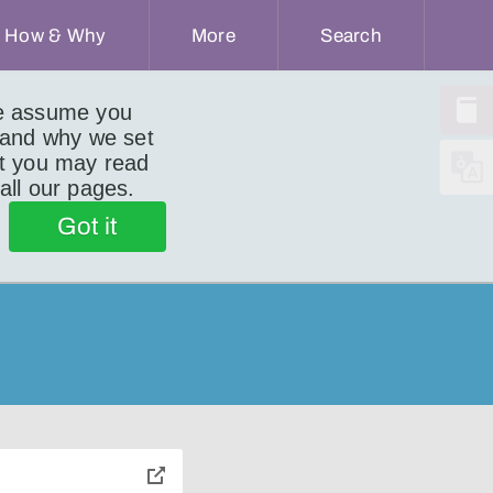
How & Why
More
Search
we assume you
 and why we set
ut you may read
 all our pages.
Got it
toggle