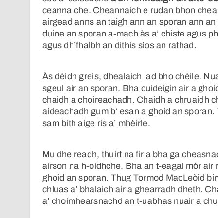
ceannaiche. Cheannaich e rudan bhon chean
airgead anns an taigh ann an sporan ann an c
duine an sporan a-mach às a’ chiste agus ph
agus dh’fhalbh an dithis sìos an rathad.
Às dèidh greis, dhealaich iad bho chèile. Nua
sgeul air an sporan. Bha cuideigin air a ghoi
chaidh a choireachadh. Chaidh a chruaidh c
aideachadh gum b’ esan a ghoid an sporan. Th
sam bith aige ris a’ mhèirle.
Mu dheireadh, thuirt na fir a bha ga cheasn
airson na h-oidhche. Bha an t-eagal mòr air 
ghoid an sporan. Thug Tormod MacLeòid binn
chluas a’ bhalaich air a ghearradh dheth. 
a’ choimhearsnachd an t-uabhas nuair a chu