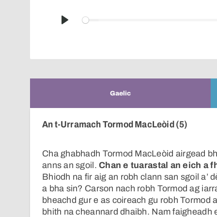
Play
Gaelic
An t-Urramach Tormod MacLeòid (5)
Cha ghabhadh Tormod MacLeòid airgead bhon
anns an sgoil.
Chan e tuarastal an eich a 
Bhiodh na fir aig an robh clann san sgoil a’
a bha sin? Carson nach robh Tormod ag iarr
bheachd gur e as coireach gu robh Tormod ai
bhith na cheannard dhaibh. Nam faigheadh e