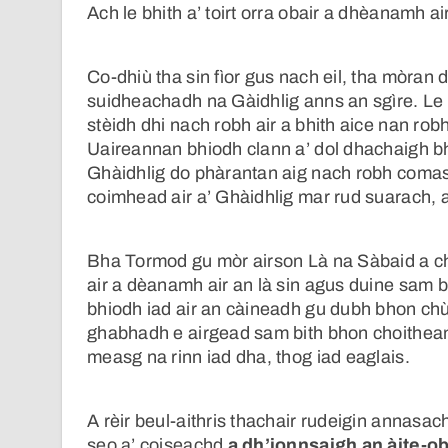
Ach le bhith a’ toirt orra obair a dhèanamh a
Co-dhiù tha sin fìor gus nach eil, tha mòra
suidheachadh na Gàidhlig anns an sgìre. Le 
stèidh dhi nach robh air a bhith aice nan rob
Uaireannan bhiodh clann a’ dol dhachaigh bho
Ghàidhlig do phàrantan aig nach robh comas 
coimhead air a’ Ghàidhlig mar rud suarach,
Bha Tormod gu mòr airson Là na Sàbaid a ch
air a dèanamh air an là sin agus duine sam b
bhiodh iad air an càineadh gu dubh bhon chùb
ghabhadh e airgead sam bith bhon choithean
measg na rinn iad dha, thog iad eaglais.
A rèir beul-aithris thachair rudeigin annasac
seo a’ coiseachd
a dh’ionnsaigh an àite-o