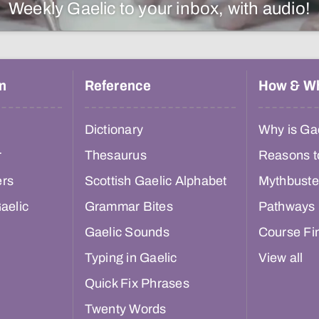
Weekly Gaelic to your inbox, with audio!
n
Reference
How & W
Dictionary
Why is Gae
r
Thesaurus
Reasons t
ers
Scottish Gaelic Alphabet
Mythbuste
aelic
Grammar Bites
Pathways
Gaelic Sounds
Course Fi
Typing in Gaelic
View all
Quick Fix Phrases
Twenty Words