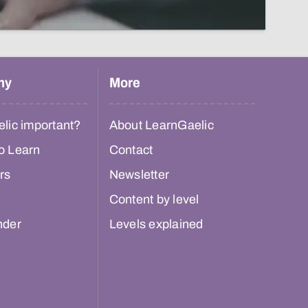
hy
More
lic important?
About LearnGaelic
o Learn
Contact
rs
Newsletter
Content by level
nder
Levels explained