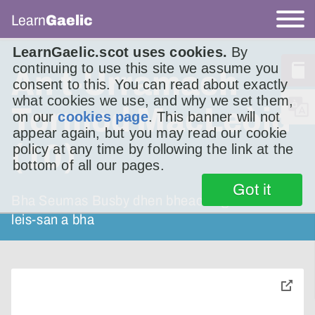
Learn
Gaelic
LearnGaelic.scot uses cookies.
By
continuing to use this site we assume you
An t-Urramach
consent to this. You can read about exactly
what cookies we use, and why we set them,
Tormod MacLeòid
on our
cookies page
. This banner will not
appear again, but you may read our cookie
(10)
policy at any time by following the link at the
bottom of all our pages.
Got it
Bha Seumas Busby dhen bheachd gur ann
leis-san a bha
toggle
pop-
over