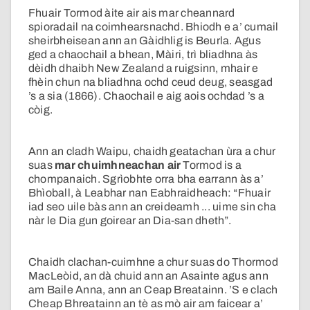
Fhuair Tormod àite air ais mar cheannard
spioradail na coimhearsnachd. Bhiodh e a’ cumail
sheirbheisean ann an Gàidhlig is Beurla. Agus
ged a chaochail a bhean, Màiri, trì bliadhna às
dèidh dhaibh New Zealand a ruigsinn, mhair e
fhèin chun na bliadhna ochd ceud deug, seasgad
’s a sia (1866). Chaochail e aig aois ochdad ’s a
còig.
Ann an cladh Waipu, chaidh geatachan ùra a chur
suas
mar chuimhneachan air
Tormod is a
chompanaich. Sgrìobhte orra bha earrann às a’
Bhìoball, à Leabhar nan Eabhraidheach: “Fhuair
iad seo uile bàs ann an creideamh ... uime sin cha
nàr le Dia gun goirear an Dia-san dheth”.
Chaidh clachan-cuimhne a chur suas do Thormod
MacLeòid, an dà chuid ann an Asainte agus ann
am Baile Anna, ann an Ceap Breatainn. ’S e clach
Cheap Bhreatainn an tè as mò air am faicear a’