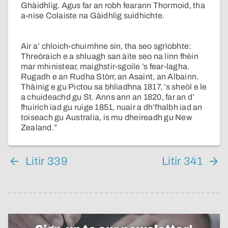
Ghàidhlig. Agus far an robh fearann Thormoid, tha
a-nise Colaiste na Gàidhlig suidhichte.
Air a’ chloich-chuimhne sin, tha seo sgrìobhte:
Threòraich e a shluagh san àite seo na linn fhèin
mar mhinistear, maighstir-sgoile ’s fear-lagha.
Rugadh e an Rudha Stòrr, an Asaint, an Albainn.
Thàinig e gu Pictou sa bhliadhna 1817, ’s sheòl e le
a chuideachd gu St. Anns ann an 1820, far an d’
fhuirich iad gu ruige 1851, nuair a dh’fhalbh iad an
toiseach gu Australia, is mu dheireadh gu New
Zealand.”
Litir 339
Litir 341