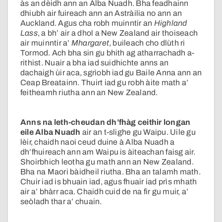
às an dèidh ann an Alba Nuadh. Bha feadhainn
dhiubh air fuireach ann an Astràilia no ann an
Auckland. Agus cha robh muinntir an
Highland
Lass
, a bh’ air a dhol a New Zealand air thoiseach
air muinntir a’
Mhargaret
, buileach cho dlùth ri
Tormod. Ach bha sin gu bhith ag atharrachadh a-
rithist. Nuair a bha iad suidhichte anns an
dachaigh ùir aca, sgrìobh iad gu Baile Anna ann an
Ceap Breatainn. Thuirt iad gu robh àite math a’
feitheamh riutha ann an New Zealand.
Anns na leth-cheudan dh’fhàg ceithir longan
eile Alba Nuadh
air an t-slighe gu Waipu. Uile gu
lèir, chaidh naoi ceud duine à Alba Nuadh a
dh’fhuireach ann am Waipu is àiteachan faisg air.
Shoirbhich leotha gu math ann an New Zealand.
Bha na Maori bàidheil riutha. Bha an talamh math.
Chuir iad is bhuain iad, agus fhuair iad prìs mhath
air a’ bhàrr aca. Chaidh cuid de na fir gu muir, a’
seòladh thar a’ chuain.