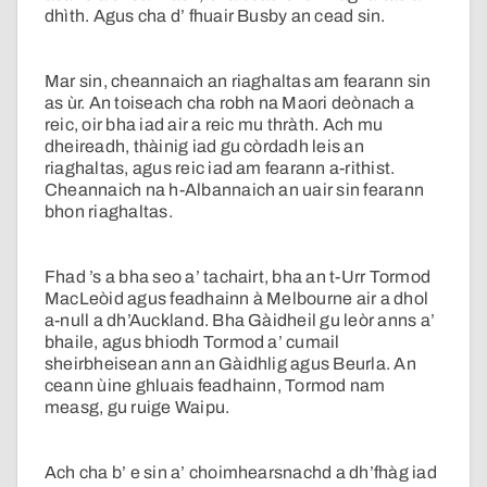
dhìth. Agus cha d’ fhuair Busby an cead sin.
Mar sin, cheannaich an riaghaltas am fearann sin
as ùr. An toiseach cha robh na Maori deònach a
reic, oir bha iad air a reic mu thràth. Ach mu
dheireadh, thàinig iad gu còrdadh leis an
riaghaltas, agus reic iad am fearann a-rithist.
Cheannaich na h-Albannaich an uair sin fearann
bhon riaghaltas.
Fhad ’s a bha seo a’ tachairt, bha an t-Urr Tormod
MacLeòid agus feadhainn à Melbourne air a dhol
a-null a dh’Auckland. Bha Gàidheil gu leòr anns a’
bhaile, agus bhiodh Tormod a’ cumail
sheirbheisean ann an Gàidhlig agus Beurla. An
ceann ùine ghluais feadhainn, Tormod nam
measg, gu ruige Waipu.
Ach cha b’ e sin a’ choimhearsnachd a dh’fhàg iad