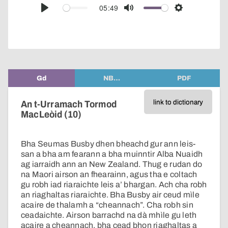
audio
05:49
Play
Mute
Settings
player
Gd
NB…
PDF
link to dictionary
An t-Urramach Tormod
MacLeòid (10)
Bha Seumas Busby dhen bheachd gur ann leis-
san a bha am fearann a bha muinntir Alba Nuaidh
ag iarraidh ann an New Zealand. Thug e rudan do
na Maori airson an fhearainn, agus tha e coltach
gu robh iad riaraichte leis a’ bhargan. Ach cha robh
an riaghaltas riaraichte. Bha Busby air ceud mìle
acaire de thalamh a “cheannach”. Cha robh sin
ceadaichte. Airson barrachd na dà mhìle gu leth
acaire a cheannach, bha cead bhon riaghaltas a