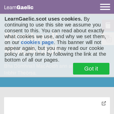
Learn
Gaelic
LearnGaelic.scot uses cookies.
By
continuing to use this site we assume you
consent to this. You can read about exactly
Dòmhnall
what cookies we use, and why we set them,
on our
cookies page
. This banner will not
MacAoidh
appear again, but you may read our cookie
policy at any time by following the link at the
bottom of all our pages.
Bha Dòmhnall MacAoidh ann an geòla faisg air
Got it
Inbhir Theòrsa.
toggle
pop-
over