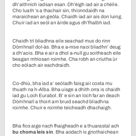
dh’aithnich iadsan esan. Dh’èigh iad air a chèile.
Cho luath ’s a thachair sin, thionndaidh na
maraichean an geòla. Chaidh iad air ais don luing.
Chuir iad an seòl an àirde agus dh’fhalbh iad.
Chaidh trì bliadhna eile seachad mus do rinn
Dòmhnall dol-às. Bha e a-nise naoi bliadhn’ deug
a dh’aois. Bha e air a dhol a-null gu soitheach eile
beagan mhìosan roimhe. Cha robh an criutha ùr
cho eòlach air eachdraidh.
Co-dhiù, bha iad a’ seòladh faisg air costa mu
thuath na h-Alba. Bha uisge a dhìth orra is chaidh
iad gu Loch Eurabol. B’ e sin an loch far an deach
Dòmhnall a thoirt am bruid seachd bliadhna
roimhe. Chuir e roimhe teicheadh dhachaigh.
Bha fios aige nach fhaigheadh e a thuarastal ach
bu choma leis sin
. Bha aodach is gnothaichean