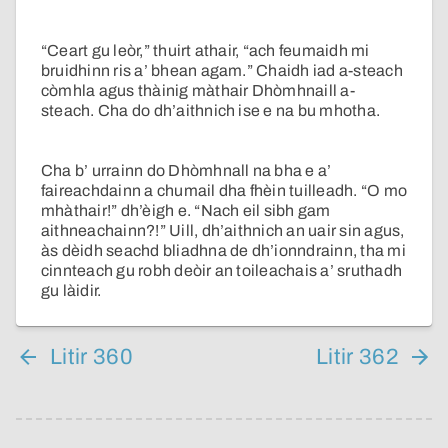
“Ceart gu leòr,” thuirt athair, “ach feumaidh mi
bruidhinn ris a’ bhean agam.” Chaidh iad a-steach
còmhla agus thàinig màthair Dhòmhnaill a-
steach. Cha do dh’aithnich ise e na bu mhotha.
Cha b’ urrainn do Dhòmhnall na bha e a’
faireachdainn a chumail dha fhèin tuilleadh. “O mo
mhàthair!” dh’èigh e. “Nach eil sibh gam
aithneachainn?!” Uill, dh’aithnich an uair sin agus,
às dèidh seachd bliadhna de dh’ionndrainn, tha mi
cinnteach gu robh deòir an toileachais a’ sruthadh
gu làidir.
Litir 360
Litir 362