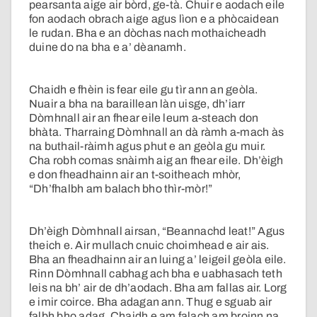
pearsanta aige air bòrd, ge-tà. Chuir e aodach eile
fon aodach obrach aige agus lìon e a phòcaidean
le rudan. Bha e an dòchas nach mothaicheadh
duine do na bha e a’ dèanamh.
Chaidh e fhèin is fear eile gu tìr ann an geòla.
Nuair a bha na baraillean làn uisge, dh’iarr
Dòmhnall air an fhear eile leum a-steach don
bhàta. Tharraing Dòmhnall an dà ràmh a-mach às
na buthail-ràimh agus phut e an geòla gu muir.
Cha robh comas snàimh aig an fhear eile. Dh’èigh
e don fheadhainn air an t-soitheach mhòr,
“Dh’fhalbh am balach bho thìr-mòr!”
Dh’èigh Dòmhnall airsan, “Beannachd leat!” Agus
theich e. Air mullach cnuic choimhead e air ais.
Bha an fheadhainn air an luing a’ leigeil geòla eile.
Rinn Dòmhnall cabhag ach bha e uabhasach teth
leis na bh’ air de dh’aodach. Bha am fallas air. Lorg
e imir coirce. Bha adagan ann. Thug e sguab air
falbh bho adag. Chaidh e am falach am broinn na