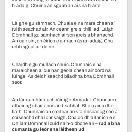
h-adaig. Chuir e an sguab air ais na h-àite.
Làigh e gu sàmhach. Chuala e na maraichean a’
ruith seachad air. An ceann greis, thill iad. Làigh
Dòmhnall gu sàmhach airson greis a bharrachd.
An uair sin, dh’èirich e a-mach às an adaig. Cha
robh sgeul air duine.
Chaidh e gu mullach cnuic. Chunnaic e na
maraichean a’ cur nan geòlaichean air bòrd na
luinge. Às dèidh seachd bliadhna bha Dòmhnall
saor.
An làrna-mhàireach ràinig e Armadal. Chunnaic e
athair ag obair anns an t-sabhal. Bha e air a dhol
liath. Chunnaic an croitear an srainnsear òg seo a’
coiseachd dha ionnsaigh. Cha do dh’aithnich e e.
Dh’iarr Dòmhnall cuid na h-oidhche air –
rud a bha
cumanta gu leòr sna làithean ud
.