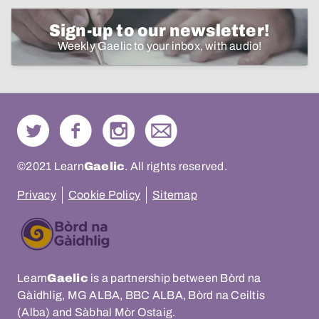
Sign-up to our newsletter!
Weekly Gaelic to your inbox, with audio!
©2021 Learn
Gaelic
. All rights reserved.
Privacy
Cookie Policy
Sitemap
Learn
Gaelic
is a partnership between Bòrd na
Gàidhlig, MG ALBA, BBC ALBA, Bòrd na Ceiltis
(Alba) and Sàbhal Mòr Ostaig.