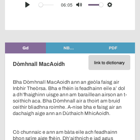
audio
06:05
Play
Mute
Settings
player
Gd
NB…
PDF
link to dictionary
Dòmhnall MacAoidh
Bha Dòmhnall MacAoidh ann an geòla faisg air
Inbhir Theòrsa. Bha e fhèin is feadhainn eile a’ dol
a dh’fhaighinn uisge ann am baraillean airson an t-
soithich aca. Bha Dòmhnall air a thoirt am bruid
ceithir bliadhna roimhe. A-nise bha e faisg air an
dachaigh aige ann an Dùthaich MhicAoidh.
Cò chunnaic e ann am bàta eile ach feadhainn
bhon sgìre aige fhèin. Dh’aithnich e iad agus