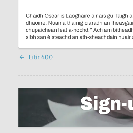
Chaidh Oscar is Laoghaire air ais gu Taigh a’
dhaoine. Nuair a thàinig ciaradh an fheasgair
chupaichean leat a-nochd.” Ach am bitheadh
sibh san èisteachd an ath-sheachdain nuair 
Litir 400
Sign-