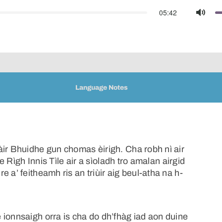
05:42
Mute
Language Notes
àir Bhuidhe gun chomas èirigh. Cha robh nì air
ne Rìgh Innis Tìle air a sìoladh tro amalan airgid
 a’ feitheamh ris an triùir aig beul-atha na h-
 ionnsaigh orra is cha do dh’fhàg iad aon duine