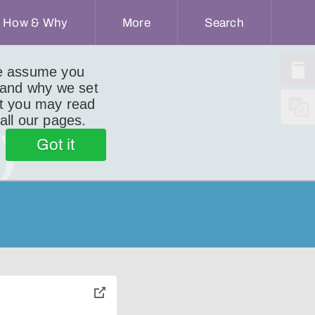
How & Why
More
Search
we assume you
 and why we set
ut you may read
 all our pages.
)
Got it
toggle
pop-