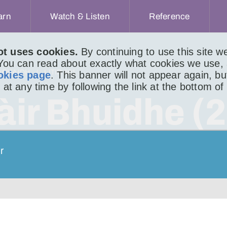
arn
Watch & Listen
Reference
ot uses cookies.
By continuing to use this site 
 You can read about exactly what cookies we use,
ACHAIDH
LITIR 401
okies page
. This banner will not appear again, b
 at any time by following the link at the bottom of
àir Bhuidhe (2
r