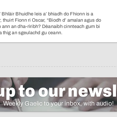
 Bhlàir Bhuidhe leis a’ bhiadh do Fhionn is a
, thuirt Fionn ri Oscar, “Biodh d’ amalan agus do
 ann an dha-rìribh? Dèanaibh cinnteach gum bi
a thig an sgeulachd gu ceann.
up to our newsl
Weekly Gaelic to your inbox, with audio!