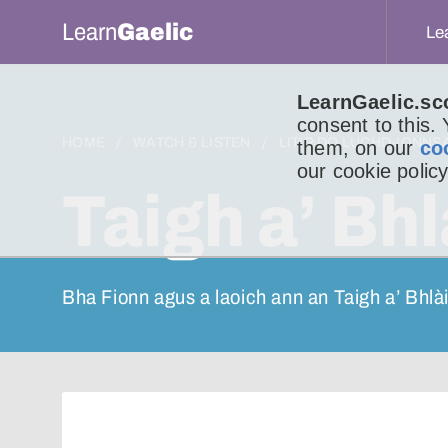
Learn
Gaelic
Le
LearnGaelic.sc
consent to this.
HOME
WATCH & LISTEN
LITIR DO LUCHD-IONNS
them, on our
co
our cookie policy
Taigh a’ Bhl
Bha Fionn agus a laoich ann an Taigh a’ Bhlài