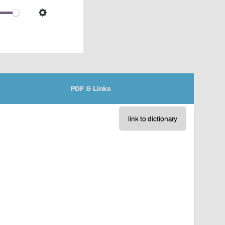
over
audio
Settings
player
PDF & Links
link to dictionary