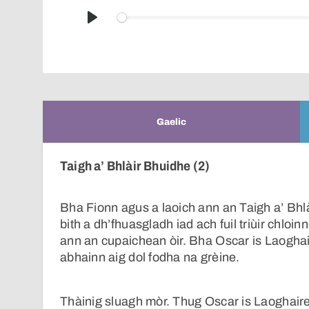
Play
Gaelic
Taigh a’ Bhlàir Bhuidhe (2)
Bha Fionn agus a laoich ann an Taigh a’ Bhl
bith a dh’fhuasgladh iad ach fuil triùir chloin
ann an cupaichean òir. Bha Oscar is Laoghaire
abhainn aig dol fodha na grèine.
Thàinig sluagh mòr. Thug Oscar is Laoghaire