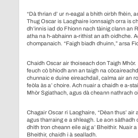
“Dà thrian d’ ur n-eagal a bhith oirbh fhèin, a
Thug Oscar is Laoghaire ionnsaigh orra is ch
dh’innis iad do Fhionn nach tàinig clann an Rì
atha na h-abhainn a-rithist an ath oidhche. A
chompanaich. “Faigh biadh dhuinn,” arsa Fi
Chaidh Oscar air thoiseach don Taigh Mhòr. 
feuch cò bhiodh ann an taigh na còcaireachd a
chunnaic e duine eireachdail, calma air an r
feòla às a’ choire. Ach nuair a chaidh e a-sta
Mhòr Sgiathach, agus dà cheann nathrach oir
Chagair Oscar ri Laoghaire, “Dèan thus’ air a’
agus tharraing e a shleagh. Le aon sàthadh c
dhith tron cheann eile aig a’ Bheithir. Nuair
Bheithir, chaidh i à sealladh.