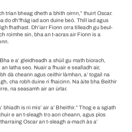
ch trian bheag dheth a bhith oirnn,” thuirt Oscar.
a do dh’fhàg iad aon duine beò. Thill iad agus
gh fhathast. Dh’iarr Fionn orra tilleadh gu beul-
ch roimhe sin, bha an t-acras air Fionn is a
onn.
Bha e a’ gleidheadh a shùil gu math biorach,
n latha seo. Nuair a fhuair e sealladh air,
obh dà cheann agus ceithir làmhan, a’ togail na
igh, cha robh duine ri fhaicinn. Na àite bha Beithir
re, na seasamh air an ùrlar.
 bhiadh is nì mis’ air a’ Bheithir.” Thog e a sgiath
huir e an t-sleagh tro aon cheann, agus pìos
 a tharraing Oscar an t-sleagh a-mach às a’