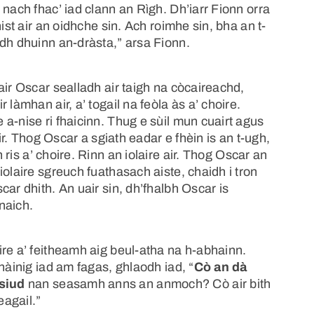
 nach fhac’ iad clann an Rìgh. Dh’iarr Fionn orra
ist air an oidhche sin. Ach roimhe sin, bha an t-
adh dhuinn an-dràsta,” arsa Fionn.
air Oscar sealladh air taigh na còcaireachd,
làmhan air, a’ togail na feòla às a’ choire.
a-nise ri fhaicinn. Thug e sùil mun cuairt agus
air. Thog Oscar a sgiath eadar e fhèin is an t-ugh,
 ris a’ choire. Rinn an iolaire air. Thog Oscar an
olaire sgreuch fuathasach aiste, chaidh i tron
ar dhith. An uair sin, dh’fhalbh Oscar is
naich.
re a’ feitheamh aig beul-atha na h-abhainn.
hàinig iad am fagas, ghlaodh iad, “
Cò an dà
siud
nan seasamh anns an anmoch? Cò air bith
eagail.”