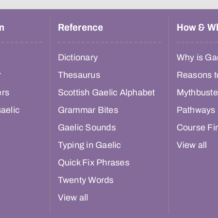
n
Reference
How & W
Dictionary
Why is Gae
r
Thesaurus
Reasons t
ers
Scottish Gaelic Alphabet
Mythbuste
aelic
Grammar Bites
Pathways
Gaelic Sounds
Course Fi
Typing in Gaelic
View all
Quick Fix Phrases
Twenty Words
View all