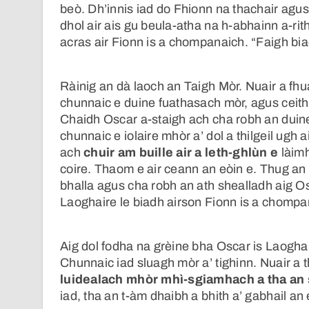
beò. Dh’innis iad do Fhionn na thachair agus
dhol air ais gu beula-atha na h-abhainn a-rith
acras air Fionn is a chompanaich. “Faigh bi
Ràinig an dà laoch an Taigh Mòr. Nuair a fhu
chunnaic e duine fuathasach mòr, agus ceithir 
Chaidh Oscar a-staigh ach cha robh an duine 
chunnaic e iolaire mhòr a’ dol a thilgeil ugh 
ach
chuir am buille air a leth-ghlùn e
làimh
coire. Thaom e air ceann an eòin e. Thug an i
bhalla agus cha robh an ath shealladh aig Osc
Laoghaire le biadh airson Fionn is a chompa
Aig dol fodha na grèine bha Oscar is Laoghai
Chunnaic iad sluagh mòr a’ tighinn. Nuair a t
luidealach mhòr mhì-sgiamhach a tha an 
iad, tha an t-àm dhaibh a bhith a’ gabhail an 