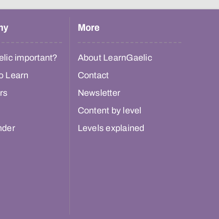
hy
More
lic important?
About LearnGaelic
o Learn
Contact
rs
Newsletter
Content by level
nder
Levels explained