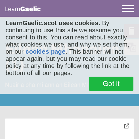
Learn
Gaelic
LearnGaelic.scot uses cookies.
By
continuing to use this site we assume you
consent to this. You can read about exactly
what cookies we use, and why we set them,
Eilean Mhanainn
on our
cookies page
. This banner will not
appear again, but you may read our cookie
(1)
policy at any time by following the link at the
bottom of all our pages.
Got it
Nuair a bha mi ann an Eilean Mhanainn na bu
toggle
pop-
over