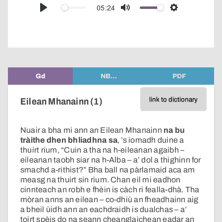
audio
05:24
Play
Mute
Settings
player
Gd
NB…
PDF
link to dictionary
Eilean Mhanainn (1)
Nuair a bha mi ann an Eilean Mhanainn
na bu
tràithe dhen bhliadhna sa
, ’s iomadh duine a
thuirt rium, “Cuin a tha na h-eileanan agaibh –
eileanan taobh siar na h-Alba – a’ dol a thighinn for
smachd a-rithist?” Bha ball na pàrlamaid aca am
measg na thuirt sin rium. Chan eil mi eadhon
cinnteach an robh e fhèin is càch ri fealla-dhà. Tha
mòran anns an eilean – co-dhiù an fheadhainn aig
a bheil ùidh ann an eachdraidh is dualchas – a’
toirt spèis do na seann cheanglaichean eadar an