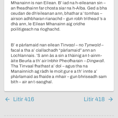
Mhanainn is nan Eilean. B’ iad na h-eileanan sin –
an fheadhainn far chosta siar na h-Alba. Ged a bha
ceudan de dh’eileanan ann, bhathar a’ tomhas –
airson adhbharan rianachd – gun robh trithead ’s a
dhà ann, le Eilean Mhanainn aig cridhe
poilitigeach na rìoghachd.
B’ e pàrlamaid nan eilean
Tinvaal
– no
Tynwald
–
facal a tha a’ ciallachadh “pàrlamaid” ann an
Lochlannais. ’S ann às a sin a thàinig an t-ainm-
àite Beurla a th’ air Inbhir Pheofharain –
Dingwall
.
Tha Tinvaal fhathast a’ dol – agus tha na
Manainnich ag ràdh le moit gur e a th’ innte a’
phàrlamaid as fhaide a mhair – gun bhriseadh sam
bith – air an t-saoghal.
Litir 416
Litir 418