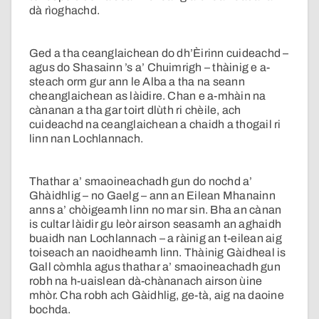
dà rìoghachd.
Ged a tha ceanglaichean do dh’Èirinn cuideachd –
agus do Shasainn ’s a’ Chuimrigh – thàinig e a-
steach orm gur ann le Alba a tha na seann
cheanglaichean as làidire. Chan e a-mhàin na
cànanan a tha gar toirt dlùth ri chèile, ach
cuideachd na ceanglaichean a chaidh a thogail ri
linn nan Lochlannach.
Thathar a’ smaoineachadh gun do nochd a’
Ghàidhlig – no Gaelg – ann an Eilean Mhanainn
anns a’ chòigeamh linn no mar sin. Bha an cànan
is cultar làidir gu leòr airson seasamh an aghaidh
buaidh nan Lochlannach – a ràinig an t-eilean aig
toiseach an naoidheamh linn. Thàinig Gàidheal is
Gall còmhla agus thathar a’ smaoineachadh gun
robh na h-uaislean dà-chànanach airson ùine
mhòr. Cha robh ach Gàidhlig, ge-tà, aig na daoine
bochda.