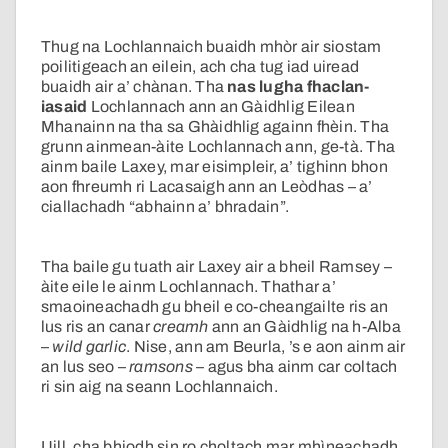
Thug na Lochlannaich buaidh mhòr air siostam
poilitigeach an eilein, ach cha tug iad uiread
buaidh air a’ chànan. Tha
nas lugha fhaclan-
iasaid
Lochlannach ann an Gàidhlig Eilean
Mhanainn na tha sa Ghàidhlig againn fhèin. Tha
grunn ainmean-àite Lochlannach ann, ge-tà. Tha
ainm baile Laxey, mar eisimpleir, a’ tighinn bhon
aon fhreumh ri Lacasaigh ann an Leòdhas – a’
ciallachadh “abhainn a’ bhradain”.
Tha baile gu tuath air Laxey air a bheil Ramsey –
àite eile le ainm Lochlannach. Thathar a’
smaoineachadh gu bheil e co-cheangailte ris an
lus ris an canar
creamh
ann an Gàidhlig na h-Alba
–
wild garlic
. Nise, ann am Beurla, ’s e aon ainm air
an lus seo –
ramsons
– agus bha ainm car coltach
ri sin aig na seann Lochlannaich.
Uill, cha bhiodh sin ro choltach mar mhìneachadh