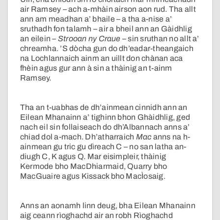
air Ramsey – ach a-mhàin airson aon rud. Tha allt
ann am meadhan a’ bhaile – a tha a-nise a’
sruthadh fon talamh – air a bheil ann an Gàidhlig
an eilein –
Strooan ny Craue
– sin sruthan no allt a’
chreamha. ’S dòcha gun do dh’eadar-theangaich
na Lochlannaich ainm an uillt don chànan aca
fhèin agus gur ann à sin a thàinig an t-ainm
Ramsey.
Tha an t-uabhas de dh’ainmean cinnidh ann an
Eilean Mhanainn a’ tighinn bhon Ghàidhlig, ged
nach eil sin follaiseach do dh’Albannach anns a’
chiad dol a-mach. Dh’atharraich
Mac
anns na h-
ainmean gu tric gu dìreach C – no san latha an-
diugh C, K agus Q. Mar eisimpleir, thàinig
Kermode bho MacDhiarmaid, Quarry bho
MacGuaire agus Kissack bho MacÌosaig.
Anns an aonamh linn deug, bha Eilean Mhanainn
aig ceann rìoghachd air an robh Rìoghachd