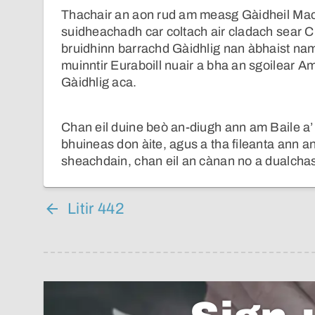
Thachair an aon rud am measg Gàidheil Macha
suidheachadh car coltach air cladach sear C
bruidhinn barrachd Gàidhlig nan àbhaist n
muinntir Euraboill nuair a bha an sgoilear 
Gàidhlig aca.
Chan eil duine beò an-diugh ann am Baile a’
bhuineas don àite, agus a tha fileanta ann an
sheachdain, chan eil an cànan no a dualchas 
Litir 442