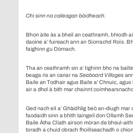
Chì sinn na caileagan bòidheach.
Bhon àite às a bheil an ceathramh, bhiodh aig 
daoine a’ fuireach ann an Siorrachd Rois. Bh
faighinn gu Dòrnach.
Tha an ceathramh sin a’ tighinn bho na bail
beaga ris an canar na
Seaboard Villages
ann
Baile an Todhair agus Baile a’ Chnuic, agus 
air a dhol à bith mar chainnt coimhearsnach
Ged nach eil a’ Ghàidhlig beò an-diugh mar
faodaidh sinn a bhith taingeil don Ollamh 
Baile Àtha Cliath airson mòran de bheul-aith
toradh a chuid obrach fhoillseachadh o chio