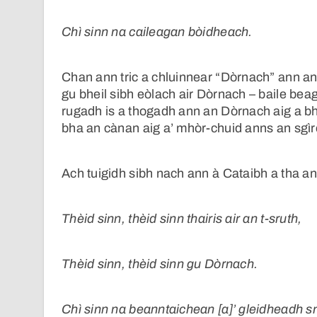
Chì sinn na caileagan bòidheach.
Chan ann tric a chluinnear “Dòrnach” ann an 
gu bheil sibh eòlach air Dòrnach – baile be
rugadh is a thogadh ann an Dòrnach aig a bhe
bha an cànan aig a’ mhòr-chuid anns an sgìr
Ach tuigidh sibh nach ann à Cataibh a tha an
Thèid sinn, thèid sinn thairis air an t-sruth,
Thèid sinn, thèid sinn gu Dòrnach.
Chì sinn na beanntaichean [a]’ gleidheadh 