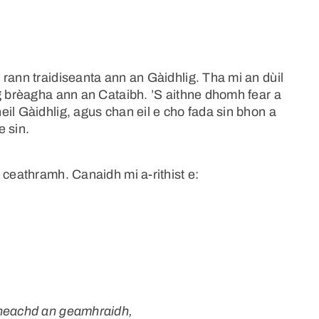
rann traidiseanta ann an Gàidhlig. Tha mi an dùil
ag brèagha ann an Cataibh. ’S aithne dhomh fear a
il Gàidhlig, agus chan eil e cho fada sin bhon a
e sin.
 ceathramh. Canaidh mi a-rithist e:
sneachd an geamhraidh,