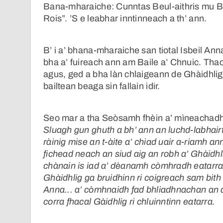
Bana-mharaiche: Cunntas Beul-aithris mu B
Rois”. ’S e leabhar inntinneach a th’ ann.
B’ i a’ bhana-mharaiche san tiotal Isbeil A
bha a’ fuireach ann am Baile a’ Chnuic. Tha
agus, ged a bha làn chlaigeann de Ghàidhli
bailtean beaga sin fallain idir.
Seo mar a tha Seòsamh fhèin a’ mìneachadh 
Sluagh gun ghuth a bh’ ann an luchd-labhai
ràinig mise an t-àite a’ chiad uair a-riamh a
fichead neach an siud aig an robh a’ Ghàidhl
chànain is iad a’ dèanamh còmhradh eatarra fh
Ghàidhlig ga bruidhinn ri coigreach sam bith
Anna... a’ còmhnaidh fad bhliadhnachan an a
corra fhacal Gàidhlig ri chluinntinn eatarra.