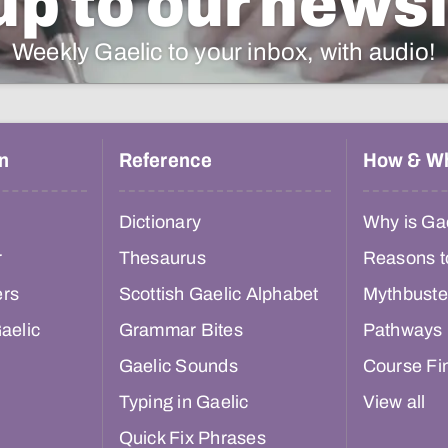
up to our newsl
Weekly Gaelic to your inbox, with audio!
n
Reference
How & W
Dictionary
Why is Gae
r
Thesaurus
Reasons t
ers
Scottish Gaelic Alphabet
Mythbuste
aelic
Grammar Bites
Pathways
Gaelic Sounds
Course Fi
Typing in Gaelic
View all
Quick Fix Phrases