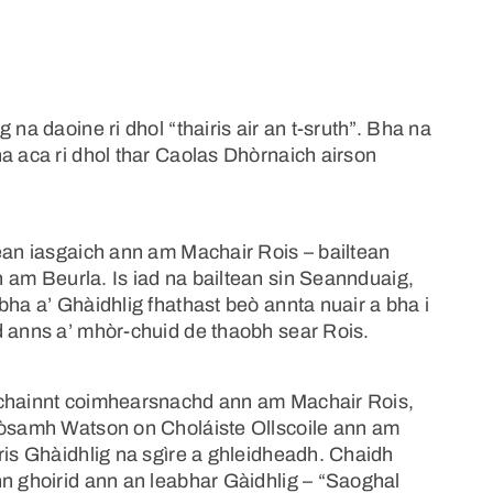
na daoine ri dhol “thairis air an t-sruth”. Bha na
a aca ri dhol thar Caolas Dhòrnaich airson
tean iasgaich ann am Machair Rois – bailtean
 am Beurla. Is iad na bailtean sin Seannduaig,
bha a’ Ghàidhlig fhathast beò annta nuair a bha i
d anns a’ mhòr-chuid de thaobh sear Rois.
 chainnt coimhearsnachd ann am Machair Rois,
Seòsamh Watson on Choláiste Ollscoile ann am
ris Ghàidhlig na sgìre a ghleidheadh. Chaidh
nn ghoirid ann an leabhar Gàidhlig – “Saoghal