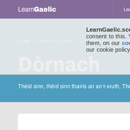
Learn
Gaelic
Le
LearnGaelic.sc
consent to this.
HOME
WATCH & LISTEN
LITIR DO LUCHD-IONNS
them, on our
co
our cookie policy
Dòrnach
Thèid sinn, thèid sinn thairis air an t-sruth, Th