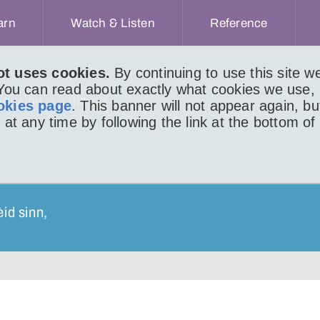
arn
Watch & Listen
Reference
ot uses cookies.
By continuing to use this site 
 You can read about exactly what cookies we use,
ACHAIDH
LITIR 443
okies page
. This banner will not appear again, b
 at any time by following the link at the bottom of
èid sinn,