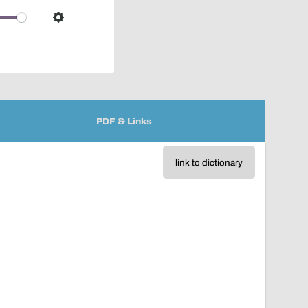
over
audio
Settings
player
PDF & Links
link to dictionary