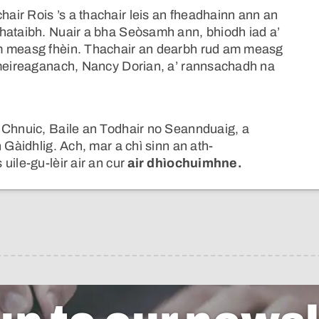
ir Rois ’s a thachair leis an fheadhainn ann an
hataibh. Nuair a bha Seòsamh ann, bhiodh iad a’
am measg fhèin. Thachair an dearbh rud am measg
Ameireaganach, Nancy Dorian, a’ rannsachadh na
 Chnuic, Baile an Todhair no Seannduaig, a
 Gàidhlig. Ach, mar a chì sinn an ath-
uile-gu-lèir air an cur
air dhìochuimhne.