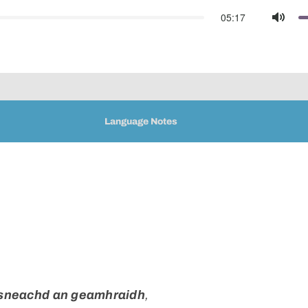
05:17
Mute
Language Notes
 sneachd an geamhraidh
,