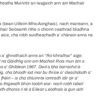
heatha Muinntir an Iasgaich ann am Machair
nna (bean Uilleim MhicAonghais), nach maireann, a
chair Seòsamh rithe o chionn ceathrad bliadhna
g aice, cha robh suidheachadh a’ chànain anns na
a’ ghnothaich anns an “Ro-bhriathar” aige:
rt na Gàidhlig ann am Machair Rois mun àm a
nns a’ Ghiblean 1967. Ged a bha barrachd is
ig, cha bhiodh iad mar bu thrice a’ cleachdadh a’
èin – is cha chluinnte iomradh idir air a’
 a thigeadh bhon taobh siar: nach robh Isbeil
th-dhoras ri tè à Eilean Leòdhais is gun ach