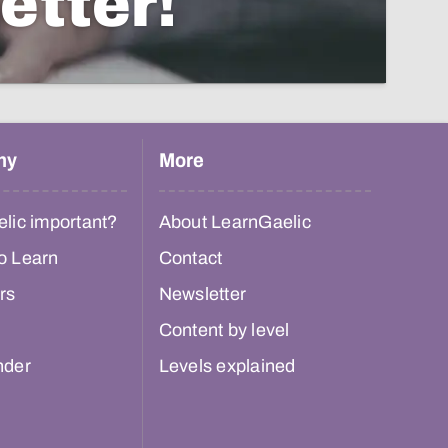
etter!
hy
More
lic important?
About LearnGaelic
o Learn
Contact
rs
Newsletter
Content by level
nder
Levels explained