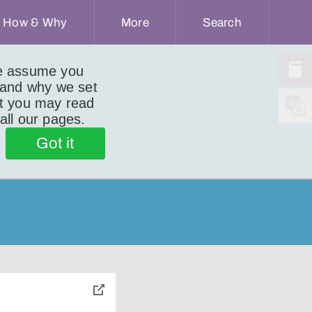
How & Why
More
Search
we assume you
 and why we set
ut you may read
 all our pages.
Got it
toggle
pop-