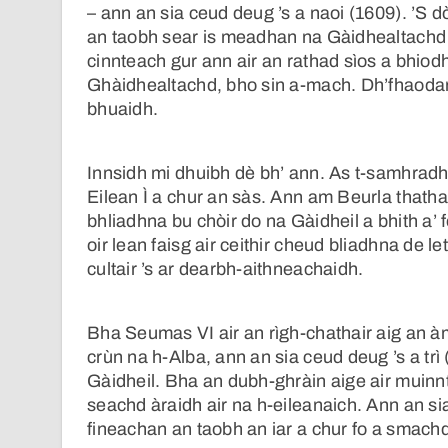
– ann an sia ceud deug ’s a naoi (1609). ’S 
an taobh sear is meadhan na Gàidhealtachd a
cinnteach gur ann air an rathad sìos a bhiod
Ghàidhealtachd, bho sin a-mach. Dh’fhaodar a
bhuaidh.
Innsidh mi dhuibh dè bh’ ann. As t-samhradh
Eilean Ì a chur an sàs. Ann am Beurla thatha
bhliadhna bu chòir do na Gàidheil a bhith a’
oir lean faisg air ceithir cheud bliadhna de le
cultair ’s ar dearbh-aithneachaidh.
Bha Seumas VI air an rìgh-chathair aig an à
crùn na h-Alba, ann an sia ceud deug ’s a trì (
Gàidheil. Bha an dubh-ghràin aige air muinn
seachd àraidh air na h-eileanaich. Ann an si
fineachan an taobh an iar a chur fo a smachd