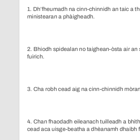
1. Dh’fheumadh na cinn-chinnidh an taic a t
ministearan a phàigheadh.
2. Bhiodh spidealan no taighean-òsta air an
fuirich.
3. Cha robh cead aig na cinn-chinnidh mòran
4. Chan fhaodadh eileanach tuilleadh a bhith 
cead aca uisge-beatha a dhèanamh dhaibh f