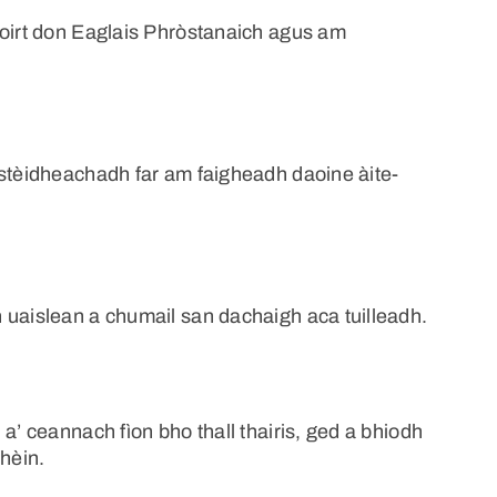
hoirt don Eaglais Phròstanaich agus am
 stèidheachadh far am faigheadh daoine àite-
 uaislean a chumail san dachaigh aca tuilleadh.
a’ ceannach fìon bho thall thairis, ged a bhiodh
hèin.