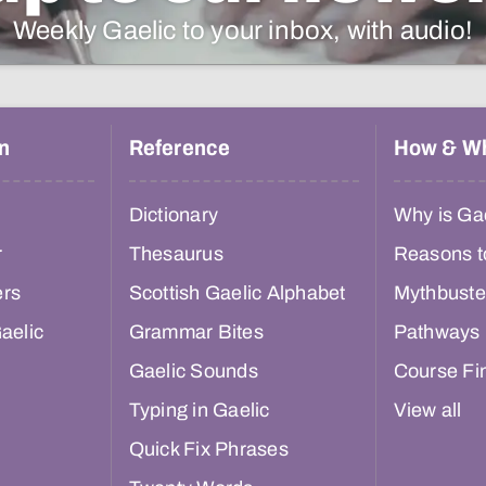
Weekly Gaelic to your inbox, with audio!
n
Reference
How & W
Dictionary
Why is Gae
r
Thesaurus
Reasons t
ers
Scottish Gaelic Alphabet
Mythbuste
aelic
Grammar Bites
Pathways
Gaelic Sounds
Course Fi
Typing in Gaelic
View all
Quick Fix Phrases