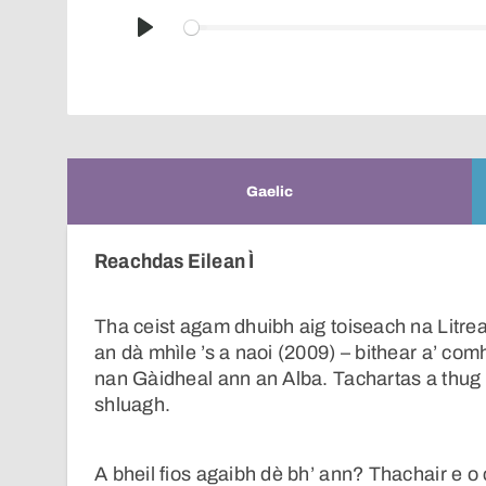
Play
Gaelic
Reachdas Eilean Ì
Tha ceist agam dhuibh aig toiseach na Litre
an dà mhìle ’s a naoi (2009) – bithear a’ c
nan Gàidheal ann an Alba. Tachartas a thug b
shluagh.
A bheil fios agaibh dè bh’ ann? Thachair e o