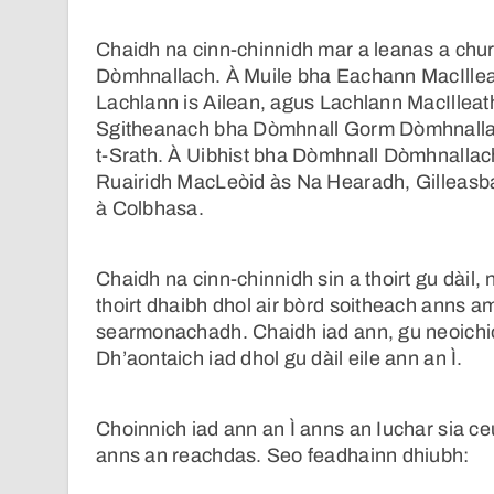
Chaidh na cinn-chinnidh mar a leanas a chur 
Dòmhnallach. À Muile bha Eachann MacIlleat
Lachlann is Ailean, agus Lachlann MacIllea
Sgitheanach bha Dòmhnall Gorm Dòmhnallac
t-Srath. À Uibhist bha Dòmhnall Dòmhnallach
Ruairidh MacLeòid às Na Hearadh, Gilleas
à Colbhasa.
Chaidh na cinn-chinnidh sin a thoirt gu dàil,
thoirt dhaibh dhol air bòrd soitheach anns 
searmonachadh. Chaidh iad ann, gu neoichio
Dh’aontaich iad dhol gu dàil eile ann an Ì.
Choinnich iad ann an Ì anns an Iuchar sia c
anns an reachdas. Seo feadhainn dhiubh: