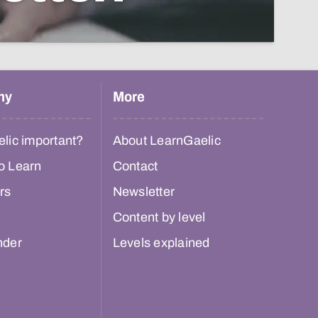
hy
More
lic important?
About LearnGaelic
o Learn
Contact
rs
Newsletter
Content by level
nder
Levels explained