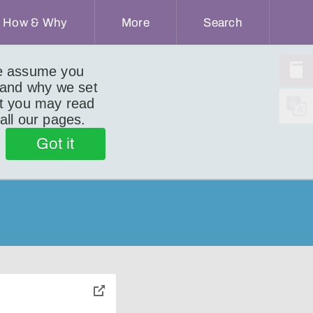
How & Why
More
Search
we assume you
 and why we set
ut you may read
 all our pages.
Got it
toggle
pop-