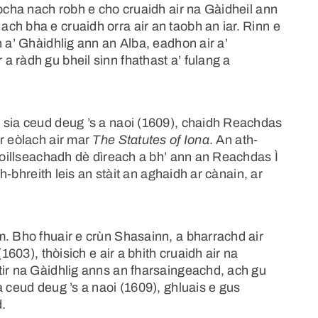
dòcha nach robh e cho cruaidh air na Gàidheil ann
ch bha e cruaidh orra air an taobh an iar. Rinn e
h a’ Ghàidhlig ann an Alba, eadhon air a’
 ràdh gu bheil sinn fhathast a’ fulang a
 sia ceud deug ’s a naoi (1609), chaidh Reachdas
r eòlach air mar
The Statutes of Iona
. An ath-
 foillseachadh dè dìreach a bh’ ann an Reachdas Ì
th-bhreith leis an stàit an aghaidh ar cànain, ar
m. Bho fhuair e crùn Shasainn, a bharrachd air
1603), thòisich e air a bhith cruaidh air na
tir na Gàidhlig anns an fharsaingeachd, ach gu
a ceud deug ’s a naoi (1609), ghluais e gus
.