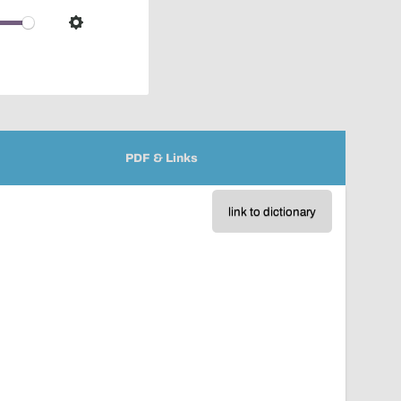
over
audio
Settings
player
PDF & Links
link to dictionary