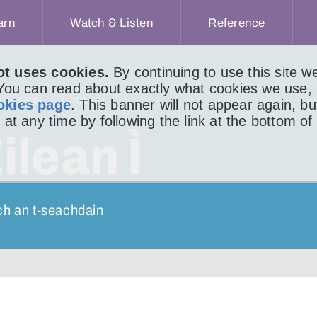
arn
Watch & Listen
Reference
ot uses cookies.
By continuing to use this site 
 You can read about exactly what cookies we use,
ACHAIDH
LITIR 481
okies page
. This banner will not appear again, b
 at any time by following the link at the bottom of
lean Ì
ch an t-seachdain