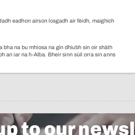
dadh eadhon airson losgadh air fèidh, maighich
a bha na bu mhiosa na gin dhiubh sin oir shàth
h an iar na h-Alba. Bheir sinn sùil orra sin anns
up to our newsl