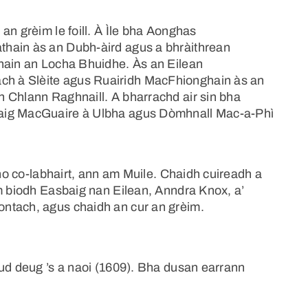
an grèim le foill. À Ìle bha Aonghas
hain às an Dubh-àird agus a bhràithrean
thain an Locha Bhuidhe. Às an Eilean
h à Slèite agus Ruairidh MacFhionghain às an
 Chlann Raghnaill. A bharrachd air sin bha
baig MacGuaire à Ulbha agus Dòmhnall Mac-a-Phì
 no co-labhairt, ann am Muile. Chaidh cuireadh a
am biodh Easbaig nan Eilean, Anndra Knox, a’
ntach, agus chaidh an cur an grèim.
eud deug ’s a naoi (1609). Bha dusan earrann