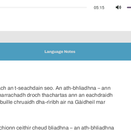
05:15
Mute
Language Notes
ach an t-seachdain seo. An ath-bhliadhna – ann
omharrachadh droch thachartas ann an eachdraidh
uille chruaidh dha-rìribh air na Gàidheil mar
 chionn ceithir cheud bliadhna – an ath-bhliadhna