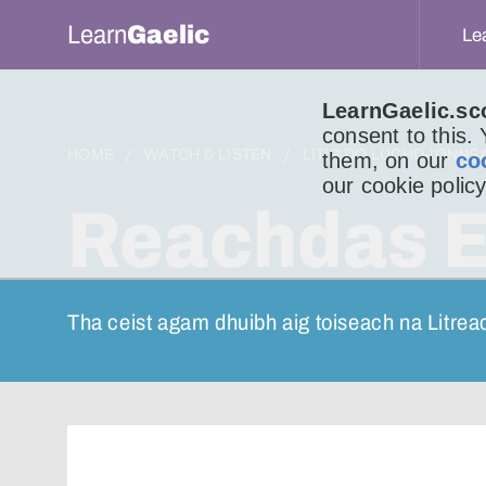
Learn
Gaelic
Le
LearnGaelic.sc
consent to this.
HOME
WATCH & LISTEN
LITIR DO LUCHD-IONNS
them, on our
co
our cookie policy
Reachdas Ei
Tha ceist agam dhuibh aig toiseach na Litrea