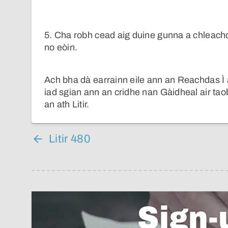
5. Cha robh cead aig duine gunna a chleach
no eòin.
Ach bha dà earrainn eile ann an Reachdas Ì 
iad sgian ann an cridhe nan Gàidheal air taob
an ath Litir.
Litir 480
Sign-