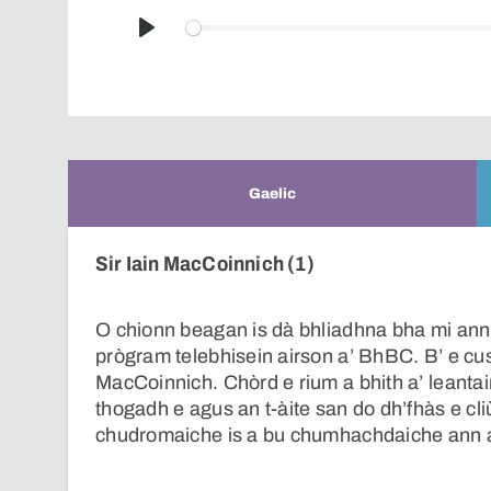
Play
Gaelic
Sir Iain MacCoinnich (1)
O chionn beagan is dà bhliadhna bha mi an
prògram telebhisein airson a’ BhBC. B’ e cusp
MacCoinnich. Chòrd e rium a bhith a’ leantai
thogadh e agus an t-àite san do dh’fhàs e cliù
chudromaiche is a bu chumhachdaiche ann 