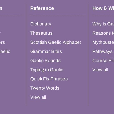
n
Reference
How & W
Dictionary
Why is Gae
r
Thesaurus
Reasons t
ers
Scottish Gaelic Alphabet
Mythbuste
aelic
Grammar Bites
Pathways
Gaelic Sounds
Course Fi
Typing in Gaelic
View all
Quick Fix Phrases
Twenty Words
View all