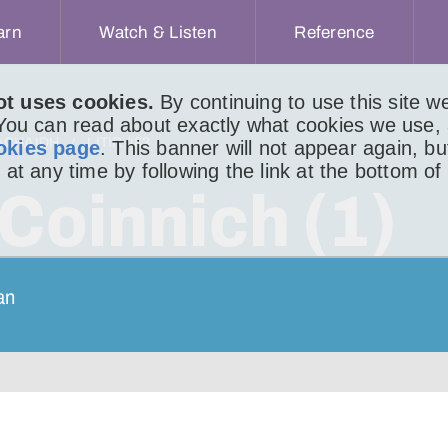
arn
Watch & Listen
Reference
ot uses cookies.
By continuing to use this site 
 You can read about exactly what cookies we use,
ACHAIDH
LITIR 483
okies page
. This banner will not appear again, b
 at any time by following the link at the bottom of
cCoinnich (1)
an