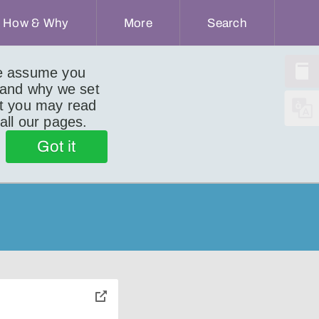
How & Why
More
Search
we assume you
 and why we set
ut you may read
 all our pages.
Got it
toggle
pop-