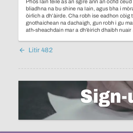
Phòs Iain tèile às an sgìre ann an ochd ceu
bliadhna na bu shine na Iain, agus bha i mòr
òirlich a dh’àirde. Cha robh ise eadhon còig 
gnothaichean na dachaigh, gun robh i gu mat
ath-sheachdain mar a dh’èirich dhaibh nuair
Litir 482
Sign-