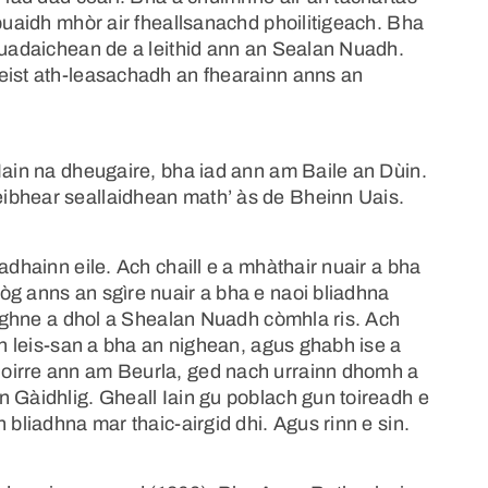
 buaidh mhòr air fheallsanachd phoilitigeach. Bha
 fuadaichean de a leithid ann an Sealan Nuadh.
eist ath-leasachadh an fhearainn anns an
Iain na dheugaire, bha iad ann am Baile an Dùin.
ibhear seallaidhean math’ às de Bheinn Uais.
adhainn eile. Ach chaill e a mhàthair nuair a bha
òg anns an sgìre nuair a bha e naoi bliadhna
h-ìghne a dhol a Shealan Nuadh còmhla ris. Ach
nn leis-san a bha an nighean, agus ghabh ise a
oirre ann am Beurla, ged nach urrainn dhomh a
n Gàidhlig. Gheall Iain gu poblach gun toireadh e
 bliadhna mar thaic-airgid dhi. Agus rinn e sin.