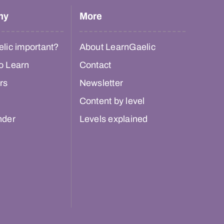
hy
More
lic important?
About LearnGaelic
o Learn
Contact
rs
Newsletter
Content by level
nder
Levels explained