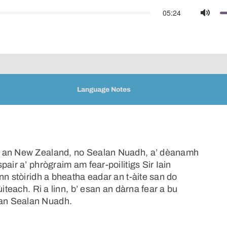
05:24
Mute
Language Notes
n an New Zealand, no Sealan Nuadh, a’ dèanamh
air a’ phrògraim am fear-poilitigs Sir Iain
nn stòiridh a bheatha eadar an t-àite san do
iteach. Ri a linn, b’ esan an dàrna fear a bu
an Sealan Nuadh.