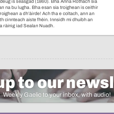
d deug is seasgad (1860). Bha Anna Rothach sia
an na bu lugha. Bha esan sia troighean is ceithir
troighean a dh’àirde! Ach tha e coltach, ann an
h cinnteach aiste fhèin. Innsidh mi dhuibh an
 a ràinig iad Sealan Nuadh.
up to our newsl
Weekly Gaelic to your inbox, with audio!