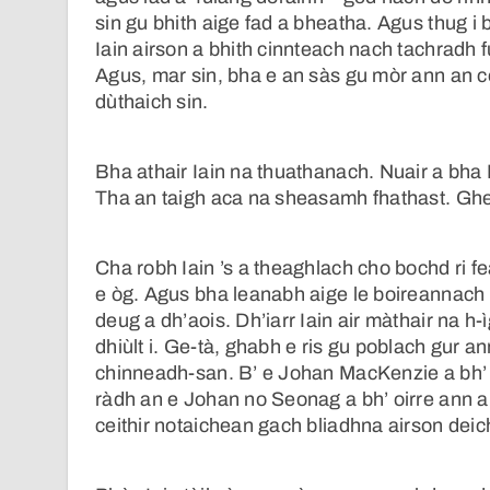
sin gu bhith aige fad a bheatha. Agus thug i
Iain airson a bhith cinnteach nach tachradh
Agus, mar sin, bha e an sàs gu mòr ann an c
dùthaich sin.
Bha athair Iain na thuathanach. Nuair a bha 
Tha an taigh aca na sheasamh fhathast. Ghe
Cha robh Iain ’s a theaghlach cho bochd ri fe
e òg. Agus bha leanabh aige le boireannach 
deug a dh’aois. Dh’iarr Iain air màthair na 
dhiùlt i. Ge-tà, ghabh e ris gu poblach gur a
chinneadh-san. B’ e Johan MacKenzie a bh’ 
ràdh an e Johan no Seonag a bh’ oirre ann a
ceithir notaichean gach bliadhna airson deich