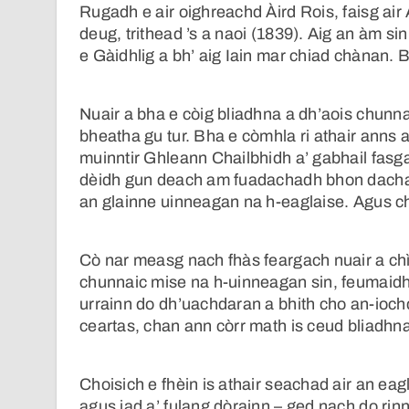
Rugadh e air oighreachd Àird Rois, faisg ai
deug, trithead ’s a naoi (1839). Aig an àm si
e Gàidhlig a bh’ aig Iain mar chiad chànan. 
Nuair a bha e còig bliadhna a dh’aois chunna
bheatha gu tur. Bha e còmhla ri athair anns a
muinntir Ghleann Chailbhidh a’ gabhail fasga
dèidh gun deach am fuadachadh bhon dacha
an glainne uinneagan na h-eaglaise. Agus ch
Cò nar measg nach fhàs feargach nuair a chì 
chunnaic mise na h-uinneagan sin, feumaidh
urrainn do dh’uachdaran a bhith cho an-ioch
ceartas, chan ann còrr math is ceud bliadhna 
Choisich e fhèin is athair seachad air an ea
agus iad a’ fulang dòrainn – ged nach do rin