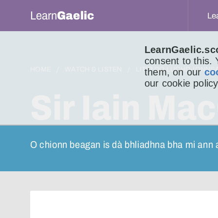
Learn
Gaelic
Le
LearnGaelic.sc
consent to this.
HOME
WATCH & LISTEN
LITIR DO LUCHD-IONNS
them, on our
co
our cookie policy
Sir Iain Ma
O chionn beagan is dà bhliadhna bha mi ann 