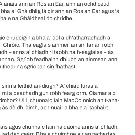
r Alanais ann an Ros an Ear, ann an ochd ceud
n bha a’ Ghàidhlig làidir ann an Ros an Ear agus ’s
Bha e na Ghàidheal do chridhe.
ic e rudeigin a bha a’ dol a dh’atharrachadh a
’ Chròic. Tha eaglais ainmeil an sin far an robh
dh – anns a’ chladh ri taobh na h-eaglaise – às
nnan. Sgrìob feadhainn dhiubh an ainmean ann
ithear na sgrìoban sin fhathast.
sinn a leithid an-diugh? A’ chiad turas a
 mi aideachadh gun robh fearg orm. Ciamar a b’
dmhor? Uill, chunnaic Iain MacCoinnich an t-ana-
às dèidh làimh, ach nuair a bha e a’ tachairt.
glais agus chunnaic Iain na daoine anns a’ chladh,
n iad dad ceàrr. Bha a chuimhne air an tachartas