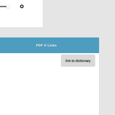
over
audio
Settings
player
PDF & Links
link to dictionary