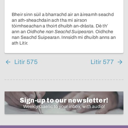
Bheir sinn sùil a bharrachd air an àireamh seachd
an ath-sheachdain ach tha mi airson
tòimhseachan a thoirt dhuibh an-dràsta. Dè th’
ann an
Oidhche nan Seachd Suipearan.
Oidhche
nan Seachd Suipearan. Innsidh mi dhuibh anns an
ath Litir.
Litir 575
Litir 577
Sign-up to our newsletter!
Weekly Gaelic to your inbox, with audio!