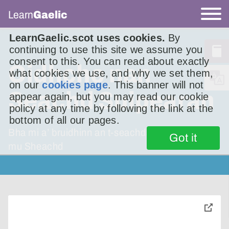
Learn
Gaelic
LearnGaelic.scot uses cookies.
By
continuing to use this site we assume you
consent to this. You can read about exactly
Oidhche nan
what cookies we use, and why we set them,
on our
cookies page
. This banner will not
Seachd Suipearan
appear again, but you may read our cookie
policy at any time by following the link at the
bottom of all our pages.
Bha mi a’ bruidhinn an t-seachdain sa chaidh
Got it
mu Sheachd
toggle
pop-
over