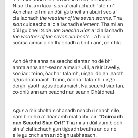
Nise, tha am facal
sian
a’ ciallachadh “stoirm”.
Ach chan eil mi an dùil gu bheil an abairt seo a’
ciallachadh
the weather of the seven storms
. Tha
sian
cuideachd a’ ciallachadh
element.
Tha mi an
dùil gu bheil
Sìde nan Seachd Sian
a’ ciallachadh
the weather of the seven elements
– a h-uile
seòrsa aimsir a dh’fhaodadh a bhith ann, còmhla.
Ach dè tha anns na seachd siantan no dè bh’
annta anns an t-seann aimsir? Uill, a rèir Dwelly,
seo iad: teine, èadhar, talamh, uisge, deigh, gaoth
agus dealanaich. Teine, èadhar, talamh, uisge,
deigh, gaoth agus dealanaich. Na seachd siantan,
co-dhiù ann am beachd nan seann Ghàidheal.
Agus a rèir choltais chanadh neach ri neach eile,
nam biodh e a’ dèanamh mallachd air: “
Deireadh
nan Seachd Sian Ort!
” Tha mi an dùil gum biodh
sin a’ ciallachadh gun tigeadh beatha an duine
eile gu crìch ann an dòigh uabhasach.