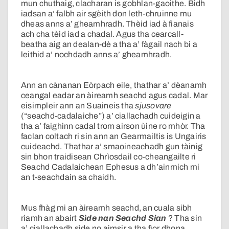
mun chuthaig, clacharan is gobhlan-gaoithe. Bidh
iadsan a’ falbh air sgèith don leth-chruinne mu
dheas anns a’ gheamhradh. Thèid iad à fianais
ach cha tèid iad a chadal. Agus tha cearcall-
beatha aig an dealan-dè a tha a’ fàgail nach bi a
leithid a’ nochdadh anns a’ gheamhradh.
Ann an cànanan Eòrpach eile, thathar a’ dèanamh
ceangal eadar an àireamh seachd agus cadal. Mar
eisimpleir ann an Suaineis tha
sjusovare
(“seachd-cadalaiche”) a’ ciallachadh cuideigin a
tha a’ faighinn cadal trom airson ùine ro mhòr. Tha
faclan coltach ri sin ann an Gearmailtis is Ungairis
cuideachd. Thathar a’ smaoineachadh gun tàinig
sin bhon traidisean Chrìosdail co-cheangailte ri
Seachd Cadalaichean Ephesus a dh’ainmich mi
an t-seachdain sa chaidh.
Mus fhàg mi an àireamh seachd, an cuala sibh
riamh an abairt
Sìde nan Seachd Sian
? Tha sin
a’ ciallachadh sìde no aimsir a tha fìor dhona.