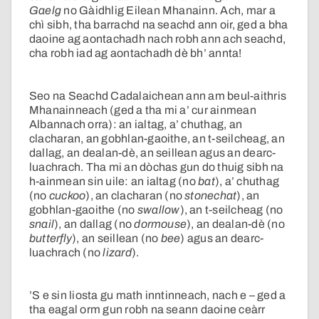
Gaelg
no Gàidhlig Eilean Mhanainn. Ach, mar a
chì sibh, tha barrachd na seachd ann oir, ged a bha
daoine ag aontachadh nach robh ann ach seachd,
cha robh iad ag aontachadh dè bh’ annta!
Seo na Seachd Cadalaichean ann am beul-aithris
Mhanainneach (ged a tha mi a’ cur ainmean
Albannach orra): an ialtag, a’ chuthag, an
clacharan, an gobhlan-gaoithe, an t-seilcheag, an
dallag, an dealan-dè, an seillean agus an dearc-
luachrach. Tha mi an dòchas gun do thuig sibh na
h-ainmean sin uile: an ialtag (no
bat
), a’ chuthag
(no
cuckoo
), an clacharan (no
stonechat
), an
gobhlan-gaoithe (no
swallow
), an t-seilcheag (no
snail
), an dallag (no
dormouse
), an dealan-dè (no
butterfly
), an seillean (no
bee
) agus an dearc-
luachrach (no
lizard
).
’S e sin liosta gu math inntinneach, nach e – ged a
tha eagal orm gun robh na seann daoine ceàrr