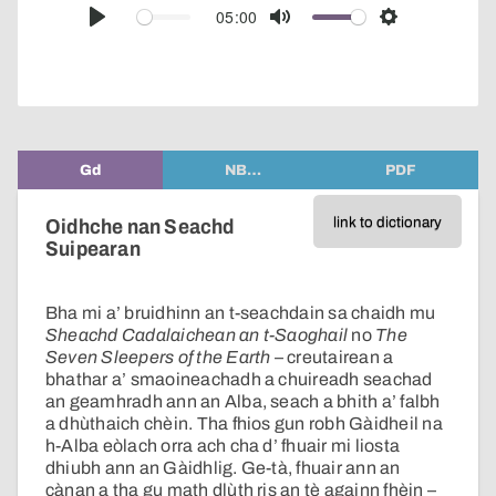
audio
05:00
Play
Mute
Settings
player
Gd
NB…
PDF
link to dictionary
Oidhche nan Seachd
Suipearan
Bha mi a’ bruidhinn an t-seachdain sa chaidh mu
Sheachd Cadalaichean an t-Saoghail
no
The
Seven Sleepers of the Earth
– creutairean a
bhathar a’ smaoineachadh a chuireadh seachad
an geamhradh ann an Alba, seach a bhith a’ falbh
a dhùthaich chèin. Tha fhios gun robh Gàidheil na
h-Alba eòlach orra ach cha d’ fhuair mi liosta
dhiubh ann an Gàidhlig. Ge-tà, fhuair ann an
cànan a tha gu math dlùth ris an tè againn fhèin –