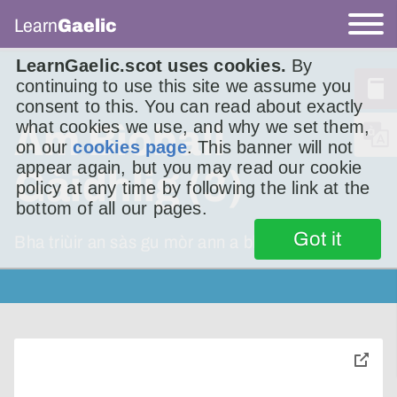
Learn
Gaelic
LearnGaelic.scot uses cookies.
By
continuing to use this site we assume you
consent to this. You can read about exactly
what cookies we use, and why we set them,
Am Bìoball
on our
cookies page
. This banner will not
appear again, but you may read our cookie
Gàidhlig (3)
policy at any time by following the link at the
bottom of all our pages.
Got it
Bha triùir an sàs gu mòr ann a bhith a’
toggle
pop-
over