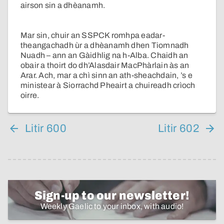
airson sin a dhèanamh.
Mar sin, chuir an SSPCK romhpa eadar-
theangachadh ùr a dhèanamh dhen Tiomnadh
Nuadh – ann an Gàidhlig na h-Alba. Chaidh an
obair a thoirt do dh’Alasdair MacPhàrlain às an
Arar. Ach, mar a chì sinn an ath-sheachdain, ’s e
ministear à Siorrachd Pheairt a chuireadh crìoch
oirre.
Litir 600
Litir 602
Sign-up to our newsletter!
Weekly Gaelic to your inbox, with audio!