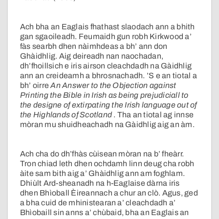
Ach bha an Eaglais fhathast slaodach ann a bhith
gan sgaoileadh. Feumaidh gun robh Kirkwood a’
fàs searbh dhen nàimhdeas a bh’ ann don
Ghàidhlig. Aig deireadh nan naochadan,
dh’fhoillsich e iris airson cleachdadh na Gàidhlig
ann an creideamh a bhrosnachadh. ’S e an tiotal a
bh’ oirre
An Answer to the Objection against
Printing the Bible in Irish as being prejudiciall to
the designe of extirpating the Irish language out of
the Highlands of Scotland
. Tha an tiotal ag innse
mòran mu shuidheachadh na Gàidhlig aig an àm.
Ach cha do dh’fhàs cùisean mòran na b’ fheàrr.
Tron chiad leth dhen ochdamh linn deug cha robh
àite sam bith aig a’ Ghàidhlig ann am foghlam.
Dhiùlt Ard-sheanadh na h-Eaglaise dàrna iris
dhen Bhìoball Èireannach a chur an clò. Agus, ged
a bha cuid de mhinistearan a’ cleachdadh a’
Bhìobaill sin anns a’ chùbaid, bha an Eaglais an