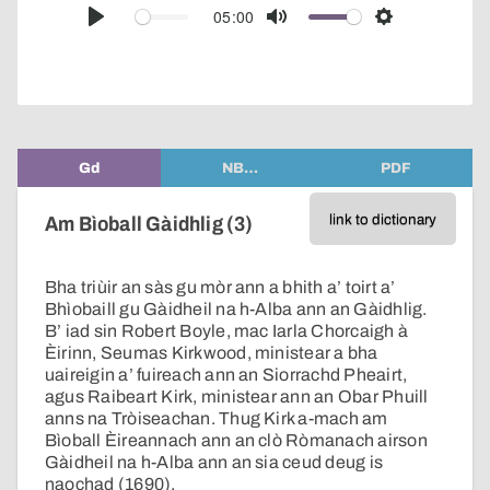
audio
05:00
Play
Mute
Settings
player
Gd
NB…
PDF
link to dictionary
Am Bìoball Gàidhlig (3)
Bha triùir an sàs gu mòr ann a bhith a’ toirt a’
Bhìobaill gu Gàidheil na h-Alba ann an Gàidhlig.
B’ iad sin Robert Boyle, mac Iarla Chorcaigh à
Èirinn, Seumas Kirkwood, ministear a bha
uaireigin a’ fuireach ann an Siorrachd Pheairt,
agus Raibeart Kirk, ministear ann an Obar Phuill
anns na Tròiseachan. Thug Kirk a-mach am
Bìoball Èireannach ann an clò Ròmanach airson
Gàidheil na h-Alba ann an sia ceud deug is
naochad (1690).