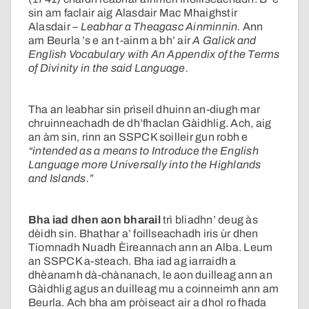
sin am faclair aig Alasdair Mac Mhaighstir
Alasdair –
Leabhar a Theagasc Ainminnin.
Ann
am Beurla ’s e an t-ainm a bh’ air
A Galick and
English Vocabulary with An Appendix of the Terms
of Divinity in the said Language.
Tha an leabhar sin prìseil dhuinn an-diugh mar
chruinneachadh de dh’fhaclan Gàidhlig. Ach, aig
an àm sin, rinn an SSPCK soilleir gun robh e
“intended as a means to Introduce the English
Language more Universally into the Highlands
and Islands.”
Bha iad dhen aon bharail
trì bliadhn’ deug às
dèidh sin. Bhathar a’ foillseachadh iris ùr dhen
Tiomnadh Nuadh Èireannach ann an Alba. Leum
an SSPCK a-steach. Bha iad ag iarraidh a
dhèanamh dà-chànanach, le aon duilleag ann an
Gàidhlig agus an duilleag mu a coinneimh ann am
Beurla. Ach bha am pròiseact air a dhol ro fhada