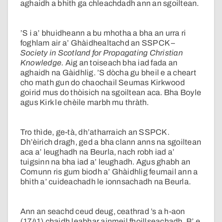
aghaidh a bhith ga chleachdadh ann an sgoiltean.
’S i a’ bhuidheann a bu mhotha a bha an urra ri
foghlam air a’ Ghàidhealtachd an SSPCK –
Society in Scotland for Propagating Christian
Knowledge.
Aig an toiseach bha iad fada an
aghaidh na Gàidhlig. ’S dòcha gu bheil e a cheart
cho math gun do chaochail Seumas Kirkwood
goirid mus do thòisich na sgoiltean aca. Bha Boyle
agus Kirk le chèile marbh mu thràth.
Tro thìde, ge-tà, dh’atharraich an SSPCK.
Dh’èirich dragh, ged a bha clann anns na sgoiltean
aca a’ leughadh na Beurla, nach robh iad a’
tuigsinn na bha iad a’ leughadh. Agus ghabh an
Comunn ris gum biodh a’ Ghàidhlig feumail ann a
bhith a’ cuideachadh le ionnsachadh na Beurla.
Ann an seachd ceud deug, ceathrad ’s a h-aon
(1741) chaidh leabhar ainmeil fhoillseachadh. B’ e