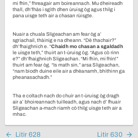
mi fhìn,” fhreagair am boireannach. Mu dheireadh
thall, dh’fhàs i sgìth dhen ùruisg òg agus thilg i
pana uisge teth air a chasan rùisgte.
Nuair a chuala Sligeachan am fear òg a’
sgriachail, thàinig e na dheann. “Dè thachair?”
dh’fhaighnich e. “
Chaidh mo chasan a sgaldadh
le uisge teth,” thuirt an t-ùruisg òg. “Agus cò rinn
e?” dh’fhaighnich Sligeachan. “Mi fhìn, mi fhìn!”
thuirt am fear òg. “Is math sin,” arsa Sligeachan,
“nam biodh duine eile air a dhèanamh, bhithinn ga
pheanasachadh.”
Tha e coltach nach do chuir an t-ùruisg òg dragh
air a’ bhoireannach tuilleadh, agus nach d’ fhuair
Sligeachan a-mach riamh cò thilg uisge teth air a
mhac.
Litir 628
Litir 630