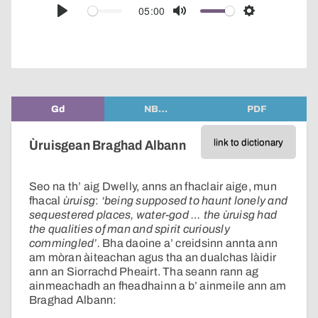
audio
05:00
Play
Mute
Settings
player
Gd
NB…
PDF
link to dictionary
Ùruisgean Braghad Albann
Seo na th’ aig Dwelly, anns an fhaclair aige, mun
fhacal
ùruisg
:
‘being supposed to haunt lonely and
sequestered places, water-god … the ùruisg had
the qualities of man and spirit curiously
commingled’.
Bha daoine a’ creidsinn annta ann
am mòran àiteachan agus tha an dualchas làidir
ann an Siorrachd Pheairt. Tha seann rann ag
ainmeachadh an fheadhainn a b’ ainmeile ann am
Braghad Albann: