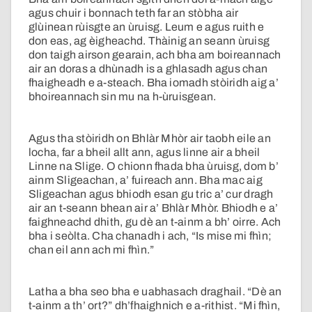
agus chuir i bonnach teth far an stòbha air
glùinean rùisgte an ùruisg. Leum e agus ruith e
don eas, ag èigheachd. Thàinig an seann ùruisg
don taigh airson gearain, ach bha am boireannach
air an doras a dhùnadh is a ghlasadh agus chan
fhaigheadh e a-steach. Bha iomadh stòiridh aig a’
bhoireannach sin mu na h-ùruisgean.
Agus tha stòiridh on Bhlàr Mhòr air taobh eile an
locha, far a bheil allt ann, agus linne air a bheil
Linne na Slige. O chionn fhada bha ùruisg, dom b’
ainm Sligeachan, a’ fuireach ann. Bha mac aig
Sligeachan agus bhiodh esan gu tric a’ cur dragh
air an t-seann bhean air a’ Bhlàr Mhòr. Bhiodh e a’
faighneachd dhith, gu dè an t-ainm a bh’ oirre. Ach
bha i seòlta. Cha chanadh i ach, “Is mise mi fhìn;
chan eil ann ach mi fhìn.”
Latha a bha seo bha e uabhasach draghail. “Dè an
t-ainm a th’ ort?” dh’fhaighnich e a-rithist. “Mi fhìn,