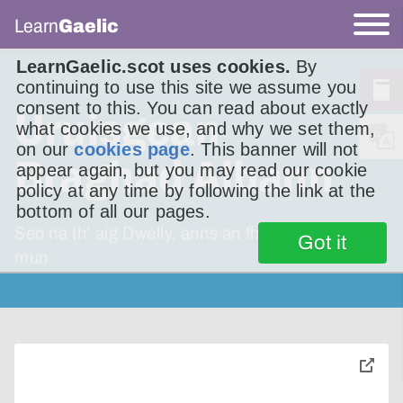
Learn
Gaelic
LearnGaelic.scot uses cookies.
By
continuing to use this site we assume you
consent to this. You can read about exactly
Ùruisgean
what cookies we use, and why we set them,
on our
cookies page
. This banner will not
Braghad Albann
appear again, but you may read our cookie
policy at any time by following the link at the
bottom of all our pages.
Seo na th’ aig Dwelly, anns an fhaclair aige,
Got it
mun
toggle
pop-
over