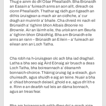
Thug e ainm do dh’Obar Pheallaidh. Bha Brùnaidh
an Easain a’ fuireach anns an aon allt, dìreach os
cionn Pheallaidh. Thathar ag ràdh gun tigeadh an
dithis ùruisgean a-mach air an oidhche, a’ cur
dragh air muinntir a’ bhaile. Cha chreid mi nach eil
Brùnaidh a’ tighinn bhon Albais
Broonie
no
Brownie
. Air an làimh eile, tha
urisk
ann am Beurla
a’ tighinn bhon Ghàidhlig. Bha am Brùnaidh eile
anns an rann – Brùnaidh an Eilein – a’ fuireach air
eilean ann an Loch Tatha.
Cha robh na h-ùruisgean olc ach bha iad draghail.
Latha a bha seo aig Àird Eònaig air bruach a deas
Loch Tatha, bha boireannach a’ dèanamh
bonnaich-choirce. Thàinig ùruisg òg a-steach, gun
chuireadh, agus shuidh e aig an teine. Nuair a bha
a’ chiad bhonnach deiseil, ghoid e e, agus dh’ith e
e. Rinn e an dearbh rud leis an dàrna bonnach,
agus an treas fear.
Bha am boireannach sgìth dhen dol a-mach aige