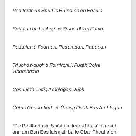
Peallaidh an Spùit is Brùnaidh an Easain
Babaidh an Lochain is Brùnaidh an Eilein
Padarlan à Feàrnan, Peadragan, Patragan
Triubhas-dubh à Fairtirchill, Fuath Coire
Ghamhnain
Cas-luath Leitir, Amhlagan Dubh
Catan Ceann-liath, is Ùruisg Dubh Eas Amhlagan
B’ e Peallaidh an Spùit am fear a bha a’ fuireach
ann am Bun Eas faisg air baile Obar Pheallaidh.