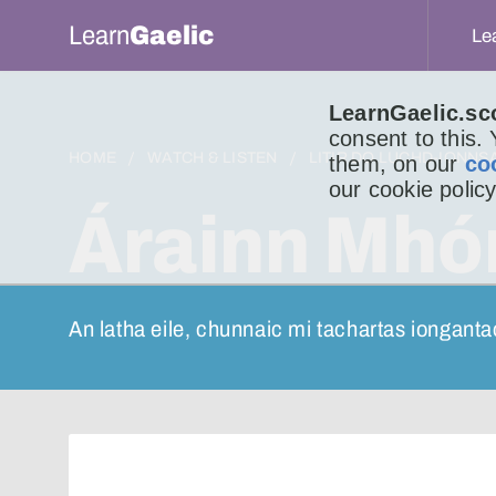
Learn
Gaelic
Le
LearnGaelic.sc
consent to this.
HOME
WATCH & LISTEN
LITIR DO LUCHD-IONNS
them, on our
co
our cookie policy
Árainn Mhór
An latha eile, chunnaic mi tachartas ionganta