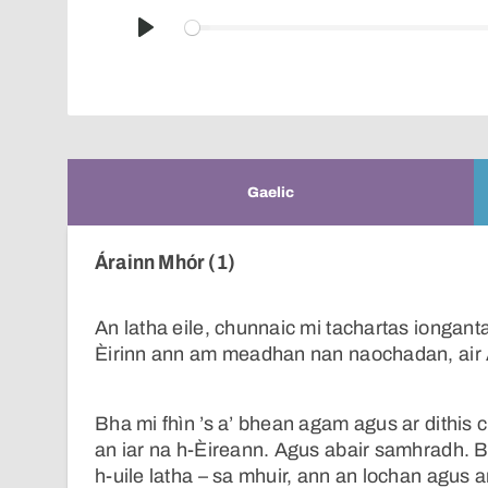
Play
Gaelic
Árainn Mhór (1)
An latha eile, chunnaic mi tachartas iongan
Èirinn ann am meadhan nan naochadan, air Ár
Bha mi fhìn ’s a’ bhean agam agus ar dithis 
an iar na h-Èireann. Agus abair samhradh. B
h-uile latha – sa mhuir, ann an lochan agus 