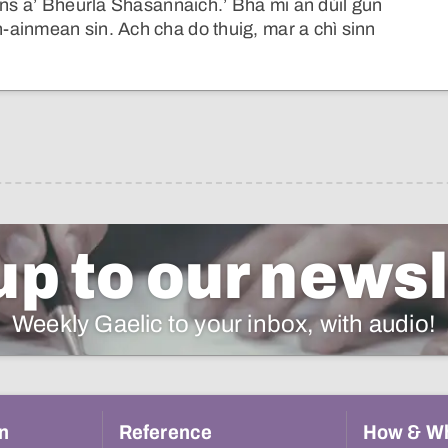
ns a’ Bheurla Shasannaich.’ Bha mi an dùil gun
ainmean sin. Ach cha do thuig, mar a chì sinn
up to our newsl
Weekly Gaelic to your inbox, with audio!
n
Reference
How & W