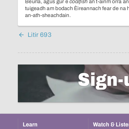
Beurla, agus gur e
coalfish
an t-ainm orra an
tuigeadh am bodach Èireannach fear de na h-
an-ath-sheachdain.
Litir 693
Sign-
Learn
Watch & Liste