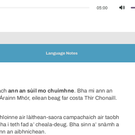
05:00
Mute
Language Notes
tach
ann an sùil mo chuimhne
. Bha mi ann an
ainn Mhór, eilean beag far costa Thìr Chonaill.
chloinne air làithean-saora campachaich air taobh
ha i teth fad a’ cheala-deug. Bha sinn a’ snàmh a
ann an aibhnichean.