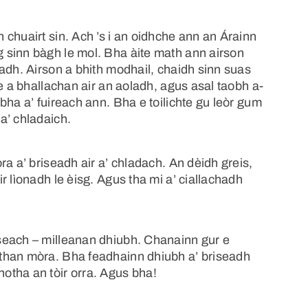
 chuairt sin. Ach ’s i an oidhche ann an Árainn
 sinn bàgh le mol. Bha àite math ann airson
adh. Airson a bhith modhail, chaidh sinn suas
e a bhallachan air an aoladh, agus asal taobh a-
bha a’ fuireach ann. Bha e toilichte gu leòr gum
a’ chladaich.
a a’ briseadh air a’ chladach. An dèidh greis,
r lìonadh le èisg. Agus tha mi a’ ciallachadh
seach – milleanan dhiubh. Chanainn gur e
than mòra. Bha feadhainn dhiubh a’ briseadh
otha an tòir orra. Agus bha!