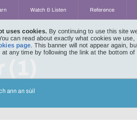
arn
Watch & Listen
Reference
ot uses cookies.
By continuing to use this site 
 You can read about exactly what cookies we use,
ACHAIDH
LITIR 694
okies page
. This banner will not appear again, b
 at any time by following the link at the bottom of
 (1)
ch ann an sùil