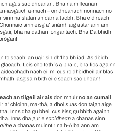
aich agus saoidheanan. Bha na milleanan
an-iasgaich a-mach – oir dhèanadh rionnach no
 sinn na slatan an dàrna taobh. Bha e dìreach
 Chunnaic sinn èisg a’ snàmh aig astar ann am
asgair, bha na dathan iongantach. Bha Daibhidh
 brògan!
n toiseach; an uair sin dh’fhalbh iad. Às dèidh
glacadh. Leis cho teth ’s a bha e, bha fios againn
ideachadh nach eil mi cus ro dhèidheil air blas
e mhath iasg sam bith eile seach saoidhean!
ach an tilgeil air ais
don mhuir
no an cumail
air a’ chloinn, ma-thà, a dhol suas don taigh aige
ha, Inns dha gu bheil cus èisg gu bhith againn
 dha. Inns dha gur e
saoidhean
a chanas sinn
aithe
a chanas muinntir na h-Alba ann am