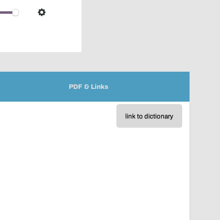
over
audio
Settings
player
PDF & Links
link to dictionary