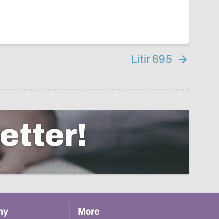
Litir 695
etter!
hy
More