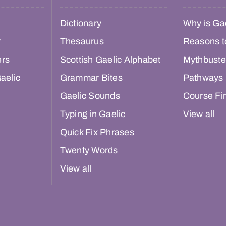
Dictionary
Why is Gae
r
Thesaurus
Reasons t
ers
Scottish Gaelic Alphabet
Mythbuste
aelic
Grammar Bites
Pathways
Gaelic Sounds
Course Fi
Typing in Gaelic
View all
Quick Fix Phrases
Twenty Words
View all