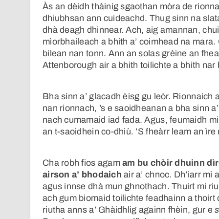
Às an dèidh thàinig sgaothan mòra de rionn
dhiubhsan ann cuideachd. Thug sinn na slat
dhà deagh dhinnear. Ach, aig amannan, chuir
mìorbhaileach a bhith a’ coimhead na mara.
bilean nan tonn. Ann an solas grèine an fhe
Attenborough air a bhith toilichte a bhith nar
Bha sinn a’ glacadh èisg gu leòr. Rionnaich a
nan rionnach, ’s e saoidheanan a bha sinn a’ 
nach cumamaid iad fada. Agus, feumaidh mi a
an t-saoidhein co-dhiù. ’S fheàrr leam an ìr
Cha robh fios agam
am bu chòir dhuinn dìre
airson a’ bhodaich
air a’ chnoc. Dh’iarr mi 
agus innse dhà mun ghnothach. Thuirt mi riut
ach gum biomaid toilichte feadhainn a thoirt
riutha anns a’ Ghàidhlig againn fhèin, gur e
s