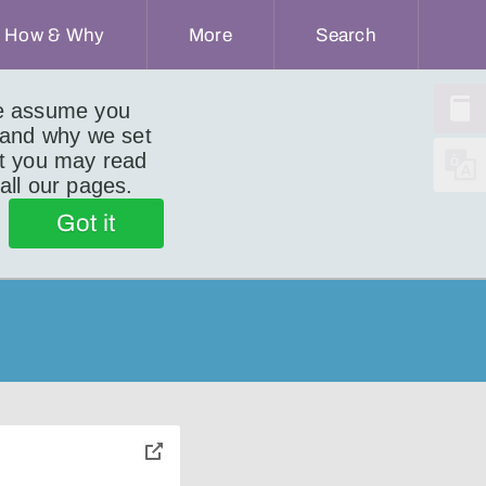
How & Why
More
Search
we assume you
 and why we set
ut you may read
 all our pages.
Got it
toggle
pop-