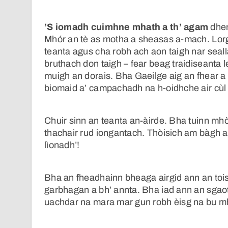
’S iomadh cuimhne mhath a th’ agam
dhen
Mhór an tè as motha a sheasas a-mach. Lorg
teanta agus cha robh ach aon taigh nar seall
bruthach don taigh – fear beag traidiseanta l
muigh an dorais. Bha Gaeilge aig an fhear a 
biomaid a’ campachadh na h-oidhche air cùl 
Chuir sinn an teanta an-àirde. Bha tuinn mhòr
thachair rud iongantach. Thòisich am bàgh ai
lìonadh’!
Bha an fheadhainn bheaga airgid ann an toi
garbhagan a bh’ annta. Bha iad ann an sgao
uachdar na mara mar gun robh èisg na bu mh