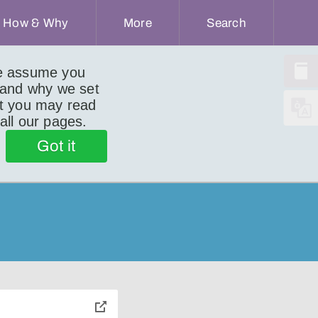
How & Why
More
Search
we assume you
 and why we set
ut you may read
 all our pages.
Got it
toggle