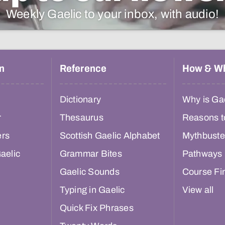
Weekly Gaelic to your inbox, with audio!
n
Reference
How & W
Dictionary
Why is Gae
r
Thesaurus
Reasons t
ers
Scottish Gaelic Alphabet
Mythbuste
aelic
Grammar Bites
Pathways
Gaelic Sounds
Course Fi
Typing in Gaelic
View all
Quick Fix Phrases