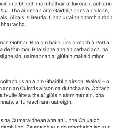
huilinn a bhiodh mo mhàthair a’ fuireach, ach ann
bhar
. Tha ainmean-àite Gàidhlig anns an eilean,
s, Albais is Beurla. Chan urrainn dhomh a ràdh
 bharrachd.
 nan Gobhar. Bha am baile pìos a-mach à Port a’
ha de thìr-mòr. Bha sinne ann an carbad ach, na
lighe sin, uaireannan a’ giùlain màileid mhòr
coltach ris an ainm Ghàidhlig airson ‘Wales’ –
a’
m ann an Cuimris airson na dùthcha sin. Coltach
h-uile àite a tha a’ giùlain ainm mar sin, bha
nais, a’ fuireach ann uaireigin.
is na Cumaraidhean ann an Linne Chluaidh.
chdamh linn. Feumaidh gun do mhothaich iad gun