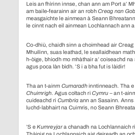
Leis an fhìrinn innse, chan ann am Port a’ M
am baile-fearainn air an robh
Creag nan Go
measgaichte le ainmean à Seann Bhreatannai
le cinnt nach eil ainmean Lochlannach ann a
Co-dhiù, chaidh sinn a choimhead air Creag
Mhuilinn, suas leathad, le seallaidhean mat
h-òige, bhiodh mo mhàthair a’ coiseachd na s
agus poca làn bìdh. ’S i a bha fut is làidir!
Tha an t-ainm
Cumaradh
inntinneach. Tha e 
Chuimrigh
. Agus coltach ri
Cymru
– an t-ain
cuideachd ri
Cumbria
ann an Sasainn. Anns a 
luchd-labhairt na Cuimris, no Seann Bhreatan
’S e
Kumreyjar
a chanadh na Lochlannaich r
Thàinig na Lochlannaich aig deireadh an o