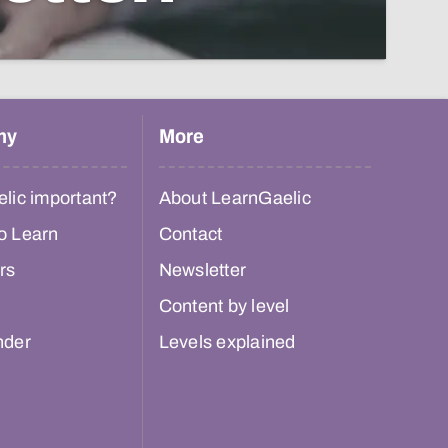
hy
More
lic important?
About LearnGaelic
o Learn
Contact
rs
Newsletter
Content by level
nder
Levels explained