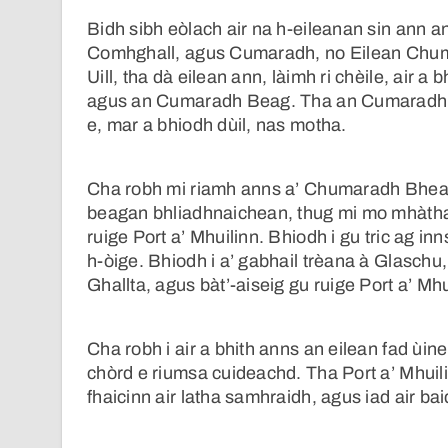
Bidh sibh eòlach air na h-eileanan sin ann a
Comhghall, agus Cumaradh, no Eilean Chum
Uill, tha dà eilean ann, làimh ri chèile, ai
agus an Cumaradh Beag. Tha an Cumaradh M
e, mar a bhiodh dùil, nas motha.
Cha robh mi riamh anns a’ Chumaradh Bhea
beagan bhliadhnaichean, thug mi mo mhàthair
ruige Port a’ Mhuilinn. Bhiodh i gu tric ag 
h-òige. Bhiodh i a’ gabhail trèana à Glaschu, 
Ghallta, agus bàt’-aiseig gu ruige Port a’ Mhu
Cha robh i air a bhith anns an eilean fad ùin
chòrd e riumsa cuideachd. Tha Port a’ Mhuil
fhaicinn air latha samhraidh, agus iad air b