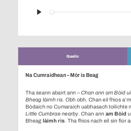
Play
Gaelic
Na Cumraidhean – Mòr is Beag
Tha seann abairt ann –
Chan ann am Bòid uil
Bheag làimh ris.
Obh obh. Chan eil fhios a’m
Bòdaich no Cumaraich uabhasach toilichte 
Little Cumbrae nearby
. Chan ann
am Bòid
u
Bheag
làimh ris
. Tha fhios nach eil sin fìor