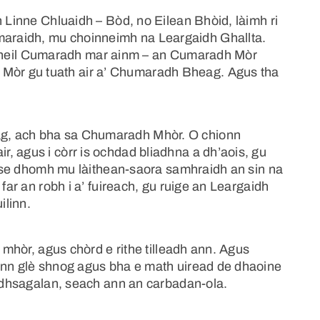
n Linne Chluaidh – Bòd, no Eilean Bhòid, làimh ri
araidh, mu choinneimh na Leargaidh Ghallta.
r a bheil Cumaradh mar ainm – an Cumaradh Mòr
òr gu tuath air a’ Chumaradh Bheag. Agus tha
g, ach bha sa Chumaradh Mhòr. O chionn
, agus i còrr is ochdad bliadhna a dh’aois, gu
innse dhomh mu làithean-saora samhraidh an sin na
far an robh i a’ fuireach, gu ruige an Leargaidh
ilinn.
e mhòr, agus chòrd e rithe tilleadh ann. Agus
inn glè shnog agus bha e math uiread de dhaoine
aidhsagalan, seach ann an carbadan-ola.