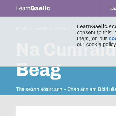
Learn
Gaelic
Le
LearnGaelic.sc
HOME
WATCH & LISTEN
LITIR DO LUCHD-IONNS
consent to this.
them, on our
co
Na Cumraidh
our cookie policy
Beag
Tha seann abairt ann – Chan ann am Bòid uil