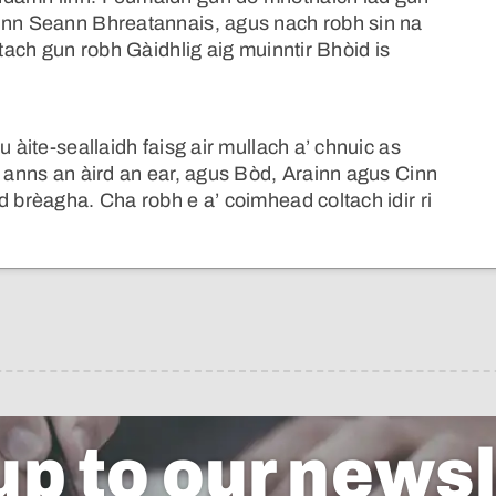
hinn Seann Bhreatannais, agus nach robh sin na
ltach gun robh Gàidhlig aig muinntir Bhòid is
u àite-seallaidh faisg air mullach a’ chnuic as
r anns an àird an ear, agus Bòd, Arainn agus Cinn
d brèagha. Cha robh e a’ coimhead coltach idir ri
up to our newsl