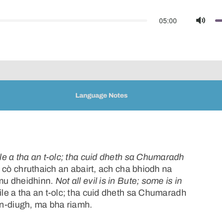
05:00
Mute
Language Notes
e a tha an t-olc; tha cuid dheth sa Chumaradh
 cò chruthaich an abairt, ach cha bhiodh na
mu dheidhinn.
Not all evil is in Bute; some is in
ile a tha an t-olc; tha cuid dheth sa Chumaradh
 an-diugh, ma bha riamh.