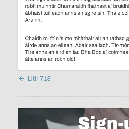
robh muinntir Chumaraidh fhathast a’ bruid
àbhaist tuilleadh anns an sgìre sin. Tha e co
Arainn.
Chaidh mi fhìn ’s mo mhàthair air an rathad g
àirde anns an eilean. Abair sealladh. Tìr-mò
Tìre anns an àird an iar. Bha Bòd a’ coimhea
àite anns an robh olc!
Litir 713
Sign-