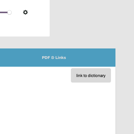
pop-
over
audio
Settings
player
PDF & Links
link to dictionary