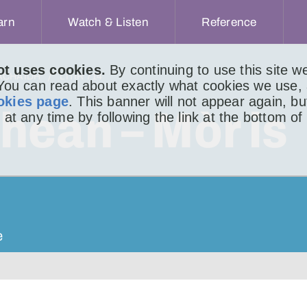
arn
Watch & Listen
Reference
ot uses cookies.
By continuing to use this site 
ACHAIDH
LITIR 714
 You can read about exactly what cookies we use,
okies page
. This banner will not appear again, b
ean – Mòr is
 at any time by following the link at the bottom of
e