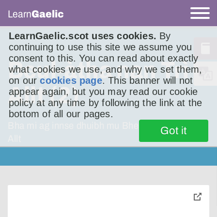
Learn
Gaelic
LearnGaelic.scot uses cookies.
By
continuing to use this site we assume you
consent to this. You can read about exactly
Beul-àtha nan Trì
what cookies we use, and why we set them,
on our
cookies page
. This banner will not
Allt (2)
appear again, but you may read our cookie
policy at any time by following the link at the
bottom of all our pages.
Bha mi ag innse dhuibh mu Bheul-àtha nan Trì
Got it
Allt
toggle
pop-
over