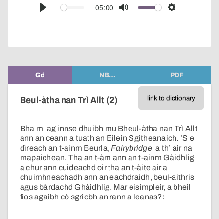
audio
05:00
Play
Mute
Settings
player
Gd
NB…
PDF
link to dictionary
Beul-àtha nan Trì Allt (2)
Bha mi ag innse dhuibh mu Bheul-àtha nan Trì Allt
ann an ceann a tuath an Eilein Sgitheanaich. ’S e
dìreach an t-ainm Beurla,
Fairybridge
, a th’ air na
mapaichean. Tha an t-àm ann an t-ainm Gàidhlig
a chur ann cuideachd oir tha an t-àite air a
chuimhneachadh ann an eachdraidh, beul-aithris
agus bàrdachd Ghàidhlig. Mar eisimpleir, a bheil
fios agaibh cò sgrìobh an rann a leanas?: