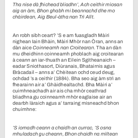
Tha nise dà fhichead bliadhn’, Ach ceithir mìosan
aig an àm, Bhon ghabh mi beannachd dhe mo
chàirdean, Aig Beul-àtha nan Trì Allt.
An robh sibh ceart? ’S e am fuasgladh Màiri
nighean Iain Bhàin, Màiri Mhòr nan Òran, anns an
dàn aice
Coinneamh nan Croitearan
. Tha an dàn
mu dheidhinn coinneamh phoblach aig croitearan
à ceann an iar-thuath an Eilein Sgitheanaich –
eadar Sniothasort, Diùranais, Bhatairnis agus
Bràcadail – anns a’ Chèitean ochd ceud deug,
ochdad ’s a ceithir (1884). Bha seo aig àm strì an
fhearainn air a’ Ghàidhealtachd. Bha Màiri a’
cuimhneachadh air ais cha mhòr ceathrad
bliadhna gu coinneamh mhòr eaglaise air an
dearbh làraich agus a’ tarraing misneachd bhon
chuimhne:
’S iomadh ceann a chaidh an currac, ’S osna
mhuladach gu cheann, Bhon chaidh na mìltean