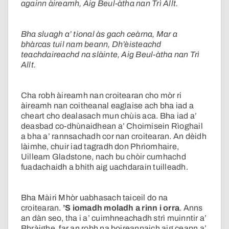
againn àireamh, Aig Beul-àtha nan Trì Allt.
Bha sluagh a’ tional às gach ceàrna, Mar a
bhàrcas tuil nam beann, Dh’èisteachd
teachdaireachd na slàinte, Aig Beul-àtha nan Trì
Allt.
Cha robh àireamh nan croitearan cho mòr ri
àireamh nan coitheanal eaglaise ach bha iad a
cheart cho dealasach mun chùis aca. Bha iad a’
deasbad co-dhùnaidhean a’ Choimisein Rìoghail
a bha a’ rannsachadh cor nan croitearan. An dèidh
làimhe, chuir iad tagradh don Phrìomhaire,
Uilleam Gladstone, nach bu chòir cumhachd
fuadachaidh a bhith aig uachdarain tuilleadh.
Bha Màiri Mhòr uabhasach taiceil do na
croitearan.
’S iomadh moladh a rinn i orra
. Anns
an dàn seo, tha i a’ cuimhneachadh strì muinntir a’
Bhràighe, far an robh na boireannaich aig ceann a’