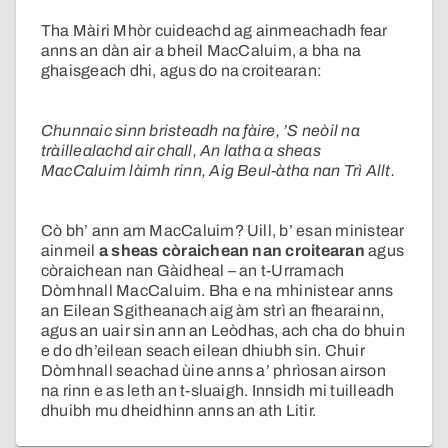
Tha Màiri Mhòr cuideachd ag ainmeachadh fear
anns an dàn air a bheil MacCaluim, a bha na
ghaisgeach dhi, agus do na croitearan:
Chunnaic sinn bristeadh na fàire, ’S neòil na
tràillealachd air chall, An latha a sheas
MacCaluim làimh rinn, Aig Beul-àtha nan Trì Allt.
Cò bh’ ann am MacCaluim? Uill, b’ esan ministear
ainmeil
a sheas còraichean nan croitearan
agus
còraichean nan Gàidheal – an t-Urramach
Dòmhnall MacCaluim. Bha e na mhinistear anns
an Eilean Sgitheanach aig àm strì an fhearainn,
agus an uair sin ann an Leòdhas, ach cha do bhuin
e do dh’eilean seach eilean dhiubh sin. Chuir
Dòmhnall seachad ùine anns a’ phrìosan airson
na rinn e as leth an t-sluaigh. Innsidh mi tuilleadh
dhuibh mu dheidhinn anns an ath Litir.