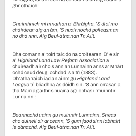
ghnothaich:
Chuimhnich mi mnathan a’ Bhràighe, ’S dìol mo
chàirdean aig an àm, ’S nuair nochd poileasman
no dhà rinn, Aig Beul-àtha nan Trì Allt.
Bha comann a’ toirt taic do na croitearan. B’ e sin
a’
Highland Land Law Reform Association
a
chuireadh air chois ann an Lunnainn anns a’ Mhàrt
ochd ceud deug, ochdad ’s a trì (1883).
Dh’atharraich iad an ainm gu
Highland Land
League
trì bliadhna às dèidh sin. ’S ann orrasan a
tha Màiri ag aithris nuair a sgrìobhas i ‘muinntir
Lunnainn’:
Beannachd uainn gu muinntir Lunnainn, Sheas
cho duineil air ar ceann, ’S gum faod sinn labhairt
le dànachd, Aig Beul-àtha nan Trì Allt.